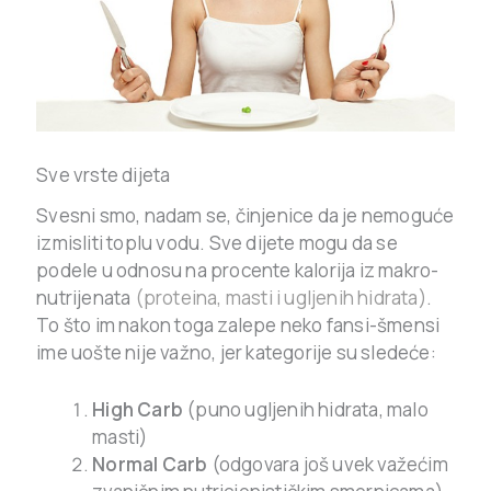
Sve vrste dijeta
Svesni smo, nadam se, činjenice da je nemoguće
izmisliti toplu vodu. Sve dijete mogu da se
podele u odnosu na procente
kalorija iz makro-
nutrijenata
(proteina, masti i ugljenih hidrata)
.
To što im nakon toga zalepe neko fansi-šmensi
ime uošte nije važno, jer kategorije su sledeće:
High Carb
(puno ugljenih hidrata, malo
masti)
Normal Carb
(odgovara još uvek važećim