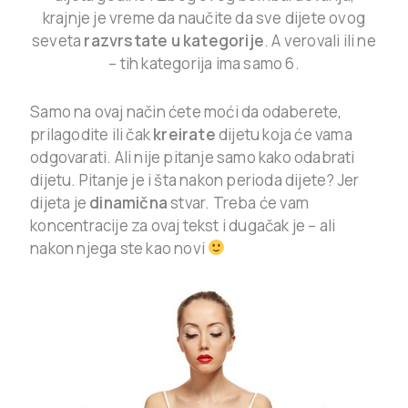
krajnje je vreme da naučite da sve dijete ovog
seveta
razvrstate u kategorije
. A verovali ili ne
– tih kategorija ima samo 6.
Samo na ovaj način ćete moći da odaberete,
prilagodite ili čak
kreirate
dijetu koja će vama
odgovarati. Ali nije pitanje samo kako odabrati
dijetu. Pitanje je i šta nakon perioda dijete? Jer
dijeta je
dinamična
stvar. Treba će vam
koncentracije za ovaj tekst i dugačak je – ali
nakon njega ste kao novi