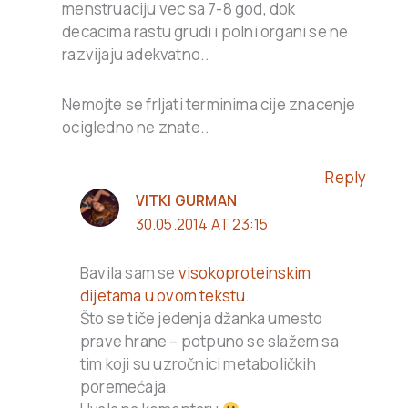
menstruaciju vec sa 7-8 god, dok
decacima rastu grudi i polni organi se ne
razvijaju adekvatno..
Nemojte se frljati terminima cije znacenje
ocigledno ne znate..
Reply
VITKI GURMAN
30.05.2014 AT 23:15
Bavila sam se
visokoproteinskim
dijetama u ovom tekstu
.
Što se tiče jedenja džanka umesto
prave hrane – potpuno se slažem sa
tim koji su uzročnici metaboličkih
poremećaja.