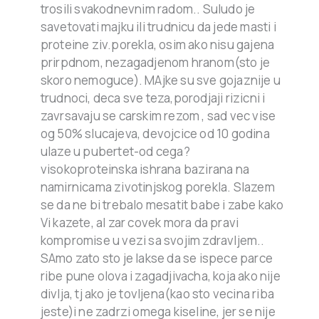
trosili svakodnevnim radom.. Suludo je
savetovati majku ili trudnicu da jede masti i
proteine ziv.porekla, osim ako nisu gajena
prirpdnom, nezagadjenom hranom(sto je
skoro nemoguce). MAjke su sve gojaznije u
trudnoci, deca sve teza,porodjaji rizicni i
zavrsavaju se carskim rezom , sad vec vise
og 50% slucajeva, devojcice od 10 godina
ulaze u pubertet-od cega?
visokoproteinska ishrana bazirana na
namirnicama zivotinjskog porekla. Slazem
se da ne bi trebalo mesatit babe i zabe kako
Vi kazete, al zar covek mora da pravi
kompromise u vezi sa svojim zdravljem..
SAmo zato sto je lakse da se ispece parce
ribe pune olova i zagadjivacha, koja ako nije
divlja, tj ako je tovljena(kao sto vecina riba
jeste)i ne zadrzi omega kiseline, jer se nije