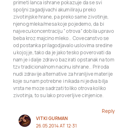
primeti lanca ishrane pokazuje da se svi
spoljni zagadjivachi akumiliraju preko
zivotinjske hrane, pa preko same zivotinje,
njenog mleka/mesa koje pojedemo, da bi
najvecu koncentraciju ” otrova” dobila upravo
beba kroz majcino mleko.. Covecanstvo se
od postanka prilagodjavalo uslovima sredine
u kojoj je, tako da je jako tesko poverovati da
nam je i dalje zdravo bazirati opstanak na tom
tzv tradicionalnom nacinu ishrane.. Priroda
nudi zdravije alternative za hranljive materije
koje su nam potrebne i nikada ni jedva bilja
vrsta ne moze sadrzati toliko otrova koliko
zivotinja, to su lako proverljive cinjenice.
Reply
VITKI GURMAN
26.05.2014 AT 12:31