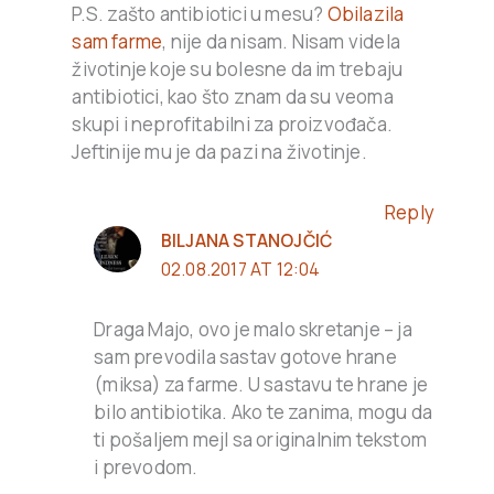
P.S. zašto antibiotici u mesu?
Obilazila
sam farme
, nije da nisam. Nisam videla
životinje koje su bolesne da im trebaju
antibiotici, kao što znam da su veoma
skupi i neprofitabilni za proizvođača.
Jeftinije mu je da pazi na životinje.
Reply
BILJANA STANOJČIĆ
02.08.2017 AT 12:04
Draga Majo, ovo je malo skretanje – ja
sam prevodila sastav gotove hrane
(miksa) za farme. U sastavu te hrane je
bilo antibiotika. Ako te zanima, mogu da
ti pošaljem mejl sa originalnim tekstom
i prevodom.