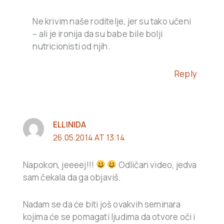
Ne krivim naše roditelje, jer su tako učeni
– ali je ironija da su babe bile bolji
nutricionisti od njih.
Reply
ELLINIDA
26.05.2014 AT 13:14
Napokon, jeeeej!!!
Odličan video, jedva
sam čekala da ga objaviš.
Nadam se da će biti još ovakvih seminara
kojima će se pomagati ljudima da otvore oči i