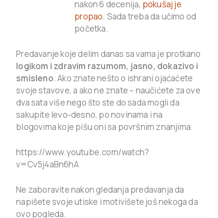
nakon 6 decenija,
pokušaj je
propao
. Sada treba da učimo od
početka.
Predavanje koje delim danas sa vama je protkano
logikom i zdravim razumom, jasno, dokazivo i
smisleno
.
Ako znate nešto o ishrani ojaćaćete
svoje stavove, a ako ne znate – naučićete za ove
dva sata više nego što ste do sada mogli da
sakupite levo-desno, po novinama i na
blogovima koje pišu oni sa površnim znanjima.
https://www.youtube.com/watch?
v=Cv5j4aBn6hA
Ne zaboravite nakon gledanja predavanja da
napišete svoje utiske i motivišete još nekoga da
ovo pogleda.