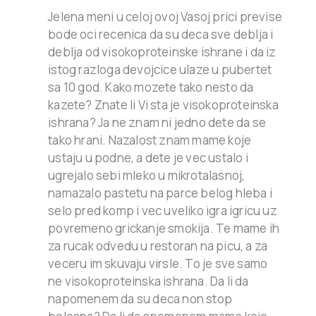
Jelena meni u celoj ovoj Vasoj prici previse
bode oci recenica da su deca sve deblja i
deblja od visokoproteinske ishrane i da iz
istog razloga devojcice ulaze u pubertet
sa 10 god. Kako mozete tako nesto da
kazete? Znate li Vi sta je visokoproteinska
ishrana? Ja ne znam ni jedno dete da se
tako hrani. Nazalost znam mame koje
ustaju u podne, a dete je vec ustalo i
ugrejalo sebi mleko u mikrotalasnoj,
namazalo pastetu na parce belog hleba i
selo pred komp i vec uveliko igra igricu uz
povremeno grickanje smokija. Te mame ih
za rucak odvedu u restoran na picu, a za
veceru im skuvaju virsle. To je sve samo
ne visokoproteinska ishrana. Da li da
napomenem da su deca non stop