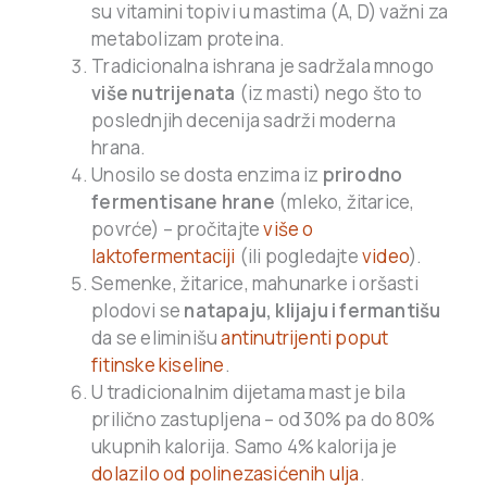
su vitamini topivi u mastima (A, D) važni za
metabolizam proteina.
Tradicionalna ishrana je sadržala mnogo
više nutrijenata
(iz masti) nego što to
poslednjih decenija sadrži moderna
hrana.
Unosilo se dosta enzima iz
prirodno
fermentisane hrane
(mleko, žitarice,
povrće) – pročitajte
više o
laktofermentaciji
(ili pogledajte
video
).
Semenke, žitarice, mahunarke i oršasti
plodovi se
natapaju, klijaju i fermantišu
da se eliminišu
antinutrijenti poput
fitinske kiseline
.
U tradicionalnim dijetama mast je bila
prilično zastupljena – od 30% pa do 80%
ukupnih kalorija. Samo 4% kalorija je
dolazilo od polinezasićenih ulja
.