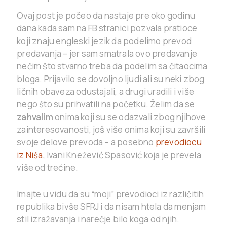
Ovaj post je počeo da nastaje pre oko godinu
dana kada sam na FB stranici pozvala pratioce
koji znaju engleski jezik da podelimo prevod
predavanja – jer sam smatrala ovo predavanje
nečim što stvarno treba da podelim sa čitaocima
bloga. Prijavilo se dovoljno ljudi ali su neki zbog
ličnih obaveza odustajali, a drugi uradili i više
nego što su prihvatili na početku. Želim da se
zahvalim
onima koji su se odazvali zbog njihove
zainteresovanosti, još više onima koji su završili
svoje delove prevoda – a posebno
prevodiocu
iz Niša
, Ivani Knežević Spasović koja je prevela
više od trećine.
Imajte u vidu da su “moji” prevodioci iz različitih
republika bivše SFRJ i da nisam htela da menjam
stil izražavanja i narečje bilo koga od njih.