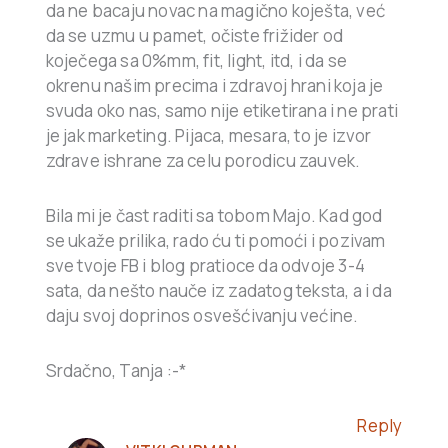
da ne bacaju novac na magično koješta, već
da se uzmu u pamet, očiste frižider od
koječega sa 0%mm, fit, light, itd, i da se
okrenu našim precima i zdravoj hrani koja je
svuda oko nas, samo nije etiketirana i ne prati
je jak marketing. Pijaca, mesara, to je izvor
zdrave ishrane za celu porodicu zauvek.
Bila mi je čast raditi sa tobom Majo. Kad god
se ukaže prilika, rado ću ti pomoći i pozivam
sve tvoje FB i blog pratioce da odvoje 3-4
sata, da nešto nauče iz zadatog teksta, a i da
daju svoj doprinos osvešćivanju većine.
Srdačno, Tanja :-*
Reply