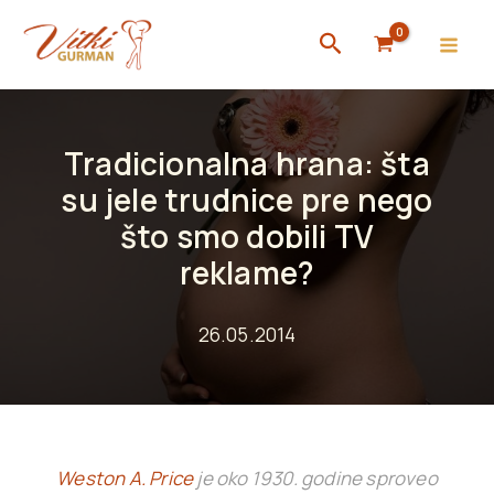
Skip
Search
to
content
Tradicionalna hrana: šta
su jele trudnice pre nego
što smo dobili TV
reklame?
26.05.2014
Weston A. Price
je oko 1930. godine sproveo