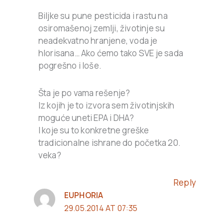
Biljke su pune pesticida i rastu na
osiromašenoj zemlji, životinje su
neadekvatno hranjene, voda je
hlorisana… Ako ćemo tako SVE je sada
pogrešno i loše.
Šta je po vama rešenje?
Iz kojih je to izvora sem životinjskih
moguće uneti EPA i DHA?
I koje su to konkretne greške
tradicionalne ishrane do početka 20.
veka?
Reply
EUPHORIA
29.05.2014 AT 07:35