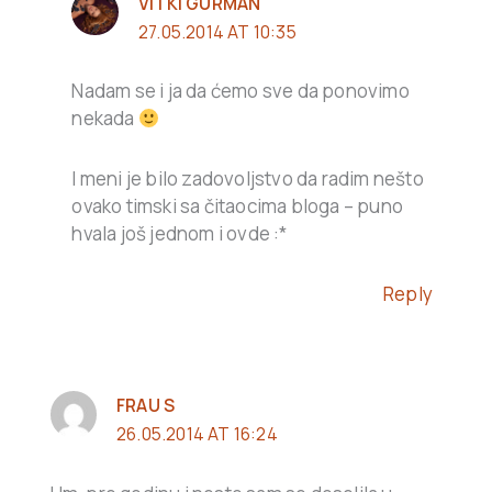
VITKI GURMAN
27.05.2014 AT 10:35
Nadam se i ja da ćemo sve da ponovimo
nekada
I meni je bilo zadovoljstvo da radim nešto
ovako timski sa čitaocima bloga – puno
hvala još jednom i ovde :*
Reply
FRAU S
26.05.2014 AT 16:24