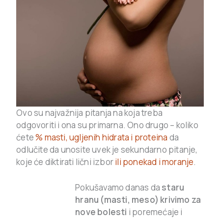
Ovo su najvažnija pitanja na koja treba
odgovoriti i ona su primarna. Ono drugo – koliko
ćete
% masti, ugljenih hidrata i proteina
da
odlučite da unosite uvek je sekundarno pitanje,
koje će diktirati lični izbor
ili ponekad i moranje
.
Pokušavamo danas da
staru
hranu (masti, meso) krivimo za
nove bolesti
i poremećaje i