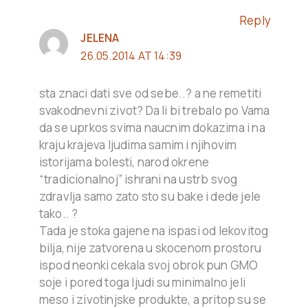
Reply
JELENA
26.05.2014 AT 14:39
sta znaci dati sve od sebe..? a ne remetiti
svakodnevni zivot? Da li bi trebalo po Vama
da se uprkos svima naucnim dokazima i na
kraju krajeva ljudima samim i njihovim
istorijama bolesti, narod okrene
“tradicionalnoj” ishrani na ustrb svog
zdravlja samo zato sto su bake i dede jele
tako.. ?
Tada je stoka gajene na ispasi od lekovitog
bilja, nije zatvorena u skocenom prostoru
ispod neonki cekala svoj obrok pun GMO
soje i pored toga ljudi su minimalno jeli
meso i zivotinjske produkte, a pritop su se