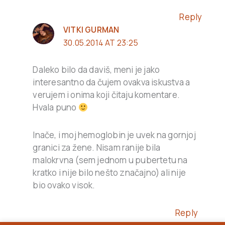
Reply
VITKI GURMAN
30.05.2014 AT 23:25
Daleko bilo da daviš, meni je jako
interesantno da čujem ovakva iskustva a
verujem i onima koji čitaju komentare.
Hvala puno
Inače, i moj hemoglobin je uvek na gornjoj
granici za žene. Nisam ranije bila
malokrvna (sem jednom u pubertetu na
kratko i nije bilo nešto značajno) ali nije
bio ovako visok.
Reply