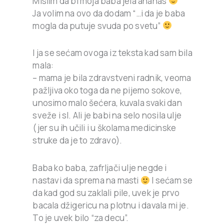
Mislim da bi moja baba jela ananas
Ja volim na ovo da dodam “…i da je baba
mogla da putuje svuda po svetu”
I ja se sećam ovoga iz teksta kad sam bila
mala:
– mama je bila zdravstveni radnik, veoma
pažljiva oko toga da ne pijemo sokove,
unosimo malo šećera, kuvala svaki dan
sveže i sl. Ali je babi na selo nosila ulje
(jer su ih učili i u školama medicinske
struke da je to zdravo).
Baba ko baba, zafrljači ulje negde i
nastavi da sprema na masti
I sećam se
da kad god su zaklali pile, uvek je prvo
bacala džigericu na plotnu i davala mi je.
To je uvek bilo “za decu”.