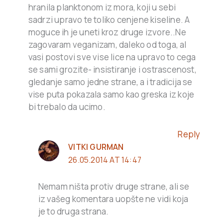
hranila planktonom iz mora, koji u sebi
sadrzi upravo te toliko cenjene kiseline. A
moguce ih je uneti kroz druge izvore..Ne
zagovaram veganizam, daleko od toga, al
vasi postovi sve vise lice na upravo to cega
se sami grozite- insistiranje i ostrascenost,
gledanje samo jedne strane, a i tradicija se
vise puta pokazala samo kao greska iz koje
bi trebalo da ucimo.
Reply
VITKI GURMAN
26.05.2014 AT 14:47
Nemam ništa protiv druge strane, ali se
iz vašeg komentara uopšte ne vidi koja
je to druga strana.