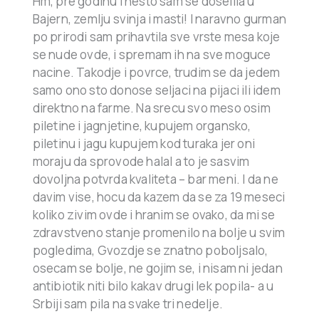
Hm, pre godinu i nesto sam se doselila u
Bajern, zemlju svinja i masti! I naravno gurman
po prirodi sam prihavtila sve vrste mesa koje
se nude ovde, i spremam ih na sve moguce
nacine. Takodje i povrce, trudim se da jedem
samo ono sto donose seljaci na pijaci ili idem
direktno na farme. Na srecu svo meso osim
piletine i jagnjetine, kupujem organsko,
piletinu i jagu kupujem kod turaka jer oni
moraju da sprovode halal a to je sasvim
dovoljna potvrda kvaliteta – bar meni. I da ne
davim vise, hocu da kazem da se za 19 meseci
koliko zivim ovde i hranim se ovako, da mi se
zdravstveno stanje promenilo na bolje u svim
pogledima, Gvozdje se znatno poboljsalo,
osecam se bolje, ne gojim se, i nisam ni jedan
antibiotik niti bilo kakav drugi lek popila- a u
Srbiji sam pila na svake tri nedelje.