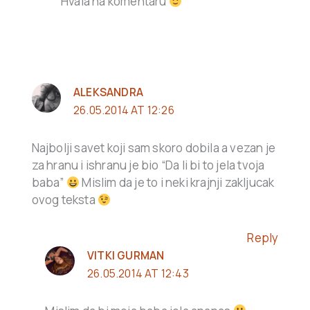
Hvala na komentaru
ALEKSANDRA
26.05.2014 AT 12:26
Najbolji savet koji sam skoro dobila a vezan je
za hranu i ishranu je bio “Da li bi to jela tvoja
baba”
Mislim da je to i neki krajnji zakljucak
ovog teksta
Reply
VITKI GURMAN
26.05.2014 AT 12:43