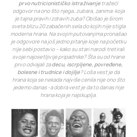
prvo nutricionističko istraživanje
tražeći
odgovor na ono što njega, zubara, zanima: koja
je tajna pravih i zdravih zuba? Obišao je širom
sveta blizu 20 zabačenih sela do kojih nije stigla
moderna hrana. Na svojim putovanjima pronašao
je odgovore na još jedno pitanje koje na početku
nije sebi postavio – kako su stari narodi tretirali
svoje najosetljivije pripadnike? Šta su od hrane
prvo odvajali za
decu, iscrpljene, povređene,
bolesne i trudnice i dojilje
? Loša vest je da
hrana koja se nekada najviše cenila nije ono što
jedemo danas -a dobra vest je da to danas nije
hrana koja je najskuplja.