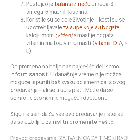
Postojao je
balans između
omega-3 i
omega-6 masnih kiselina.
Koristile su se cele životinje – kosti su se
upotrebljavale
za supe koje su bogate
kalcijumom
(video)
a mast je bogata
vitaminima topivim u masti (
vitamin D
, A, K,
E)
Od promena na bolje nas najčešće deli samo
informisanost
. U današnje vreme nije možda
moguće ispuniti baš svaku od smernica iz ovog
predavanja – ali se trud isplati. Može da se
učini ono što nam je moguće i dostupno.
Sigurna sam da će vas ovo predavanje naterati
da se ozbiljno zamisliti i
promenite nešto
.
Prevod predavanja: ZAHVALNICA ZA TIMSKI RAD!