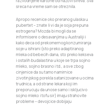
razvodnjene kartone od nazovi sireva. Sva
sreca na vreme sam se otreznila.
Apropo recenice oko preranog ulaska u
pubertet – znate li vi da je soja prepuna
estrogena? Mozda bi mogli da se
informisere o desavanjima u Australiji i
kako deca od prekomernog konzumiranja
soje u ishrani (sto preko adaptiranog
mleka od bebecih dana, sto preko kekseva
i ostalih budalastina u koje se trpa sojino
mleko, sojino brasno i td., a sve zbog
cinjenice da su tamo namirnice
zivotinjskog porekla satanizovane u ocima
trudnica, a od strane lekara koji im
preporucuju da unose samo i iskljucivo
sojino mleko i tofu sir) imaju strahovite
probleme – devojcice dobijaju