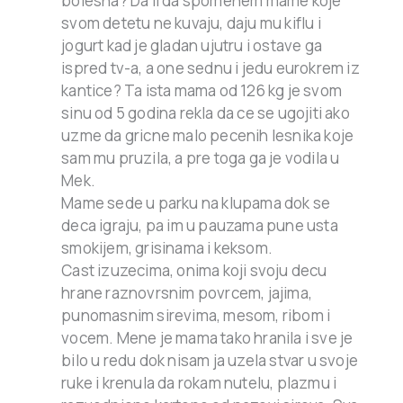
bolesna? Da li da spomenem mame koje
svom detetu ne kuvaju, daju mu kiflu i
jogurt kad je gladan ujutru i ostave ga
ispred tv-a, a one sednu i jedu eurokrem iz
kantice? Ta ista mama od 126 kg je svom
sinu od 5 godina rekla da ce se ugojiti ako
uzme da gricne malo pecenih lesnika koje
sam mu pruzila, a pre toga ga je vodila u
Mek.
Mame sede u parku na klupama dok se
deca igraju, pa im u pauzama pune usta
smokijem, grisinama i keksom.
Cast izuzecima, onima koji svoju decu
hrane raznovrsnim povrcem, jajima,
punomasnim sirevima, mesom, ribom i
vocem. Mene je mama tako hranila i sve je
bilo u redu dok nisam ja uzela stvar u svoje
ruke i krenula da rokam nutelu, plazmu i