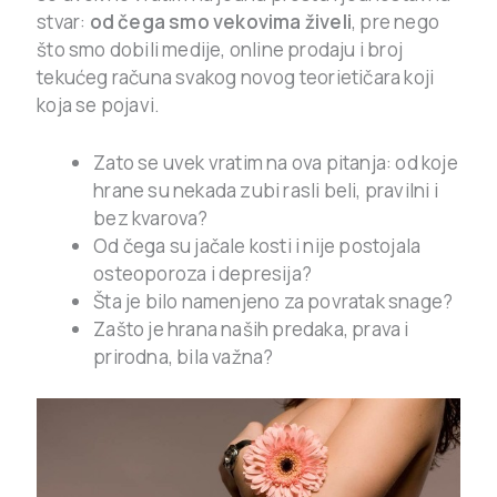
stvar:
od čega smo vekovima živeli
, pre nego
što smo dobili medije, online prodaju i broj
tekućeg računa svakog novog teorietičara koji
koja se pojavi.
Zato se uvek vratim na ova pitanja: od koje
hrane su nekada zubi rasli beli, pravilni i
bez kvarova?
Od čega su jačale kosti i nije postojala
osteoporoza i depresija?
Šta je bilo namenjeno za povratak snage?
Zašto je hrana naših predaka, prava i
prirodna, bila važna?