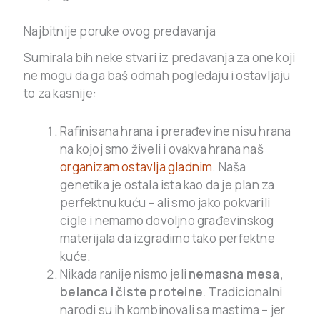
Najbitnije poruke ovog predavanja
Sumirala bih neke stvari iz predavanja za one koji
ne mogu da ga baš odmah pogledaju i ostavljaju
to za kasnije:
Rafinisana hrana i prerađevine nisu hrana
na kojoj smo živeli i ovakva hrana naš
organizam ostavlja gladnim
. Naša
genetika je ostala ista kao da je plan za
perfektnu kuću – ali smo jako pokvarili
cigle i nemamo dovoljno građevinskog
materijala da izgradimo tako perfektne
kuće.
Nikada ranije nismo jeli
nemasna mesa,
belanca i čiste proteine
. Tradicionalni
narodi su ih kombinovali sa mastima – jer