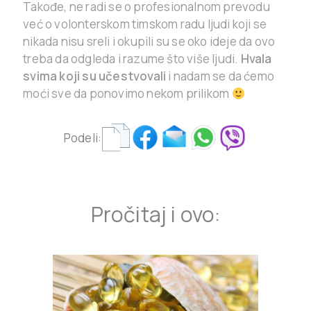
Takođe, ne radi se o profesionalnom prevodu
već o volonterskom timskom radu ljudi koji se
nikada nisu sreli i okupili su se oko ideje da ovo
treba da odgleda i razume što više ljudi.
Hvala
svima koji su učestvovali
i nadam se da ćemo
moći sve da ponovimo nekom prilikom
Podeli:
Pročitaj i ovo: