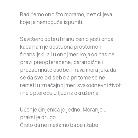
Radićemo ono što moramo, bez ciljeva
koje je nemoguće ispuniti.
Savršeno dobru hranu ćemo jesti onda
kada nam je dostupna prostorno i
finansijski, a i u onoj meri koja od nas ne
pravi preopterećene, paranoične i
prezabrinute osobe. Prava mera je kada
se da
sve od sebe
a pri tome se ne
remeti u značajnoj meri svakodnevni život
i ne opterećuju ljudi iz okruženja.
Učenje činjenica je jedno. Moranje u
praksi je drugo.
Čisto da ne mešamo babe i žabe…