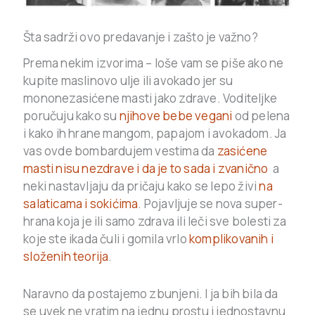
Šta sadrži ovo predavanje i zašto je važno?
Prema nekim izvorima – loše vam se piše ako ne
kupite maslinovo ulje ili avokado jer su
mononezasićene masti jako zdrave. Voditeljke
poručuju kako su
njihove bebe vegani
od pelena
i kako ih hrane mangom, papajom i avokadom. Ja
vas ovde bombardujem vestima da
zasićene
masti nisu nezdrave i da je to sada i zvanično
a
neki nastavljaju da pričaju kako se lepo živi
na
salaticama i sokićima
. Pojavljuje se nova super-
hrana koja je ili samo zdrava ili leči sve bolesti za
koje ste ikada čuli i gomila vrlo
komplikovanih i
složenih teorija
.
Naravno da postajemo zbunjeni. I ja bih bila da
se uvek ne vratim na jednu prostu i jednostavnu