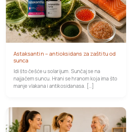
Astaksantin – antioksidans za zaštitu od
sunca
Idi što češće u solarijum. Sunčaj se na
najjačem suncu. Hrani se hranom koja ima što
manje vlakana i antikosidanasa. […]