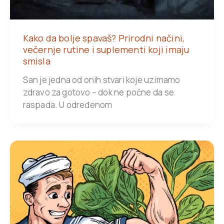
Kako da bolje spavaš? Prirodni načini,
večernje rutine i suplementi koji imaju
smisla
San je jedna od onih stvari koje uzimamo
zdravo za gotovo – dok ne počne da se
raspada. U određenom