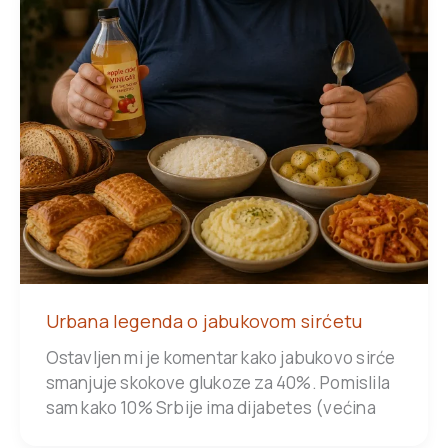
Urbana legenda o jabukovom sirćetu
Ostavljen mi je komentar kako jabukovo sirće
smanjuje skokove glukoze za 40%. Pomislila
sam kako 10% Srbije ima dijabetes (većina