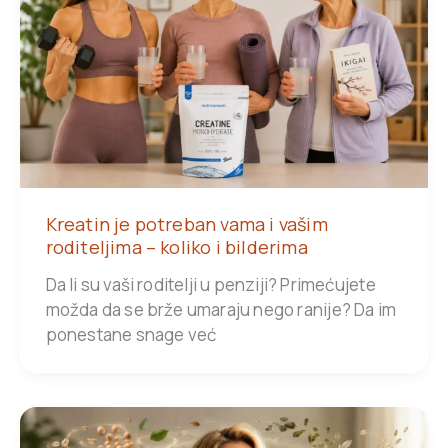
Kreatin je potreban vama i vašim
roditeljima – koliko i bilderima
Da li su vaši roditelji u penziji? Primećujete
možda da se brže umaraju nego ranije? Da im
ponestane snage već