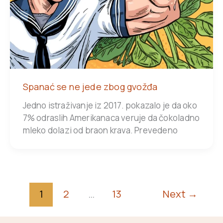
Spanać se ne jede zbog gvožđa
Jedno istraživanje iz 2017. pokazalo je da oko
7% odraslih Amerikanaca veruje da čokoladno
mleko dolazi od braon krava. Prevedeno
1
2
…
13
Next
→