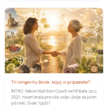
Tri longevity škole: kojoj vi pripadate?
INTRO: Nakon Nutrition Coach sertifikata za iz
2021. nisam imala previše volje i želje da jurim
još neki. Svaki “opšti”