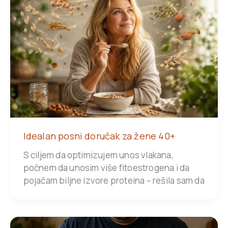
Idealan posni doručak za žene 40+
S ciljem da optimizujem unos vlakana,
počnem da unosim više fitoestrogena i da
pojačam biljne izvore proteina – rešila sam da