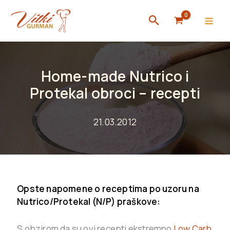
Skip
Search
to
content
Home-made Nutrico i
Protekal obroci – recepti
21.03.2012
Opste napomene o receptima po uzoru na
Nutrico/Protekal (N/P) praškove:
S obzirom da su ovi recepti ekstremno
Low Carb