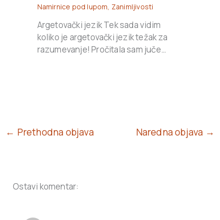
Namirnice pod lupom
,
Zanimljivosti
Argetovački jezik Tek sada vidim
koliko je argetovački jezik težak za
razumevanje! Pročitala sam juče…
← Prethodna objava
Naredna objava →
Ostavi komentar: