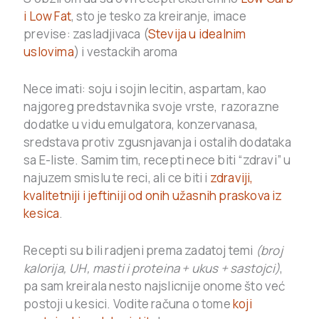
i Low Fat
, sto je tesko za kreiranje, imace
previse: zasladjivaca (
Stevija u idealnim
uslovima
) i vestackih aroma
Nece imati: soju i sojin lecitin, aspartam, kao
najgoreg predstavnika svoje vrste, razorazne
dodatke u vidu emulgatora, konzervanasa,
sredstava protiv zgusnjavanja i ostalih dodataka
sa E-liste. Samim tim, recepti nece biti “zdravi” u
najuzem smislu te reci, ali ce biti i
zdraviji,
kvalitetniji i jeftiniji od onih užasnih praskova iz
kesica
.
Recepti su bili radjeni prema zadatoj temi
(broj
kalorija, UH, masti i proteina + ukus + sastojci)
,
pa sam kreirala nesto najslicnije onome što već
postoji u kesici. Vodite računa o tome
koji