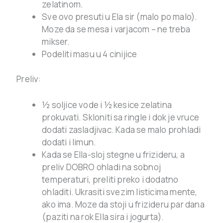
zelatinom.
Sve ovo presuti u Ela sir (malo po malo).
Moze da se mesa i varjacom – ne treba
mikser.
Podeliti masu u 4 cinijice
Preliv:
½ soljice vode i ½ kesice zelatina
prokuvati. Skloniti sa ringle i dok je vruce
dodati zasladjivac. Kada se malo prohladi
dodati i limun.
Kada se Ella-sloj stegne u frizideru, a
preliv DOBRO ohladi na sobnoj
temperaturi, preliti preko i dodatno
ohladiti. Ukrasiti svezim listicima mente,
ako ima. Moze da stoji u frizideru par dana
(paziti na rok Ella sira i jogurta).