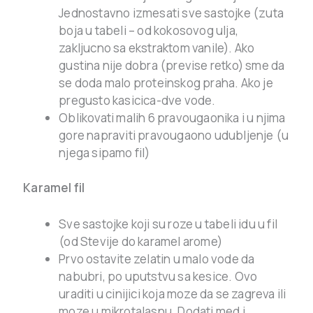
Jednostavno izmesati sve sastojke (zuta
boja u tabeli – od kokosovog ulja,
zakljucno sa ekstraktom vanile). Ako
gustina nije dobra (previse retko) sme da
se doda malo proteinskog praha. Ako je
pregusto kasicica-dve vode.
Oblikovati malih 6 pravougaonika i u njima
gore napraviti pravougaono udubljenje (u
njega sipamo fil)
Karamel fil
Sve sastojke koji su roze u tabeli idu u fil
(od Stevije do karamel arome)
Prvo ostavite zelatin u malo vode da
nabubri, po uputstvu sa kesice. Ovo
uraditi u cinijici koja moze da se zagreva ili
moze u mikrotalasnu. Dodati med i