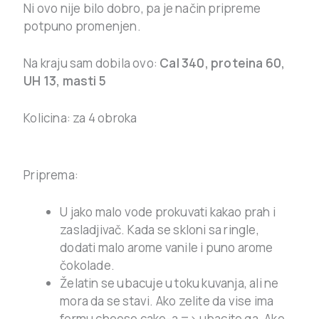
Ni ovo nije bilo dobro, pa je način pripreme
potpuno promenjen.
Na kraju sam dobila ovo:
Cal 340, proteina 60,
UH 13, masti 5
Kolicina: za 4 obroka
Priprema:
U jako malo vode prokuvati kakao prah i
zasladjivač. Kada se skloni sa ringle,
dodati malo arome vanile i puno arome
čokolade.
Želatin se ubacuje u toku kuvanja, ali ne
mora da se stavi. Ako zelite da vise ima
formu cheese cake-a => ubacite ga. Ako