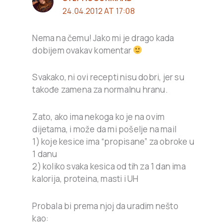
24.04.2012 AT 17:08
Nema na čemu! Jako mi je drago kada
dobijem ovakav komentar
Svakako, ni ovi recepti nisu dobri, jer su
takođe zamena za normalnu hranu.
Zato, ako ima nekoga ko je na ovim
dijetama, i može da mi pošelje na mail
1) koje kesice ima “propisane” za obroke u
1 danu
2) koliko svaka kesica od tih za 1 dan ima
kalorija, proteina, masti i UH
Probala bi prema njoj da uradim nešto
kao: