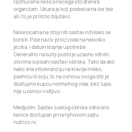
razmucena kesica necega sto drenira
organizam. Ukusa je koji podseca na ice tea
ali i to je prilicno bljutavo.
Na kesicama ne stoji niti sastav niti kako se
koristi. Pise naziv proizvoda na nekoliko
jezika, i datum krajnje upotrebe.
Generalno na kutiji postoje uzasno sitnim
slovima ispisani sastavi obroka. Tako da ako
neko ima intoleranciju na kravlje mleko,
psenicu ili soju, to na osnovu ovoga sto je
dostupno kupcu normalnog vida, bez lupe,
nije u osnovi vidljivo.
Medjutim, Sastav svakog obroka odnosno
kesice dostupan je na njihovom sajtu
nutrico.rs.