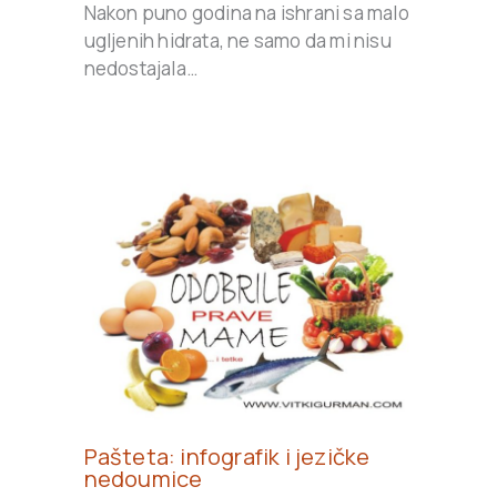
Nakon puno godina na ishrani sa malo
ugljenih hidrata, ne samo da mi nisu
nedostajala…
Pašteta: infografik i jezičke
nedoumice