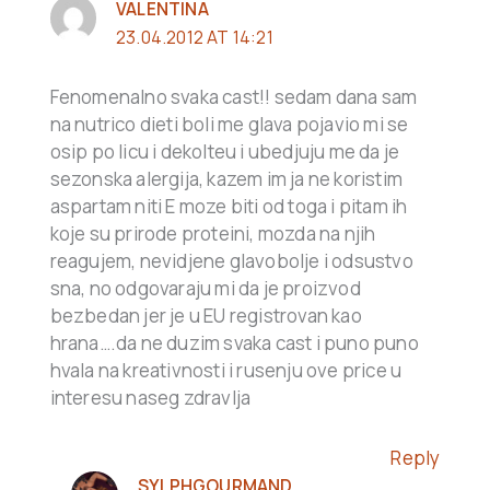
VALENTINA
23.04.2012 AT 14:21
Fenomenalno svaka cast!! sedam dana sam
na nutrico dieti boli me glava pojavio mi se
osip po licu i dekolteu i ubedjuju me da je
sezonska alergija, kazem im ja ne koristim
aspartam niti E moze biti od toga i pitam ih
koje su prirode proteini, mozda na njih
reagujem, nevidjene glavobolje i odsustvo
sna, no odgovaraju mi da je proizvod
bezbedan jer je u EU registrovan kao
hrana….da ne duzim svaka cast i puno puno
hvala na kreativnosti i rusenju ove price u
interesu naseg zdravlja
Reply
SYLPHGOURMAND