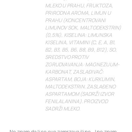
MLEKO U PRAHU, FRUKTOZA,
PRIRODNA AROMA, LIMUN U
PRAHU (KONCENTROVANI
LIMUNOV SOK, MALTODEKSTRIN)
(0,5%), KISELINA: LIMUNSKA
KISELINA, VITAMINI (C, E, A, B1,
B2, B3, B5, B6, B8, B9, B12), SO,
SREDSTVO PROTIV
ZGRUDVAVANJA: MAGNEZIJUM-
KARBONAT, ZASLAĐIVAČ:
ASPARTAM, BOJA: KURKUMIN,
MALTODEKSTRIN. ZASLAĐENO
ASPARTAMOM (SADRŽI IZVOR
FENILALANINA). PROIZVOD
SADRŽI MLEKO.
Ne znam da li se ovo zamrzava ili ne… I ne znam