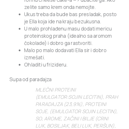
zelite samo krem onda nemojte.
Ukus treba da bude bas presladak, posto
je Ella koja ide na kraju bezukusna.
U malo prohlađenu masu dodati mericu
proteinskog praha (idealno sa aromom
čokolade) i dobro ga rastvoriti.
Malo po malo dodavati Ella sir i dobro
izmešati.
Ohladiti u frizideru.
Supa od paradajza
MLEČNI PROTEINI
(EMULGATOR:SOJIN LECITIN), PRAH
PARADAJZA (23,9%), PROTEINI
SOJE, (EMULGATOR SOJIN LECITIN),
SO, AROME, ZAČINI I BILJE (CRNI
LUK, BOSILJAK, BELI LUK, PERŠUN),