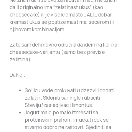
da li originalno ima “zelatinast ukus” (kao
cheesecake) ili je vise kremasto… ALI… dobar
kremast ukus se postize mastima, secerom ili
njihovom kombinacijom.
Zato sam definitivno odlucila da idem na lici-na-
cheesecake-varijantu (samo bez previse
zelatina).
Dakle..
Soljicu vode prokuvati u dzezvi i dodati
zelatin. Skloniti sa ringle i ubaciti
Steviju/zasladjivac i limontus.
Jogurt malo po malo izmesati sa
proteinskim prahom i muckati dok se
stvarno dobro ne rastovri. Sjediniti sa