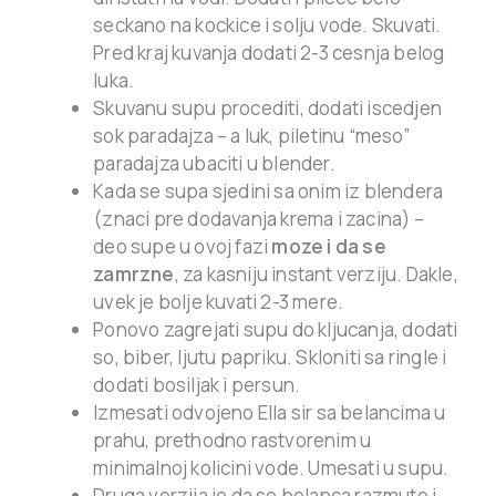
seckano na kockice i solju vode. Skuvati.
Pred kraj kuvanja dodati 2-3 cesnja belog
luka.
Skuvanu supu procediti, dodati iscedjen
sok paradajza – a luk, piletinu “meso”
paradajza ubaciti u blender.
Kada se supa sjedini sa onim iz blendera
(znaci pre dodavanja krema i zacina) –
deo supe u ovoj fazi
moze i da se
zamrzne
, za kasniju instant verziju. Dakle,
uvek je bolje kuvati 2-3 mere.
Ponovo zagrejati supu do kljucanja, dodati
so, biber, ljutu papriku. Skloniti sa ringle i
dodati bosiljak i persun.
Izmesati odvojeno Ella sir sa belancima u
prahu, prethodno rastvorenim u
minimalnoj kolicini vode. Umesati u supu.
Druga verzija je da se belanca razmute i