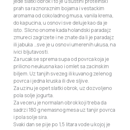
jede slatki obrok i to je u sustini proteinski
prah sa raznoraznim bojama i vestackim
aromama od cokoladnog musa, vanila krema,
do kapucina, u osnovi sve deluje kao da je
isto. Slicno onome kada holandski paradajz
zmureci zagrizete i ne znate da li je paradajz
ili jabuka …sve je u osnovi umerenih ukusa, na
ivici bljutavosti.
Za rucak se sprema supa od povrca koja je
prilicno neukusna kao i omlet sa zacinskim
biljem. Uz tanjih svezeg ili kuvanog zelenog
povrca i jedna kruska ili dve sljive.
Za uzinu je opet slatki obrok, uz dozvoljeno
pola solje jogurta.
Za veceru je normalan obrok koji treba da
sadrzi 180 g nemasnog mesa uz tanjir povrca
i pola solje sira.
Svaki dan se pije po 1,5 litara vode u kojoj je