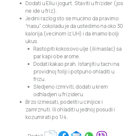
Dodati u Ellu i jogurt. Staviti u frizider (jos
ne ide u friz).
Jedini razlog sto se mucimo da pravimo
“nasu” cokoladu je da ustedimo na oko 30
kalorija (vecinom iz UH) i da imamo bolji
ukus.
Rastopiti kokosovo ulje (ili maslac) sa
par kapi obe arome.
Dodati kakao prah. Istanjiti u tacni na
providnoj foliji i potpuno ohladiti u
frizu.
Sledjeno izmrviti, dodati u krem
odhladjen u frizideru.
Brzo izmesati, podeliti u cinijice i
zamrznuti. Ili ohladiti u jednoj posudi i
kozumirati po 1/4.