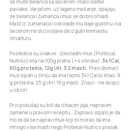
se mute belanca sa šecerom i malo slatke
pavlake. Varjačom, uz lagano mešanje, spajaju
se belanca i žumanca i mus se dobro ohladi.
Mast iz zumanaca i cokolade mu daje gustinu i sa
šecerom ne dozvoljava da izgubi kremastu
strukturu.
Posledice su ovakve: čokoladni mus (Protecal,
Nutrico) ima na 100g praha (=4 obroka):
341Cal,
60g proteina, 12g UH, 3.2 masti
. Pravi domaći
mus sipan u činiju da ima tacno 341 Cal bi imao: 9
g proteina, 25 g UH i 19 g masti. Znaci – ne dolazi
u obzir!
Prvi pokušaji su bili da izbacim jaja, napravim
zamene u pravom receptu… Zapravo ispalo je da
moze da se napravi mus koji bi morao da ima
mnogo vise masti nego Protekal-Nutrico prasak.