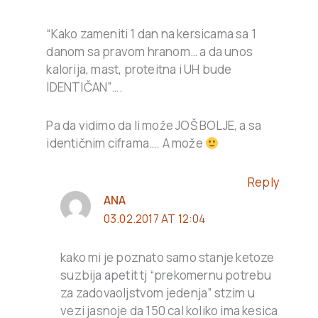
“Kako zameniti 1 dan na kersicama sa 1
danom sa pravom hranom… a da unos
kalorija, mast, proteitna i UH bude
IDENTIČAN”….
Pa da vidimo da li može JOŠ BOLJE, a sa
identičnim ciframa…. A može
Reply
ANA
03.02.2017 AT 12:04
kako mi je poznato samo stanje ketoze
suzbija apetit tj “prekomernu potrebu
za zadovaoljstvom jedenja” stzim u
vezi jasnoje da 150 cal koliko ima kesica