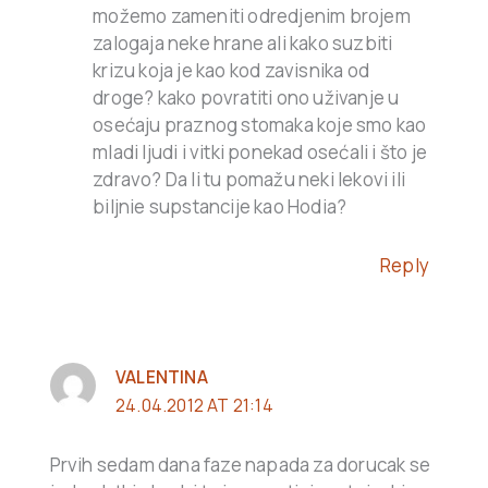
možemo zameniti odredjenim brojem
zalogaja neke hrane ali kako suzbiti
krizu koja je kao kod zavisnika od
droge? kako povratiti ono uživanje u
osećaju praznog stomaka koje smo kao
mladi ljudi i vitki ponekad osećali i što je
zdravo? Da li tu pomažu neki lekovi ili
biljnie supstancije kao Hodia?
Reply
VALENTINA
24.04.2012 AT 21:14
Prvih sedam dana faze napada za dorucak se