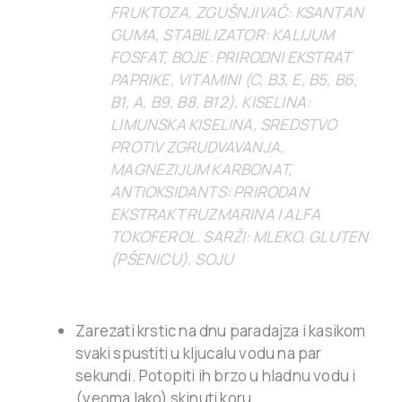
FRUKTOZA, ZGUŠNJIVAČ: KSANTAN
GUMA, STABILIZATOR: KALIJUM
FOSFAT, BOJE: PRIRODNI EKSTRAT
PAPRIKE, VITAMINI (C, B3, E, B5, B6,
B1, A, B9, B8, B12), KISELINA:
LIMUNSKA KISELINA, SREDSTVO
PROTIV ZGRUDVAVANJA,
MAGNEZIJUM KARBONAT,
ANTIOKSIDANTS: PRIRODAN
EKSTRAKT RUZMARINA I ALFA
TOKOFEROL. SARŽI: MLEKO, GLUTEN
(PŠENICU), SOJU
Zarezati krstic na dnu paradajza i kasikom
svaki spustiti u kljucalu vodu na par
sekundi. Potopiti ih brzo u hladnu vodu i
(veoma lako) skinuti koru.