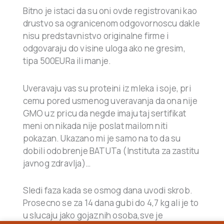
Bitno je istaci da su oni ovde registrovani kao
drustvo sa ogranicenom odgovornoscu dakle
nisu predstavnistvo originalne firme i
odgovaraju do visine uloga ako ne gresim,
tipa 500EURa ili manje.
Uveravaju vas su proteini iz mleka i soje, pri
cemu pored usmenog uveravanja da ona nije
GMO uz pricu da negde imaju taj sertifikat
meni on nikada nije poslat mailom niti
pokazan. Ukazano mi je samo na to da su
dobili odobrenje BATUTa (Instituta za zastitu
javnog zdravlja)…
Sledi faza kada se osmog dana uvodi skrob.
Prosecno se za 14 dana gubi do 4,7 kg ali je to
u slucaju jako gojaznih osoba,sve je