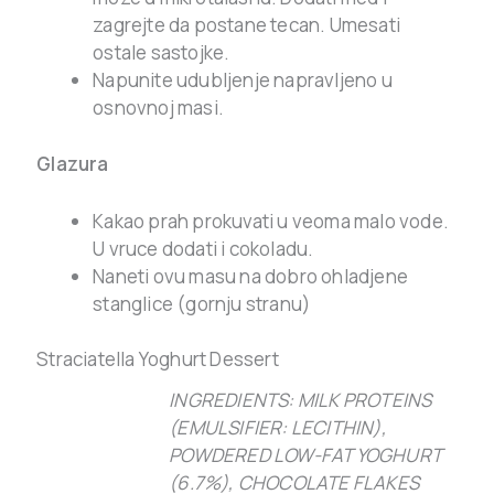
zagrejte da postane tecan. Umesati
ostale sastojke.
Napunite udubljenje napravljeno u
osnovnoj masi.
Glazura
Kakao prah prokuvati u veoma malo vode.
U vruce dodati i cokoladu.
Naneti ovu masu na dobro ohladjene
stanglice (gornju stranu)
Straciatella Yoghurt Dessert
INGREDIENTS: MILK PROTEINS
(EMULSIFIER: LECITHIN),
POWDERED LOW-FAT YOGHURT
(6.7%), CHOCOLATE FLAKES