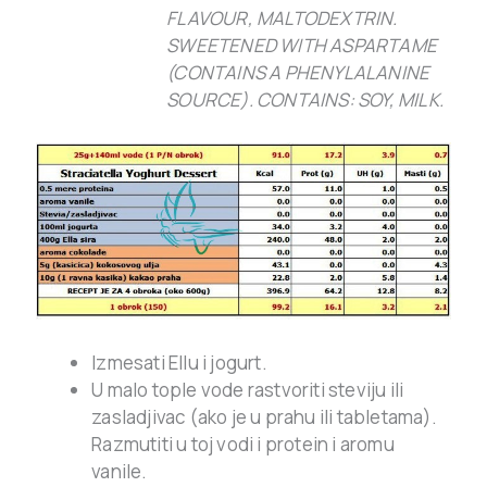
FLAVOUR, MALTODEXTRIN.
SWEETENED WITH ASPARTAME
(CONTAINS A PHENYLALANINE
SOURCE). CONTAINS: SOY, MILK.
Izmesati Ellu i jogurt.
U malo tople vode rastvoriti steviju ili
zasladjivac (ako je u prahu ili tabletama).
Razmutiti u toj vodi i protein i aromu
vanile.