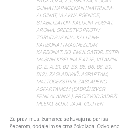
FRUKTOZA, ZGUŠNJIVAČI: GUAR
GUMA I KARAGENAN I NATRIJUM-
ALGINAT, VLAKNA PŠENICE,
STABILIZATOR: KALIJUM-FOSFAT,
AROMA, SREDSTVO PROTIV
ZGRUDVAVANJA: KALIJUM-
KARBONAT I MAGNEZIJUM-
KARBONAT, SO, EMULGATOR: ESTRI
MASNIH KISELINA E 472E, VITAMINI
(C, E, A, B1, B2, B3, B5, B6, B8, B9,
B12), ZASLAĐIVAČ: ASPARTAM,
MALTODEKSTRIN. ZASLAĐENO
ASPARTAMOM (SADRŽI IZVOR
FENILALANINA). PROIZVOD SADRŽI
MLEKO, SOJU, JAJA, GLUTEN
Za pravi mus, žumanca se kuvaju na pari sa
šecerom, dodaje im se crna čokolada. Odvojeno