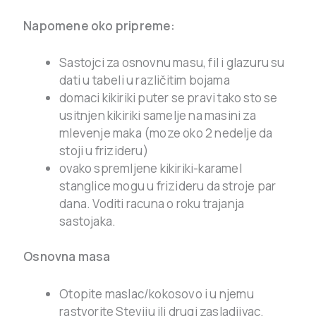
Napomene oko pripreme:
Sastojci za osnovnu masu, fil i glazuru su
dati u tabeli u različitim bojama
domaci kikiriki puter se pravi tako sto se
usitnjen kikiriki samelje na masini za
mlevenje maka (moze oko 2 nedelje da
stoji u frizideru)
ovako spremljene kikiriki-karamel
stanglice mogu u frizideru da stroje par
dana. Voditi racuna o roku trajanja
sastojaka.
Osnovna masa
Otopite maslac/kokosovo i u njemu
rastvorite Steviju ili drugi zasladjivac.