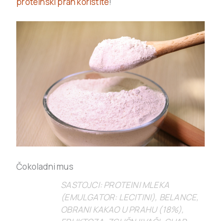
proteinski prah koristite
!
Čokoladni mus
SASTOJCI: PROTEINI MLEKA
(EMULGATOR: LECITINI), BELANCE,
OBRANI KAKAO U PRAHU (18%),