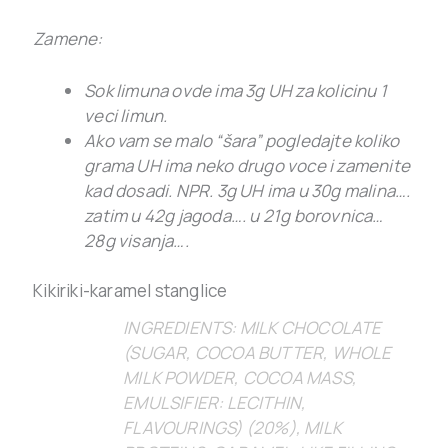
Zamene:
Sok limuna ovde ima 3g UH za kolicinu 1
veci limun.
Ako vam se malo “šara” pogledajte koliko
grama UH ima neko drugo voce i zamenite
kad dosadi. NPR. 3g UH ima u 30g malina….
zatim u 42g jagoda…. u 21g borovnica…
28g visanja….
Kikiriki-karamel stanglice
INGREDIENTS: MILK CHOCOLATE
(SUGAR, COCOA BUTTER, WHOLE
MILK POWDER, COCOA MASS,
EMULSIFIER: LECITHIN,
FLAVOURINGS) (20%), MILK