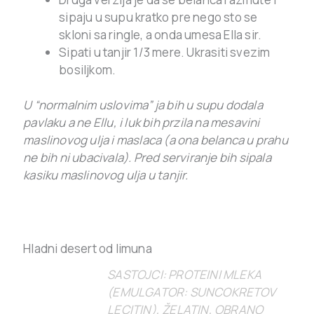
sipaju u supu kratko pre nego sto se
skloni sa ringle, a onda umesa Ella sir.
Sipati u tanjir 1/3 mere. Ukrasiti svezim
bosiljkom.
U “normalnim uslovima” ja bih u supu dodala
pavlaku a ne Ellu, i luk bih przila na mesavini
maslinovog ulja i maslaca (a ona belanca u prahu
ne bih ni ubacivala). Pred serviranje bih sipala
kasiku maslinovog ulja u tanjir.
Hladni desert od limuna
SASTOJCI: PROTEINI MLEKA
(EMULGATOR: SUNCOKRETOV
LECITIN), ŽELATIN, OBRANO