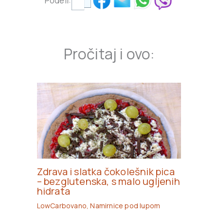
Podeli:
Pročitaj i ovo:
Zdrava i slatka čokolešnik pica
– bezglutenska, s malo ugljenih
hidrata
LowCarbovano
,
Namirnice pod lupom