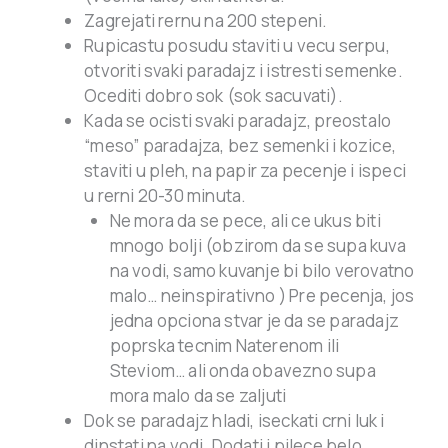
Zagrejati rernu na 200 stepeni.
Rupicastu posudu staviti u vecu serpu,
otvoriti svaki paradajz i istresti semenke.
Ocediti dobro sok (sok sacuvati).
Kada se ocisti svaki paradajz, preostalo
“meso” paradajza, bez semenki i kozice,
staviti u pleh, na papir za pecenje i ispeci
u rerni 20-30 minuta.
Ne mora da se pece, ali ce ukus biti
mnogo bolji (obzirom da se supa kuva
na vodi, samo kuvanje bi bilo verovatno
malo… neinspirativno ) Pre pecenja, jos
jedna opciona stvar je da se paradajz
poprska tecnim Naterenom ili
Steviom… ali onda obavezno supa
mora malo da se zaljuti
Dok se paradajz hladi, iseckati crni luk i
dinstati na vodi. Dodati i pilece belo