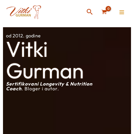
Skip
Instagram
Facebook
Search
to
content
od 2012. godine
Vitki
Gurman
Sertifikovani Longevity & Nutrition
Coach
. Bloger i autor.