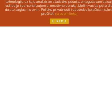
Od 2012. na ovom
tehnologiju uz koju analiziram statistike poseta, omogućavam da saj
radi bolje i personalizujem promotivne poruke. Molim vas da potvrdi
blogu
istražujem
da ste saglasni s ovim. Politiku privatnosti i upotrebe kolačića možet
kako da uz pravu
pročitati
na ovom linku
.
hranu život bude
U REDU
lakši, lepši & ukusniji
- uz redovne
gastronomske
užitke.
Pisac
sam
više knjiga i kuvara,
koje možeš pronaći
na mom sajtu. Ako si,
kao i ja, žena koja je
prešla 40. godinu i
zanimaju te
saveti o
ishrani
, sporijem
starenju i nezi
(iznutra i spolja) -
dobro mi došla!