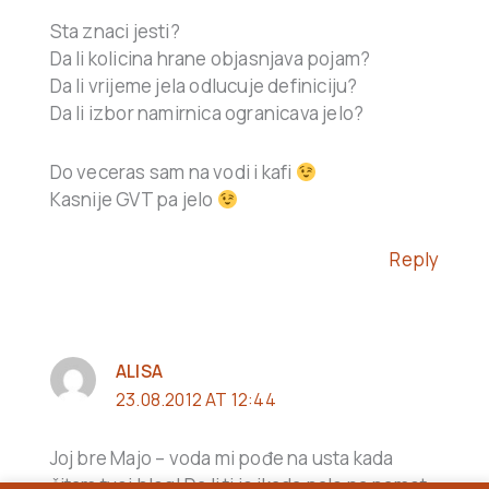
Sta znaci jesti?
Da li kolicina hrane objasnjava pojam?
Da li vrijeme jela odlucuje definiciju?
Da li izbor namirnica ogranicava jelo?
Do veceras sam na vodi i kafi
Kasnije GVT pa jelo
Reply
ALISA
23.08.2012 AT 12:44
Joj bre Majo – voda mi pođe na usta kada
čitam tvoj blog! Da li ti je ikada palo na pamet