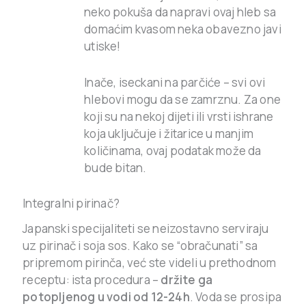
neko pokuša da napravi ovaj hleb sa
domaćim kvasom neka obavezno javi
utiske!
Inače, iseckani na parčiće – svi ovi
hlebovi mogu da se zamrznu. Za one
koji su na nekoj dijeti ili vrsti ishrane
koja uključuje i žitarice u manjim
količinama, ovaj podatak može da
bude bitan.
Integralni pirinač?
Japanski specijaliteti se neizostavno serviraju
uz pirinač i soja sos. Kako se “obračunati” sa
pripremom pirinča, već ste videli u prethodnom
receptu: ista procedura –
držite ga
potopljenog u vodi od 12-24h
. Voda se prosipa