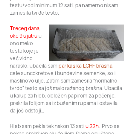
testu/vodi minimum 12 sati, pa namerno nisam
zamesila tvrđe testo.
Trećeg dana,
oko 9 ujutru
u
ono meko
testo koje je
već vidno
naraslo, ubacila sam
par kašika LCHF brašna
,
cele suncokretove i bundevine semenke, so i
maslinovo ulje. Zatim sam zamesila “normalno
tvrdo” testo sa još malo ražanog brašna. Ubacila
u kalup za hleb, obložen papirom za pečenje,
prekrila folijom sa izbušenim rupama i ostavila
da još odstoji…
Hleb sam pekla tek nakon 13 sati
u 22h
. Prvo se
pekao prekriven alu-folijom (samo opušteno