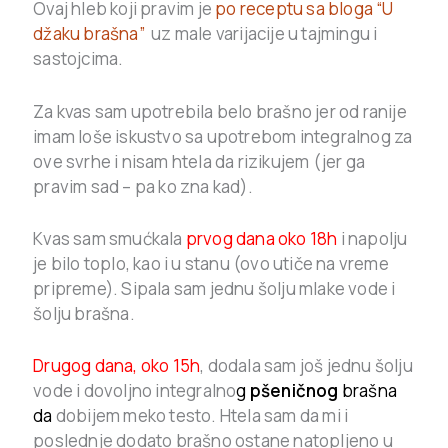
Ovaj hleb koji pravim je
po receptu sa bloga “U
džaku brašna”
uz male varijacije u tajmingu i
sastojcima.
Za kvas sam upotrebila belo brašno jer od ranije
imam loše iskustvo sa upotrebom integralnog za
ove svrhe i nisam htela da rizikujem (jer ga
pravim sad – pa ko zna kad).
Kvas sam smućkala
prvog dana oko 18h
i napolju
je bilo toplo, kao i u stanu (ovo utiče na vreme
pripreme). Sipala sam jednu šolju mlake vode i
šolju brašna.
Drugog dana, oko 15h
, dodala sam još jednu šolju
vode i dovoljno integralno
g
pšeničnog
brašna
da
dobijem meko testo. Htela sam da mi i
poslednje dodato brašno ostane natopljeno u