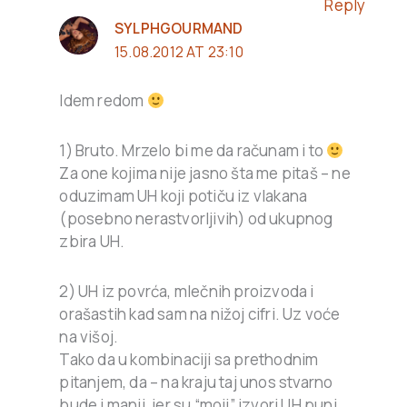
Reply
SYLPHGOURMAND
15.08.2012 AT 23:10
Idem redom
1) Bruto. Mrzelo bi me da računam i to
Za one kojima nije jasno šta me pitaš – ne
oduzimam UH koji potiču iz vlakana
(posebno nerastvorljivih) od ukupnog
zbira UH.
2) UH iz povrća, mlečnih proizvoda i
orašastih kad sam na nižoj cifri. Uz voće
na višoj.
Tako da u kombinaciji sa prethodnim
pitanjem, da – na kraju taj unos stvarno
bude i manji, jer su “moji” izvori UH puni