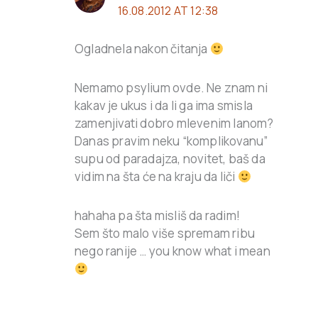
16.08.2012 AT 12:38
Ogladnela nakon čitanja
Nemamo psylium ovde. Ne znam ni
kakav je ukus i da li ga ima smisla
zamenjivati dobro mlevenim lanom?
Danas pravim neku “komplikovanu”
supu od paradajza, novitet, baš da
vidim na šta će na kraju da liči
hahaha pa šta misliš da radim!
Sem što malo više spremam ribu
nego ranije … you know what i mean