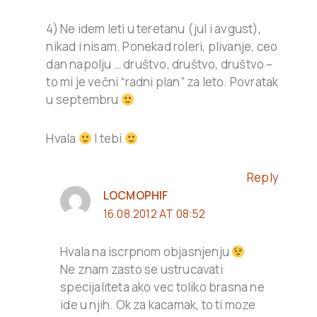
4) Ne idem leti u teretanu (jul i avgust),
nikad i nisam. Ponekad roleri, plivanje, ceo
dan napolju … društvo, društvo, društvo –
to mi je večni “radni plan” za leto. Povratak
u septembru
Hvala
I tebi
Reply
LOCMOPHIF
16.08.2012 AT 08:52
Hvala na iscrpnom objasnjenju
Ne znam zasto se ustrucavati
specijaliteta ako vec toliko brasna ne
ide u njih. Ok za kacamak, to ti moze