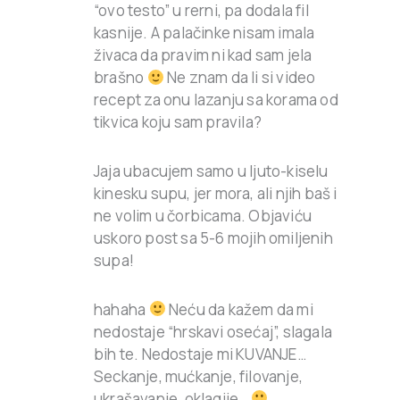
“ovo testo” u rerni, pa dodala fil
kasnije. A palačinke nisam imala
živaca da pravim ni kad sam jela
brašno
Ne znam da li si video
recept za onu lazanju sa korama od
tikvica koju sam pravila?
Jaja ubacujem samo u ljuto-kiselu
kinesku supu, jer mora, ali njih baš i
ne volim u čorbicama. Objaviću
uskoro post sa 5-6 mojih omiljenih
supa!
hahaha
Neću da kažem da mi
nedostaje “hrskavi osećaj”, slagala
bih te. Nedostaje mi KUVANJE…
Seckanje, mućkanje, filovanje,
ukrašavanje, oklagije…