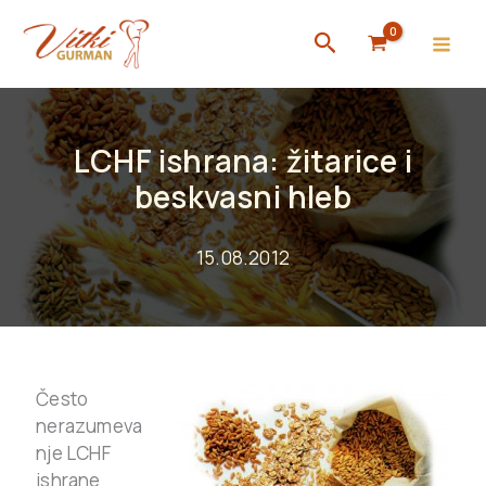
Skip
Search
to
content
LCHF ishrana: žitarice i
beskvasni hleb
15.08.2012
Često
nerazumeva
nje LCHF
ishrane