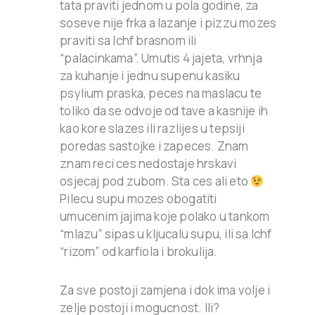
tata praviti jednom u pola godine, za
soseve nije frka a lazanje i pizzu mozes
praviti sa lchf brasnom ili
“palacinkama”. Umutis 4 jajeta, vrhnja
za kuhanje i jednu supenu kasiku
psylium praska, peces na maslacu te
toliko da se odvoje od tave a kasnije ih
kao kore slazes ili razlijes u tepsiji
poredas sastojke i zapeces. Znam
znam reci ces nedostaje hrskavi
osjecaj pod zubom. Sta ces ali eto
Pilecu supu mozes obogatiti
umucenim jajima koje polako u tankom
“mlazu” sipas u kljucalu supu, ili sa lchf
“rizom” od karfiola i brokulija.
Za sve postoji zamjena i dok ima volje i
zelje postoji i mogucnost. Ili?