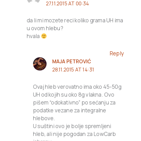
27.11.2015 AT 00:34
da li mi mozete reci koliko grama UH ima
u ovom hlebu?
hvala
Reply
MAJA PETROVIĆ
28.11.2015 AT 14:31
Ovaj hleb verovatno ima oko 45-50g
UH od kojih su oko 8g vlakna. Ovo
pišem “odokativno” po sećanju za
podatke vezane za integralne
hlebove.
U suštini ovo je bolje spremljeni
hleb, ali nije pogodan za LowCarb