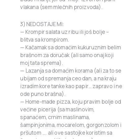
vlakana (sem mlečnih proizvoda).
3) NEDOSTAJE MI:
— Krompir salata uz ribu ili još bolje –
blitva sa krompirom.
— Kačamak sa domaćim kukuruznim belim
brašnom za doručak (ali samo onaj koji
moj tata sprema).
— Lazanja sa domaćim korama (ali za to se
ubijam od spremanja ceo dan, a na kraju
izradim kore tanke kao papir… zapravo i ne
ode puno brašna).
— Home-made pizza, koju pravim bolje od
većine picerija (sa maslinovim,
spanaćem, crnim maslinama,
šampinjonima, mocarelom, gorgonzolom i
pršutom …. ali ove sastojke koristim sa