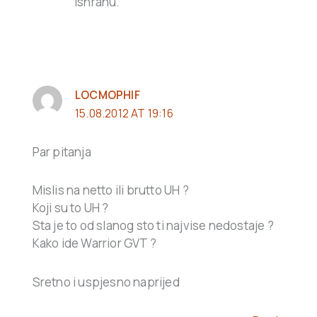
ishranu.
LOCMOPHIF
15.08.2012 AT 19:16
Par pitanja
Mislis na netto ili brutto UH ?
Koji su to UH ?
Sta je to od slanog sto ti najvise nedostaje ?
Kako ide Warrior GVT ?
Sretno i uspjesno naprijed