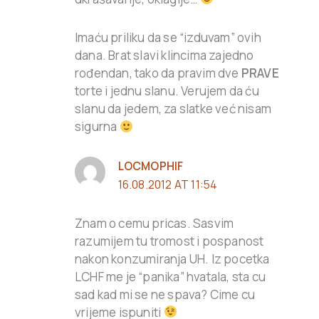
Imaću priliku da se “izduvam” ovih
dana. Brat slavi klincima zajedno
rođendan, tako da pravim dve
PRAVE
torte i jednu slanu. Verujem da ću
slanu da jedem, za slatke već nisam
sigurna
LOCMOPHIF
16.08.2012 AT 11:54
Znam o cemu pricas. Sasvim
razumijem tu tromost i pospanost
nakon konzumiranja UH. Iz pocetka
LCHF me je “panika” hvatala, sta cu
sad kad mi se ne spava? Cime cu
vrijeme ispuniti