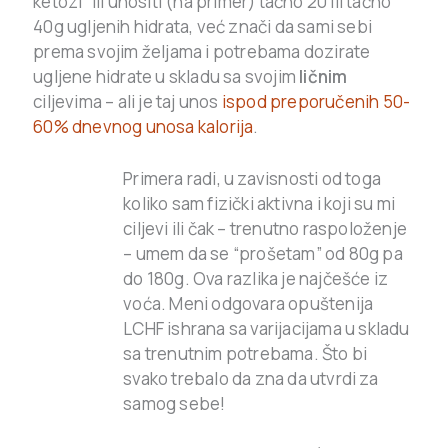
ketozi” ili unositi (na primer) tačno 20 ili tačno
40g ugljenih hidrata, već znači da sami sebi
prema svojim željama i potrebama dozirate
ugljene hidrate u skladu sa svojim
ličnim
ciljevima – ali je taj unos
ispod preporučenih 50-
60% dnevnog unosa kalorija
.
Primera radi, u zavisnosti od toga
koliko sam fizički aktivna i koji su mi
ciljevi ili čak – trenutno raspoloženje
– umem da se “prošetam” od 80g pa
do 180g. Ova razlika je najčešće iz
voća. Meni odgovara opuštenija
LCHF ishrana sa varijacijama u skladu
sa trenutnim potrebama. Što bi
svako trebalo da zna da utvrdi za
samog sebe!