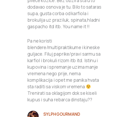
pilece kozice. Bez obzira sta u to
dodavao osnova je tu. Bilo to sataras
supa, gusta corba od karfiola i
brokulija uz praziluk, spinata,hladni
gaspacho itd itb. You name it !!
Pa ne koristi
blendere/multipraktikume i kineske
guljace. Filuj paprike/pravi sarmu sa
karfiol i brokuli rizom itb itd. Istinu i
kupovina i spremanje uzima manje
vremena nego prije, nema
komplikacija i opet me panika hvata
sta raditi sa viskom vremena
Trenirati sa oklagijom dok se kiseli
kupus i suha rebarca dinstaju??
SYLPHGOURMAND