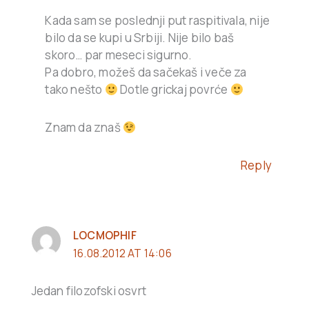
Kada sam se poslednji put raspitivala, nije
bilo da se kupi u Srbiji. Nije bilo baš
skoro… par meseci sigurno.
Pa dobro, možeš da sačekaš i veče za
tako nešto
Dotle grickaj povrće
Znam da znaš
Reply
LOCMOPHIF
16.08.2012 AT 14:06
Jedan filozofski osvrt