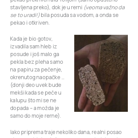
stavljena preko), dok je u rerni
(veoma važno da
se to uradi!)
bila posuda sa vodom, a onda se
pekao i otkriven.
Kada je bio gotov,
izvadila sam hleb iz
posude i još malo ga
pekla bez pleha samo
na papiru za pečenje,
okrenutog naopačke …
(donji deo uvek bude
mekši kada se peče u
kalupu što mi se ne
dopada – a možda je
samo do moje rerne).
Iako priprema traje nekoliko dana, realni posao