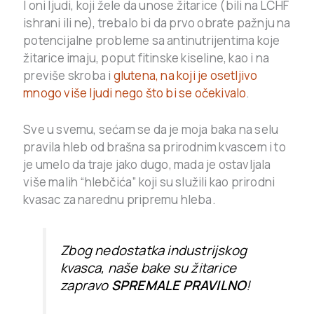
I oni ljudi, koji žele da unose žitarice (bili na LCHF
ishrani ili ne), trebalo bi da prvo obrate pažnju na
potencijalne probleme sa antinutrijentima koje
žitarice imaju, poput fitinske kiseline, kao i na
previše skroba i
glutena, na koji je osetljivo
mnogo više ljudi nego što bi se očekivalo
.
Sve u svemu, sećam se da je moja baka na selu
pravila hleb od brašna sa prirodnim kvascem i to
je umelo da traje jako dugo, mada je ostavljala
više malih “hlebčića” koji su služili kao prirodni
kvasac za narednu pripremu hleba.
Zbog nedostatka industrijskog
kvasca, naše bake su žitarice
zapravo
SPREMALE PRAVILNO
!