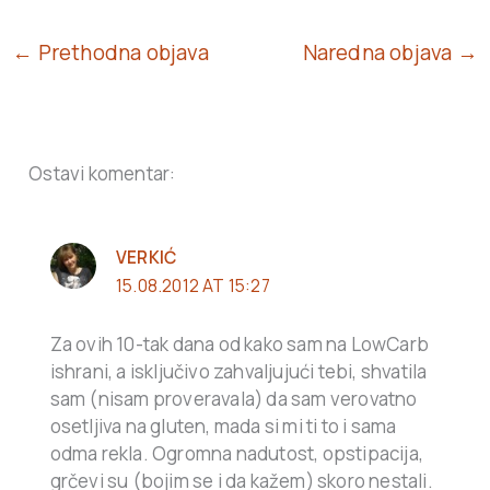
← Prethodna objava
Naredna objava →
Ostavi komentar:
VERKIĆ
15.08.2012 AT 15:27
Za ovih 10-tak dana od kako sam na LowCarb
ishrani, a isključivo zahvaljujući tebi, shvatila
sam (nisam proveravala) da sam verovatno
osetljiva na gluten, mada si mi ti to i sama
odma rekla. Ogromna nadutost, opstipacija,
grčevi su (bojim se i da kažem) skoro nestali.