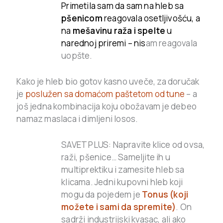
Primetila sam da sam na hleb sa
pšenicom
reagovala osetljivošću, a
na
mešavinu raža i spelte
u
narednoj priremi – nis
am reagovala
uopšte.
Kako je hleb bio gotov kasno uveče, za doručak
je
poslužen sa domaćom paštetom od tune
– a
još jedna kombinacija koju obožavam je debeo
namaz maslaca i dimljeni losos.
SAVET PLUS: Napravite klice od ovsa,
raži, pšenice… Sameljite ih u
multiprektiku i zamesite hleb sa
klicama. Jedni kupovni hleb koji
mogu da pojedem je
Tonus (koji
možete i sami da spremite)
. On
sadrži industrijski kvasac, ali ako