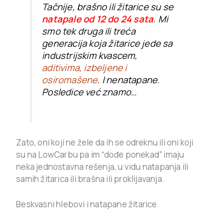
Tačnije, brašno ili žitarice su se
natapale od 12 do 24 sata
. Mi
smo tek druga ili treća
generacija koja žitarice jede sa
industrijskim kvascem,
aditivima, izbeljene i
osiromašene
. I nenatapane.
Posledice već znamo…
Zato, oni koji ne žele da ih se odreknu ili oni koji
su na LowCarbu pa im “dođe ponekad” imaju
neka jednostavna rešenja, u vidu natapanja ili
samih žitarica ili brašna ili proklijavanja.
Beskvasni hlebovi i natapane žitarice