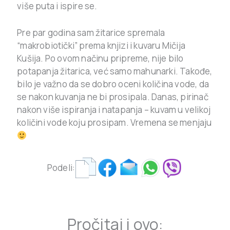
više puta i ispire se.
Pre par godina sam žitarice spremala
“makrobiotički” prema knjizi i kuvaru Mičija
Kušija. Po ovom načinu pripreme, nije bilo
potapanja žitarica, već samo mahunarki. Takođe,
bilo je važno da se dobro oceni količina vode, da
se nakon kuvanja ne bi prosipala. Danas, pirinač
nakon više ispiranja i natapanja – kuvam u velikoj
količini vode koju prosipam. Vremena se menjaju
Podeli:
Pročitaj i ovo: