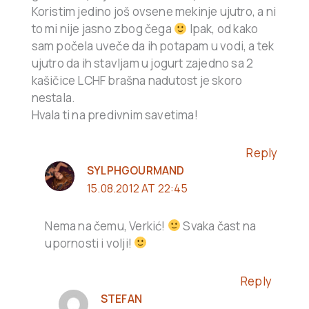
Koristim jedino još ovsene mekinje ujutro, a ni
to mi nije jasno zbog čega
Ipak, od kako
sam počela uveče da ih potapam u vodi, a tek
ujutro da ih stavljam u jogurt zajedno sa 2
kašičice LCHF brašna nadutost je skoro
nestala.
Hvala ti na predivnim savetima!
Reply
SYLPHGOURMAND
15.08.2012 AT 22:45
Nema na čemu, Verkić!
Svaka čast na
upornosti i volji!
Reply
STEFAN