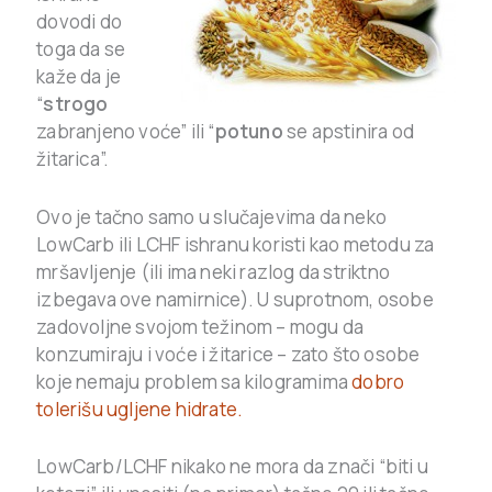
dovodi do
toga da se
kaže da je
“
strogo
zabranjeno voće” ili “
potuno
se apstinira od
žitarica”.
Ovo je tačno samo u slučajevima da neko
LowCarb ili LCHF ishranu koristi kao metodu za
mršavljenje (ili ima neki razlog da striktno
izbegava ove namirnice). U suprotnom, osobe
zadovoljne svojom težinom – mogu da
konzumiraju i voće i žitarice – zato što osobe
koje nemaju problem sa kilogramima
dobro
tolerišu ugljene hidrate.
LowCarb/LCHF nikako ne mora da znači “biti u