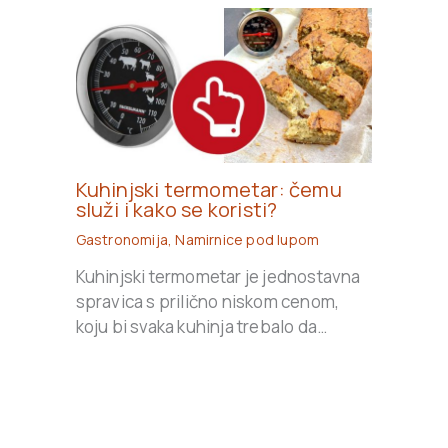
Kuhinjski termometar: čemu
služi i kako se koristi?
Gastronomija
,
Namirnice pod lupom
Kuhinjski termometar je jednostavna
spravica s prilično niskom cenom,
koju bi svaka kuhinja trebalo da…