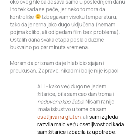
oko ovog hleba dešava samo u poslednjem danu
i to tek kada se peče, jer neko to mora da
kontroliše
Izbegavam visoku temperaturu,
tako da je rerna jako dugo uključena (nemam
pojma koliko, ali odlgedam film bez problema).
Ostalih dana svaka etapa posla oduzme
bukvalno po par minuta vremena.
Moram da priznam da je hleb bio sjajan i
preukusan. Zapravo, nikad mi bolje nije ispao!
ALI – kako već dugo ne jedem
žitarice, bila sam ceo dan troma i
naduvena kao žaba
! Nisam ranije
imala iskustvo u tome da sam
osetljiva na gluten
, ali
sam izgleda
razvila malo veću osetljivost od kada
sam žitarice izbacila iz upotrebe.