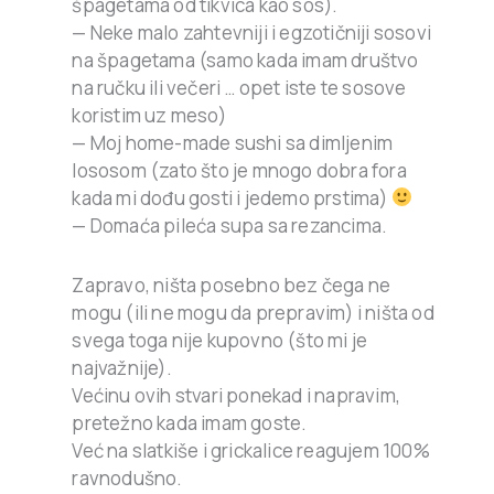
špagetama od tikvica kao sos).
— Neke malo zahtevniji i egzotičniji sosovi
na špagetama (samo kada imam društvo
na ručku ili večeri … opet iste te sosove
koristim uz meso)
— Moj home-made sushi sa dimljenim
lososom (zato što je mnogo dobra fora
kada mi dođu gosti i jedemo prstima)
— Domaća pileća supa sa rezancima.
Zapravo, ništa posebno bez čega ne
mogu (ili ne mogu da prepravim) i ništa od
svega toga nije kupovno (što mi je
najvažnije).
Većinu ovih stvari ponekad i napravim,
pretežno kada imam goste.
Već na slatkiše i grickalice reagujem 100%
ravnodušno.