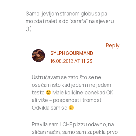
Samo ljevljom stranom globusa pa
mozda i naletis do “sarafa” na sjeveru
;))
Reply
SYLPHGOURMAND
16.08.2012 AT 11:23
Ustručavam se zato što se ne
osećam isto kad jedem i ne jedem
testo
Male količine ponekad OK,
ali više – pospanost i tromost.
Odvikla sam se
Pravila sam LCHF pizzu odavno, na
sličan način, samo sam zapekla prvo