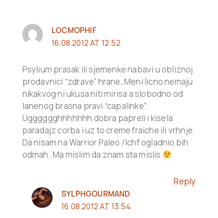
LOCMOPHIF
16.08.2012 AT 12:52
Psylium prasak ili sjemenke nabavi u obliznoj
prodavnici “zdrave” hrane, Meni licno nemaju
nikakvog ni ukusa niti mirisa a slobodno od
lanenog brasna pravi “capalinke”.
Ugggggghhhhhhh dobra papreli i kisela
paradajz corba i uz to creme fraiche ili vrhnje.
Da nisam na Warrior Paleo /lchf ogladnio bih
odmah. Ma mislim da znam sta mislis
Reply
SYLPHGOURMAND
16.08.2012 AT 13:54