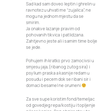
Sad kad sam doveo leptin i ghrelin u
ravnotezu uhvati me “zujalica”, ne
mogu na jednom mjestu da se
smirim.
Ja onakve lazanje pravim od
pohovanih tikvica i patlidzana.
Zahtjevno jeste ali i samim time bolje
se jede.
Pohujem ih kratko prvo zamocivsi u
smjesu jaja,(ribanog zutog sira) i
psylium praska a kasnije redam u
posudu i pecem dok se ribani sir i
domaci besamel ne orumeni
Za sve supe koristim fond/temeljac
od govedjeg repa/kostiju i topljenje