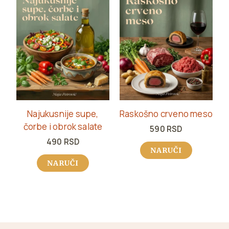
Najukusnije supe,
Raskošno crveno meso
čorbe i obrok salate
590
RSD
490
RSD
NARUČI
NARUČI