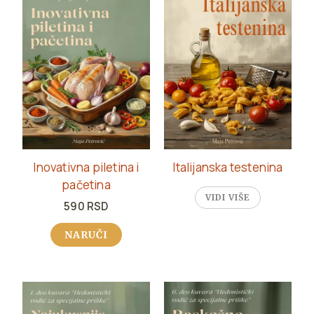
Inovativna piletina i
Italijanska testenina
pačetina
VIDI VIŠE
590
RSD
NARUČI