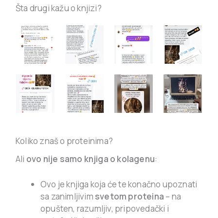
Šta drugi kažu o knjizi?
Koliko znaš o proteinima?
Ali
ovo nije samo knjiga o kolagenu
:
Ovo je knjiga koja će te konačno upoznati
sa zanimljivim
svetom proteina
– na
opušten, razumljiv, pripovedački i