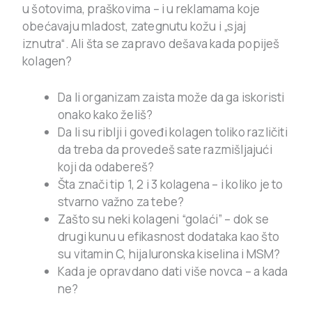
u šotovima, praškovima – i u reklamama koje
obećavaju mladost, zategnutu kožu i „sjaj
iznutra“. Ali šta se zapravo dešava kada popiješ
kolagen?
Da li organizam zaista može da ga iskoristi
onako kako želiš?
Da li su riblji i goveđi kolagen toliko različiti
da treba da provedeš sate razmišljajući
koji da odabereš?
Šta znači tip 1, 2 i 3 kolagena – i koliko je to
stvarno važno za tebe?
Zašto su neki kolageni “golaći” – dok se
drugi kunu u efikasnost dodataka kao što
su vitamin C, hijaluronska kiselina i MSM?
Kada je opravdano dati više novca – a kada
ne?