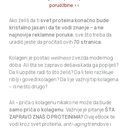
porudžbine <<
Ako želiš da ti
svet proteina konačno bude
kristalno jasan i da te vodi znanje – a ne
najnovije reklamne poruke
, sve što treba da
uradiš jeste da pročitaš ovih
70 stranica.
Kolagen je postao
wellness
zvezda modernog
doba. Ali šta se zapravo dešava kada ga popiješ?
Da li uopšte radi to što želiš? Da li telo razlikuje
riblji i goveđi kolagen? Da li je važniji tip kolagena
– ili nešto drugo?
Ali – priča o kolagenu nikako ne može da bude
samo priča o kolagenu
. Važnije je pitanje
ŠTA
ZAPRAVO ZNAŠ
O PROTEINIMA?
Ovaj eBook te
vodi kroz svet proteina,
anti-aging
trendove i