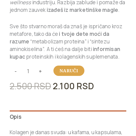
wellness
industriju. Razbija zablude i pomaže da
jednom zauvek
izađeš iz marketinške magle
.
Sve što stvarno moraš da znaš je ispričano kroz
metafore, tako da će
i tvoje dete moći da
razume
“metabolizam proteina” i “sintezu
aminokiselina”. A ti ćeš na dalje biti
informisan
kupac
proteinskih i kolagenskih suplemenata.
-
+
NARUČI
2.500
RSD
2.100
RSD
Opis
Kolagen je danas svuda: u kafama, u kapsulama,