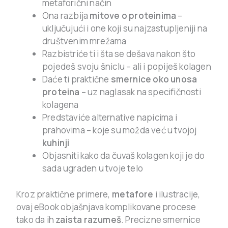
metaforični način
Ona razbija
mitove o proteinima
–
uključujući i one koji su najzastupljeniji na
društvenim mrežama
Razbistriće ti i šta se dešava nakon što
pojedeš svoju šniclu – ali i popiješ kolagen
Daće ti praktične
smernice oko unosa
proteina
– uz naglasak na specifičnosti
kolagena
Predstaviće alternative napicima i
prahovima – koje su možda već u tvojoj
kuhinji
Objasniti kako da čuvaš kolagen koji je do
sada ugrađen u tvoje telo
Kroz praktične primere,
metafore
i ilustracije,
ovaj eBook objašnjava komplikovane procese
tako da ih
zaista razumeš
. Precizne smernice