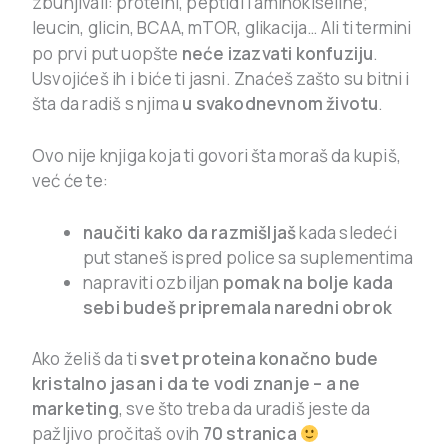
zbunjivali: proteini, peptidi i aminokiseline;
leucin, glicin, BCAA, mTOR, glikacija…
Ali ti termini
po prvi put uopšte
neće izazvati konfuziju
.
Usvojićeš ih i biće ti jasni. Znaćeš zašto su bitni i
šta da radiš s njima
u svakodnevnom životu
.
Ovo nije knjiga koja ti govori šta moraš da kupiš,
već će te:
naučiti kako da razmišljaš
kada sledeći
put staneš ispred police sa suplementima
napraviti ozbiljan
pomak na bolje kada
sebi budeš pripremala naredni obrok
Ako želiš da ti
svet proteina konačno bude
kristalno jasan i da te vodi znanje – a ne
marketing
, sve što treba da uradiš jeste da
pažljivo pročitaš ovih
70 stranica