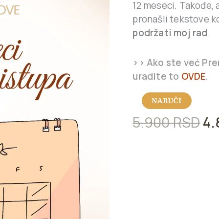
godina
12 meseci. Takođe, 
quantity
pronašli tekstove ko
podržati moj rad
.
>> Ako ste već Prem
uradite to
OVDE
.
NARUČI
5.900
RSD
4