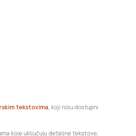
rskim tekstovima
, koji nisu dostupni
ama koje uključuju detaljne tekstove,