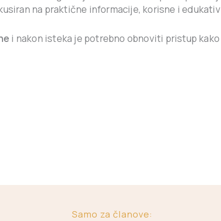
kusiran na praktične informacije, korisne i edukativ
ne
i nakon isteka je potrebno obnoviti pristup kako
Samo za članove: