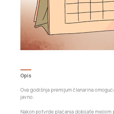
Opis
Ova godišnja premijum članarina omoguć
javno.
Nakon potvrde plaćanja dobijate mejlom po