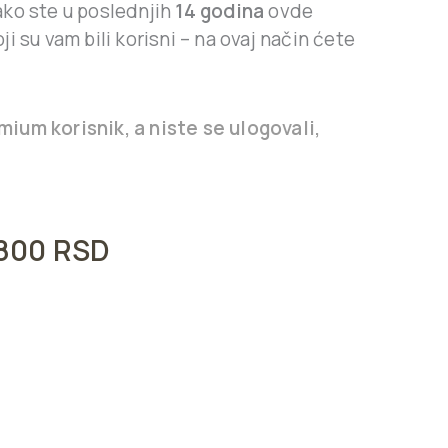
ako ste u poslednjih
14 godina
ovde
ji su vam bili korisni – na ovaj način ćete
ium korisnik, a niste se ulogovali,
.800
RSD