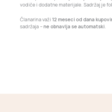
vodiče i dodatne materijale. Sadržaj je fo
Članarina važi
12 meseci od dana kupovi
sadržaja –
ne obnavlja se
automatski
.