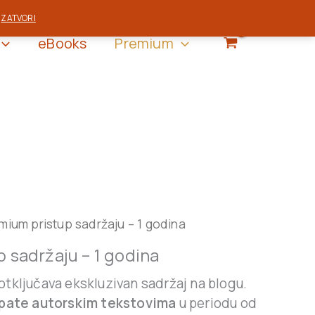
.
ZATVORI
eBooks
Premium
iginal
Current
mium pristup sadržaju – 1 godina
ice
price
 sadržaju – 1 godina
s:
is:
900 RSD.
4.800 RSD.
otključava ekskluzivan sadržaj na blogu.
upate autorskim tekstovima
u periodu od