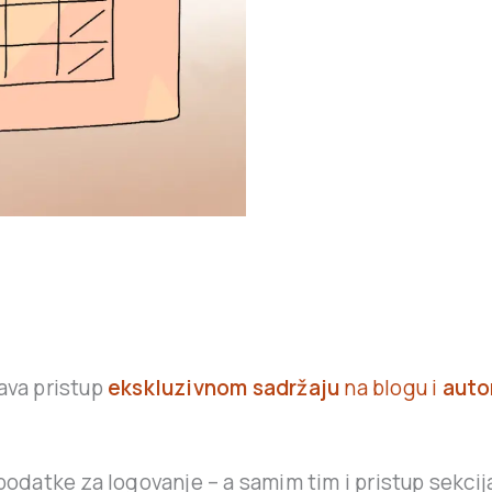
ava pristup
ekskluzivnom sadržaju
na blogu i
auto
datke za logovanje – a samim tim i pristup sekcij