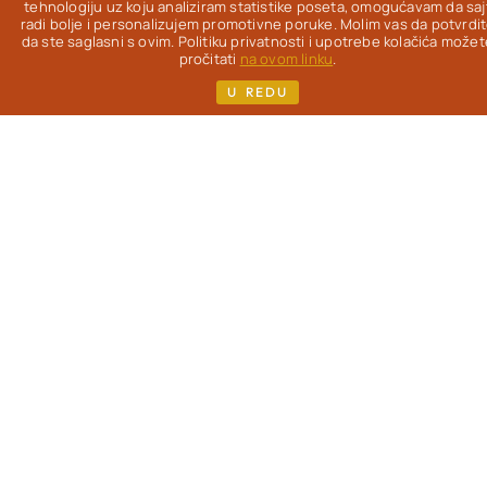
Od 2012. na ovom
tehnologiju uz koju analiziram statistike poseta, omogućavam da saj
radi bolje i personalizujem promotivne poruke. Molim vas da potvrdi
blogu
istražujem
da ste saglasni s ovim. Politiku privatnosti i upotrebe kolačića možet
kako da uz pravu
pročitati
na ovom linku
.
hranu život bude
U REDU
lakši, lepši & ukusniji
- uz redovne
gastronomske
užitke.
Pisac
sam
više knjiga i kuvara,
koje možeš pronaći
na mom sajtu. Ako si,
kao i ja, žena koja je
prešla 40. godinu i
zanimaju te
saveti o
ishrani
, sporijem
starenju i nezi
(iznutra i spolja) -
dobro mi došla!