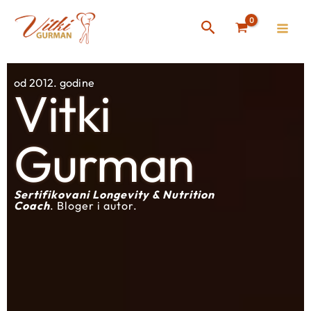
Skip
Instagram
Facebook
Search
to
content
od 2012. godine
Vitki
Gurman
Sertifikovani Longevity & Nutrition
Coach
. Bloger i autor.