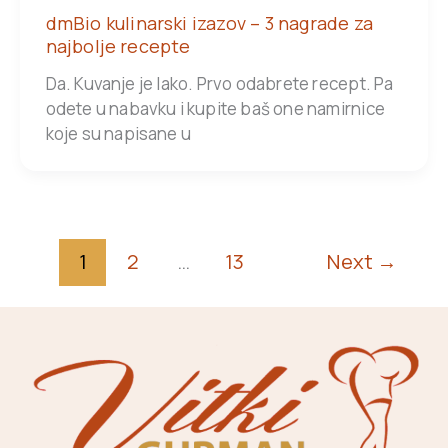
dmBio kulinarski izazov – 3 nagrade za
najbolje recepte
Da. Kuvanje je lako. Prvo odabrete recept. Pa
odete u nabavku i kupite baš one namirnice
koje su napisane u
1
2
…
13
Next
→