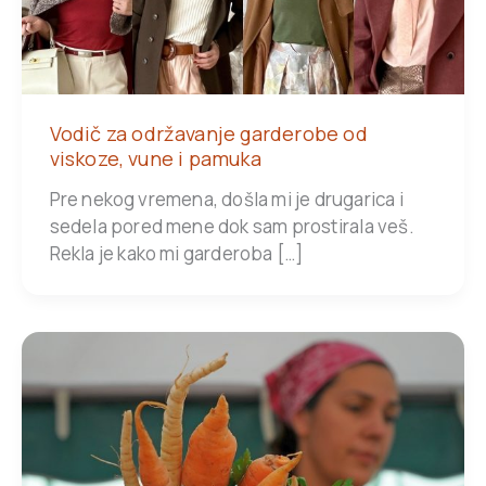
Vodič za održavanje garderobe od
viskoze, vune i pamuka
Pre nekog vremena, došla mi je drugarica i
sedela pored mene dok sam prostirala veš.
Rekla je kako mi garderoba […]