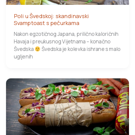
Poli u Švedskoj: skandinavski
Svamptoast s pečurkama
Nakon egzotičnog Japana, prilično kaloričnih
Havaja i preukusnog Vijetnama – konačno
Švedska
Švedska je kolevka ishrane s malo
ugljenih