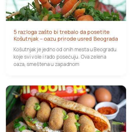
5 razloga zašto bi trebalo da posetite
Košutnjak – oazu prirode usred Beograda
Košutnjak je jedno od onih mesta u Beogradu
koje svi vole i rado posećuju. Ova zelena
oaza, smeštena u zapadnom