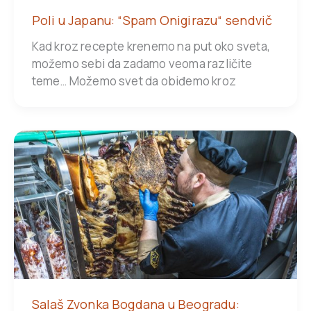
Poli u Japanu: “Spam Onigirazu“ sendvič
Kad kroz recepte krenemo na put oko sveta,
možemo sebi da zadamo veoma različite
teme… Možemo svet da obiđemo kroz
Salaš Zvonka Bogdana u Beogradu: