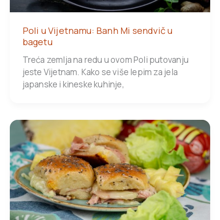
Poli u Vijetnamu: Banh Mi sendvič u
bagetu
Treća zemlja na redu u ovom Poli putovanju
jeste Vijetnam. Kako se više lepim za jela
japanske i kineske kuhinje,