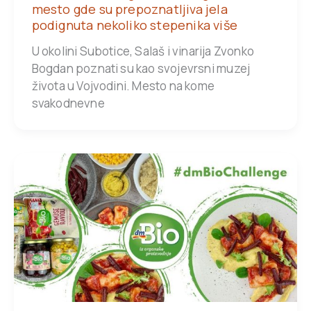
mesto gde su prepoznatljiva jela
podignuta nekoliko stepenika više
U okolini Subotice, Salaš i vinarija Zvonko
Bogdan poznati su kao svojevrsni muzej
života u Vojvodini. Mesto na kome
svakodnevne