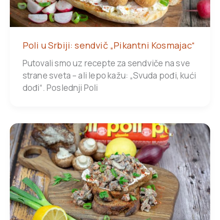
Poli u Srbiji: sendvič „Pikantni Kosmajac“
Putovali smo uz recepte za sendviče na sve
strane sveta – ali lepo kažu: „Svuda pođi, kući
dođi“. Poslednji Poli