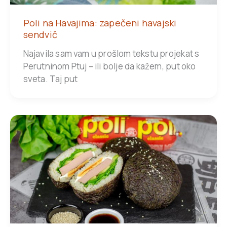
Poli na Havajima: zapečeni havajski
sendvič
Najavila sam vam u prošlom tekstu projekat s
Perutninom Ptuj – ili bolje da kažem, put oko
sveta. Taj put