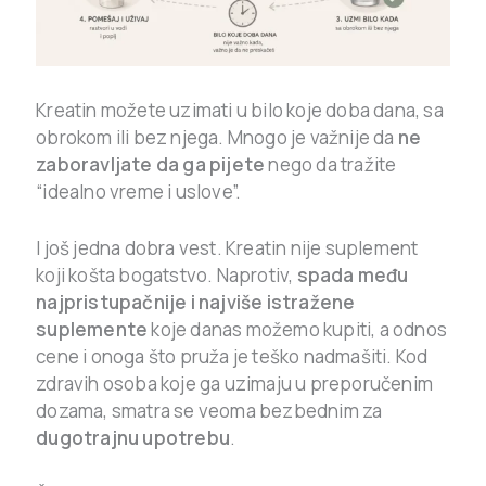
Kreatin možete uzimati u bilo koje doba dana, sa
obrokom ili bez njega. Mnogo je važnije da
ne
zaboravljate da ga pijete
nego da tražite
“idealno vreme i uslove”.
I još jedna dobra vest. Kreatin nije suplement
koji košta bogatstvo. Naprotiv,
spada među
najpristupačnije i najviše istražene
suplemente
koje danas možemo kupiti, a odnos
cene i onoga što pruža je teško nadmašiti. Kod
zdravih osoba koje ga uzimaju u preporučenim
dozama, smatra se veoma bezbednim za
dugotrajnu upotrebu
.