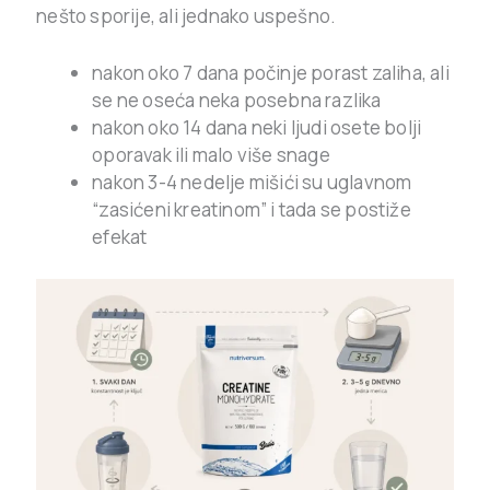
nešto sporije, ali jednako uspešno.
nakon oko 7 dana počinje porast zaliha, ali
se ne oseća neka posebna razlika
nakon oko 14 dana neki ljudi osete bolji
oporavak ili malo više snage
nakon 3-4 nedelje mišići su uglavnom
“zasićeni kreatinom” i tada se postiže
efekat