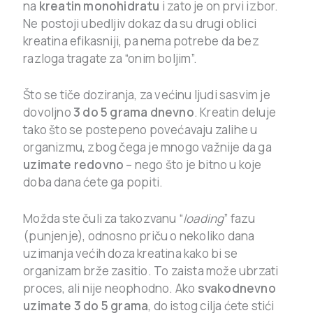
na
kreatin monohidratu
i zato je on prvi izbor.
Ne postoji ubedljiv dokaz da su drugi oblici
kreatina efikasniji, pa nema potrebe da bez
razloga tragate za “onim boljim”.
Što se tiče doziranja, za većinu ljudi sasvim je
dovoljno
3 do 5 grama dnevno
. Kreatin deluje
tako što se postepeno povećavaju zalihe u
organizmu, zbog čega je mnogo važnije da ga
uzimate redovno
– nego što je bitno u koje
doba dana ćete ga popiti.
Možda ste čuli za takozvanu “
loading
” fazu
(punjenje), odnosno priču o nekoliko dana
uzimanja većih doza kreatina kako bi se
organizam brže zasitio. To zaista može ubrzati
proces, ali nije neophodno. Ako
svakodnevno
uzimate 3 do 5 grama
, do istog cilja ćete stići