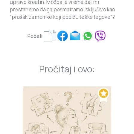
upravo kreatin. Možda je vreme da i mi
prestanemo da ga posmatramo isključivo kao
“prašak za momke koji podižu teške tegove”?
Podeli:
Pročitaj i ovo: