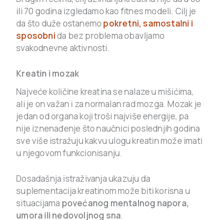
ili 70 godina izgledamo kao fitnes modeli. Cilj je
da što duže ostanemo
pokretni, samostalni i
sposobni
da bez problema obavljamo
svakodnevne aktivnosti.
Kreatin i mozak
Najveće količine kreatina se nalaze u mišićima,
ali je on važan i za normalan rad mozga. Mozak je
jedan od organa koji troši najviše energije, pa
nije iznenađenje što naučnici poslednjih godina
sve više istražuju kakvu ulogu kreatin može imati
u njegovom funkcionisanju.
Dosadašnja istraživanja ukazuju da
suplementacija kreatinom može biti korisna u
situacijama
povećanog mentalnog napora,
umora ili nedovoljnog sna
.