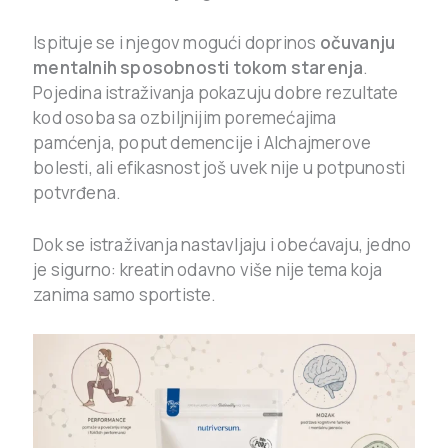
Ispituje se i njegov mogući doprinos
očuvanju
mentalnih sposobnosti tokom starenja
.
Pojedina istraživanja pokazuju dobre rezultate
kod osoba sa ozbiljnijim poremećajima
pamćenja, poput demencije i Alchajmerove
bolesti, ali efikasnost još uvek nije u potpunosti
potvrđena.
Dok se istraživanja nastavljaju i obećavaju, jedno
je sigurno: kreatin odavno više nije tema koja
zanima samo sportiste.