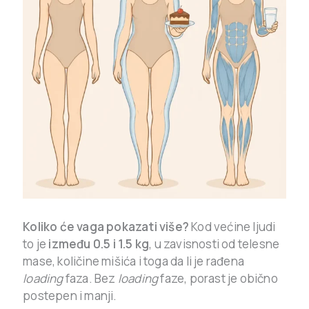
Koliko će vaga pokazati više?
Kod većine ljudi
to je
između 0.5 i 1.5 kg
, u zavisnosti od telesne
mase, količine mišića i toga da li je rađena
loading
faza. Bez
loading
faze, porast je obično
postepen i manji.