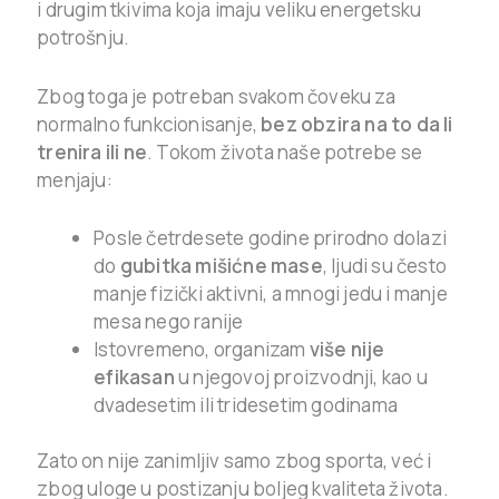
i drugim tkivima koja imaju veliku energetsku
potrošnju.
Zbog toga je potreban svakom čoveku za
normalno funkcionisanje,
bez obzira na to da li
trenira ili ne
. Tokom života naše potrebe se
menjaju:
Posle četrdesete godine prirodno dolazi
do
gubitka mišićne mase
, ljudi su često
manje fizički aktivni, a mnogi jedu i manje
mesa nego ranije
Istovremeno, organizam
više nije
efikasan
u njegovoj proizvodnji, kao u
dvadesetim ili tridesetim godinama
Zato on nije zanimljiv samo zbog sporta, već i
zbog uloge u postizanju boljeg kvaliteta života.