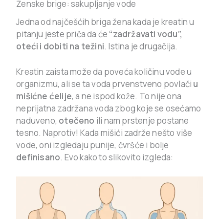
Ženske brige: sakupljanje vode
Jedna od najčešćih briga žena kada je kreatin u
pitanju jeste priča da će
“zadržavati vodu”,
oteći i dobiti na težini
. Istina je drugačija.
Kreatin zaista može da poveća količinu vode u
organizmu, ali se ta voda prvenstveno povlači
u
mišićne ćelije
, a ne ispod kože. To nije ona
neprijatna zadržana voda zbog koje se osećamo
naduveno,
otečeno
ili nam prstenje postane
tesno. Naprotiv! Kada mišići zadrže nešto više
vode, oni izgledaju punije, čvršće i bolje
definisano
. Evo kako to slikovito izgleda: