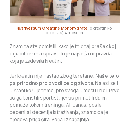
Nutriversum Creatine Monohydrate
je kreatin koji
pijem već 4 meseca.
Znam da ste pomislili kako je to onaj
prašak koji
piju bilderi
– a upravo to je najveća nepravda
koja je zadesila kreatin.
Jer kreatin nije nastao zbog teretane.
Naše telo
ga prirodno proizvodi celog života.
Nalazi se i
u hrani koju jedemo, pre svega u mesu i ribi. Prvo
su ga koristili sportisti, jer su primetili da im
pomaže tokom treninga. Ali danas, posle
decenija i decenija istraživanja, znamo da je
njegova priča šira, veća i značajnija.