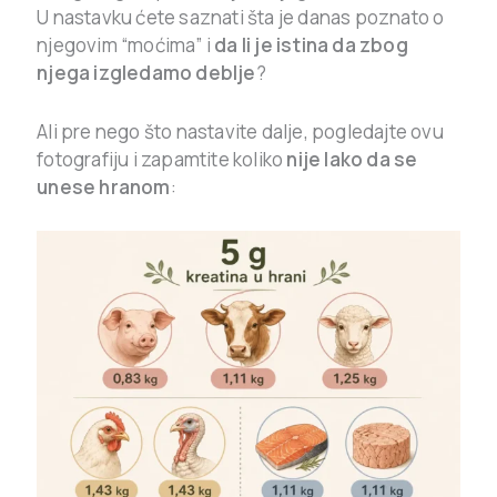
U nastavku ćete saznati šta je danas poznato o
njegovim “moćima” i
da li je istina da zbog
njega izgledamo deblje
?
Ali pre nego što nastavite dalje, pogledajte ovu
fotografiju i zapamtite koliko
nije lako da se
unese hranom
: