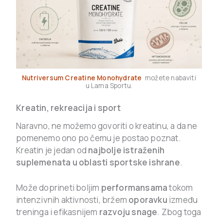
Nutriversum Creatine Monohydrate
možete nabaviti
u Lama Sportu.
Kreatin, rekreacija i sport
Naravno, ne možemo govoriti o kreatinu, a da ne
pomenemo ono po čemu je postao poznat.
Kreatin je jedan od
najbolje istraženih
suplemenata u oblasti sportske ishrane
.
Može doprineti boljim
performansama
tokom
intenzivnih aktivnosti, bržem
oporavku
između
treninga i efikasnijem
razvoju snage
. Zbog toga