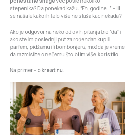
ponestane snage
već posle nekoliko
stepenika? Da ponekad kažu: “Eh, godine…” – ili
se našale kako ih telo više ne sluša kao nekada?
Ako je odgovor na neko od ovih pitanja bio “da” i
ako ste im poslednji put za rođendan kupili
parfem, pidžamu ili bombonjeru, možda je vreme
da razmislite o nečemu što bi im
više koristilo
.
Na primer – o
kreatinu
.