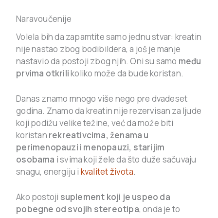
Naravoučenije
Volela bih da zapamtite samo jednu stvar: kreatin
nije nastao zbog bodibildera, a još je manje
nastavio da postoji zbog njih. Oni su samo
među
prvima otkrili
koliko može da bude koristan.
Danas znamo mnogo više nego pre dvadeset
godina. Znamo da kreatin nije rezervisan za ljude
koji podižu velike težine, već da može biti
koristan
rekreativcima,
ženama u
perimenopauzi i menopauzi, starijim
osobama
i svima koji žele da što duže sačuvaju
snagu, energiju i
kvalitet života
.
Ako postoji
suplement koji je uspeo da
pobegne od svojih stereotipa
, onda je to