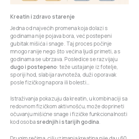
Kreatin i zdravo starenje
Jedna od najvećih promena koja dolazi s
godinama nije pojava bora, već postepeni
gubitak mišića i snage. Taj proces počinje
mnogo ranije nego što većina ljudi primeti, a s
godinama se ubrzava. Posledice se razvijaju
dugo i postepeno
: teže ustajanje iz fotelje,
sporiji hod, slabija ravnoteža, duži oporavak
posle fizičkog napora ili bolesti…
Istraživanja pokazuju da kreatin, u kombinaciji sa
redovnom fizičkom aktivnošću, može doprineti
očuvanju mišićne snage i fizičke funkcionalnosti
kod osoba
srednjih i starijih godina
.
Drugim rečima, cilj uzimanja kreatina nije da u 60