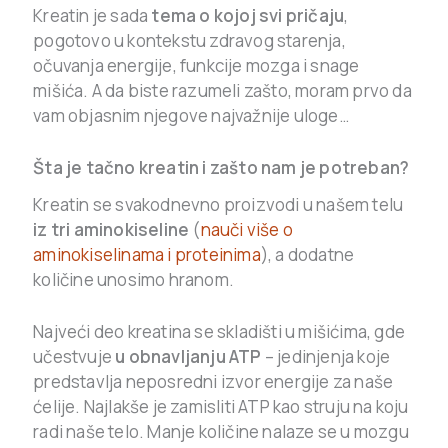
Kreatin je sada
tema o kojoj svi pričaju
,
pogotovo u kontekstu zdravog starenja,
očuvanja energije, funkcije mozga i snage
mišića. A da biste razumeli zašto, moram prvo da
vam objasnim njegove najvažnije uloge…
Šta je tačno kreatin i zašto nam je potreban?
Kreatin se svakodnevno proizvodi u našem telu
iz tri aminokiseline
(
nauči više o
aminokiselinama i proteinima
), a dodatne
količine unosimo hranom.
Najveći deo kreatina se skladišti u mišićima, gde
učestvuje
u obnavljanju ATP
– jedinjenja koje
predstavlja neposredni izvor energije za naše
ćelije. Najlakše je zamisliti ATP kao struju na koju
radi naše telo. Manje količine nalaze se u mozgu