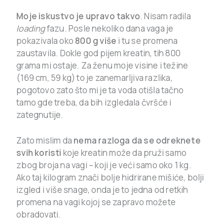
Moje iskustvo je upravo takvo
. Nisam radila
loading
fazu. Posle nekoliko dana vaga je
pokazivala oko
800 g više
i tu se promena
zaustavila. Dokle god pijem kreatin, tih 800
grama mi ostaje. Za ženu moje visine i težine
(169 cm, 59 kg) to je zanemarljiva razlika,
pogotovo zato što mi je ta voda otišla tačno
tamo gde treba, da bih izgledala čvršće i
zategnutije.
Zato mislim da
nema razloga da se odreknete
svih koristi
koje kreatin može da pruži samo
zbog broja na vagi – koji je veći samo oko 1 kg.
Ako taj kilogram znači bolje hidrirane mišiće, bolji
izgled i više snage, onda je to jedna od retkih
promena na vagi kojoj se zapravo možete
obradovati.