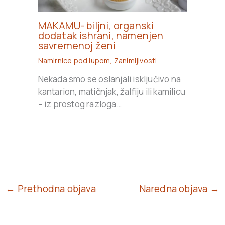
MAKAMU- biljni, organski
dodatak ishrani, namenjen
savremenoj ženi
Namirnice pod lupom
,
Zanimljivosti
Nekada smo se oslanjali isključivo na
kantarion, matičnjak, žalfiju ili kamilicu
– iz prostog razloga…
← Prethodna objava
Naredna objava →