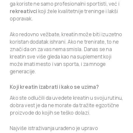
ga koriste ne samo profesionalni sportisti, već i
rekreativci
koji žele kvalitetnije treninge i lakši
oporavak.
Ako redovno vežbate, kreatin može biti izuzetno
koristan dodatak ishrani. Ako ne trenirate, to ne
znači da on za vas nema smisla. Danas se na
kreatin sve više gleda kao na suplement koji
može imati mesto i van sporta, i za mnoge
generacije.
Koji kreatin izabrati i kako se uzima?
Ako ste odlučili da uvedete kreatin u svoju rutinu,
dobra vest je da ne morate da tražite egzotične
proizvode do kojih se teško dolazi.
Najviše istraživanja urađeno je upravo