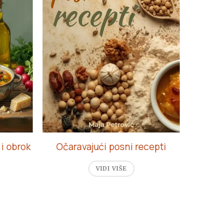
 i obrok
Očaravajući posni recepti
VIDI VIŠE