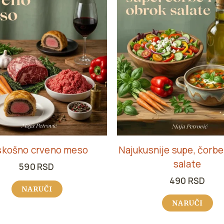
skošno crveno meso
Najukusnije supe, čorbe
salate
590
RSD
490
RSD
NARUČI
NARUČI