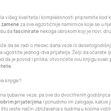
la višeg kvaliteta i kompleksnosti pripremite kod 
e
zamene
za sve egzotičnije namirnice koje se u nj
ebu da
fascinirate
nekoga obrokom koji je novi, drug
e da se radi o mesec dana veze ili desetogodišnjic
 ugostite jednog-dva prijatelja. Želji da očarate lju
da je povod i prilika, otvorićete ovu knjigu svaki
itete
.
ove knjige?
na ljubavne veze, pa sve do dvocifrenih godišnjica
dobrim prijateljima
i ponudimo im zalogaje, kakve j
 što jeste način zbližavanja s ljudima u kojima vidi