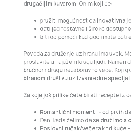
drugačijim kuvarom
. Onim koji će:
pružiti mogućnost da
inovativna
je
dati jednostavne i široko dostupn
biti od pomoći kad god imate potr
Povoda za druženje uz hranu ima uvek. Mož
proslavite u najužem krugu ljudi. Nameri da
bračnom drugu nezaboravno veče. Koji god 
biranom društvu uz izvanredne specijal
Za koje još prilike ćete birati recepte iz 
Romantični momenti
– od prvih da
Dani kada želimo da se
družimo
s 
Poslovni ručak/večera kod kuće
–