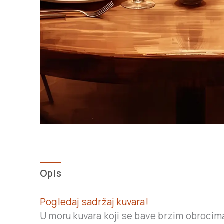
Opis
Pogledaj sadržaj kuvara!
U moru kuvara koji se bave brzim obrocima