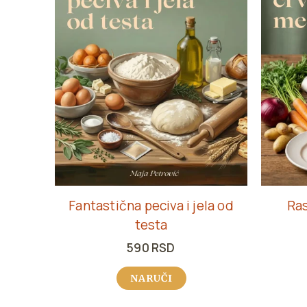
Fantastična peciva i jela od
Ra
testa
590
RSD
NARUČI