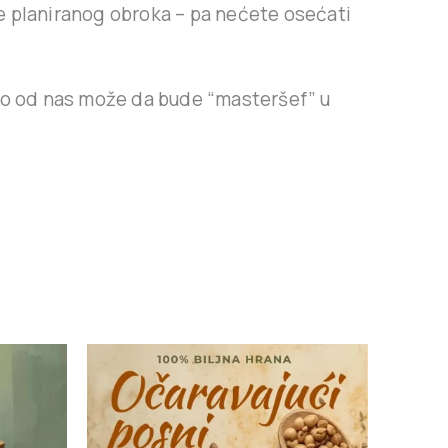
pre planiranog obroka – pa nećete osećati
ko od nas može da bude “masteršef” u