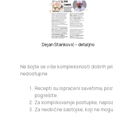
Dejan Stanković – detaljno
Ne bojte se više kompleksnosti dobrih jela
nedostupne.
Recepti su ispraćeni savetima, po
pogrešite.
Za komplikovanije postupke, napis
Za neobične sastojke, koji ne mog