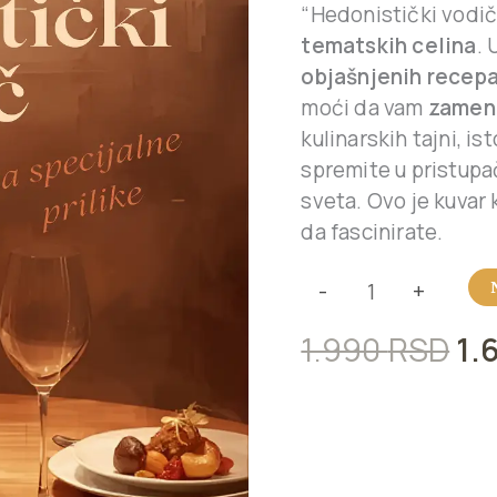
-
“Hedonistički vodič 
kuvar
tematskih celina
. 
quantity
objašnjenih recep
moći da vam
zamene
kulinarskih tajni, is
spremite u pristupač
sveta. Ovo je kuvar
da fascinirate.
-
+
1.990
RSD
1.