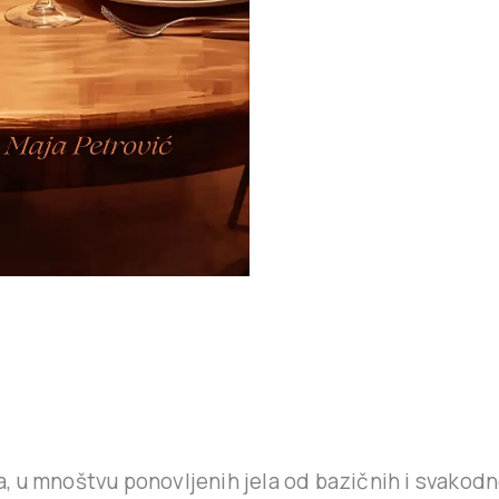
, u mnoštvu ponovljenih jela od bazičnih i svakodn