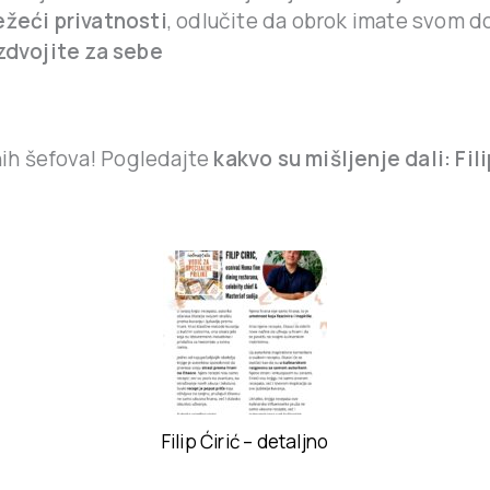
ežeći privatnosti
, odlučite da obrok imate svom 
zdvojite za sebe
nih šefova! Pogledajte
kakvo su mišljenje dali: Fil
Filip Ćirić – detaljno