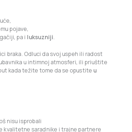
kuće,
emu pojave,
ačiji, pa i
luksuzniji
.
i braka. Odluci da svoj uspeh ili radost
bavnika u intimnoj atmosferi, ili priuštite
 put kada težite tome da se opustite
u
oš nisu isprobali
te kvalitetne saradnike i trajne partnere