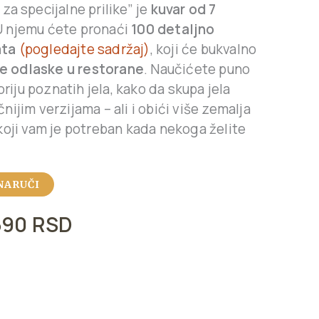
za specijalne prilike” je
kuvar od 7
U njemu ćete pronaći
100 detaljno
ata
(pogledajte sadržaj)
, koji će bukvalno
 odlaske u restorane
. Naučićete puno
toriju poznatih jela, kako da skupa jela
nijim verzijama – ali i obići više zemalja
 koji vam je potreban kada nekoga želite
NARUČI
690
RSD