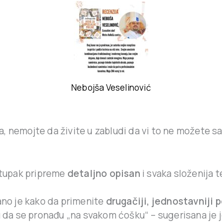
Nebojša Veselinović
, nemojte da živite u zabludi da vi to ne možete sa
stupak pripreme
detaljno opisan
i svaka složenija 
ano je kako da primenite
drugačiji, jednostavniji 
u da se pronađu „na svakom ćošku“ – sugerisana je