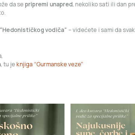
može da se
pripremi unapred
, nekoliko sati ili dan 
to.
“Hedonističkog vodiča”
– videćete i sami da sva
a,
a
, tu je
knjiga “Gurmanske veze”