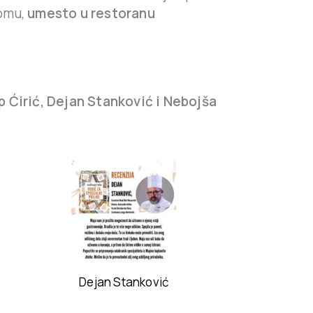
domu,
umesto u restoranu
ip Ćirić, Dejan Stanković i Nebojša
Dejan Stanković