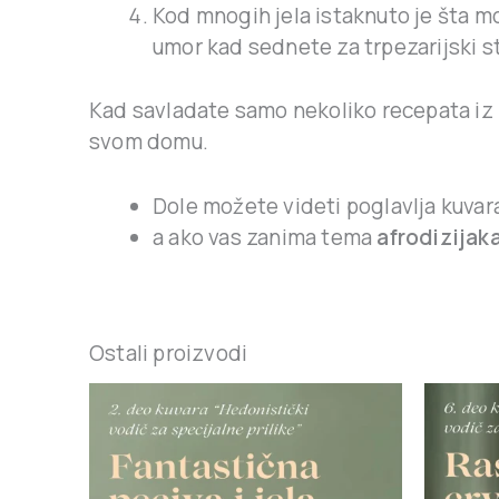
Kod mnogih jela istaknuto je šta 
umor kad sednete za trpezarijski s
Kad savladate samo nekoliko recepata iz
svom domu.
Dole možete videti poglavlja kuvar
a ako vas zanima tema
afrodizijak
Ostali proizvodi