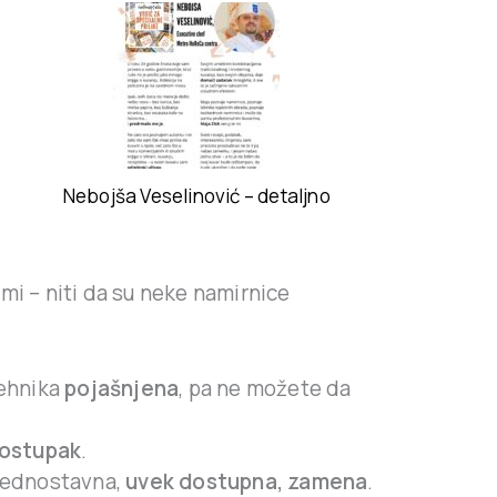
Nebojša Veselinović – detaljno
mi – niti da su neke namirnice
tehnika
pojašnjena
, pa ne možete da
postupak
.
 jednostavna,
uvek dostupna, zamena
.