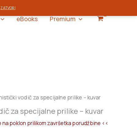
.
ZATVORI
eBooks
Premium
iginal
Current
istički vodič za specijalne prilike – kuvar
ice
price
ič za specijalne prilike – kuvar
s:
is:
990 RSD.
1.690 RSD.
e na poklon prilikom završetka porudžbine <<