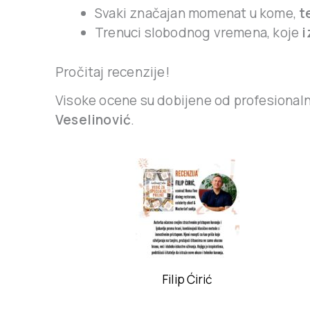
Svaki značajan momenat u kome,
t
Trenuci slobodnog vremena, koje
i
Pročitaj recenzije!
Visoke ocene su dobijene od profesional
Veselinović
.
Filip Ćirić