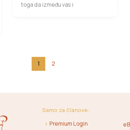
toga da između vas i
1
2
Samo za članove:
>
Premium Login
eB