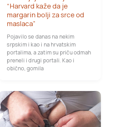
“Harvard kaže da je
margarin bolji za srce od
maslaca”
Pojavilo se danas na nekim
srpskim i kao i na hrvatskim
portalima, a zatim su priču odmah
preneli i drugi portali. Kao i
obično, gomila