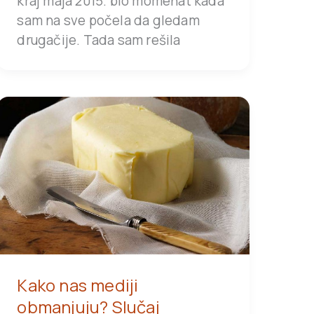
kraj maja 2015. bio momenat kada
sam na sve počela da gledam
drugačije. Tada sam rešila
Kako nas mediji
obmanjuju? Slučaj