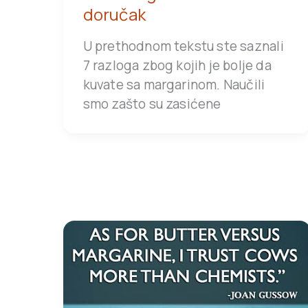
doručak
U prethodnom tekstu ste saznali
7 razloga zbog kojih je bolje da
kuvate sa margarinom. Naučili
smo zašto su zasićene