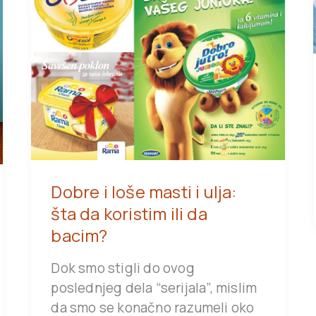
Dobre i loše masti i ulja:
šta da koristim ili da
bacim?
Dok smo stigli do ovog
poslednjeg dela “serijala”, mislim
da smo se konačno razumeli oko