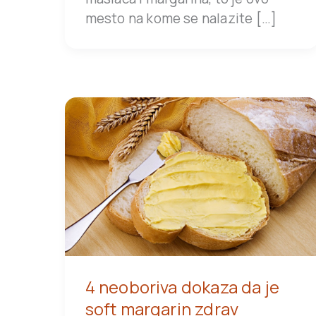
mesto na kome se nalazite […]
4 neoboriva dokaza da je
soft margarin zdrav