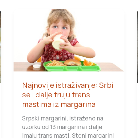
Najnovije istraživanje: Srbi
se i dalje truju trans
mastima iz margarina
Srpski margarini, istraženo na
uzorku od 13 margarina i dalje
imaju trans masti. Stoni margarini