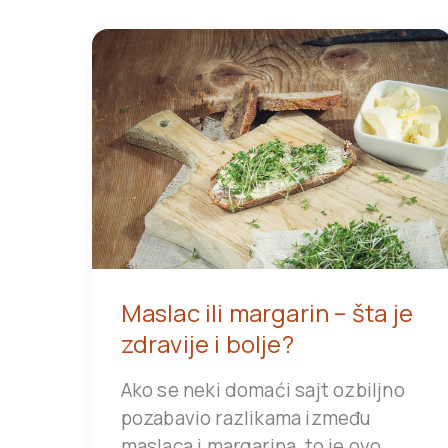
Maslac ili margarin – šta je
zdravije i bolje?
Ako se neki domaći sajt ozbiljno
pozabavio razlikama između
maslaca i margarina, to je ovo