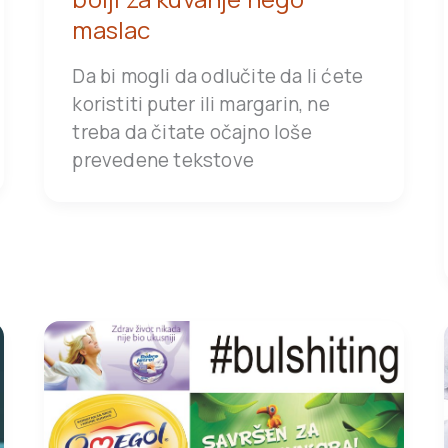
maslac
Da bi mogli da odlučite da li ćete
koristiti puter ili margarin, ne
treba da čitate očajno loše
prevedene tekstove