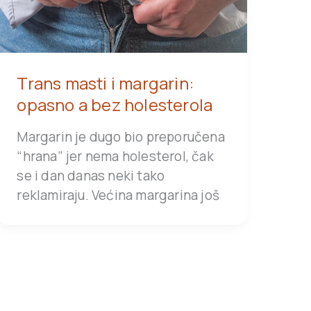
Trans masti i margarin:
opasno a bez holesterola
Margarin je dugo bio preporučena
“hrana” jer nema holesterol, čak
se i dan danas neki tako
reklamiraju. Većina margarina još