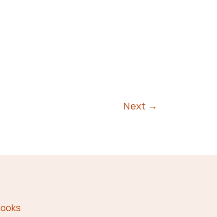
Next
→
ooks