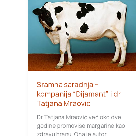
Sramna saradnja –
kompanija “Dijamant” i dr
Tatjana Mraović
Dr Tatjana Mraović već oko dve
godine promoviše margarine kao
zdravu hranu. Ona je autor