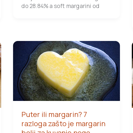
do 28.84% a soft margarini od
Puter ili margarin? 7
razloga zašto je margarin
bolji za kuvanje nego