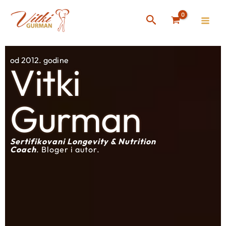
Skip
Instagram
Facebook
Search
to
content
od 2012. godine
Vitki
Gurman
Sertifikovani Longevity & Nutrition
Coach
. Bloger i autor.