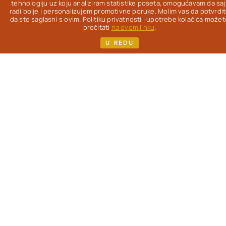
Od 2012. na ovom
tehnologiju uz koju analiziram statistike poseta, omogućavam da saj
radi bolje i personalizujem promotivne poruke. Molim vas da potvrdi
blogu
istražujem
da ste saglasni s ovim. Politiku privatnosti i upotrebe kolačića možet
kako da uz pravu
pročitati
na ovom linku
.
hranu život bude
U REDU
lakši, lepši & ukusniji
- uz redovne
gastronomske
užitke.
Pisac
sam
više knjiga i kuvara,
koje možeš pronaći
na mom sajtu. Ako si,
kao i ja, žena koja je
prešla 40. godinu i
zanimaju te
saveti o
ishrani
, sporijem
starenju i nezi
(iznutra i spolja) -
dobro mi došla!