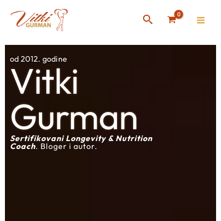
Skip
Instagram
Facebook
Search
to
content
od 2012. godine
Vitki
Gurman
Sertifikovani Longevity & Nutrition
Coach
. Bloger i autor.