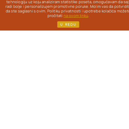
Od 2012. na ovom
tehnologiju uz koju analiziram statistike poseta, omogućavam da saj
radi bolje i personalizujem promotivne poruke. Molim vas da potvrdi
blogu
istražujem
da ste saglasni s ovim. Politiku privatnosti i upotrebe kolačića možet
kako da uz pravu
pročitati
na ovom linku
.
hranu život bude
U REDU
lakši, lepši & ukusniji
- uz redovne
gastronomske
užitke.
Pisac
sam
više knjiga i kuvara,
koje možeš pronaći
na mom sajtu. Ako si,
kao i ja, žena koja je
prešla 40. godinu i
zanimaju te
saveti o
ishrani
, sporijem
starenju i nezi
(iznutra i spolja) -
dobro mi došla!