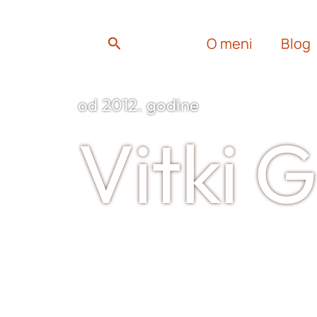
m
ook
Search
O meni
Blog
od 2012. godine
Vitki 
Sertifikovani Longevity & N
blogerka aktivna od 2012. i a
marketing prehrambenih proi
promoter koncepta “zdravst