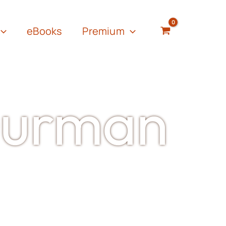
eBooks
Premium
Gurman
utriton Coach
. Nagrađena
utor na teme: zdrava ishrana,
zvoda, gastronomija,
veno osvešćenog hedonizma”.