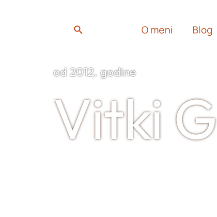
m
ook
Search
O meni
Blog
od 2012. godine
Vitki 
Sertifikovani Longevity & N
blogerka aktivna od 2012. i a
marketing prehrambenih proi
promoter koncepta “zdravst