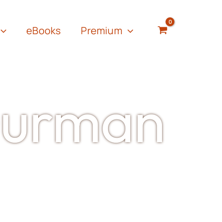
eBooks
Premium
Gurman
utriton Coach
. Nagrađena
utor na teme: zdrava ishrana,
zvoda, gastronomija,
veno osvešćenog hedonizma”.