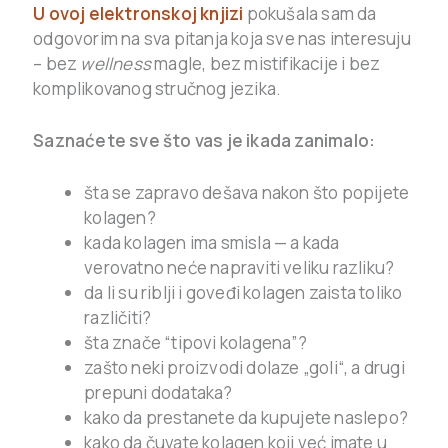
U ovoj elektronskoj knjizi
pokušala sam da
odgovorim na sva pitanja koja sve nas interesuju
– bez
wellness
magle, bez mistifikacije i bez
komplikovanog stručnog jezika.
Saznaćete sve što vas je ikada zanimalo:
šta se zapravo dešava nakon što popijete
kolagen?
kada kolagen ima smisla — a kada
verovatno neće napraviti veliku razliku?
da li su riblji i goveđi kolagen zaista toliko
različiti?
šta znače “tipovi kolagena”?
zašto neki proizvodi dolaze „goli“, a drugi
prepuni dodataka?
kako da prestanete da kupujete naslepo?
kako da čuvate kolagen koji već imate u