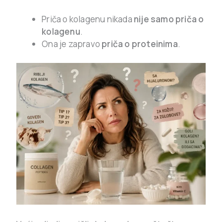
Priča o kolagenu nikada
nije samo priča o
kolagenu
.
Ona je zapravo
priča o proteinima
.