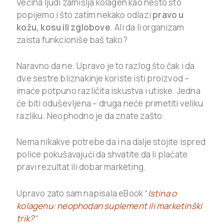
Većina ljudi zamišlja kolagen kao nešto što
popijemo i što zatim nekako odlazi
pravo u
kožu, kosu ili zglobove
. Ali da li organizam
zaista funkcioniše baš tako?
Naravno da ne. Upravo je to razlog što čak i da
dve sestre bliznakinje koriste isti proizvod –
imaće potpuno različita iskustva i utiske. Jedna
će biti oduševljena – druga neće primetiti veliku
razliku. Neophodno je da znate zašto.
Nema nikakve potrebe da i na dalje stojite ispred
police pokušavajući da shvatite da li plaćate
pravi rezultat ili dobar marketing.
Upravo zato sam napisala eBook “
Istina o
kolagenu: neophodan suplement ili marketinški
trik?
“