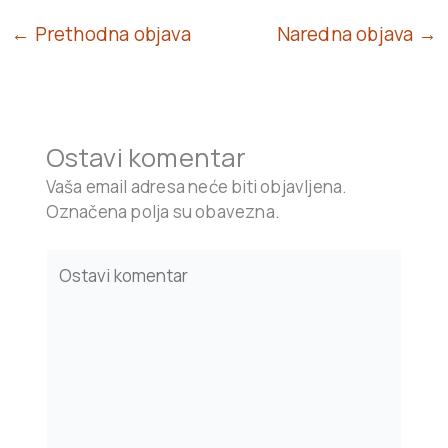
← Prethodna objava
Naredna objava →
Ostavi komentar
Vaša email adresa neće biti objavljena.
Označena polja su obavezna.
Type
here..