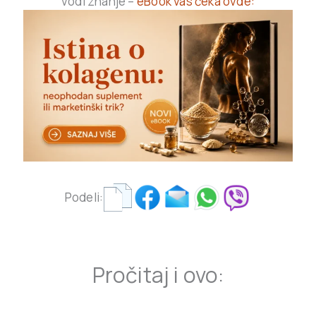
vodi znanje –
eBook vas čeka ovde:
Podeli:
Pročitaj i ovo: