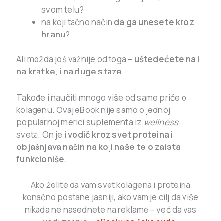
svom telu?
na koji tačno način
da ga unesete kroz
hranu
?
Ali možda još važnije od toga –
uštedećete na i
na kratke, i na duge staze.
Takođe i naučiti mnogo više od same priče o
kolagenu. Ovaj eBook nije samo o jednoj
popularnoj merici suplementa iz
wellness
sveta. On je i
vodič kroz svet proteina i
objašnjava način na koji naše telo zaista
funkcioniše
.
Ako želite da vam svet kolagena i proteina
konačno postane jasniji, ako vam je cilj da više
nikada ne nasednete na reklame – već da vas