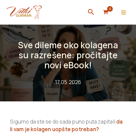
Skip
Search
to
content
Sve dileme oko kolagena
su razrešene: pročitajte
novi eBook!
17.05.2026
Sigurno da ste se do sada puno puta zapitali
da
li vam je kolagen uopšte potreban?