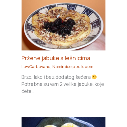
Pržene jabuke s lešnicima
LowCarbovano
,
Namirnice pod lupom
Brzo, lako i bez dodatog šećera
Potrebne su vam 2 velike jabuke, koje
ćete…