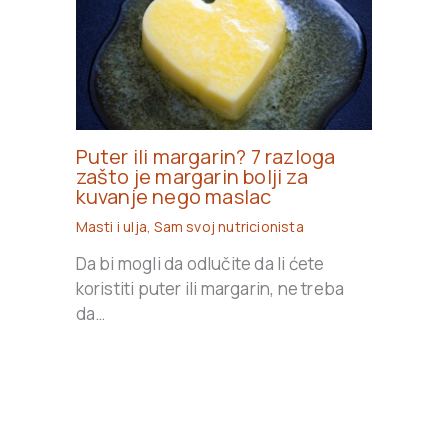
Puter ili margarin? 7 razloga
zašto je margarin bolji za
kuvanje nego maslac
Masti i ulja
,
Sam svoj nutricionista
Da bi mogli da odlučite da li ćete
koristiti puter ili margarin, ne treba
da…