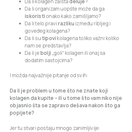
Da li kolagen zaista
deluje
?
Da li organizam uopšte može da ga
iskoristi
onako kako zamišljamo?
Da li telo pravi
razliku
između ribljeg i
goveđeg kolagena?
Da li su
tipovi
kolagena toliko važni koliko
nam se predstavlja?
Da li je
bolji
„goli“ kolagen ili onaj sa
dodatim sastojcima?
I možda najvažnije pitanje od svih:
Da li je problem u tome što ne znate koji
kolagen da kupite – ili u tome što vam niko nije
objasnio šta se zapravo dešava nakon što ga
popijete?
Jer tu stvari postaju mnogo zanimljivije: