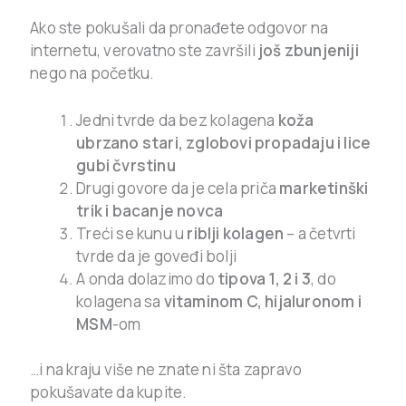
Ako ste pokušali da pronađete odgovor na
internetu, verovatno ste završili
još zbunjeniji
nego na početku.
Jedni tvrde da bez kolagena
koža
ubrzano stari, zglobovi propadaju i lice
gubi čvrstinu
Drugi govore da je cela priča
marketinški
trik i bacanje novca
Treći se kunu u
riblji kolagen
– a četvrti
tvrde da je goveđi bolji
A onda dolazimo do
tipova 1, 2 i 3
, do
kolagena sa
vitaminom C, hijaluronom i
MSM
-om
…i na kraju više ne znate ni šta zapravo
pokušavate da kupite.