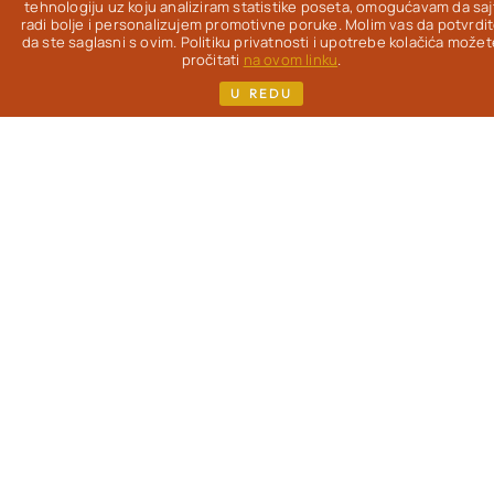
Od 2012. na ovom
tehnologiju uz koju analiziram statistike poseta, omogućavam da saj
radi bolje i personalizujem promotivne poruke. Molim vas da potvrdi
blogu
istražujem
da ste saglasni s ovim. Politiku privatnosti i upotrebe kolačića možet
kako da uz pravu
pročitati
na ovom linku
.
hranu život bude
U REDU
lakši, lepši & ukusniji
- uz redovne
gastronomske
užitke.
Pisac
sam
više knjiga i kuvara,
koje možeš pronaći
na mom sajtu. Ako si,
kao i ja, žena koja je
prešla 40. godinu i
zanimaju te
saveti o
ishrani
, sporijem
starenju i nezi
(iznutra i spolja) -
dobro mi došla!