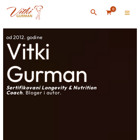
Skip
Instagram
Facebook
Search
to
content
od 2012. godine
Vitki
Gurman
Sertifikovani Longevity & Nutrition
Coach
. Bloger i autor.