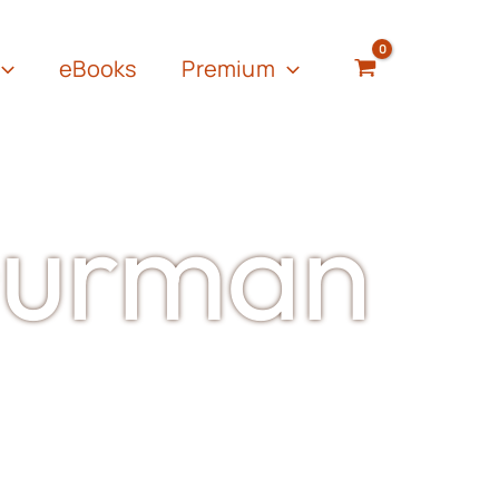
eBooks
Premium
Gurman
utriton Coach
. Nagrađena
utor na teme: zdrava ishrana,
zvoda, gastronomija,
veno osvešćenog hedonizma”.