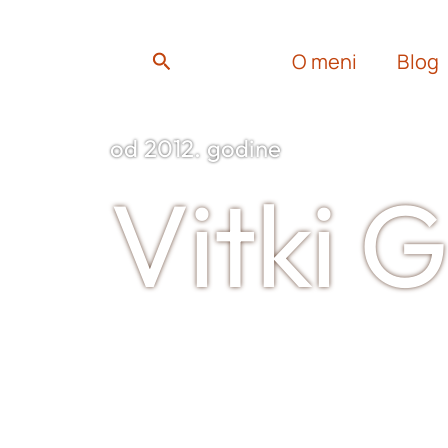
m
ook
Search
O meni
Blog
od 2012. godine
Vitki 
Sertifikovani Longevity & N
blogerka aktivna od 2012. i a
marketing prehrambenih proi
promoter koncepta “zdravst