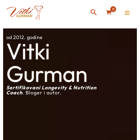
Skip
Instagram
Facebook
Search
to
content
od 2012. godine
Vitki
Gurman
Sertifikovani Longevity & Nutrition
Coach
. Bloger i autor.