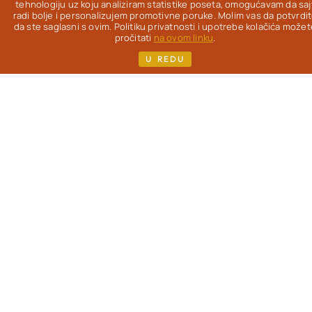
Od 2012. na ovom
tehnologiju uz koju analiziram statistike poseta, omogućavam da saj
radi bolje i personalizujem promotivne poruke. Molim vas da potvrdi
blogu
istražujem
da ste saglasni s ovim. Politiku privatnosti i upotrebe kolačića možet
kako da uz pravu
pročitati
na ovom linku
.
hranu život bude
U REDU
lakši, lepši & ukusniji
- uz redovne
gastronomske
užitke.
Pisac
sam
više knjiga i kuvara,
koje možeš pronaći
na mom sajtu. Ako si,
kao i ja, žena koja je
prešla 40. godinu i
zanimaju te
saveti o
ishrani
, sporijem
starenju i nezi
(iznutra i spolja) -
dobro mi došla!