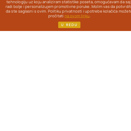
Od 2012. na ovom
tehnologiju uz koju analiziram statistike poseta, omogućavam da saj
radi bolje i personalizujem promotivne poruke. Molim vas da potvrdi
blogu
istražujem
da ste saglasni s ovim. Politiku privatnosti i upotrebe kolačića možet
kako da uz pravu
pročitati
na ovom linku
.
hranu život bude
U REDU
lakši, lepši & ukusniji
- uz redovne
gastronomske
užitke.
Pisac
sam
više knjiga i kuvara,
koje možeš pronaći
na mom sajtu. Ako si,
kao i ja, žena koja je
prešla 40. godinu i
zanimaju te
saveti o
ishrani
, sporijem
starenju i nezi
(iznutra i spolja) -
dobro mi došla!