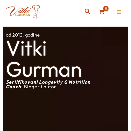
Skip
Instagram
Facebook
Search
to
content
od 2012. godine
Vitki
Gurman
Sertifikovani Longevity & Nutrition
Coach
. Bloger i autor.