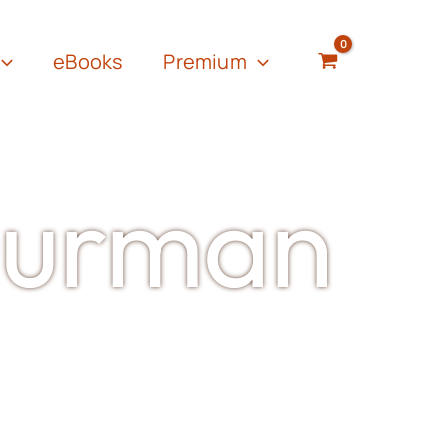
eBooks
Premium
Gurman
utriton Coach
. Nagrađena
utor na teme: zdrava ishrana,
zvoda, gastronomija,
veno osvešćenog hedonizma”.