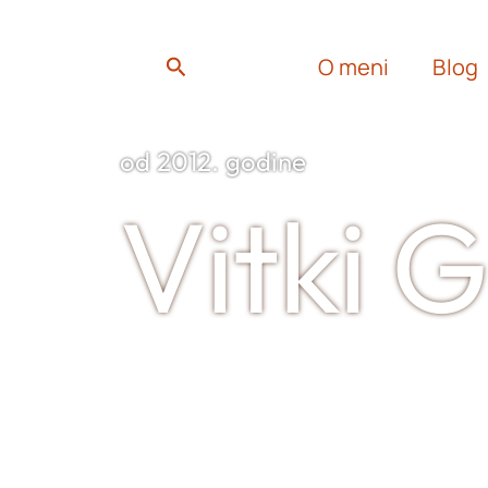
m
ook
Search
O meni
Blog
od 2012. godine
Vitki 
Sertifikovani Longevity & N
blogerka aktivna od 2012. i a
marketing prehrambenih proi
promoter koncepta “zdravst