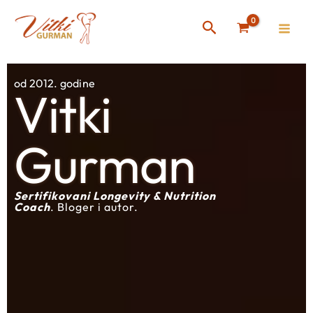
Skip
Instagram
Facebook
Search
to
content
od 2012. godine
Vitki
Gurman
Sertifikovani Longevity & Nutrition
Coach
. Bloger i autor.