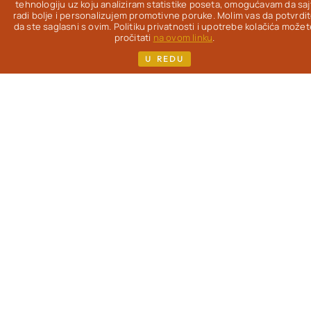
Od 2012. na ovom
tehnologiju uz koju analiziram statistike poseta, omogućavam da saj
radi bolje i personalizujem promotivne poruke. Molim vas da potvrdi
blogu
istražujem
da ste saglasni s ovim. Politiku privatnosti i upotrebe kolačića možet
kako da uz pravu
pročitati
na ovom linku
.
hranu život bude
U REDU
lakši, lepši & ukusniji
- uz redovne
gastronomske
užitke.
Pisac
sam
više knjiga i kuvara,
koje možeš pronaći
na mom sajtu. Ako si,
kao i ja, žena koja je
prešla 40. godinu i
zanimaju te
saveti o
ishrani
, sporijem
starenju i nezi
(iznutra i spolja) -
dobro mi došla!