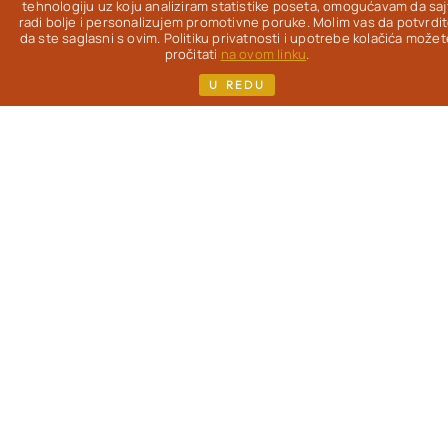
Od 2012. na ovom
tehnologiju uz koju analiziram statistike poseta, omogućavam da saj
radi bolje i personalizujem promotivne poruke. Molim vas da potvrdi
blogu
istražujem
da ste saglasni s ovim. Politiku privatnosti i upotrebe kolačića možet
kako da uz pravu
pročitati
na ovom linku
.
hranu život bude
U REDU
lakši, lepši & ukusniji
- uz redovne
gastronomske
užitke.
Pisac
sam
više knjiga i kuvara,
koje možeš pronaći
na mom sajtu. Ako si,
kao i ja, žena koja je
prešla 40. godinu i
zanimaju te
saveti o
ishrani
, sporijem
starenju i nezi
(iznutra i spolja) -
dobro mi došla!