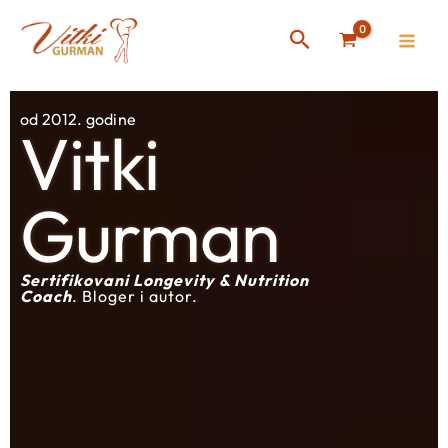
Skip
Instagram
Facebook
Search
to
content
od 2012. godine
Vitki
Gurman
Sertifikovani Longevity & Nutrition
Coach
. Bloger i autor.