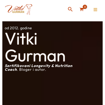
Skip
Instagram
Facebook
Search
to
content
od 2012. godine
Vitki
Gurman
Sertifikovani Longevity & Nutrition
Coach
. Bloger i autor.