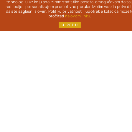
Od 2012. na ovom
tehnologiju uz koju analiziram statistike poseta, omogućavam da saj
radi bolje i personalizujem promotivne poruke. Molim vas da potvrdi
blogu
istražujem
da ste saglasni s ovim. Politiku privatnosti i upotrebe kolačića možet
kako da uz pravu
pročitati
na ovom linku
.
hranu život bude
U REDU
lakši, lepši & ukusniji
- uz redovne
gastronomske
užitke.
Pisac
sam
više knjiga i kuvara,
koje možeš pronaći
na mom sajtu. Ako si,
kao i ja, žena koja je
prešla 40. godinu i
zanimaju te
saveti o
ishrani
, sporijem
starenju i nezi
(iznutra i spolja) -
dobro mi došla!