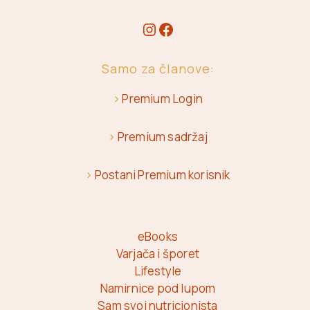
Samo za članove:
>
Premium Login
>
Premium sadržaj
>
Postani Premium korisnik
eBooks
Varjača i šporet
Lifestyle
Namirnice pod lupom
Sam svoj nutricionista