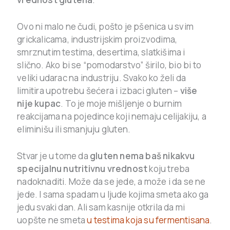
Ovo ni malo ne čudi, pošto je pšenica u svim
grickalicama, industrijskim proizvodima,
smrznutim testima, desertima, slatkišima i
slično. Ako bi se “pomodarstvo” širilo, bio bi to
veliki udarac na industriju. Svako ko želi da
limitira upotrebu šećera i izbaci gluten –
više
nije kupac
. To je moje mišljenje o burnim
reakcijama na pojedince koji nemaju celijakiju, a
eliminišu ili smanjuju gluten.
Stvar je u tome da
gluten nema baš nikakvu
specijalnu nutritivnu vrednost
koju treba
nadoknaditi. Može da se jede, a može i da se ne
jede. I sama spadam u ljude kojima smeta ako ga
jedu svaki dan. Ali sam kasnije otkrila da mi
uopšte ne smeta
u testima koja su fermentisana
.