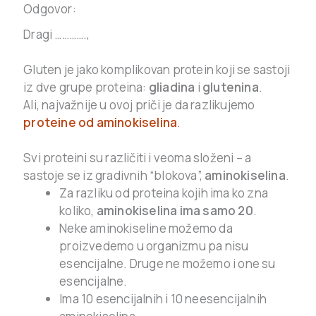
Odgovor:
Dragi ………….,
.
Gluten je jako komplikovan protein koji se sastoji
iz dve grupe proteina:
gliadina
i
glutenina
.
Ali, najvažnije u ovoj priči je da razlikujemo
proteine od aminokiselina
.
.
Svi proteini su različiti i veoma složeni – a
sastoje se iz gradivnih “blokova”,
aminokiselina
.
Za razliku od proteina kojih ima ko zna
koliko,
aminokiselina ima samo 20
.
Neke aminokiseline možemo da
proizvedemo u organizmu pa nisu
esencijalne. Druge ne možemo i one su
esencijalne.
Ima 10 esencijalnih i 10 neesencijalnih