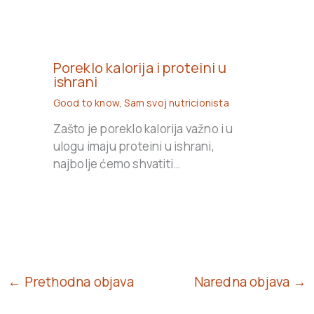
Poreklo kalorija i proteini u
ishrani
Good to know
,
Sam svoj nutricionista
Zašto je poreklo kalorija važno i u
ulogu imaju proteini u ishrani,
najbolje ćemo shvatiti…
← Prethodna objava
Naredna objava →