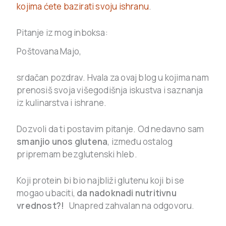
kojima ćete bazirati svoju ishranu
.
Pitanje iz mog inboksa:
Poštovana Majo,
srdačan pozdrav. Hvala za ovaj blog u kojima nam
prenosiš svoja višegodišnja iskustva i saznanja
iz kulinarstva i ishrane.
Dozvoli da ti postavim pitanje. Od nedavno sam
smanjio unos glutena
, između ostalog
pripremam bezglutenski hleb.
Koji protein bi bio najbliži glutenu koji bi se
mogao ubaciti,
da nadoknadi nutritivnu
vrednost?!
Unapred zahvalan na odgovoru.