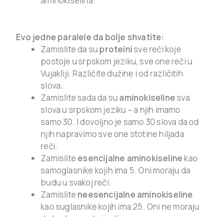
aminokiselina.
.
Evo jedne paralele da bolje shvatite:
Zamislite da su
proteini
sve reči koje
postoje u srpskom jeziku, sve one reči u
Vujakliji. Različite dužine i od različitih
slova.
Zamislite sada da su
aminokiseline
sva
slova u srpskom jeziku – a njih imamo
samo 30. I dovoljno je samo 30 slova da od
njih napravimo sve one stotine hiljada
reči.
Zamislite
esencijalne aminokiseline
kao
samoglasnike kojih ima 5. Oni moraju da
budu u svakoj reči.
Zamislite
neesencijalne aminokiseline
kao suglasnike kojih ima 25. Oni ne moraju