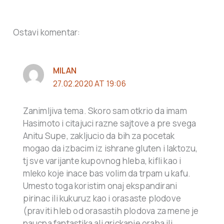
Ostavi komentar:
MILAN
27.02.2020 AT 19:06
Zanimljiva tema. Skoro sam otkrio da imam
Hasimoto i citajuci razne sajtove a pre svega
Anitu Supe, zakljucio da bih za pocetak
mogao da izbacim iz ishrane gluten i laktozu,
tj sve varijante kupovnog hleba, kifli kao i
mleko koje inace bas volim da trpam u kafu.
Umesto toga koristim onaj ekspandirani
pirinac ili kukuruz kao i orasaste plodove
(praviti hleb od orasastih plodova za mene je
naucna fantastika ali grickanje oraha ili