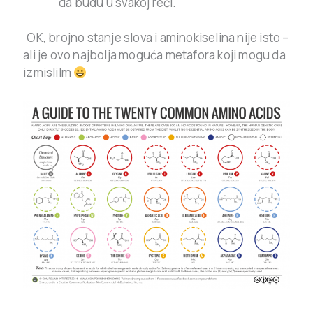
da budu u svakoj reči.
.
OK, brojno stanje slova i aminokiselina nije isto –
ali je ovo najbolja moguća metafora koji mogu da
izmislilm