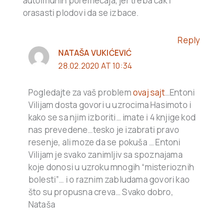
autoimunih poremecaja, jer treba cak i
orasasti plodovi da se izbace.
Reply
NATAŠA VUKIĆEVIĆ
28.02.2020 AT 10:34
Pogledajte za vaš problem
ovaj sajt
…Entoni
Vilijam dosta govori u uzrocima Hasimoto i
kako se sa njim izboriti… imate i 4 knjige kod
nas prevedene…tesko je izabrati pravo
resenje, ali moze da se pokuša … Entoni
Vilijam je svako zanimljiv sa spoznajama
koje donosi u uzroku mnogih “misterioznih
bolesti”… i o raznim zabludama govori kao
što su propusna creva… Svako dobro,
Nataša