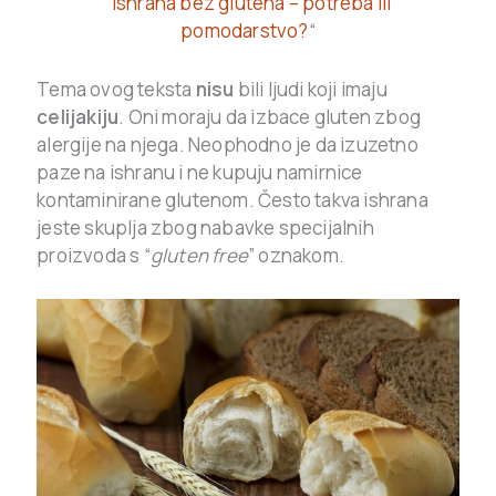
“
Ishrana bez glutena – potreba ili
pomodarstvo?
“
Tema ovog teksta
nisu
bili ljudi koji imaju
celijakiju
. Oni moraju da izbace gluten zbog
alergije na njega. Neophodno je da izuzetno
paze na ishranu i ne kupuju namirnice
kontaminirane glutenom. Često takva ishrana
jeste skuplja zbog nabavke specijalnih
proizvoda s “
gluten free
” oznakom.