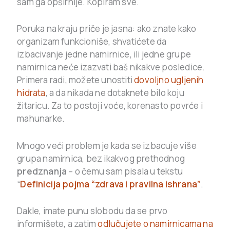
sam ga opširnije. Kopiram sve.
Poruka na kraju priče je jasna: ako znate kako
organizam funkcioniše, shvatićete da
izbacivanje jedne namirnice, ili jedne grupe
namirnica neće izazvati baš nikakve posledice.
Primera radi, možete unostiti
dovoljno ugljenih
hidrata
, a da nikada ne dotaknete bilo koju
žitaricu. Za to postoji voće, korenasto povrće i
mahunarke.
Mnogo veći problem je kada se izbacuje više
grupa namirnica, bez ikakvog prethodnog
predznanja
– o čemu sam pisala u tekstu
“
Definicija pojma “zdrava i pravilna ishrana”
.
Dakle, imate punu slobodu da se prvo
informišete, a zatim
odlučujete o namirnicama na