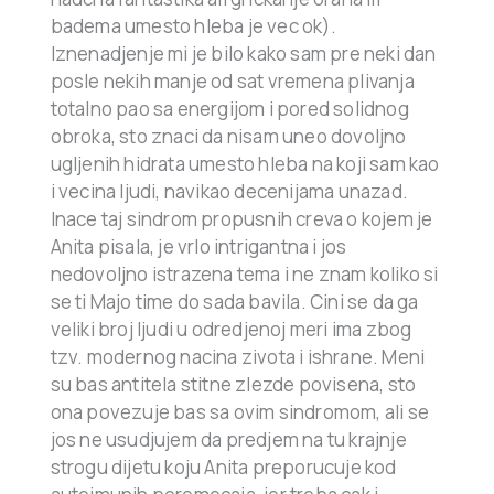
badema umesto hleba je vec ok).
Iznenadjenje mi je bilo kako sam pre neki dan
posle nekih manje od sat vremena plivanja
totalno pao sa energijom i pored solidnog
obroka, sto znaci da nisam uneo dovoljno
ugljenih hidrata umesto hleba na koji sam kao
i vecina ljudi, navikao decenijama unazad.
Inace taj sindrom propusnih creva o kojem je
Anita pisala, je vrlo intrigantna i jos
nedovoljno istrazena tema i ne znam koliko si
se ti Majo time do sada bavila. Cini se da ga
veliki broj ljudi u odredjenoj meri ima zbog
tzv. modernog nacina zivota i ishrane. Meni
su bas antitela stitne zlezde povisena, sto
ona povezuje bas sa ovim sindromom, ali se
jos ne usudjujem da predjem na tu krajnje
strogu dijetu koju Anita preporucuje kod