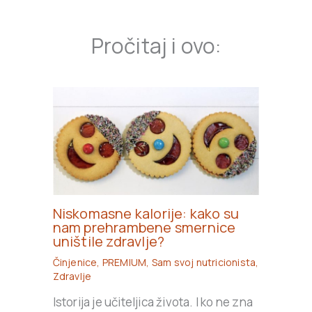
Pročitaj i ovo:
Niskomasne kalorije: kako su
nam prehrambene smernice
uništile zdravlje?
Činjenice
,
PREMIUM
,
Sam svoj nutricionista
,
Zdravlje
Istorija je učiteljica života. I ko ne zna