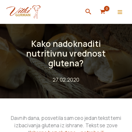
Skip
Search
to
content
Kako nadoknaditi
nutritivnu vrednost
glutena?
27.02.2020
Davnih dana, posvetila sam ceo jedan tekst temi
izbacivanja glutena iz ishrane. Tekst se zove