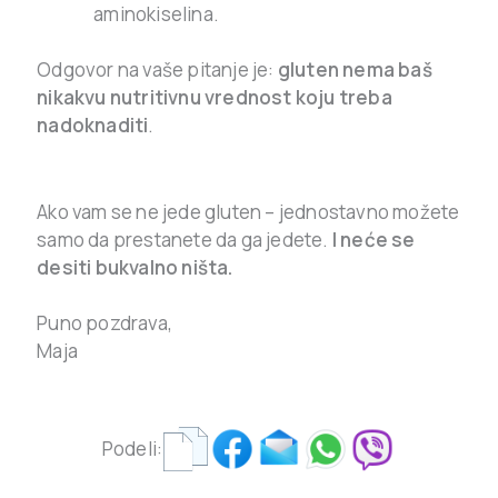
aminokiselina.
Odgovor na vaše pitanje je:
gluten nema baš
nikakvu nutritivnu vrednost koju treba
nadoknaditi
.
.
Ako vam se ne jede gluten – jednostavno možete
samo da prestanete da ga jedete.
I neće se
desiti bukvalno ništa.
.
Puno pozdrava,
Maja
.
Podeli: