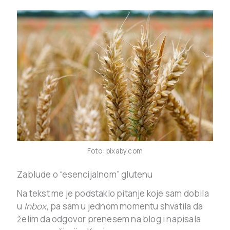
Foto: pixaby.com
Zablude o “esencijalnom” glutenu
Na tekst me je podstaklo pitanje koje sam dobila
u
Inbox
, pa sam u jednom momentu shvatila da
želim da odgovor prenesem na blog i napisala