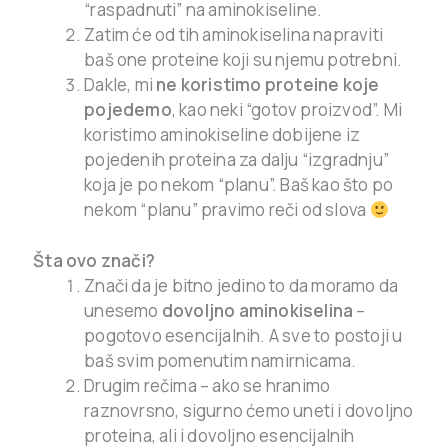
“raspadnuti” na aminokiseline.
Zatim će od tih aminokiselina napraviti
baš one proteine koji su njemu potrebni.
Dakle, mi
ne koristimo proteine koje
pojedemo
, kao neki “gotov proizvod”. Mi
koristimo aminokiseline dobijene iz
pojedenih proteina za dalju “izgradnju”
koja je po nekom “planu”. Baš kao što po
nekom “planu” pravimo reči od slova
Šta ovo znači?
Znači da je bitno jedino to da moramo da
unesemo
dovoljno aminokiselina
–
pogotovo esencijalnih. A sve to postoji u
baš svim pomenutim namirnicama.
Drugim rečima – ako se hranimo
raznovrsno, sigurno ćemo uneti i dovoljno
proteina, ali i dovoljno esencijalnih