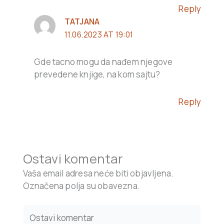
Reply
TATJANA
11.06.2023 AT 19:01
Gde tacno mogu da nađem njegove
prevedene knjige, na kom sajtu?
Reply
Ostavi komentar
Vaša email adresa neće biti objavljena.
Označena polja su obavezna.
Type
here..