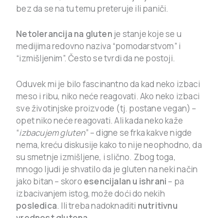
bez da se na tu temu preteruje ili paniči.
Netolerancija na gluten
je stanje koje se u
medijima redovno naziva “pomodarstvom” i
“izmišljenim”. Često se tvrdi da ne postoji.
Oduvek mi je bilo fascinantno da kad neko izbaci
meso i ribu, niko neće reagovati. Ako neko izbaci
sve životinjske proizvode (tj. postane vegan) –
opet niko neće reagovati. Ali kada neko kaže
“
izbacujem gluten
” – digne se frka kakve nigde
nema, kreću diskusije kako to nije neophodno, da
su smetnje izmišljene, i slično. Zbog toga,
mnogo ljudi je shvatilo da je gluten na neki način
jako bitan – skoro
esencijalan
u ishrani
– pa
izbacivanjem istog, može doći do nekih
posledica
. Ili treba nadoknaditi
nutritivnu
vrednost glutena
.