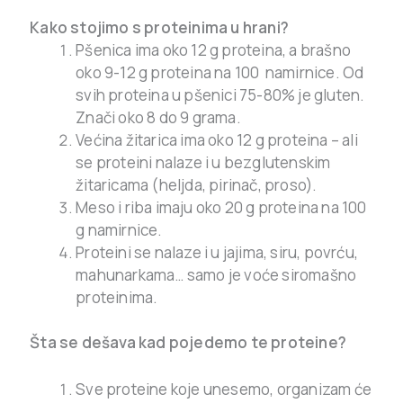
.
Kako stojimo s proteinima u hrani?
Pšenica ima oko 12 g proteina, a brašno
oko 9-12 g proteina na 100 namirnice. Od
svih proteina u pšenici 75-80% je gluten.
Znači oko 8 do 9 grama.
Većina žitarica ima oko 12 g proteina – ali
se proteini nalaze i u bezglutenskim
žitaricama (heljda, pirinač, proso).
Meso i riba imaju oko 20 g proteina na 100
g namirnice.
Proteini se nalaze i u jajima, siru, povrću,
mahunarkama… samo je voće siromašno
proteinima.
Šta se dešava kad pojedemo te proteine?
Sve proteine koje unesemo, organizam će