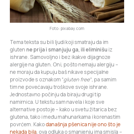
Foto: pixabay.com
Tema teksta su bili ljudi koji smatraju da im
gluten
ne prija i smanjuju ga, ili eliminišu
iz
ishrane. Samovoljno i bez ikakve dijagnoze
alergije na gluten. Oni, pošto nemaju alergiju –
ne moraju da kupuju baš nikave specijalne
proizvode s oznakom “
gluten free
“, pa samim
tim ne povećavaju troškove svoje ishrane.
Jednostavno počinju da biraju drugi tip
namirnica. U tekstu sam navela i koje sve
alternative postoje – kako u svetu žitarica bez
glutena, tako i među mahunarkama i korenastim
povrćem. Kako
današnja pšenica nije ono što je
nekada bila
, ova odluka o smanjenju ima smisla –