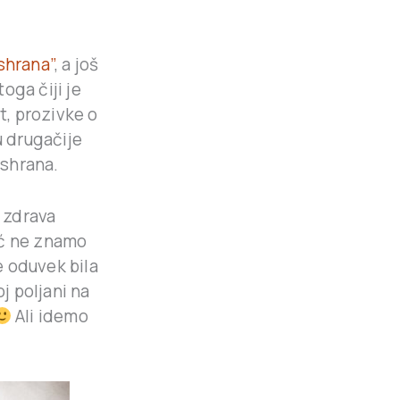
ishrana”
, a još
ga čiji je
, prozivke o
u drugačije
ishrana.
e zdrava
već ne znamo
e oduvek bila
j poljani na
Ali idemo