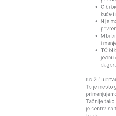
O
bi b
kuće i
N
je mo
povrem
M
bi bi
i manj
TĆ
bi 
jednu 
dugoro
Kružići ucrt
To je mesto g
primenjujemo,
Tačnije tako 
je centralna
truda.