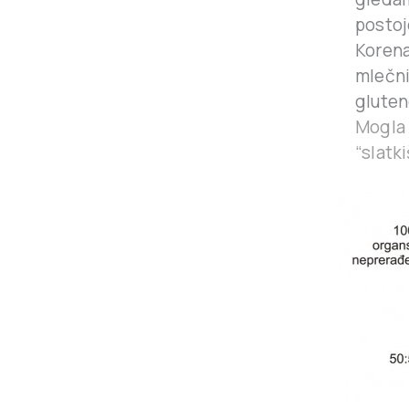
postoj
Korena
mlečni
gluten
Mogla 
“slatk