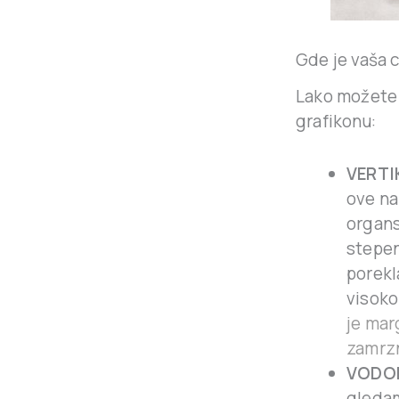
Gde je vaša 
Lako možete 
grafikonu:
VERT
ove na
organ
stepen
porekl
visoko
je mar
zamrzn
VODO
gledam