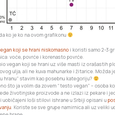
da ko je ko na ovom grafikonu
vegan koji se hrani niskomasno
i koristi samo 2-3 g
ica: voće, povrće i korenasto povrće.
bio vegan koji se hrani uz više masti iz orašastih pl
ovog ulja, ali ne kuva mahunarke i žitarice. Možda j
u hranu” stavim kao posebnu kategoriju?
ono što ja volim da zovem “testo vegan” – osoba koj
jede životinjske proizvode a ne izlazi iz pekare i je
li uobičajeni loši stilovi ishrane u Srbiji opisani u
po
ivanju
. Koriste se sve grupe namirnica ali uz veliki 
ene hrane.