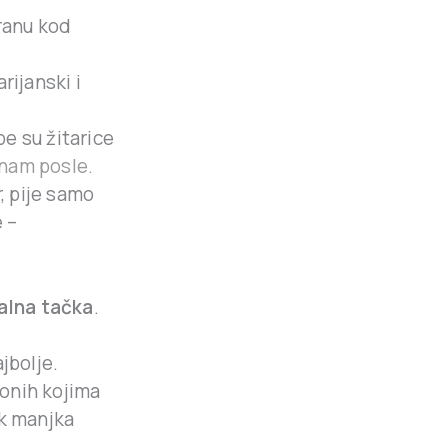
hranu kod
rijanski i
be su žitarice
 nam posle.
r, pije samo
 –
alna tačka
.
jbolje.
 onih kojima
ak manjka