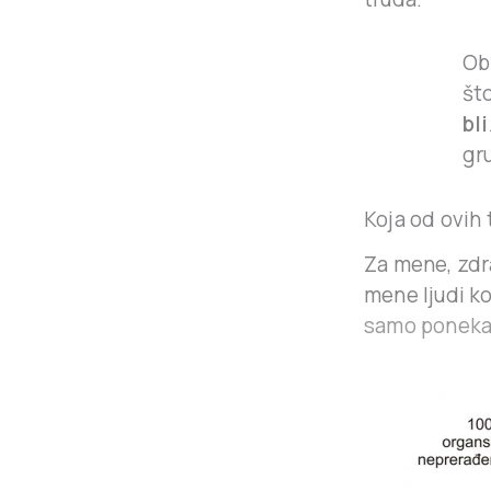
Ob
št
bl
gr
Koja od ovih 
Za mene, zdra
mene ljudi k
samo ponek