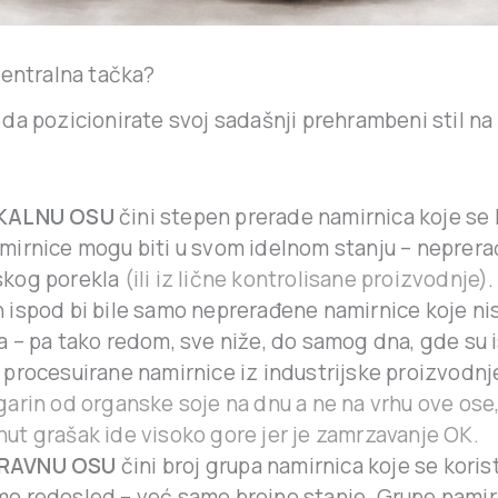
centralna tačka?
da pozicionirate svoj sadašnji prehrambeni stil n
IKALNU OSU
čini stepen prerade namirnica koje se 
mirnice mogu biti u svom idelnom stanju – neprera
skog porekla
(ili iz lične kontrolisane proizvodnje)
 ispod bi bile samo neprerađene namirnice koje n
a – pa tako redom, sve niže, do samog dna, gde su i
 procesuirane namirnice iz industrijske proizvodnj
garin od organske soje na dnu a ne na vrhu ove ose,
ut grašak ide visoko gore jer je zamrzavanje OK.
RAVNU OSU
čini broj grupa namirnica koje se koris
o redosled – već samo brojno stanje. Grupe namir