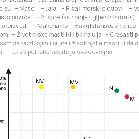
e su: – Meso – Jaja – Riba i morski plodovi – 
sto povrće – Povrće (sa manje ugljenih hidrata) 
 proizvodi – Mahunarke – Bezglutenske žitarice –
om – Životinjske masti i/ili biljna ulja – Orašasti p
sam da razdvojim i biljne i životinjske masti ili da
iši” – ali za potrebe teksta je ovo dovoljno.