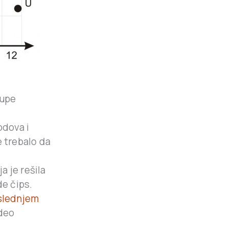
rupe
odova i
e trebalo da
a je rešila
de čips.
slednjem
udeo