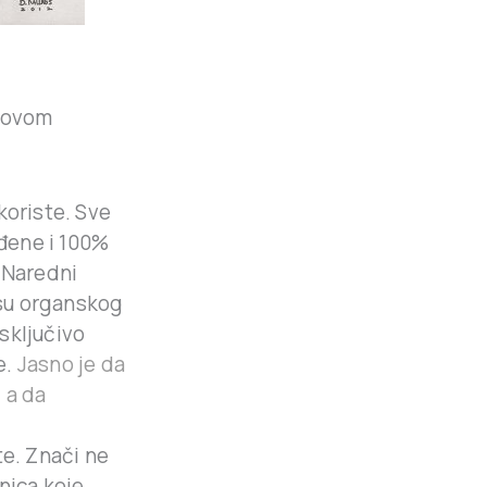
a ovom
koriste. Sve
đene i 100%
. Naredni
isu organskog
sključivo
e.
Jasno je da
 a da
te. Znači ne
nica koje