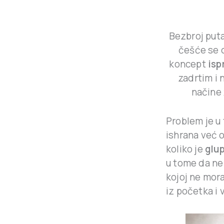
Bezbroj puta
češće se 
koncept
isp
zadrtim i 
načine 
Problem je u 
ishrana već o
koliko je
glu
u tome da ne 
kojoj ne mor
iz početka i