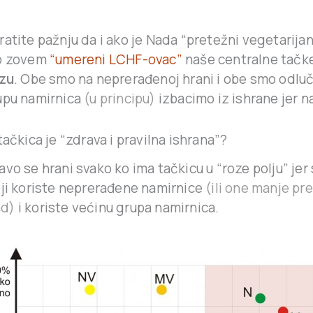
ratite pažnju da i ako je Nada “pretežni vegetarijan
o zovem
“umereni LCHF-ovac”
naše centralne tačk
izu
. Obe smo na neprerađenoj hrani i obe smo odluč
upu namirnica
(u principu)
izbacimo iz ishrane jer na
tačkica je “zdrava i pravilna ishrana”?
vo se hrani svako ko ima tačkicu u “roze polju” jer 
oji koriste neprerađene namirnice
(ili one manje p
ad)
i koriste većinu grupa namirnica.