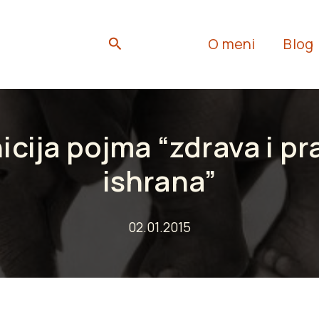
Search
O meni
Blog
icija pojma “zdrava i pr
ishrana”
02.01.2015