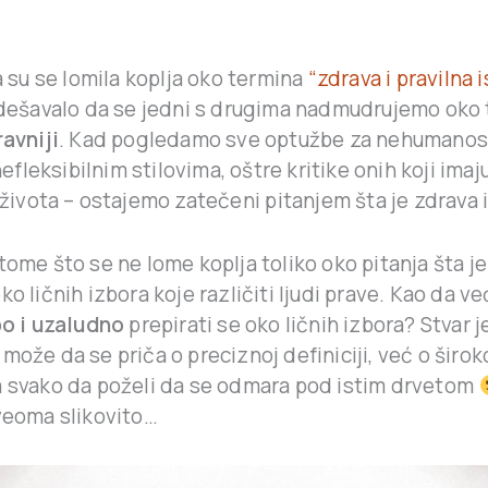
 su se lomila koplja oko termina
“zdrava i pravilna 
dešavalo da se jedni s drugima nadmudrujemo oko to
ravniji
. Kad pogledamo sve optužbe za nehumanost
nefleksibilnim stilovima, oštre kritike onih koji imaj
života – ostajemo zatečeni pitanjem šta je zdrava 
tome što se ne lome koplja toliko oko pitanja šta j
ko ličnih izbora koje različiti ljudi prave. Kao da 
po i uzaludno
prepirati se oko ličnih izbora? Stvar j
može da se priča o preciznoj definiciji, već o široko
a svako da poželi da se odmara pod istim drvetom
 veoma slikovito…