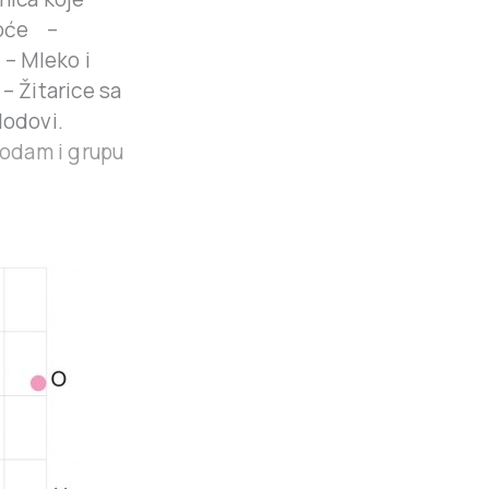
Voće –
– Mleko i
 Žitarice sa
lodovi.
 dodam i grupu