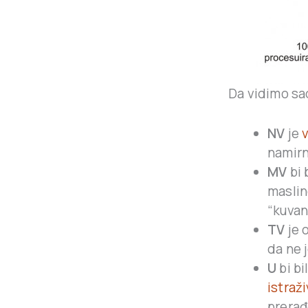
Da vidimo sa
NV
je
namirn
MV
bi 
maslin
“kuvan
TV
je 
da ne 
U
bi bi
istraž
prerađ