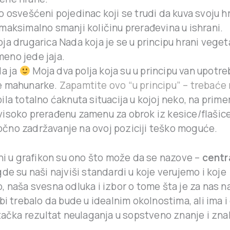
io osvešćeni pojedinac koji se trudi da kuva svoju 
 maksimalno smanji količinu prerađevina u ishrani.
ja drugarica Nada koja je se u principu hrani vegeta
eno jede jaja.
la ja
Moja dva polja koja su u principu van upotre
e mahunarke.
Zapamtite ovo “u principu” – trebaće
bila totalno ćaknuta situacija u kojoj neko, na prime
visoko prerađenu zamenu za obrok iz kesice/flašice
čno zadržavanje na ovoj poziciji teško moguće.
ani u grafikon su ono što može da se nazove –
centr
de su naši najviši standardi u koje verujemo i koje
 naša svesna odluka i izbor o tome šta je za nas na
bi trebalo da bude u idealnim okolnostima, ali ima i
 tačka rezultat neulaganja u sopstveno znanje i zn