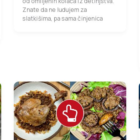
od omiljenih kolača iz detinjstva.
Znate da ne ludujem za
slatkišima, pa sama činjenica