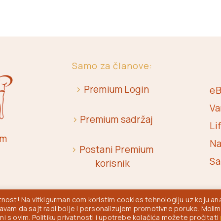
Samo za članove:
>
Premium Login
eB
Va
>
Premium sadržaj
Li
om
Na
>
Postani Premium
Sa
korisnik
nost! Na vitkigurman.com koristim cookies tehnologiju uz koju ana
am da sajt radi bolje i personalizujem promotivne poruke. Molim
ni s ovim. Politiku privatnosti i upotrebe kolačića možete pročitati