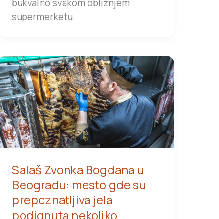
bukvalno svakom obližnjem
supermerketu.
Salaš Zvonka Bogdana u
Beogradu: mesto gde su
prepoznatljiva jela
podignuta nekoliko