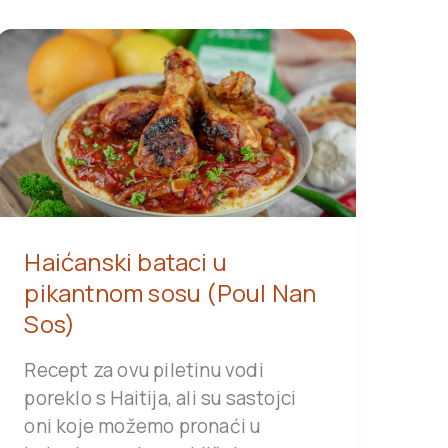
Haićanski bataci u
pikantnom sosu (Poul Nan
Sos)
Recept za ovu piletinu vodi
poreklo s Haitija, ali su sastojci
oni koje možemo pronaći u