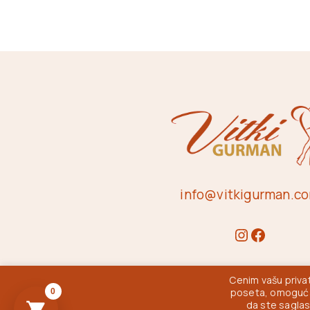
info@vitkigurman.c
Cenim vašu privat
poseta, omogućav
0
da ste saglas