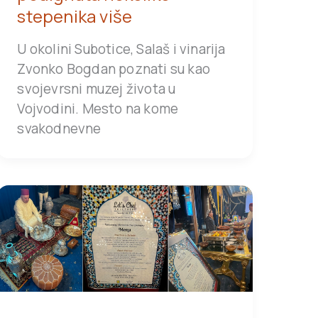
stepenika više
U okolini Subotice, Salaš i vinarija
Zvonko Bogdan poznati su kao
svojevrsni muzej života u
Vojvodini. Mesto na kome
svakodnevne