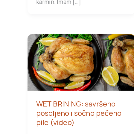
karmin. Imam […]
WET BRINING: savršeno
posoljeno i sočno pečeno
pile (video)