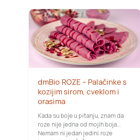
dmBio ROZE – Palačinke s
kozijim sirom, cveklom i
orasima
Kada su boje u pitanju, znam da
roze nije jedna od mojih boja…
Nemam ni jedan jedini roze