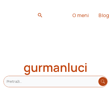
Search
O meni
Blog
gurmanluci