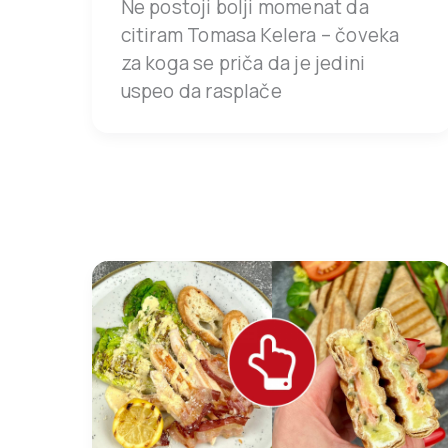
Ne postoji bolji momenat da
citiram Tomasa Kelera – čoveka
za koga se priča da je jedini
uspeo da rasplače