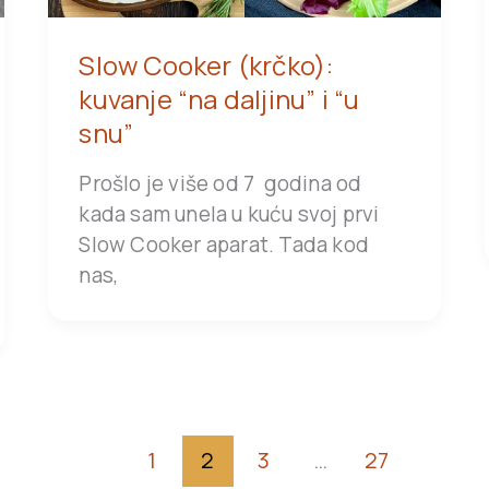
Slow Cooker (krčko):
kuvanje “na daljinu” i “u
snu”
Prošlo je više od 7 godina od
kada sam unela u kuću svoj prvi
Slow Cooker aparat. Tada kod
nas,
1
2
3
…
27