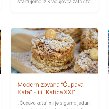
startujemo iz Kragujevca zato što
Modernizovana “Čupava
Kata” – ili “Katica XXI”
„Čupava kata“ mi je sigurno jedan