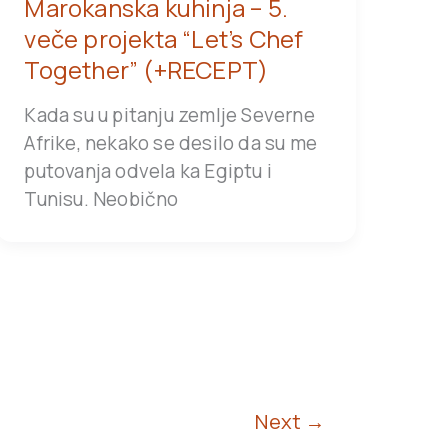
Marokanska kuhinja – 5.
veče projekta “Let’s Chef
Together” (+RECEPT)
Kada su u pitanju zemlje Severne
Afrike, nekako se desilo da su me
putovanja odvela ka Egiptu i
Tunisu. Neobično
Next
→