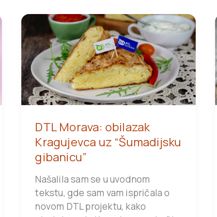
DTL Morava: obilazak
Kragujevca uz “Šumadijsku
gibanicu”
Našalila sam se u uvodnom
tekstu, gde sam vam ispričala o
novom DTL projektu, kako