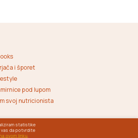
ooks
rjača i šporet
festyle
mirnice pod lupom
m svoj nutricionista
liziram statistike
 vas da potvrdite
na ovom linku
.