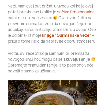
Neću vam ovaj put pričati u uvodu koliko je ovaj
potaž preukusan i koliko je
sočivo fenomenalna
namirnica, to već znamo
Ovaj uvod želim da
posvetim onima koji žele da novogodišnju noć
dočekaju u romantičnijoj atmosferi, u dvoje. Ovo
je odlomak iz moje
knjige “Gurmanske veze”
–
priča o tome kako da napravite dobru atmosferu.
Vidite, svi recepti koje sam vam pripremila za
novogodišnju noć mogu da se
skuvaju ranije
Spremajte hranu dan ranije, a to posebno veče
odvojite samo za uživanje…