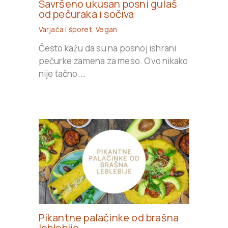
Savršeno ukusan posni gulaš
od pečuraka i sočiva
Varjača i šporet
,
Vegan
Često kažu da su na posnoj ishrani
pečurke zamena za meso. Ovo nikako
nije tačno.…
Pikantne palačinke od brašna
leblebije