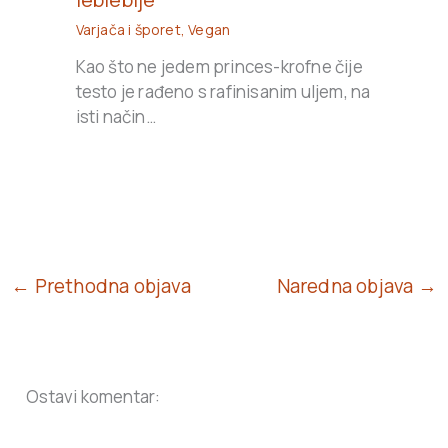
Varjača i šporet
,
Vegan
Kao što ne jedem princes-krofne čije
testo je rađeno s rafinisanim uljem, na
isti način…
← Prethodna objava
Naredna objava →
Ostavi komentar: