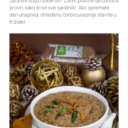
začinite solju i biberom. Zatim pustite da čorbica
provri, kako bi se sve sjedinilo. Ako spremate
dan unapred, ohlađenu čorbicu kasnije stavite u
frižider.