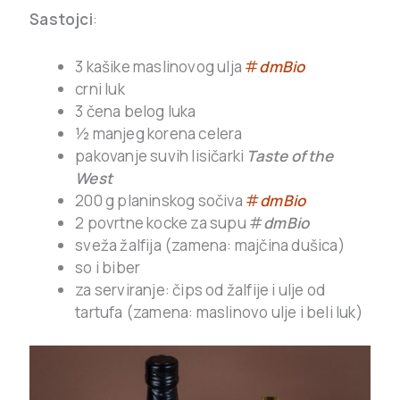
Sastojci
:
3 kašike maslinovog ulja
#
dmBio
crni luk
3 čena belog luka
½ manjeg korena celera
pakovanje suvih lisičarki
Taste of the
West
200 g planinskog sočiva
#
dmBio
2 povrtne kocke za supu #
dmBio
sveža žalfija (zamena: majčina dušica)
so i biber
za serviranje: čips od žalfije i ulje od
tartufa (zamena: maslinovo ulje i beli luk)