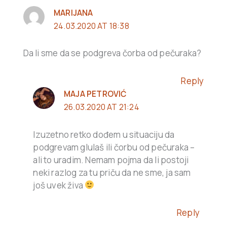
MARIJANA
24.03.2020 AT 18:38
Da li sme da se podgreva čorba od pečuraka?
Reply
MAJA PETROVIĆ
26.03.2020 AT 21:24
Izuzetno retko dođem u situaciju da
podgrevam glulaš ili čorbu od pečuraka –
ali to uradim. Nemam pojma da li postoji
neki razlog za tu priču da ne sme, ja sam
još uvek živa
Reply