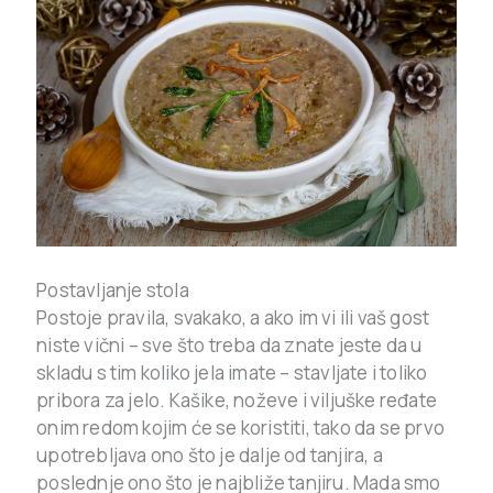
Postavljanje stola
Postoje pravila, svakako, a ako im vi ili vaš gost
niste vični – sve što treba da znate jeste da u
skladu s tim koliko jela imate – stavljate i toliko
pribora za jelo. Kašike, noževe i viljuške ređate
onim redom kojim će se koristiti, tako da se prvo
upotrebljava ono što je dalje od tanjira, a
poslednje ono što je najbliže tanjiru. Mada smo