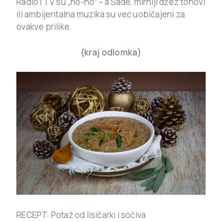
Radio i TV su „no-no“ – a Šade, mirniji džez tonovi
ili ambijentalna muzika su već uobičajeni za
ovakve prilike.
(kraj odlomka)
RECEPT: Potaž od lisičarki i sočiva