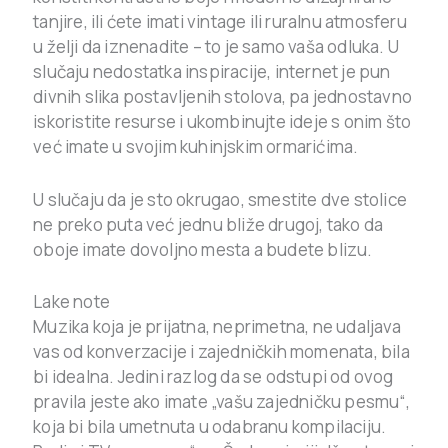
tanjire, ili ćete imati vintage ili ruralnu atmosferu
u želji da iznenadite – to je samo vaša odluka. U
slučaju nedostatka inspiracije, internet je pun
divnih slika postavljenih stolova, pa jednostavno
iskoristite resurse i ukombinujte ideje s onim što
već imate u svojim kuhinjskim ormarićima.
U slučaju da je sto okrugao, smestite dve stolice
ne preko puta već jednu bliže drugoj, tako da
oboje imate dovoljno mesta a budete blizu.
Lake note
Muzika koja je prijatna, neprimetna, ne udaljava
vas od konverzacije i zajedničkih momenata, bila
bi idealna. Jedini razlog da se odstupi od ovog
pravila jeste ako imate „vašu zajedničku pesmu“,
koja bi bila umetnuta u odabranu kompilaciju.