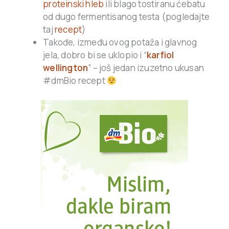
proteinski hleb
ili blago tostiranu ćebatu
od dugo fermentisanog testa (pogledajte
taj
recept
)
Takođe, između ovog potaža i glavnog
jela, dobro bi se uklopio i “
karfiol
wellington
” – još jedan izuzetno ukusan
#dmBio recept