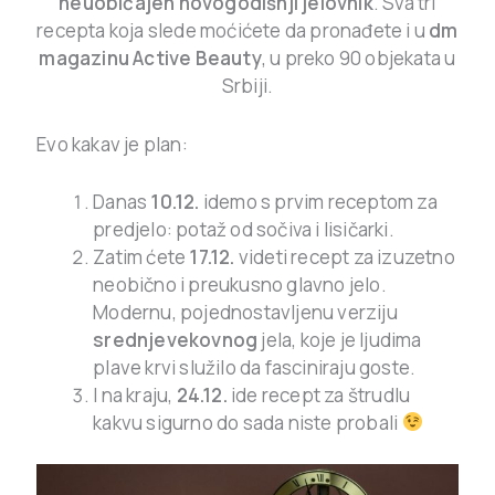
neuobičajen novogodišnji jelovnik
. Sva tri
recepta koja slede moćićete da pronađete i u
dm
magazinu Active Beauty
, u preko 90 objekata u
Srbiji.
Evo kakav je plan:
Danas
10.12.
idemo s prvim receptom za
predjelo: potaž od sočiva i lisičarki.
Zatim ćete
17.12.
videti recept za izuzetno
neobično i preukusno glavno jelo.
Modernu, pojednostavljenu verziju
srednjevekovnog
jela, koje je ljudima
plave krvi služilo da fasciniraju goste.
I na kraju,
24.12.
ide recept za štrudlu
kakvu sigurno do sada niste probali