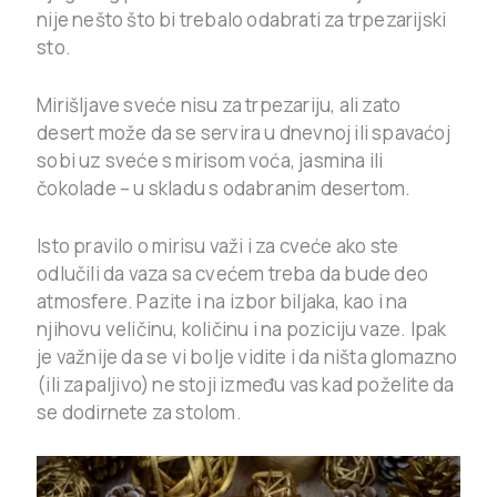
nije nešto što bi trebalo odabrati za trpezarijski
sto.
Mirišljave sveće nisu za trpezariju, ali zato
desert može da se servira u dnevnoj ili spavaćoj
sobi uz sveće s mirisom voća, jasmina ili
čokolade – u skladu s odabranim desertom.
Isto pravilo o mirisu važi i za cveće ako ste
odlučili da vaza sa cvećem treba da bude deo
atmosfere. Pazite i na izbor biljaka, kao i na
njihovu veličinu, količinu i na poziciju vaze. Ipak
je važnije da se vi bolje vidite i da ništa glomazno
(ili zapaljivo) ne stoji između vas kad poželite da
se dodirnete za stolom.