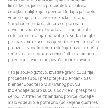
lisičarke još jednom procedite kroz sitniju
cediljku i nalijte njom povrće. Dodajte još tople
vode u kojoj su rastvorene kocke za supu.
Neophodno je da sastojci u šerpci imaju
dovoljno vode kako bi se kuvali, a po potrebi
ćete tokom kuvanja dodavati još. Vodu dodajte
prema svom ukusu: manje vode ako volite gušće
potaže, ili veću količinu u slučaju da volite nešto
ređe. Ubacite jednu grančicu žalfije u komadu,
pa ćete je izvaditi kad povrće bude skuvano.
Kad je sočivo gotovo, izvadite grančicu žalfije,
procedite supu i prespite je u blender – pa u
blender ubacite i 2/3 skuvanog povrćai.
Izblendajte dobro supu s povrćem i prespite u
šerpu. Vratite i neizblendano povrće, dodajte
malo vode ako je potrebno (do željene gustine),