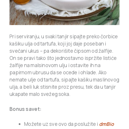
Pri serviranju, u svaki tanjir sipajte preko čorbice
kašiku ulja od tartufa, koji joj daje poseban i
svečani ukus – pa dekorišite čipsom od žalfije.
On se pravi tako što jednostavno ispržite listiće
žalfije na malsinovom ulju i ostavite ih na
papirnom ubrusu da se ocede i ohlade. Ako
nemate ulje od tartufa, sipajte kašiku maslinovog
ulja, a beli luk stisnite proz presu, tek da u tanjir
ukapate malo svežeg soka.
Bonus savet:
Možete uz sve ovo da poslužite i
dmBio