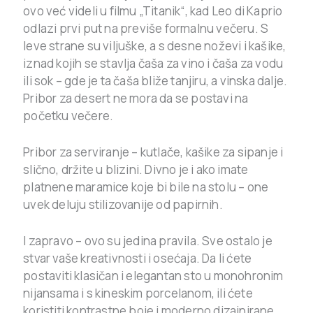
ovo već videli u filmu „Titanik“, kad Leo di Kaprio
odlazi prvi put na previše formalnu večeru. S
leve strane su viljuške, a s desne noževi i kašike,
iznad kojih se stavlja čaša za vino i čaša za vodu
ili sok – gde je ta čaša bliže tanjiru, a vinska dalje.
Pribor za desert ne mora da se postavi na
početku večere.
Pribor za serviranje – kutlače, kašike za sipanje i
slično, držite u blizini. Divno je i ako imate
platnene maramice koje bi bile na stolu – one
uvek deluju stilizovanije od papirnih.
I zapravo – ovo su jedina pravila. Sve ostalo je
stvar vaše kreativnosti i osećaja. Da li ćete
postaviti klasičan i elegantan sto u monohronim
nijansama i s kineskim porcelanom, ili ćete
koristiti kontrastne boje i moderno dizajnirane