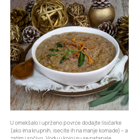
U omekšalo i uprženo povrće dodajte lisičarke
(ako ima krupnih, isecite ih na manje komade) – a
zatim i sočivo. Vodu u kojoj su se natapale