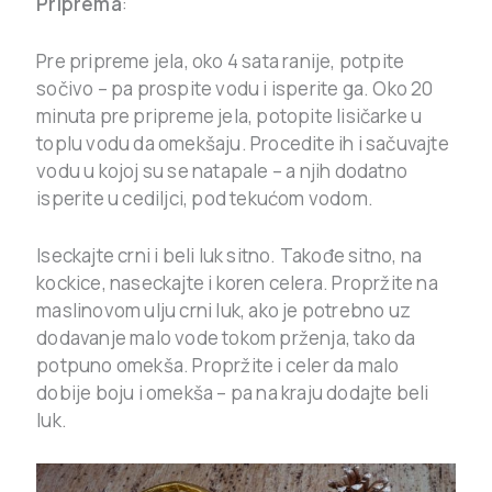
Priprema
:
Pre pripreme jela, oko 4 sata ranije, potpite
sočivo – pa prospite vodu i isperite ga. Oko 20
minuta pre pripreme jela, potopite lisičarke u
toplu vodu da omekšaju. Procedite ih i sačuvajte
vodu u kojoj su se natapale – a njih dodatno
isperite u cediljci, pod tekućom vodom.
Iseckajte crni i beli luk sitno. Takođe sitno, na
kockice, naseckajte i koren celera. Propržite na
maslinovom ulju crni luk, ako je potrebno uz
dodavanje malo vode tokom prženja, tako da
potpuno omekša. Propržite i celer da malo
dobije boju i omekša – pa na kraju dodajte beli
luk.