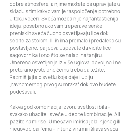
dobre atmosfere, a njime možete da upravljate u
skladu s tim kakvo vam je raspoloženje potrebno
u toku večeri. Sveća možda nije najfantastičnija
ideja, posebno ako vam treperave senke
preniskih sveća čudno osvetljavaju lice dok
sedite za stolom. Ili ih ima premalo i predaleko su
postavljene, pa jedva uspevate da vidite lice
sagovornika i ono što se nalazi na tanjiru.
Umereno osvetljenje iz više uglova, dovoljno i ne
preterano jeste ono čemu treba da težite.
Razmišljajte o svetlu koje daje iluziju
„ravnomernog prvog sumraka“ dok ovo budete
podešavali.
Kakva god kombinacija izvora svetlosti bila –
svakako ubacite i sveće u deo te kombinacije. Ali
pazite na mirise. U mešavini mirisa jela, njenog ili
njegovog parfema – intenzivna mirišljava sveća