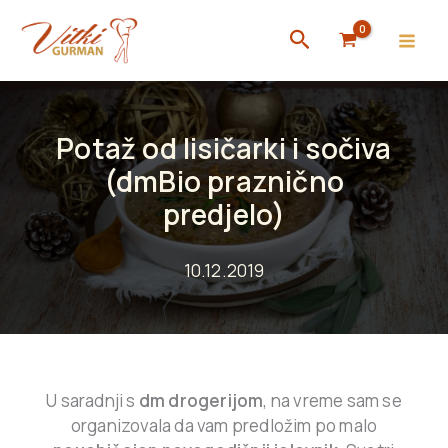
Skip
Search
to
content
Potaž od lisičarki i sočiva
(dmBio praznično
predjelo)
10.12.2019
U saradnji s
dm drogerijom
, na vreme sam se
organizovala da vam predložim po malo