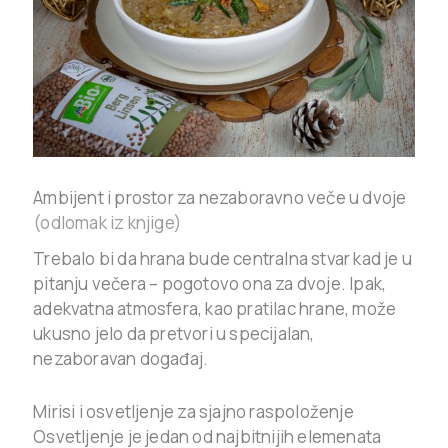
Ambijent i prostor za nezaboravno veče u dvoje
(odlomak iz knjige)
Trebalo bi da hrana bude centralna stvar kad je u
pitanju večera – pogotovo ona za dvoje. Ipak,
adekvatna atmosfera, kao pratilac hrane, može
ukusno jelo da pretvori u specijalan,
nezaboravan događaj.
Mirisi i osvetljenje za sjajno raspoloženje
Osvetljenje je jedan od najbitnijih elemenata