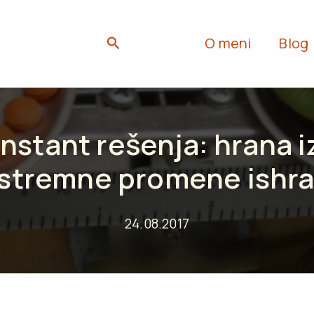
Search
O meni
Blog
instant rešenja: hrana iz
stremne promene ishr
24.08.2017