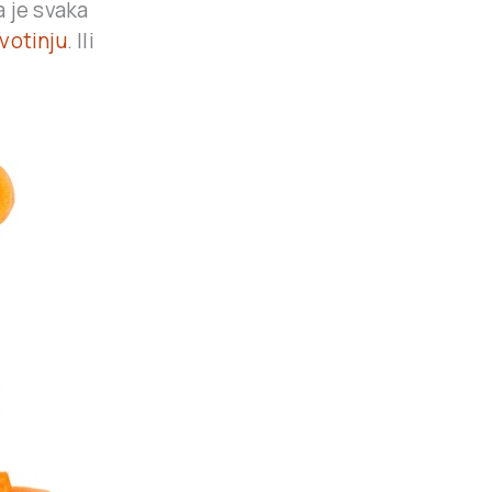
 je svaka
ivotinju
. Ili