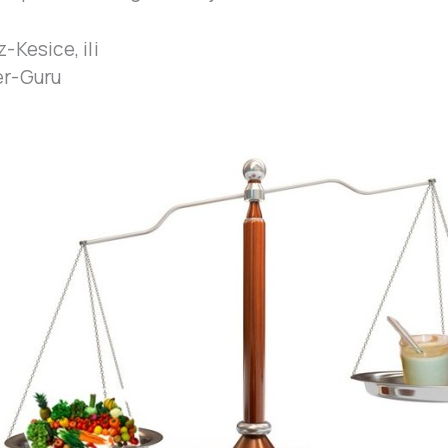
-Kesice, ili
er-Guru