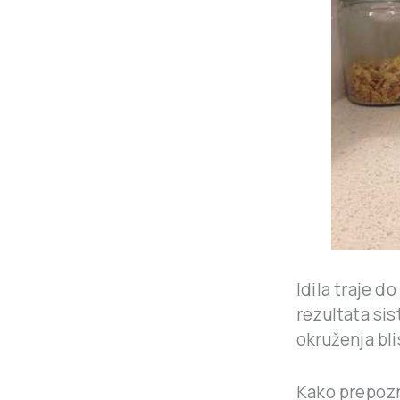
Idila traje d
rezultata si
okruženja bli
Kako prepozn