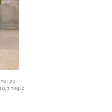
lno i do
razumnog iz