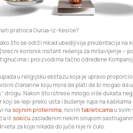
ati pratioca Gurua-Iz-Kesice?
ako što se održi nikad ubedljivija prezentacija na k
)srećni korisnik instant rešenja za mršavljenje – 
tignućima i proizvodima tačno određene Kompanij
 upada u religijsku ekstazu koja je upravo proporci
 visini članarine koju mora da plati da bi mogao da u
g” drogu. Nakon što istrese mnogo više dukata nego
r koji se lepi preko usta i bušenje rupa na kašikama 
vi na
sojinim proteinima
, novim
tableticama
u svim 
a ili
sokiću
zaslađenim nekim sirupom sastrugani
veta za koje nikada do juče nije ni čulo.