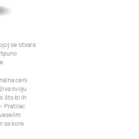
ojoj se stvara
potpuno
e.
onalna ceni
živa svoju
 što bi ih
– Pratilac
veselim
m sa kore