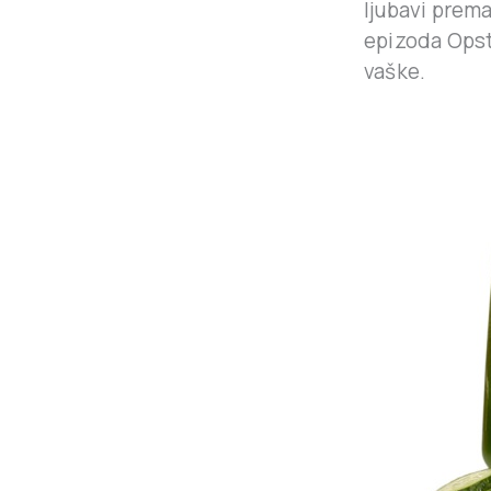
ljubavi prem
epizoda Ops
vaške.