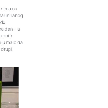
inima na
 mariniranog
eđu
na dan – a
a onih
eju malo da
 drugi