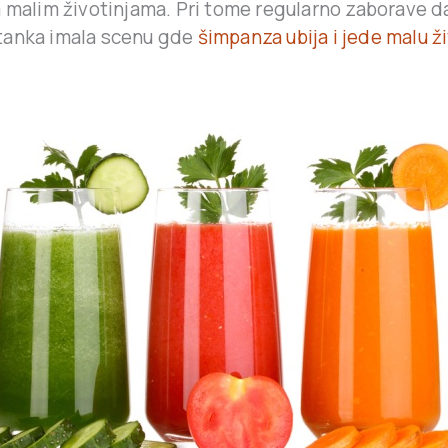
a malim životinjama. Pri tome regularno zaborave da
tanka imala scenu gde
šimpanza ubija i jede malu ž