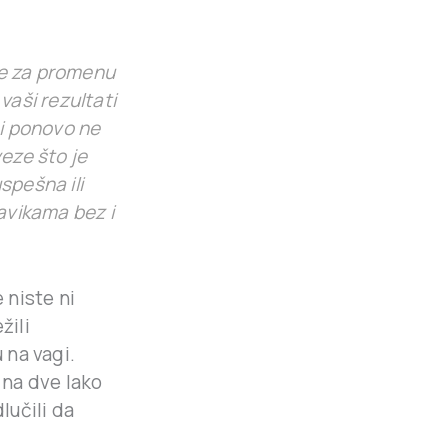
oge za promenu
vaši rezultati
 i ponovo ne
veze što je
spešna ili
avikama bez i
 niste ni
žili
 na vagi.
na dve lako
lučili da