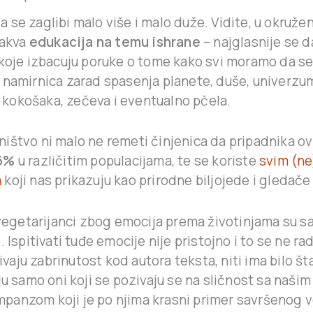
se zaglibi malo više i malo duže. Vidite, u okruže
kakva
edukacija na temu ishrane
– najglasnije se 
 koje izbacuju poruke o tome kako svi moramo da se
 namirnica zarad spasenja planete, duše, univerzum
a, kokošaka, zečeva i eventualno pčela.
ištvo ni malo ne remeti činjenica da pripadnika ov
6%
u različitim populacijama, te se koriste
svim (n
a
koji nas prikazuju kao prirodne biljojede i gledače
 vegetarijanci zbog emocija prema životinjama su s
. Ispitivati tuđe emocije nije pristojno i to se ne ra
zivaju zabrinutost kod autora teksta, niti ima bilo št
ju samo oni koji se pozivaju se na sličnost sa našim
anzom koji je po njima krasni primer savršenog v