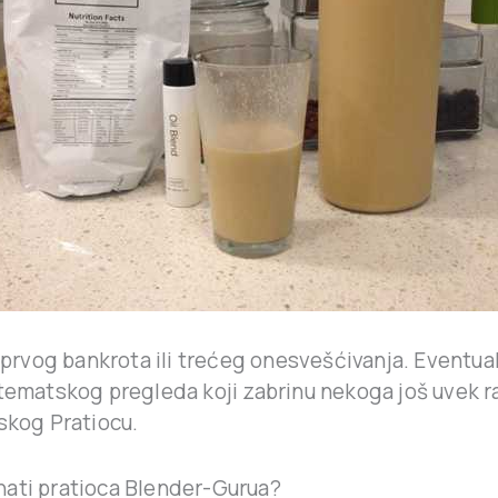
o prvog bankrota ili trećeg onesvešćivanja. Eventua
stematskog pregleda koji zabrinu nekoga još uvek 
skog Pratiocu.
ati pratioca Blender-Gurua?