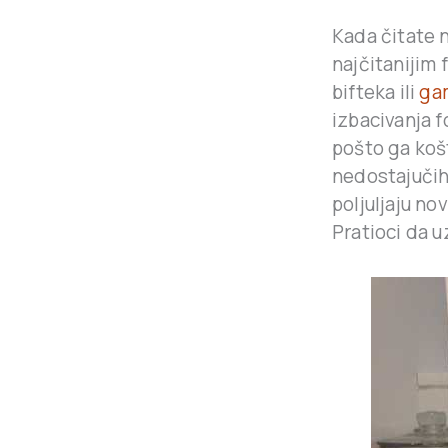
Kada čitate 
najčitanijim 
bifteka ili
gam
izbacivanja f
pošto ga košt
nedostajučih
poljuljaju no
Pratioci da u