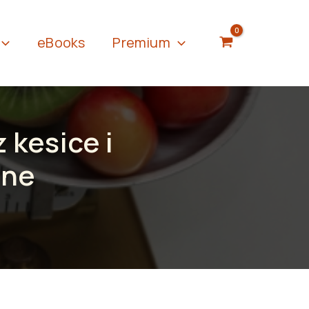
eBooks
Premium
 kesice i
ane