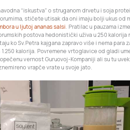
navodna “iskustva” o struganom drvetu i soja prote
forumima, stičete utisak da oni imaju bolji ukus od
bora u ljutoj ananas salsi
. Pratilac u pauzama izm
orumskih postova hedonistički uživa u 250 kalorija 
aju ko Sv.Petra kajgana zapravo više i nema para z
 1.250 kalorija. Povremene vrtoglavice od gladi um
vopečenu vernost Guruovoj-Kompaniji ali su tu uvek
znemireno vrapče vrate u svoje jato.