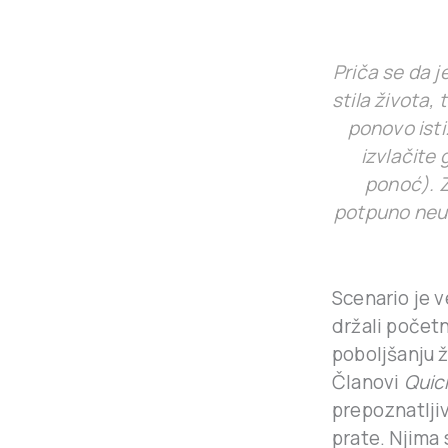
Priča se da j
stila života,
ponovo isti
izvlačite 
ponoć). Z
potpuno neus
Scenario je v
držali početn
poboljšanju ž
Članovi
Quic
prepoznatlji
prate. Njima 