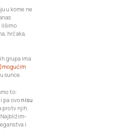
nju u kome ne
danas
 lišimo
a, hrčaka,
ih grupa ima
e)mogućim
 u sunce.
amo to:
di pa ovo
nisu
a protv njih.
 Najbližim-
eganstva i