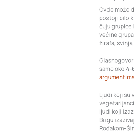
Ovde može da 
postoji bilo 
čuju grupice
većine grupa
žirafa, svinj
Glasnogovorn
samo oko
4-
argumentim
Ljudi koji su
vegetarijanci
ljudi koji iza
Brigu izaziva
Rođakom-Šimp