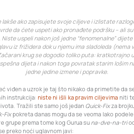
e lakše ako zapisujete svoje ciljeve i izlistate razl
 tvrde da ćete uspeti ako pronađete podršku – ali su 
. Niste uspeli nakon još jedne “fenomenalne” dijete
glavu iz frižidera dok u njemu ima sladoleda (nema 
ačarani krug se dogodio toliko puta: kratkotrajno u
pešna dijeta i nakon toga povratak starim lošim n
jedne jedine izmene i popravke.
eć viđen a uzrok je taj što nikako da primetite da se
ih instrukcija:
niste ni išli ka pravim ciljevima
niti te
ivota. Tražili ste samo još jedan
Quick-Fix
za brojku
k-Fix
pokreta danas mogu da se veoma lako podele 
ve grupe prema tome kog Gurua su
na-dve-na-tri
od
se preko noći uglavnom javi: