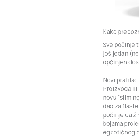
Kako prepozn
Sve počinje t
još jedan (ne
opčinjen dos
Novi pratilac
Proizvoda ili
novu “slimin
dao za flaste
počinje da ži
bojama proleć
egzotičnog dr