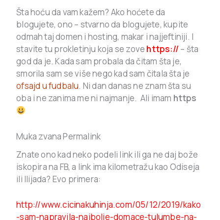
Šta hoću da vam kažem? Ako hoćete da
blogujete, ono – stvarno da blogujete, kupite
odmah taj domen i hosting, makar i najjeftiniji. I
stavite tu prokletinju koja se zove
https://
– šta
god da je. Kada sam probala da čitam šta je,
smorila sam se više nego kad sam čitala šta je
ofsajd u fudbalu
. Ni dan danas ne znam šta su
oba i ne zanima me ni najmanje. Ali imam
https
Muka zvana Permalink
Znate ono kad neko podeli link ili ga ne daj bože
iskopira na FB, a link ima kilometražu kao Odiseja
ili Ilijada? Evo primera:
http://www.cicinakuhinja.com/05/12/2019/kako
-sam-napravila-najbolje-domace-tulumbe-na-