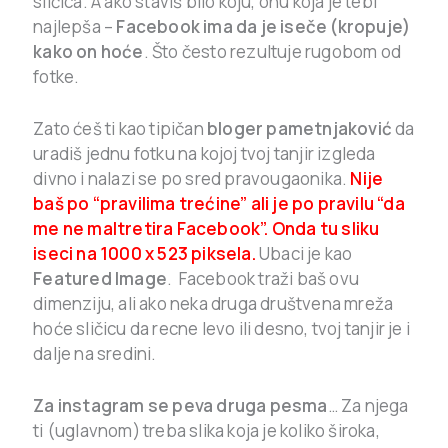
sličica. A ako staviš bilo koju, onu koja je tebi
najlepša –
Facebook ima da je iseče (kropuje)
kako on hoće
. Što često rezultuje rugobom od
fotke.
Zato ćeš ti kao tipičan
bloger pametnjaković
da
uradiš jednu fotku na kojoj tvoj tanjir izgleda
divno i nalazi se po sred pravougaonika.
Nije
baš po “pravilima trećine” ali je po pravilu “da
me ne maltretira Facebook”. Onda tu sliku
iseci na 1000 x 523 piksela.
Ubaci je kao
Featured Image
. Facebook traži baš ovu
dimenziju, ali ako neka druga društvena mreža
hoće sličicu da recne levo ili desno, tvoj tanjir je i
dalje na sredini.
Za instagram se peva druga pesma
… Za njega
ti (uglavnom) treba slika koja je koliko široka,