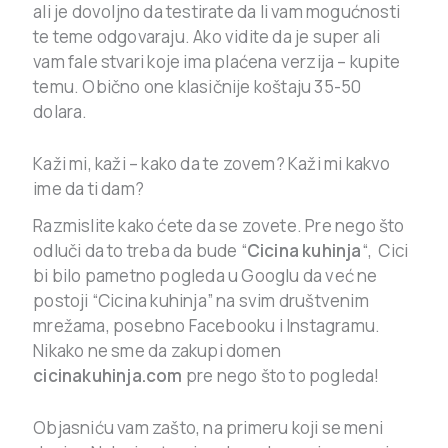
ali je dovoljno da testirate da li vam mogućnosti
te teme odgovaraju. Ako vidite da je super ali
vam fale stvari koje ima plaćena verzija – kupite
temu. Obično one klasičnije koštaju 35-50
dolara.
Kaži mi, kaži – kako da te zovem? Kaži mi kakvo
ime da ti dam?
Razmislite kako ćete da se zovete. Pre nego što
odluči da to treba da bude “
Cicina kuhinja
“, Cici
bi bilo pametno pogleda u Googlu da već ne
postoji “Cicina kuhinja” na svim društvenim
mrežama, posebno Facebooku i Instagramu.
Nikako ne sme da zakupi domen
cicinakuhinja.com
pre nego što to pogleda!
Objasniću vam zašto, na primeru koji se meni