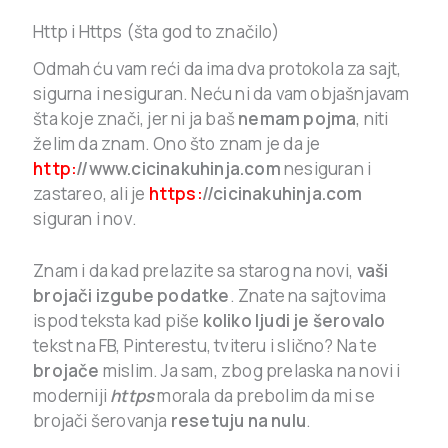
Http i Https (šta god to značilo)
Odmah ću vam reći da ima dva protokola za sajt,
sigurna i nesiguran. Neću ni da vam objašnjavam
šta koje znači, jer ni ja baš
nemam pojma
, niti
želim da znam. Ono što znam je da je
http:
//www.cicinakuhinja.com
nesiguran i
zastareo, ali je
https:
//cicinakuhinja.com
siguran i nov.
Znam i da kad prelazite sa starog na novi,
vaši
brojači izgube podatke
. Znate na sajtovima
ispod teksta kad piše
koliko ljudi je šerovalo
tekst na FB, Pinterestu, tviteru i slično? Na te
brojače
mislim. Ja sam, zbog prelaska na novi i
moderniji
https
morala da prebolim da mi se
brojači šerovanja
resetuju na nulu
.