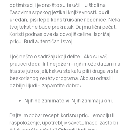
optimizaciji je ono što su te učili i u školi na
časovima srpskog jezika i književnosti:
budi
uredan, piši lepo konstruisane rečenice
. Neka
tvoj tekst ne bude prekratak. Daj mu lični pečat.
Koristi podnaslove da odvojiš celine. Ispričaj
priču. Budi autentičan i svoj.
I još nešto o sadržaju koji delite… Ako su vaši
pratioci
deca ili tinejdžeri
– njih može da zanima
šta ste jutros jeli, kakvu ste kafu pili i druga vrsta
beskorisnog
reality
programa. Ako su odrasli i
ozbiljni ljudi – zapamtite dobro:
Njih ne zanimate vi. Njih zanimaju oni.
Dajte im dobar recept, korisnu priču, emociju ili
raspoloženje, upotrebljiv savet… Inače, zašto bi
čitali ono što pišete?
Odrasli ljudi
imaju