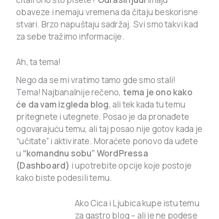
obaveze i nemaju vremena da čitaju beskorisne
stvari. Brzo napuštaju sadržaj. Svi smo takvi kad
za sebe tražimo informacije.
Ah, ta tema!
Nego da se mi vratimo tamo gde smo stali!
Tema! Najbanalnije rečeno,
tema je ono kako
će da vam izgleda blog
, ali tek kada tu temu
pritegnete i utegnete. Posao je da pronađete
ogovarajuću temu, ali taj posao nije gotov kada je
“učitate” i aktivirate. Moraćete ponovo da uđete
u
“komandnu sobu” WordPressa
(Dashboard)
i upotrebite opcije koje postoje
kako biste podesili temu.
Ako Cica i Ljubica kupe istu temu
za gastro blog – ali je ne podese