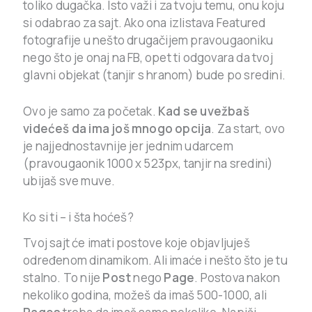
toliko dugačka. Isto važi i za tvoju temu, onu koju
si odabrao za sajt. Ako ona izlistava Featured
fotografije u nešto drugačijem pravougaoniku
nego što je onaj na FB, opet ti odgovara da tvoj
glavni objekat (tanjir s hranom) bude po sredini.
Ovo je samo za početak.
Kad se uvežbaš
videćeš da ima još mnogo opcija
. Za start, ovo
je najjednostavnije jer jednim udarcem
(pravougaonik 1000 x 523px, tanjir na sredini)
ubijaš sve muve.
Ko si ti – i šta hoćeš?
Tvoj sajt će imati postove koje objavljuješ
određenom dinamikom. Ali imaće i nešto što je tu
stalno. To nije
Post
nego
Page
. Postova nakon
nekoliko godina, možeš da imaš 500-1000, ali