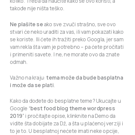
koliko. Treba da naučite kako se ovo koristi, a
takođe nije ništa teško.
Ne plašite se
ako sve zvuči strašno, sve ovo
stvari će neko uraditi za vas, ili vam pokazati kako
se koriste. Ili ćete ih tražiti preko Googla, jer sam
vam rekla šta vam je potrebno – pa ćete pročitati
i primeniti savete. I ne, ne morate ovo da znate
odmah.
Važno na kraju:
tema može da bude basplatna
i može da se plati
.
Kako da dođete do besplatne teme? Ukucajte u
Google “
best food blog theme wordpress
2019
” i pročitajte opise, klinknite na Demo da
vidite šta dobijate za Dž, a šta u plaćenoj verziji i
to je to. U besplatnoj nećete imati neke opcije,