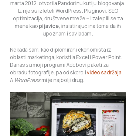
marta 2012. otvorila Pandorinu kutiju blogovanja.
Iz nje su izleteli WordPress, Pluginovi, SEO
optimizacija, društvene mreže – i zalepili se za
mene kao
pijavice
, insistirajući na tome da ih
upoznam i savladam.
Nekada sam, kao diplomirani ekonomista iz
oblasti marketinga, koristila Excel i Power Point.
Danas su moji programi Adobovi paketi za
obradu fotografije, pa od skoro i
video sadržaja
.
A
WordPress
mi je najbolji drug.