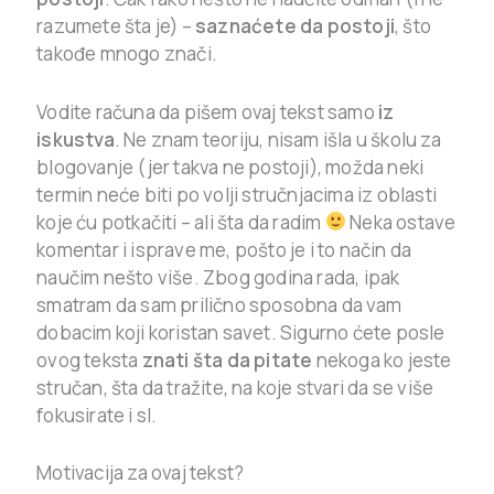
razumete šta je) –
saznaćete da postoji
, što
takođe mnogo znači.
Vodite računa da pišem ovaj tekst samo
iz
iskustva
. Ne znam teoriju, nisam išla u školu za
blogovanje (jer takva ne postoji), možda neki
termin neće biti po volji stručnjacima iz oblasti
koje ću potkačiti – ali šta da radim
Neka ostave
komentar i isprave me, pošto je i to način da
naučim nešto više. Zbog godina rada, ipak
smatram da sam prilično sposobna da vam
dobacim koji koristan savet. Sigurno ćete posle
ovog teksta
znati šta da pitate
nekoga ko jeste
stručan, šta da tražite, na koje stvari da se više
fokusirate i sl.
Motivacija za ovaj tekst?