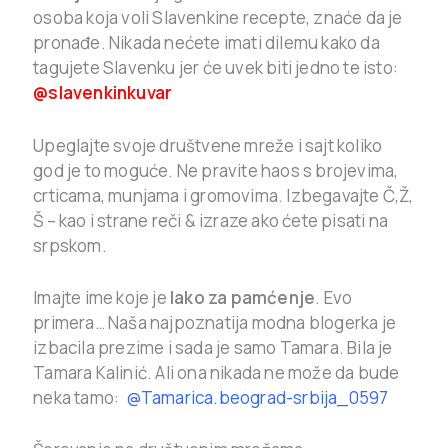
osoba koja voli Slavenkine recepte, znaće da je
pronađe. Nikada nećete imati dilemu kako da
tagujete Slavenku jer će uvek biti jedno te isto:
@slavenkinkuvar
Upeglajte svoje društvene mreže i sajt koliko
god je to moguće. Ne pravite haos s brojevima,
crticama, munjama i gromovima. Izbegavajte Č,Ž,
Š – kao i strane reči & izraze ako ćete pisati na
srpskom.
Imajte ime koje je
lako za pamćenje
. Evo
primera… Naša najpoznatija modna blogerka je
izbacila prezime i sada je samo Tamara. Bila je
Tamara Kalinić. Ali ona nikada ne može da bude
neka tamo:
@Tamarica.beograd-srbija_0597