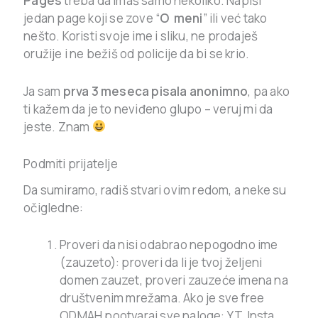
Pages
treba da imaš samo nekoliko. Napiši
jedan page koji se zove “
O meni
” ili već tako
nešto. Koristi svoje ime i sliku, ne prodaješ
oružije i ne bežiš od policije da bi se krio.
Ja sam
prva 3 meseca pisala anonimno
, pa ako
ti kažem da je to neviđeno glupo – veruj mi da
jeste. Znam
Podmiti prijatelje
Da sumiramo, radiš stvari ovim redom, a neke su
očigledne:
Proveri da nisi odabrao nepogodno ime
(zauzeto): proveri da li je tvoj željeni
domen zauzet, proveri zauzeće imena na
društvenim mrežama. Ako je sve free
ODMAH pootvaraj sve naloge: YT, Insta,