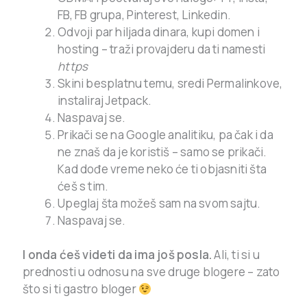
FB, FB grupa, Pinterest, Linkedin.
Odvoji par hiljada dinara, kupi domen i
hosting – traži provajderu da ti namesti
https
Skini besplatnu temu, sredi Permalinkove,
instaliraj Jetpack.
Naspavaj se.
Prikači se na Google analitiku, pa čak i da
ne znaš da je koristiš – samo se prikači.
Kad dođe vreme neko će ti objasniti šta
ćeš s tim.
Upeglaj šta možeš sam na svom sajtu.
Naspavaj se.
I onda ćeš videti da ima još posla.
Ali, ti si u
prednosti u odnosu na sve druge blogere – zato
što si ti gastro bloger