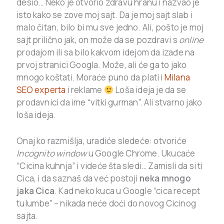
desio… Neko je otvorio zdravu hranu i nazvao je
isto kako se zove moj sajt. Da je moj sajt slab i
malo čitan, bilo bi mu sve jedno. Ali, pošto je moj
sajt prilično jak, on može da se pozdravi s
online
prodajom ili sa bilo kakvom idejom da izađe na
prvoj stranici Googla. Može, ali će ga to jako
mnogo koštati. Moraće puno da plati i
Milana
SEO experta
i reklame
Loša ideja je da se
prodavnici da ime “vitki gurman”. Ali stvarno jako
loša ideja.
Onaj ko razmišlja, uradiće sledeće: otvoriće
Incognito window
u Google Chrome. Ukucaće
“Cicina kuhnja” i videće šta sledi… Zamisli da si ti
Cica, i da saznaš da već postoji
neka mnogo
jaka Cica
. Kad neko kuca u Google “cica recept
tulumbe” – nikada neće doći do novog Cicinog
sajta.