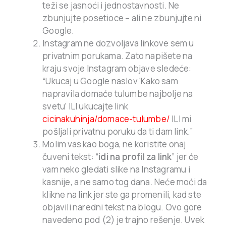
teži se jasnoći i jednostavnosti. Ne
zbunjujte posetioce – ali ne zbunjujte ni
Google.
Instagram ne dozvoljava linkove sem u
privatnim porukama. Zato napišete na
kraju svoje Instagram objave sledeće:
“Ukucaj u Google naslov ‘Kako sam
napravila domaće tulumbe najbolje na
svetu’ ILI ukucajte link
cicinakuhinja/domace-tulumbe/
ILI mi
pošljali privatnu poruku da ti dam link.”
Molim vas kao boga, ne koristite onaj
čuveni tekst: “
idi na profil za link
” jer će
vam neko gledati slike na Instagramu i
kasnije, a ne samo tog dana. Neće moći da
klikne na link jer ste ga promenili, kad ste
objavili naredni tekst na blogu. Ovo gore
navedeno pod (2) je trajno rešenje. Uvek