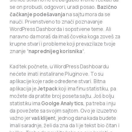
se on probudi, odgovori, uradi posao.
Bazično
čačkanje
podešavanja
na sajtu mora da se
nauči. Prvenstveno to znači poznavanje
WordPress Dashborda i sopstvene teme. Ali
naravno da moraš da imaš čoveka koga zoveš za
krupne stvari i probleme koji prevazilaze tvoje
znanje “
naprednijeg korisnika
“.
Kad tek počnete, u WordPress Dashboardu
nećete imati instalirane Pluginove. To su
aplikacije koje rade određene stvari. Bitna
aplikacija je
Jetpack
koji ima finu statistiku, pa
možete da pratite broj poseta sajtu. Još bolju
statistiku ima
Goolge Analytics
, pa treba i nju
da povežete sa svojim sajtom. Ovo je izuzetno
važno jer
vaš klijen
t, jednog dana kada budete
imali saradnje, želi da zna da li je tekst bio čitan i