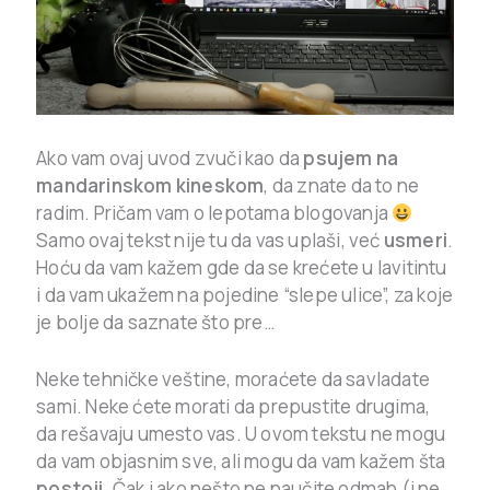
Ako vam ovaj uvod zvuči kao da
psujem na
mandarinskom kineskom
, da znate da to ne
radim. Pričam vam o lepotama blogovanja
Samo ovaj tekst nije tu da vas uplaši, već
usmeri
.
Hoću da vam kažem gde da se krećete u lavitintu
i da vam ukažem na pojedine “slepe ulice”, za koje
je bolje da saznate što pre…
Neke tehničke veštine, moraćete da savladate
sami. Neke ćete morati da prepustite drugima,
da rešavaju umesto vas. U ovom tekstu ne mogu
da vam objasnim sve, ali mogu da vam kažem šta
postoji
. Čak i ako nešto ne naučite odmah (i ne