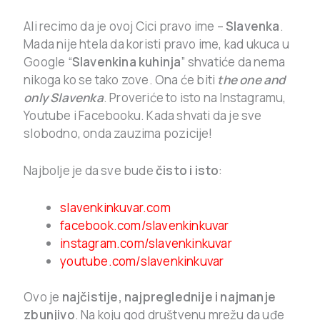
Ali recimo da je ovoj Cici pravo ime –
Slavenka
.
Mada nije htela da koristi pravo ime, kad ukuca u
Google “
Slavenkina kuhinja
” shvatiće da nema
nikoga ko se tako zove. Ona će biti
the one and
only
Slavenka
. Proveriće to isto na Instagramu,
Youtube i Facebooku. Kada shvati da je sve
slobodno, onda zauzima pozicije!
Najbolje je da sve bude
čisto i isto
:
slavenkinkuvar.com
facebook.com/slavenkinkuvar
instagram.com/slavenkinkuvar
youtube.com/slavenkinkuvar
Ovo je
najčistije, najpreglednije i najmanje
zbunjivo
. Na koju god društvenu mrežu da uđe