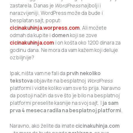
zastarela. Danas je
WordPress
najbolji i
narazvijeniji. WordPress može da bude i
besplatan sajt, poput:
cicinakuhinja.worpress.com
. Ali možete
odmah da kupite i
domen
koji se zove
cicinakuhinja.com
i on košta oko 1200 dinara za
godinu dana. Ne mora da vam kažem koji deluje
ozbiljnije?
Ipak, ništa vam ne fali da
prvih nekoliko
tekstova
objavite na besplatnoj
WordPress
platformi i vidite koliko vam sve to prija. Naravno
da postoji način da sve što je bilo na besplatnoj
platformi preselite kasnije na svoj sajt. I
ja sam
prva 4 meseca radila na besplatnoj platformi
.
Naravno, ako želite da imate
cicinakuhinja.com