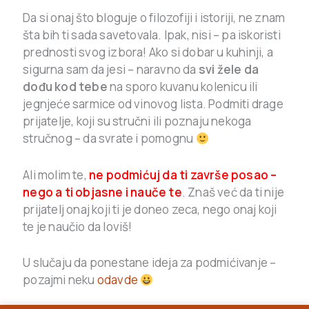
Da si onaj što bloguje o filozofiji i istoriji, ne znam
šta bih ti sada savetovala. Ipak, nisi – pa iskoristi
prednosti svog izbora! Ako si dobar u kuhinji, a
sigurna sam da jesi – naravno da
svi žele da
dođu kod tebe
na sporo kuvanu kolenicu ili
jegnjeće sarmice od vinovog lista. Podmiti drage
prijatelje, koji su stručni ili poznaju nekoga
stručnog – da svrate i pomognu
Ali molim te,
ne podmićuj da ti završe posao –
nego a ti objasne i nauče te
. Znaš već da ti nije
prijatelj onaj koji ti je doneo zeca, nego onaj koji
te je naučio da loviš!
U slučaju da ponestane ideja za podmićivanje –
pozajmi neku
odavde