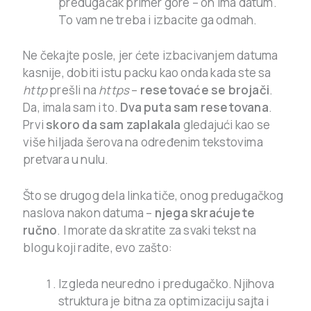
predugačak primer gore – on ima datum.
To vam ne treba i izbacite ga odmah.
Ne čekajte posle, jer ćete izbacivanjem datuma
kasnije, dobiti istu packu kao onda kada ste sa
http
prešli na
https
–
resetovaće se brojači
.
Da, imala sam i to.
Dva puta sam resetovana
.
Prvi
skoro da sam zaplakala
gledajući kao se
više hiljada šerova na određenim tekstovima
pretvara u nulu.
Što se drugog dela linka tiče, onog predugačkog
naslova nakon datuma –
njega skraćujete
ručno
. I morate da skratite za svaki tekst na
blogu koji radite, evo zašto:
Izgleda neuredno i predugačko. Njihova
struktura je bitna za optimizaciju sajta i