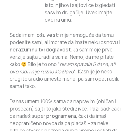
isto, njihovi sajtovi će izgledati
sasvim drugačije. Uvek imajte
ovo na umu.
Sada imam
lošu vest
: nije nemoguće da temu
podesite sami, ali morate da imate neku osnovu i
nerazumnu tvrdoglavost
. Ja sam moje prve
verzije sajta uradila sama. Nemoj da me pitate
kako
Bilo je to ono “
nisam spavala 5 dana, ali
ovo radi i nije ružno k’o Đavo
“. Kasnije je neko
drugi to uradio umesto mene, pa sam opet radila
sama i tako.
Danas umem 100% sama da napravim (običan i
prosečan) sajt i to jako štedi živce. Pazi sad: čak i
da nađeš super
programera
, čak i da imaš
neograničeno novca da ga plaćaš – za neke
sitnice stvarno ne treba gubiti vreme i čekati da