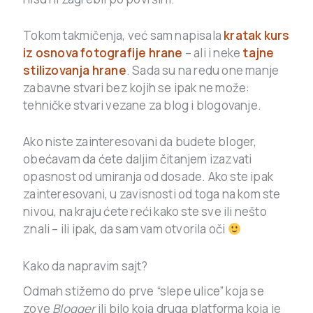
Tokom takmičenja, već sam napisala
kratak kurs
iz osnova fotografije hrane
– ali i neke
tajne
stilizovanja hrane
. Sada su na redu one manje
zabavne stvari bez kojih se ipak ne može:
tehničke stvari vezane za blog i blogovanje.
Ako niste zainteresovani da budete bloger,
obećavam da ćete daljim čitanjem izazvati
opasnost od umiranja od dosade. Ako ste ipak
zainteresovani, u zavisnosti od toga na kom ste
nivou, na kraju ćete reći kako ste sve ili nešto
znali – ili ipak, da sam vam otvorila oči
Kako da napravim sajt?
Odmah stižemo do prve “slepe ulice” koja se
zove
Blogger
ili bilo koja druga platforma koja je