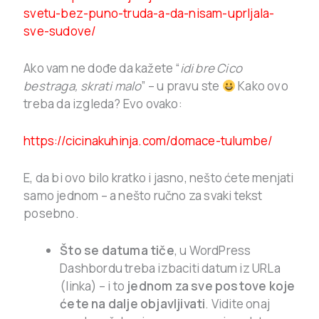
svetu-bez-puno-truda-a-da-nisam-uprljala-
sve-sudove/
Ako vam ne dođe da kažete “
idi bre Cico
bestraga, skrati malo
” – u pravu ste
Kako ovo
treba da izgleda? Evo ovako:
https://cicinakuhinja.com/domace-tulumbe/
E, da bi ovo bilo kratko i jasno, nešto ćete menjati
samo jednom – a nešto ručno za svaki tekst
posebno.
Što se datuma tiče
, u WordPress
Dashbordu treba izbaciti datum iz URLa
(linka) – i to
jednom za sve postove koje
ćete na dalje objavljivati
. Vidite onaj