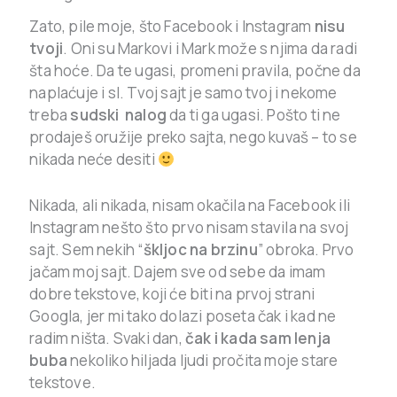
Zato, pile moje, što Facebook i Instagram
nisu
tvoji
. Oni su Markovi i Mark može s njima da radi
šta hoće. Da te ugasi, promeni pravila, počne da
naplaćuje i sl. Tvoj sajt je samo tvoj i nekome
treba
sudski nalog
da ti ga ugasi. Pošto ti ne
prodaješ oružije preko sajta, nego kuvaš – to se
nikada neće desiti
Nikada, ali nikada, nisam okačila na Facebook ili
Instagram nešto što prvo nisam stavila na svoj
sajt. Sem nekih “
škljoc na brzinu
” obroka. Prvo
jačam moj sajt. Dajem sve od sebe da imam
dobre tekstove, koji će biti na prvoj strani
Googla, jer mi tako dolazi poseta čak i kad ne
radim ništa. Svaki dan,
čak i kada sam lenja
buba
nekoliko hiljada ljudi pročita moje stare
tekstove.