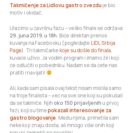
Takmičenje za Lidlovu gastro zvezdu
je bio
motiv i okidač.
Ulazimo u završnu fazu – veliko finale se održava
29. juna 2019. u 18h
. Biće direktan prenos
kuvanja na Facebooku (pogledajte
LIDL Srbija
Page
). Tri takmičarke
koje su došle do finala
,
kuvaće uživo. Ja vodim program i imamo žiri koji
će odlučiti o pobedniku. Nadam se da ćete nas
pratiti i navijati!
Ali, kada sam pisala ovaj tekst nisam mislila samo
na troje finalista – već na sve one koji su pokušali
da se takmiče. Njih
oko 150 prijavljenih
u prvoj
fazi, koji su time
pokazali interesovanje za
gastro blogovanje
. Među njima, primetila sam
neke koji znaju dosta, ali mnogo više onih koji
nisu ni zagrebli po površini.