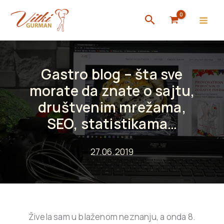
Skip
Search
to
content
Gastro blog – šta sve
morate da znate o sajtu,
društvenim mrežama,
SEO, statistikama…
27.06.2019
Živela sam u blaženom neznanju, a onda 8.