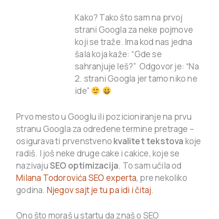
Kako? Tako što sam na prvoj
strani Googla za neke pojmove
koji se traže. Ima kod nas jedna
šala koja kaže: “Gde se
sahranjuje leš?” Odgovor je: “Na
2. strani Googla jer tamo niko ne
ide”
Prvo mesto u Googlu ili pozicioniranje na prvu
stranu Googla za određene termine pretrage –
osigurava ti prvenstveno
kvalitet tekstova
koje
radiš. I još neke druge cake i cakice, koje se
nazivaju
SEO optimizacija
. To sam učila od
Milana Todorovića SEO experta
, pre nekoliko
godina.
Njegov sajt je tu pa idi i čitaj
.
Ono što moraš u startu da znaš o SEO