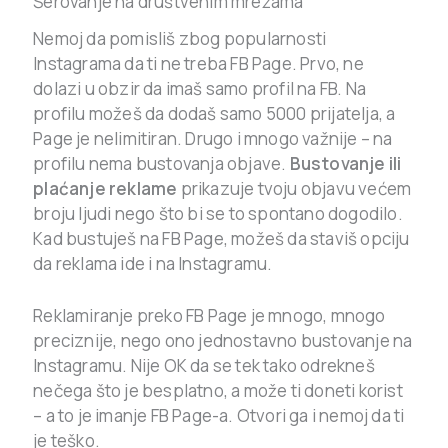
Šerovanje na društvenim mrežama
Nemoj da pomisliš zbog popularnosti
Instagrama da ti ne treba FB Page. Prvo, ne
dolazi u obzir da imaš samo profil na FB. Na
profilu možeš da dodaš samo 5000 prijatelja, a
Page je nelimitiran. Drugo i mnogo važnije – na
profilu nema bustovanja objave.
Bustovanje ili
plaćanje reklame
prikazuje tvoju objavu većem
broju ljudi nego što bi se to spontano dogodilo.
Kad bustuješ na FB Page, možeš da staviš opciju
da reklama ide i na Instagramu.
Reklamiranje preko FB Page je mnogo, mnogo
preciznije, nego ono jednostavno bustovanje na
Instagramu. Nije OK da se tek tako odrekneš
nečega što je besplatno, a može ti doneti korist
– a to je imanje FB Page-a. Otvori ga i nemoj da ti
je teško.