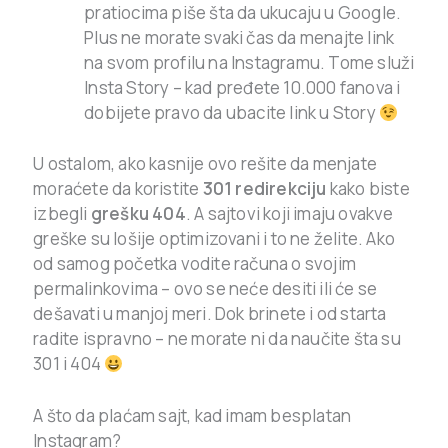
pratiocima piše šta da ukucaju u Google.
Plus ne morate svaki čas da menajte link
na svom profilu na Instagramu. Tome služi
Insta Story – kad pređete 10.000 fanova i
dobijete pravo da ubacite link u Story
U ostalom, ako kasnije ovo rešite da menjate
moraćete da koristite
301 redirekciju
kako biste
izbegli
grešku 404
. A sajtovi koji imaju ovakve
greške su lošije optimizovani i to ne želite. Ako
od samog početka vodite računa o svojim
permalinkovima – ovo se neće desiti ili će se
dešavati u manjoj meri. Dok brinete i od starta
radite ispravno – ne morate ni da naučite šta su
301 i 404
A što da plaćam sajt, kad imam besplatan
Instagram?