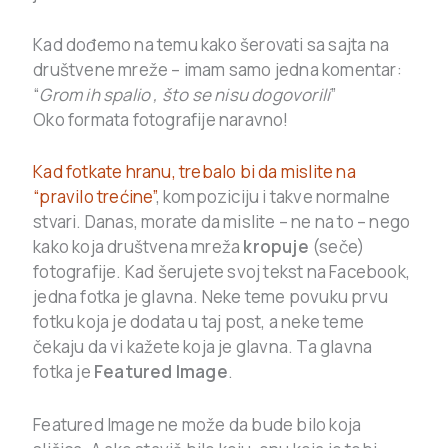
Kad dođemo na temu kako šerovati sa sajta na
društvene mreže – imam samo jedna komentar:
“
Grom ih spalio , što se nisu dogovorili
”
Oko formata fotografije naravno!
Kad fotkate hranu, trebalo bi da mislite na
“pravilo trećine”
, kompoziciju i takve normalne
stvari. Danas, morate da mislite – ne na to – nego
kako koja društvena mreža
kropuje
(seče)
fotografije. Kad šerujete svoj tekst na Facebook,
jedna fotka je glavna. Neke teme povuku prvu
fotku koja je dodata u taj post, a neke teme
čekaju da vi kažete koja je glavna. Ta glavna
fotka je
Featured Image
.
Featured Image ne može da bude bilo koja