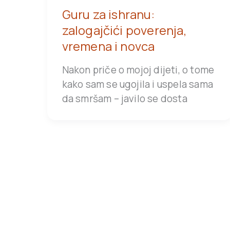
Guru za ishranu:
zalogajčići poverenja,
vremena i novca
Nakon priče o mojoj dijeti, o tome
kako sam se ugojila i uspela sama
da smršam – javilo se dosta