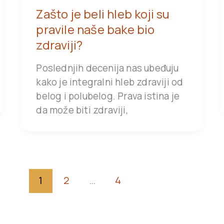
Zašto je beli hleb koji su
pravile naše bake bio
zdraviji?
Poslednjih decenija nas ubeđuju
kako je integralni hleb zdraviji od
belog i polubelog. Prava istina je
da može biti zdraviji,
1
2
…
4