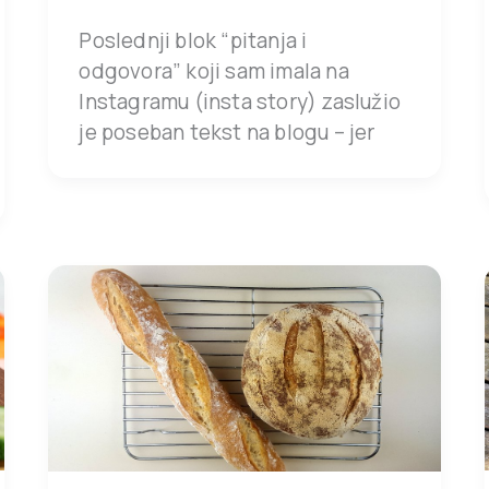
Poslednji blok “pitanja i
odgovora” koji sam imala na
Instagramu (insta story) zaslužio
je poseban tekst na blogu – jer