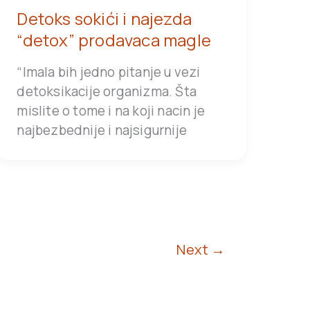
Detoks sokići i najezda
“detox” prodavaca magle
“Imala bih jedno pitanje u vezi
detoksikacije organizma. Šta
mislite o tome i na koji nacin je
najbezbednije i najsigurnije
Next
→