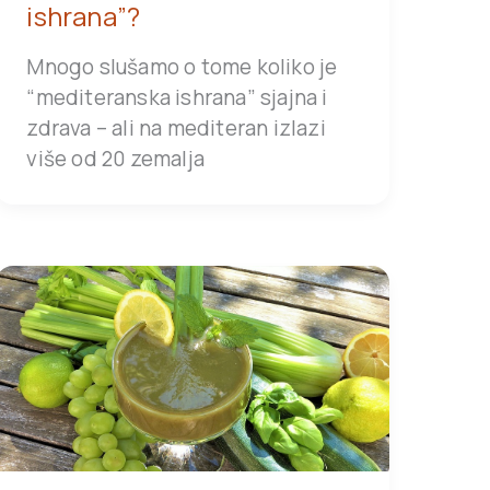
ishrana”?
Mnogo slušamo o tome koliko je
“mediteranska ishrana” sjajna i
zdrava – ali na mediteran izlazi
više od 20 zemalja