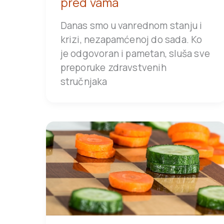
pred vama
Danas smo u vanrednom stanju i
krizi, nezapamćenoj do sada. Ko
je odgovoran i pametan, sluša sve
preporuke zdravstvenih
stručnjaka