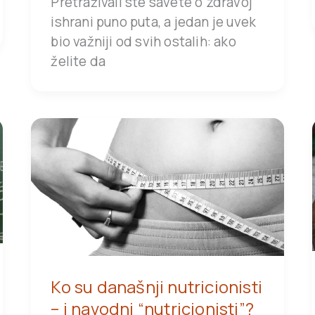
Pretraživali ste savete o zdravoj
ishrani puno puta, a jedan je uvek
bio važniji od svih ostalih: ako
želite da
Ko su današnji nutricionisti
– i navodni “nutricionisti”?