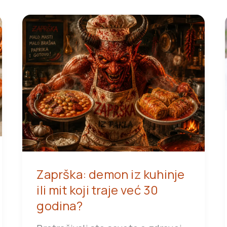
Zaprška: demon iz kuhinje
ili mit koji traje već 30
godina?