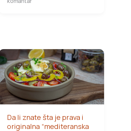
komantar
Da li znate šta je prava i
originalna “mediteranska