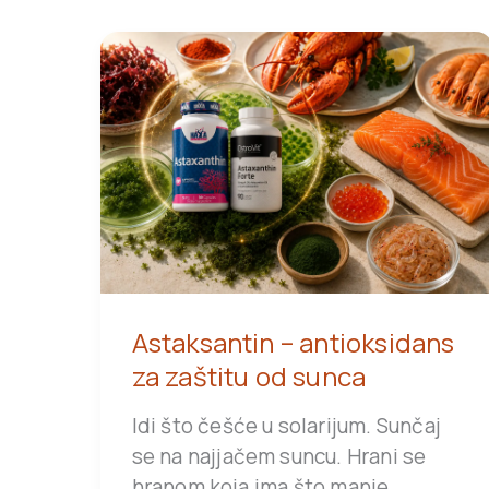
Astaksantin – antioksidans
za zaštitu od sunca
Idi što češće u solarijum. Sunčaj
se na najjačem suncu. Hrani se
hranom koja ima što manje