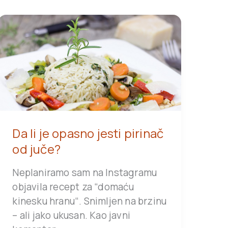
Da li je opasno jesti pirinač
od juče?
Neplaniramo sam na Instagramu
objavila recept za “domaću
kinesku hranu“. Snimljen na brzinu
– ali jako ukusan. Kao javni