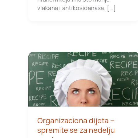
vlakana i antikosidanasa. […]
Organizaciona dijeta –
spremite se za nedelju