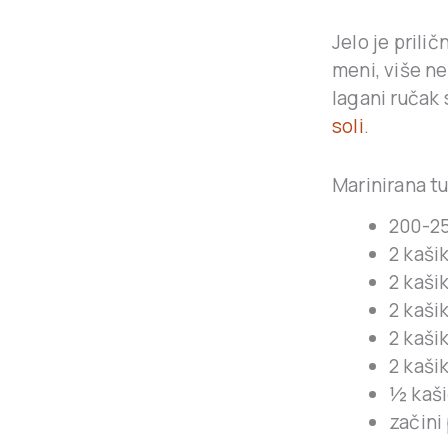
Jelo je prilič
meni, više ne
lagani ručak
soli
.
Marinirana t
200-25
2 kaši
2 kaši
2 kaši
2 kaši
2 kaši
½ kaši
začini 