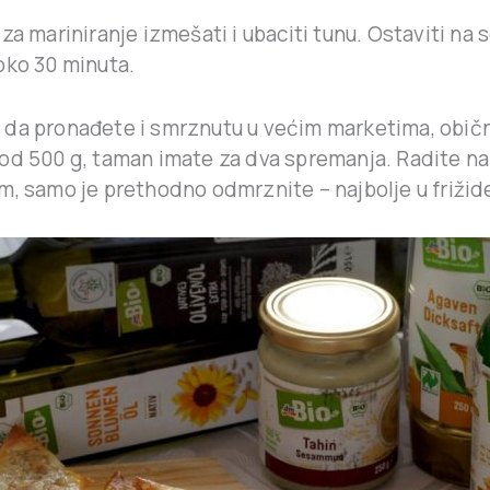
za mariniranje izmešati i ubaciti tunu. Ostaviti na 
oko 30 minuta.
da pronađete i smrznutu u većim marketima, obič
od 500 g, taman imate za dva spremanja. Radite na 
m, samo je prethodno odmrznite – najbolje u frižid