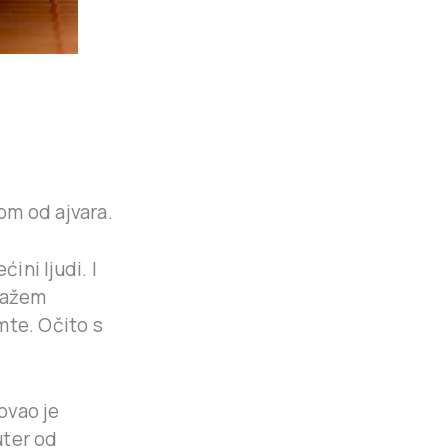
.
jom od ajvara.
ćini ljudi. I
smažem
mte. Očito s
ovao je
uter od