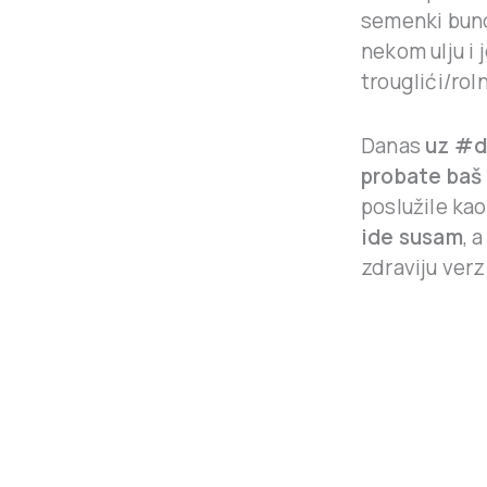
semenki bund
nekom ulju i 
trouglići/rol
Danas
uz #d
probate baš
poslužile kao
ide susam
, 
zdraviju ver