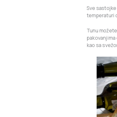
Sve sastojke 
temperaturi 
Tunu možete 
pakovanjima 
kao sa svežo