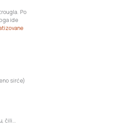
 trougla. Po
toga ide
matizovane
đeno sirće)
, čili…