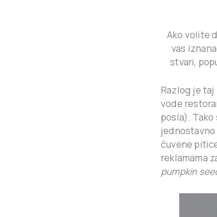
Ako volite 
vas iznana
stvari, po
Razlog je taj
vode restoran
posla). Tako
jednostavno p
čuvene pitice
reklamama za
pumpkin see