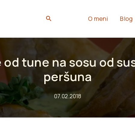
Search
O meni
Blog
e od tune na sosu od su
peršuna
07.02.2018