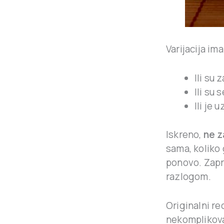
Varijacija im
Ili su 
Ili su 
Ili je 
Iskreno,
ne 
sama, koliko
ponovo. Zapr
razlogom.
Originalni re
nekomplikova