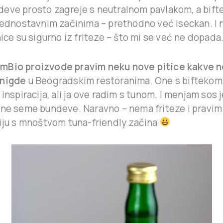
eve prosto zagreje s neutralnom pavlakom, a bifte
jednostavnim začinima – prethodno već iseckan. I n
nice su sigurno iz friteze – što mi se već ne dopada
mBio proizvode pravim neku nove pitice kakve 
 nigde
u Beogradskim restoranima. One s biftekom
 inspiracija, ali ja ove radim s tunom. I menjam sos 
a ne seme bundeve. Naravno – nema friteze i pravi
ziju s mnoštvom tuna-friendly začina