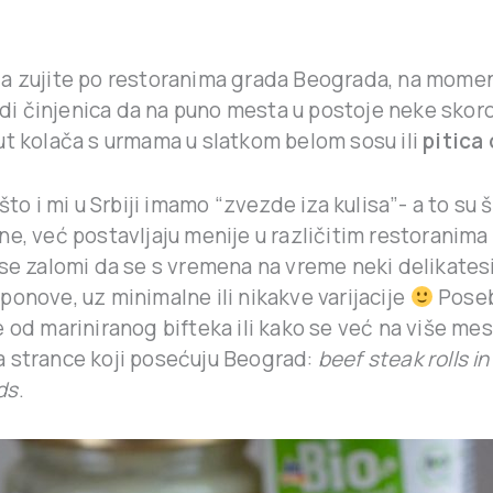
da zujite po restoranima grada Beograda, na mom
di činjenica da na puno mesta u postoje neke skor
put kolača s urmama u slatkom belom sosu ili
pitica
 što i mi u Srbiji imamo “zvezde iza kulisa”- a to su š
e, već postavljaju menije u različitim restoranima 
 se zalomi da se s vremena na vreme neki delikates
onove, uz minimalne ili nikakve varijacije
Poseb
 od mariniranog bifteka ili kako se već na više mest
 strance koji posećuju Beograd:
beef steak rolls i
ds
.