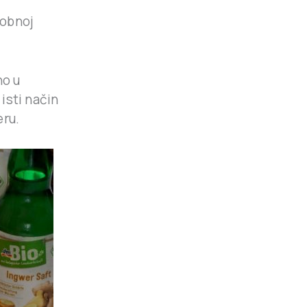
sobnoj
no u
isti način
eru.