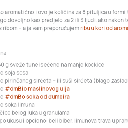
no aromatično i ovo je količina za 8 pituljica u formi
go dovoljno kao predjelo za 2 ili 3 ljudi, ako nakon 
 s ribom – a ja vam preporučujem
ribu u kori od aro
una
0 g sveže tune isečene na manje kockice
ke soja sosa
ke pirinčanog sirćeta – ili suši sirćeta (blago zasla
ke
#dmBio maslinovog ulja
ke
#dmBo soka od đumbira
ke soka limuna
čice belog luka u granulama
po ukusu i opciono: beli biber, limunova trava u prahu