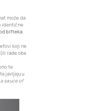
enat može da
o identične
 od bifteka
.
efovi koji ne
(ili rade oba
i
no te
a javljaju u
n a sauce of