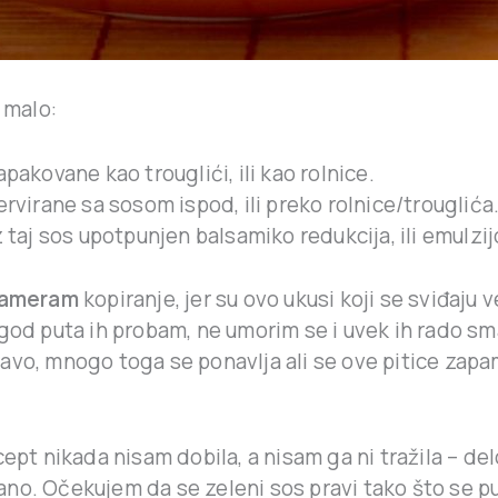
a malo:
zapakovane kao trouglići, ili kao rolnice.
servirane sa sosom ispod, ili preko rolnice/trouglića
uz taj sos upotpunjen balsamiko redukcija, ili emulzi
zameram
kopiranje, jer su ovo ukusi koji se sviđaju ve
 god puta ih probam, ne umorim se i uvek ih rado 
avo, mnogo toga se ponavlja ali se ove pitice zapa
cept nikada nisam dobila, a nisam ga ni tražila – del
no. Očekujem da se zeleni sos pravi tako što se p