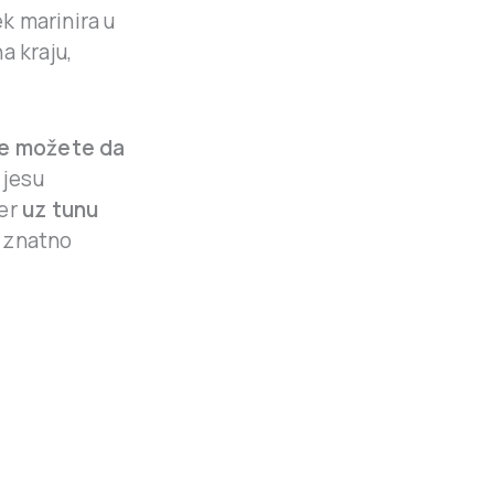
k marinira u
a kraju,
.
ne možete da
 jesu
jer
uz tunu
m znatno