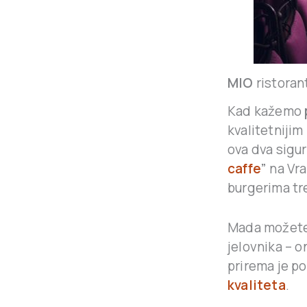
MIO
ristoran
Kad kažemo
kvalitetnijim 
ova dva sigur
caffe
”
na Vr
burgerima tr
Mada možete 
jelovnika – o
prirema je po
kvaliteta
.