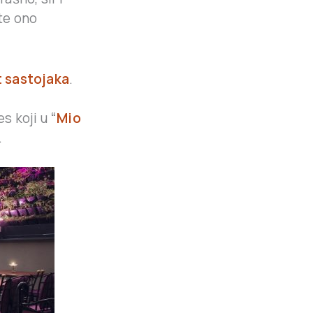
ete ono
t sastojaka
.
s koji u
“
Mio
.