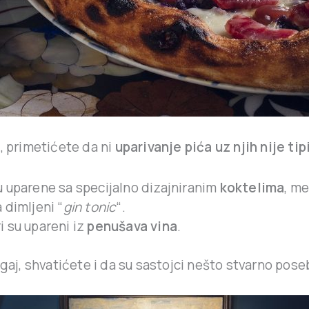
, primetićete da ni
uparivanje pića uz njih nije ti
u uparene sa specijalno dizajniranim
koktelima
, m
 dimljeni “
gin tonic
“.
i su upareni iz
penušava vina
.
ogaj, shvatićete i da su sastojci nešto stvarno pos