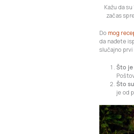
Kažu da su 
začas spre
Do
mog rece
da nađete is
slučajno prvi
Što je
Poštov
Što su
je od 