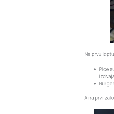
Na prvu loptu
Pice s
izdvaja
Burger
A na prvi zal