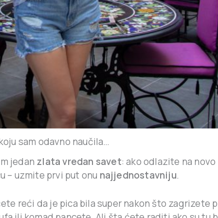
a koju sam odavno naučila…
am jedan
zlata vredan savet
: ako odlazite na nov
cu – uzmite prvi put onu
najjednostavniju
.
ćete reći da je pica bila super nakon što zagrizete p
fa ili komad pancete. Ali šta ćete raditi ako su tu br