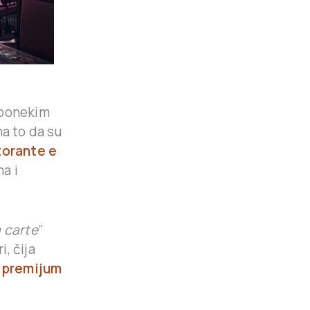
 ponekim
na to da su
torante e
ma i
a carte
”
i, čija
 premijum