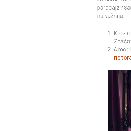
paradajz? S
najvažnije:
Kroz o
Znaćete
A moći
ristor