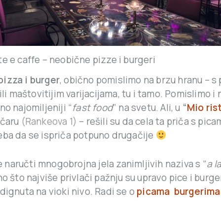
te e caffe – neobične pizze i burgeri
pizza i burger
, obično pomislimo na brzu hranu – s
ili maštovitijim varijacijama, tu i tamo. Pomislimo i 
no najomiljeniji “
fast food
” na svetu. Ali, u
“
Mio ris
ačaru
(Rankeova 1)
– rešili su da cela ta priča s pica
eba da se ispriča potpuno drugačije
naručti mnogobrojna jela zanimljivih naziva s “
a l
no što najviše privlači pažnju su upravo pice i burger
dignuta na vioki nivo. Radi se o
picama burgerima