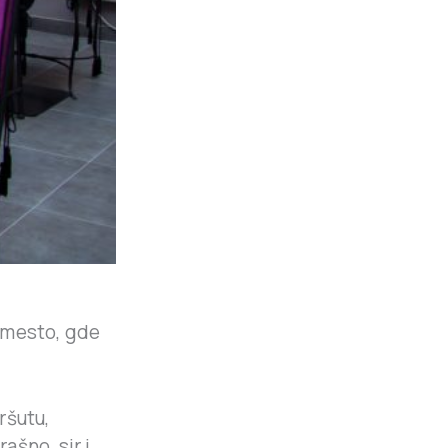
o mesto, gde
ršutu,
ašno, sir i