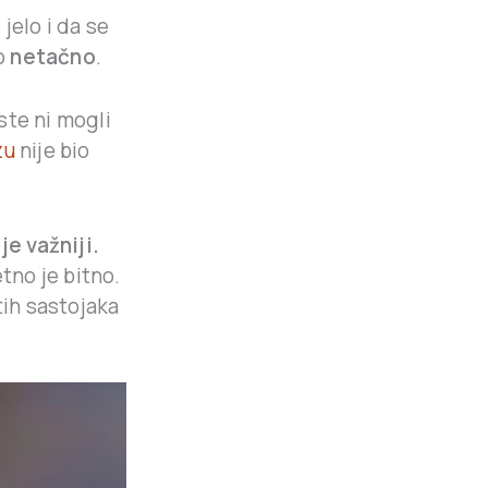
 jelo i da se
no
netačno
.
ste ni mogli
zu
nije bio
e važniji.
tno je bitno.
ih sastojaka