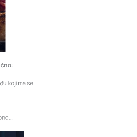
pično
:
eđu kojima se
ebno…