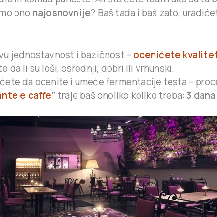
amo ono
najosnovnije
? Baš tada i baš zato, uradić
vu jednostavnost i bazičnost –
ocenićete kvalite
 da li su loši, osrednji, dobri ili vrhunski.
ćete da ocenite i umeće fermentacije testa – proce
ante e caffe
”
traje baš onoliko koliko treba:
3 dana