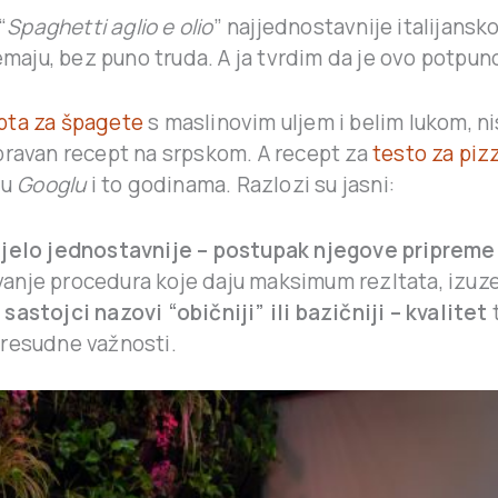
“
Spaghetti aglio e olio
” najjednostavnije italijansko
maju, bez puno truda. A ja tvrdim da je ovo potpu
pta za špagete
s maslinovim uljem i belim lukom, ni
pravan recept na srpskom. A recept za
testo za piz
 u
Googlu
i to godinama. Razlozi su jasni:
 jelo jednostavnije – postupak njegove pripreme j
anje procedura koje daju maksimum rezltata, izuze
 sastojci nazovi “običniji” ili bazičniji – kvalitet
t
presudne važnosti.