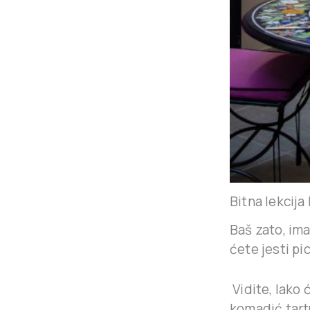
Bitna lekcij
Baš zato, im
ćete jesti pi
Vidite, lako 
komadić tartu