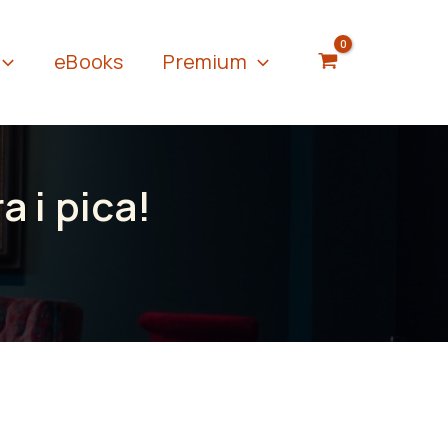
eBooks
Premium
 i pica!