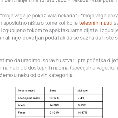
 pentranjem na tu istu vagu – nekada i više puta n
 “moja vaga je pokazivala nekada” i “moja vaga pok
i aposlutno ništa o tome koliko je
telesnih masti
sa
a izgubljeno tokom te spektakularne dijete. Izgubl
an ali
nije dovoljan podatak
da se sazna da li ste 
setimo da uradimo ispravnu stvar i pre početka dij
i na neki od dostupnih načina
(specijalne vage, kali
ćemo u neku od ovih kategorija: