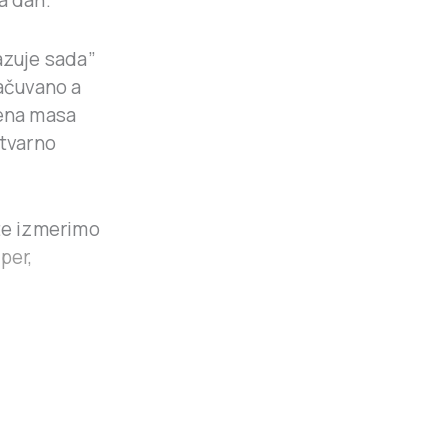
a dan.
azuje sada”
čuvano a
jena masa
stvarno
ete izmerimo
per,