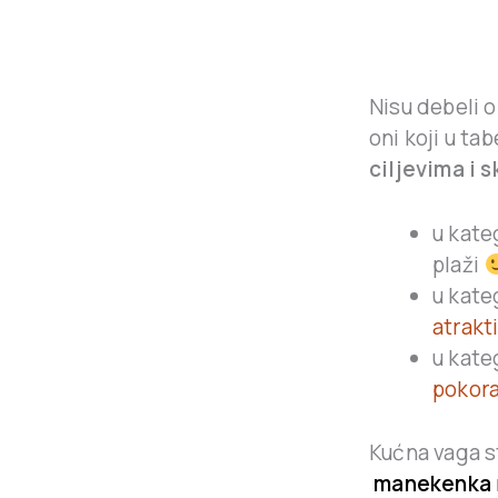
Nisu debeli o
oni koji u ta
ciljevima i 
u kate
plaži
u kate
atrakt
u kateg
pokora
Kućna vaga s
manekenka