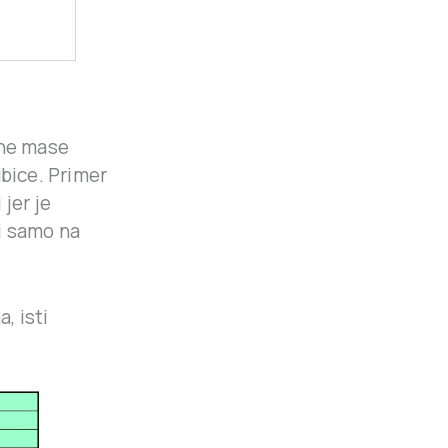
ćne mase
ubice. Primer
jer je
vi samo na
, isti