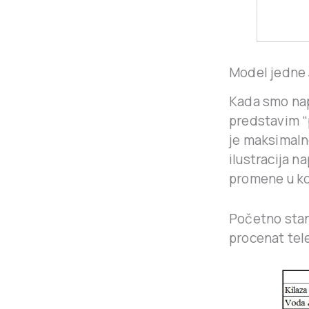
Model jedne 
Kada smo nap
predstavim “
je maksimalno
ilustracija n
promene u kol
Početno stanj
procenat tele