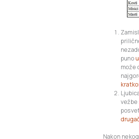
Zamisl
prilič
nezado
puno
u
može d
najgor
kratko
Ljubic
vežbe 
posvet
drugač
Nakon neko