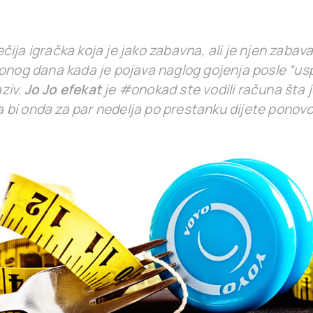
ečija igračka koja je jako zabavna, ali je njen zabav
onog dana kada je pojava naglog gojenja posle “us
aziv.
Jo Jo efekat
je #onokad ste vodili računa šta
 da bi onda za par nedelja po prestanku dijete ponovo 