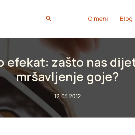
Search
O meni
Blog
o efekat: zašto nas dije
mršavljenje goje?
12.03.2012