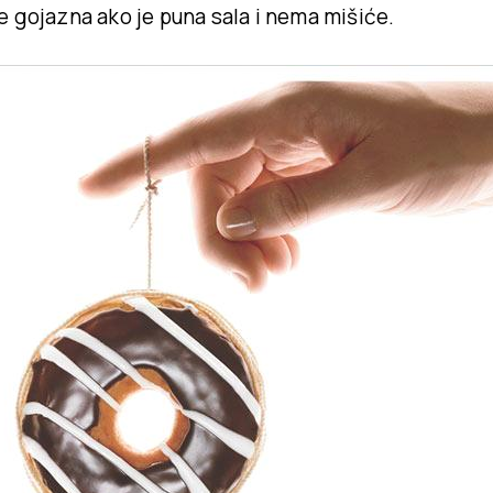
e gojazna ako
je puna sala i nema mišiće.