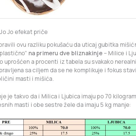
Jo Jo efekat priče
ravili ovu razliku pokušaću da uticaj gubitka miši
plastično”
na primeru
dve bliznakinje
– Milice i Lj
 uprošćen a procenti iz tabela su svakako nerealni 
apravljena sa ciljem da se ne komplikuje i fokus sta
ičini masti i mišića.
e je takvo da i Milica i Ljubica imaju po 70 kilograma
snih masti i obe sestre žele da imaju 5 kg manje: