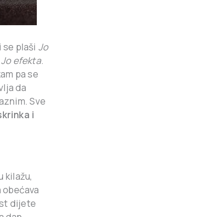
 se plaši
Jo
 Jo efekta
.
zam pa se
vlja da
laznim. Sve
skrinka i
 kilažu,
ja obećava
st dijete