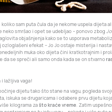
koliko sam puta čula da je nekome uspela dijeta ali
 je neko smršao i opet se udebljao – ponovo zbog
Jo
glovita objašnjenja kako se to usporava metaboli
j ozloglašeni efekat – Jo Jo ostaje misterija i nasta
enedeljnih muka oko dijeta čini kratkotrajnim i pro
e da se spreči ali samo onda kada se on stvarno
ra
i lažljiva vaga!
očinje dijetu tako što stane na vagu, pogleda svoju
ta, iskuka se drugaricama i odabere prvu dijetu ko
 više kilograma za
što kraće vreme
. Zatim uspešno