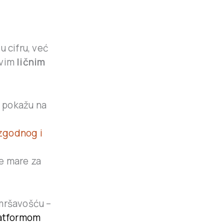
u cifru, već
ovim
ličnim
a pokažu na
 zgodnog i
ne mare za
 mršavošću –
platformom