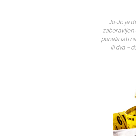
Jo-Jo je d
zaboravljen 
ponela isti n
ili dva –