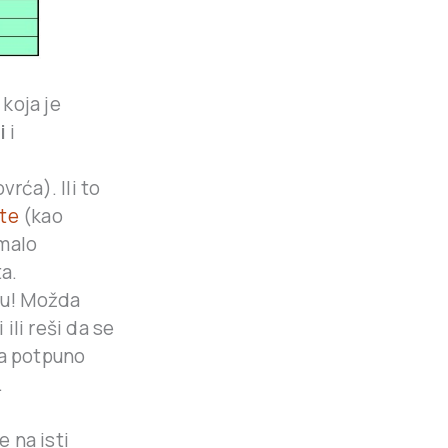
koja je
i
i
rća). Ili to
ete
(kao
 malo
a.
iju! Možda
i ili reši da se
ra potpuno
.
e na isti