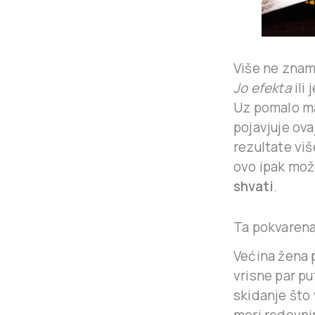
Više ne znam 
Jo efekta
ili
Uz pomalo ma
pojavjuje ova
rezultate viš
ovo ipak mož
shvati
.
Ta pokvarena 
Većina žena p
vrisne par pu
skidanje što