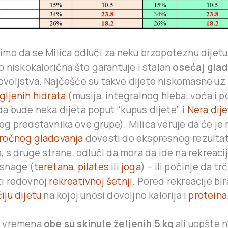
imo da se Milica odluči za neku brzopoteznu dijetu 
no niskokalorična što garantuje i stalan
osećaj glad
voljstva. Najčešće su takve dijete niskomasne uz
gljenih hidrata
(musija, integralnog hleba, voća i pov
a bude neka dijeta poput “kupus dijete” i
Nera dij
eg predstavnika ove grupe). Milica veruje da će je
ročnog gladovanja
dovesti do ekspresnog rezultat
a, s druge strane, odluči da mora da ide na rekreac
snage (
teretana
,
pilates
ili
joga
) – ili počinje da trč
i redovnoj
rekreativnoj šetnji
. Pored rekreacije bi
iju dijetu
na kojoj unosi dovoljno kalorija i
proteina
g vremena
obe su skinule željenih 5 kg
ali uopšte n