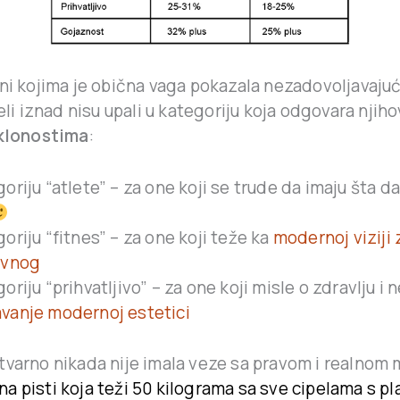
ni kojima je obična vaga pokazala nezadovoljavajuć
beli iznad nisu upali u kategoriju koja odgovara njih
sklonostima
:
goriju “atlete” – za one koji se trude da imaju šta d
goriju “fitnes” – za one koji teže ka
modernoj viziji
ivnog
oriju “prihvatljivo” – za one koji misle o zdravlju i 
vanje modernoj estetici
tvarno nikada nije imala veze sa pravom i realnom
na pisti koja teži 50 kilograma sa sve cipelama s 