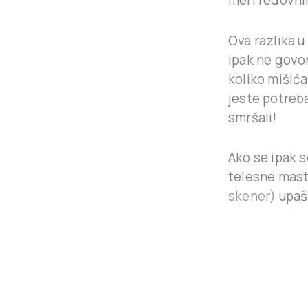
meri redovnim
Ova razlika u
ipak ne govor
koliko mišić
jeste potreb
smršali!
Ako se ipak 
telesne mast
skener)
upaš