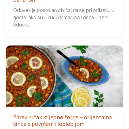
Oduvek je postojao običaj da se pri odlasku u
goste, ako su u kući domaćina i deca – deci
odnese
Zdrav ručak iz jedne šerpe – orijentalna
kinoa s povrćem i leblebijom