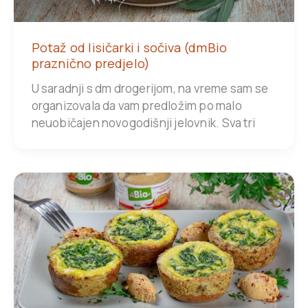
Potaž od lisičarki i sočiva (dmBio
praznično predjelo)
U saradnji s dm drogerijom, na vreme sam se
organizovala da vam predložim po malo
neuobičajen novogodišnji jelovnik. Sva tri