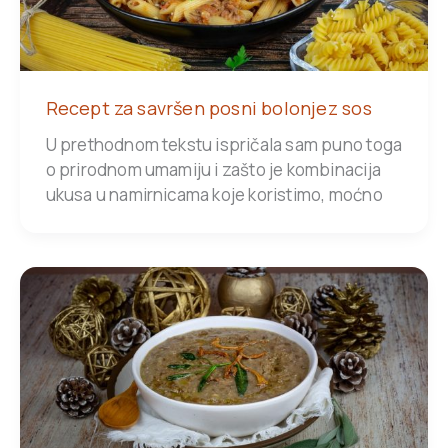
Recept za savršen posni bolonjez sos
U prethodnom tekstu ispričala sam puno toga
o prirodnom umamiju i zašto je kombinacija
ukusa u namirnicama koje koristimo, moćno