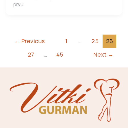
prvu
←
Previous
1
…
25
26
27
…
45
Next
→