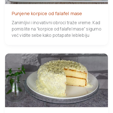
Punjene korpice od falafel mase
Zanimljivi i inovativni obroci traže vreme. Kad
pomislite na “korpice od falafel mase” sigurno
već vidite sebe kako potapate leblebiju