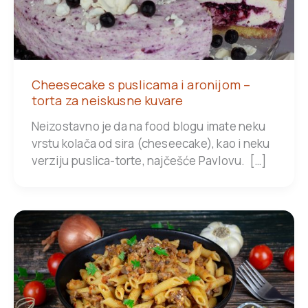
Cheesecake s puslicama i aronijom –
torta za neiskusne kuvare
Neizostavno je da na food blogu imate neku
vrstu kolača od sira (cheseecake), kao i neku
verziju puslica-torte, najčešće Pavlovu. […]