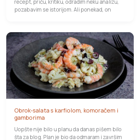
recept, priču, kritiku, odradim neku analizu,
pozabavim se istorijom. Ali ponekad, on
Obrok-salata s karfiolom, komoračem i
gamborima
Uopšte nije bilo u planu da danas pišem bilo
šta za blog. Plan je bio da odmaram i završim