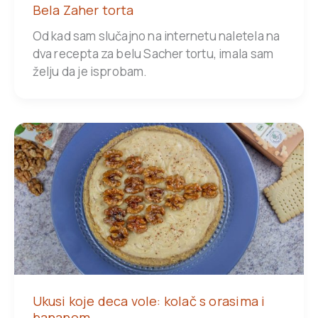
Bela Zaher torta
Od kad sam slučajno na internetu naletela na
dva recepta za belu Sacher tortu, imala sam
želju da je isprobam.
Ukusi koje deca vole: kolač s orasima i
bananom