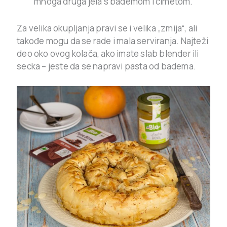
mnoga druga jela s bademom i cimetom.
Za velika okupljanja pravi se i velika „zmija“, ali
takođe mogu da se rade i mala serviranja. Najteži
deo oko ovog kolača, ako imate slab blender ili
secka – jeste da se napravi pasta od badema.