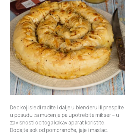
Deo koji sledi radite i dalje u blenderu ili prespite
u posudu za mućenje pa upotrebite mikser – u
zavisnosti od toga kakav aparat koristite.
Dodajte sok od pomorandže, jaje i maslac.