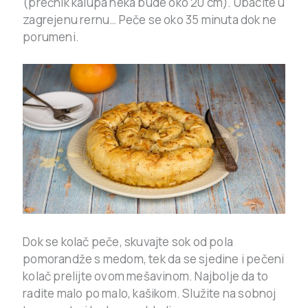
(prečnik kalupa neka bude oko 20 cm). Ubacite u
zagrejenu rernu… Peče se oko 35 minuta dok ne
porumeni.
Dok se kolač peče, skuvajte sok od pola
pomorandže s medom, tek da se sjedine i pečeni
kolač prelijte ovom mešavinom. Najbolje da to
radite malo po malo, kašikom. Služite na sobnoj