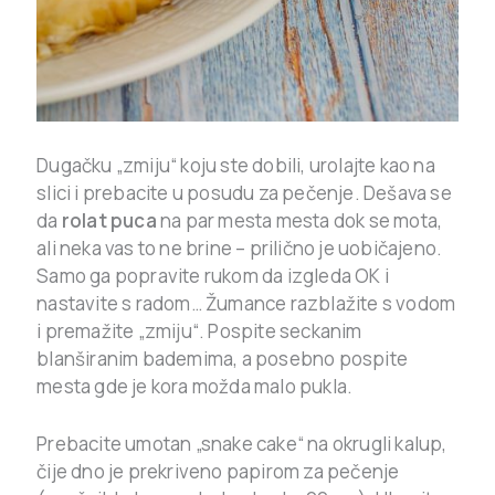
Dugačku „zmiju“ koju ste dobili, urolajte kao na
slici i prebacite u posudu za pečenje. Dešava se
da
rolat puca
na par mesta mesta dok se mota,
ali neka vas to ne brine – prilično je uobičajeno.
Samo ga popravite rukom da izgleda OK i
nastavite s radom… Žumance razblažite s vodom
i premažite „zmiju“. Pospite seckanim
blanširanim bademima, a posebno pospite
mesta gde je kora možda malo pukla.
Prebacite umotan „snake cake“ na okrugli kalup,
čije dno je prekriveno papirom za pečenje