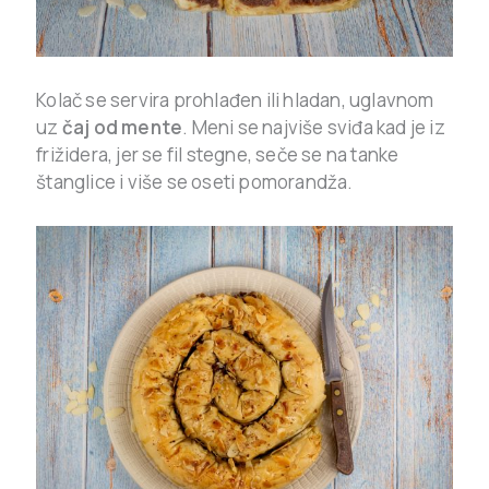
Kolač se servira prohlađen ili hladan, uglavnom
uz
čaj od mente
. Meni se najviše sviđa kad je iz
frižidera, jer se fil stegne, seče se na tanke
štanglice i više se oseti pomorandža.