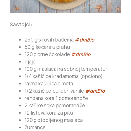
Sastojci:
250 g sirovih badema
#dmBio
50 g šećera u prahu
120 g crne čokolade
#dmBio
1 jaje
100 g maslaca na sobnoj temperaturi
1/4 kašičice kradamoma (opciono)
ravna kašičica cimeta
1/2 kašičice burbon vanile
#dmBio
rendana kora 1 pomorandže
2 kašike soka pomorandže
12 listova kora za pitu
120 g otopljenog maslaca
žumance