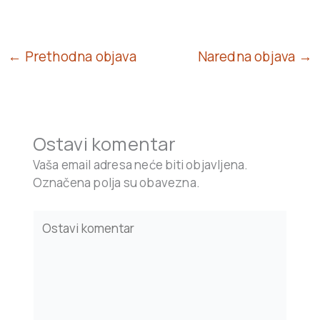
← Prethodna objava
Naredna objava →
Ostavi komentar
Vaša email adresa neće biti objavljena.
Označena polja su obavezna.
Type
here..