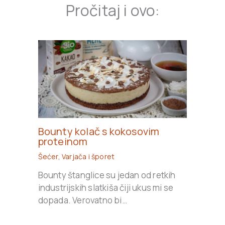
Pročitaj i ovo:
Bounty kolač s kokosovim
proteinom
Šećer
,
Varjača i šporet
Bounty štanglice su jedan od retkih
industrijskih slatkiša čiji ukus mi se
dopada. Verovatno bi…