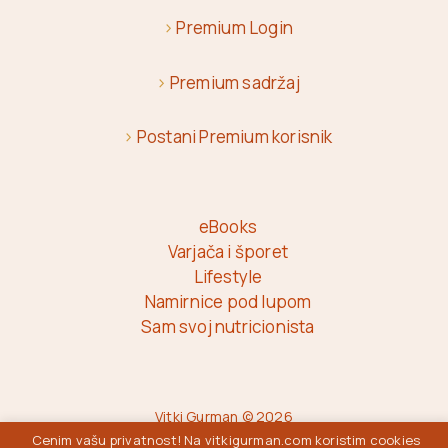
>
Premium Login
>
Premium sadržaj
>
Postani Premium korisnik
eBooks
Varjača i šporet
Lifestyle
Namirnice pod lupom
Sam svoj nutricionista
Vitki Gurman © 2026
Cenim vašu privatnost! Na vitkigurman.com koristim cookies