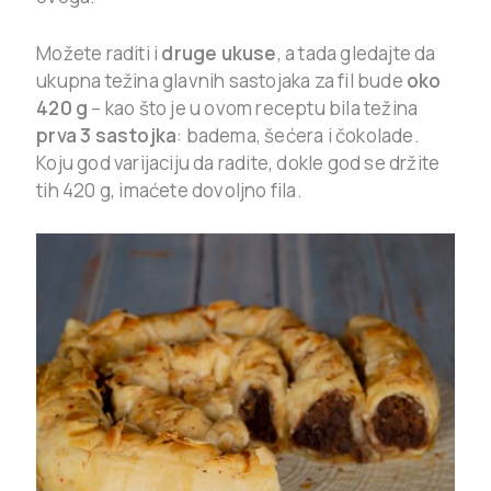
Možete raditi i
druge ukuse
, a tada gledajte da
ukupna težina glavnih sastojaka za fil bude
oko
420 g
– kao što je u ovom receptu bila težina
prva 3 sastojka
: badema, šećera i čokolade.
Koju god varijaciju da radite, dokle god se držite
tih 420 g, imaćete dovoljno fila.