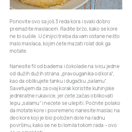
Ponovite ovo sa još 3 reda kora i svaki dobro
premažite maslacem. Radite brzo, kako se kore
ne bi sušile. U činijici treba da vam ostane nešto
malo maslaca, kojim ćete mazati rolat dok ga
motate.
Nanesite fil od badema i čokolade na ivicu jedne
od dužih dužih strana „pravouganika od kora“,
kao da oblikujete tanku i dugačku „salamu“.
Savetujem da za ovaj korak koristite kuhinjske
jednkratne rukavice, jer ćete začas oblikovati
lepu „salamu“ i nećete se ulepiti. Počnite polako
da motate kore i povremeno nanesite maslac na
deo kore koji je bio položen dole na radnu
površinu, kako se ne bi lomila tokom rada – ovo