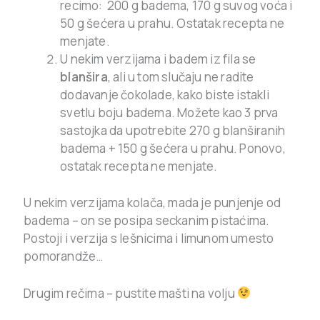
recimo: 200 g badema, 170 g suvog voća i
50 g šećera u prahu. Ostatak recepta ne
menjate.
U nekim verzijama i badem iz fila se
blanšira
, ali u tom slučaju ne radite
dodavanje čokolade, kako biste istakli
svetlu boju badema. Možete kao 3 prva
sastojka da upotrebite 270 g blanširanih
badema + 150 g šećera u prahu. Ponovo,
ostatak recepta ne menjate.
U nekim verzijama kolača, mada je punjenje od
badema – on se posipa seckanim pistaćima.
Postoji i verzija s lešnicima i limunom umesto
pomorandže…
Drugim rečima – pustite mašti na volju