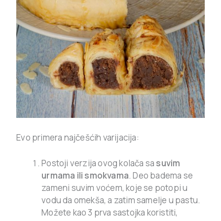
Evo primera najčešćih varijacija:
Postoji verzija ovog kolača sa
suvim
urmama ili smokvama
. Deo badema se
zameni suvim voćem, koje se potopi u
vodu da omekša, a zatim samelje u pastu.
Možete kao 3 prva sastojka koristiti,