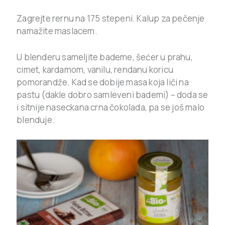
Zagrejte rernu na 175 stepeni. Kalup za pečenje
namažite maslacem.
U blenderu sameljite bademe, šećer u prahu,
cimet, kardamom, vanilu, rendanu koricu
pomorandže. Kad se dobije masa koja liči na
pastu (dakle dobro samleveni bademi) – doda se
i sitnije naseckana crna čokolada, pa se još malo
blenduje.