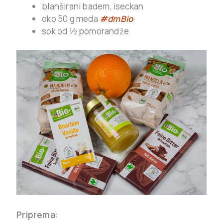
blanširani badem, iseckan
oko 50 g meda
#dmBio
sok od ½ pomorandže
Priprema
: