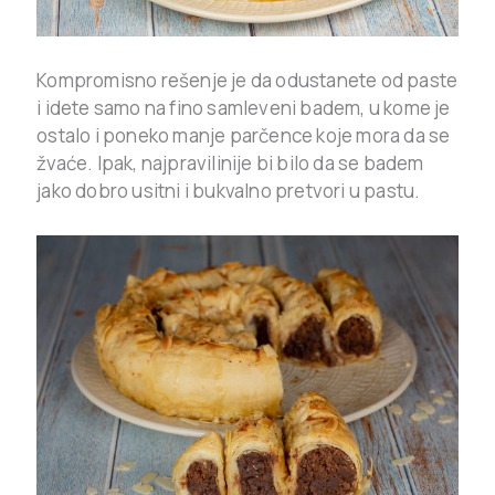
Kompromisno rešenje je da odustanete od paste
i idete samo na fino samleveni badem, u kome je
ostalo i poneko manje parčence koje mora da se
žvaće. Ipak, najpravilinije bi bilo da se badem
jako dobro usitni i bukvalno pretvori u pastu.