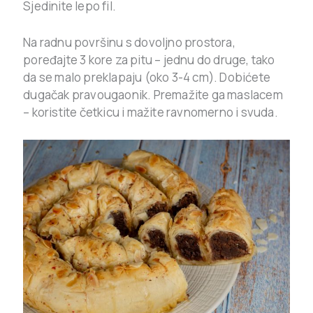
Sjedinite lepo fil.
Na radnu površinu s dovoljno prostora,
poređajte 3 kore za pitu – jednu do druge, tako
da se malo preklapaju (oko 3-4 cm). Dobićete
dugačak pravougaonik. Premažite ga maslacem
– koristite četkicu i mažite ravnomerno i svuda.