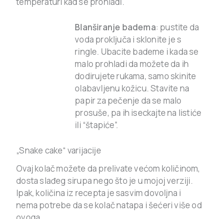
temperaturi kad se prohladi.
Blanširanje badema
: pustite da
voda proključa i sklonite je s
ringle. Ubacite bademe i kada se
malo prohladi da možete da ih
dodirujete rukama, samo skinite
olabavljenu kožicu. Stavite na
papir za pečenje da se malo
prosuše, pa ih iseckajte na listiće
ili “štapiće”.
„Snake cake“ varijacije
Ovaj kolač možete da prelivate većom količinom,
dosta slađeg sirupa nego što je u mojoj verziji.
Ipak, količina iz recepta je sasvim dovoljna i
nema potrebe da se kolač natapa i šećeri više od
ovoga.