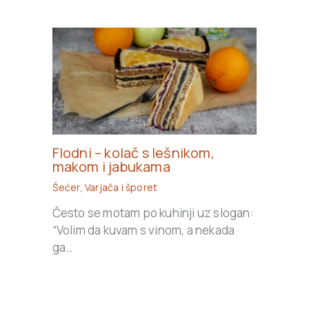
Flodni – kolač s lešnikom,
makom i jabukama
Šećer
,
Varjača i šporet
Često se motam po kuhinji uz slogan:
“Volim da kuvam s vinom, a nekada
ga…