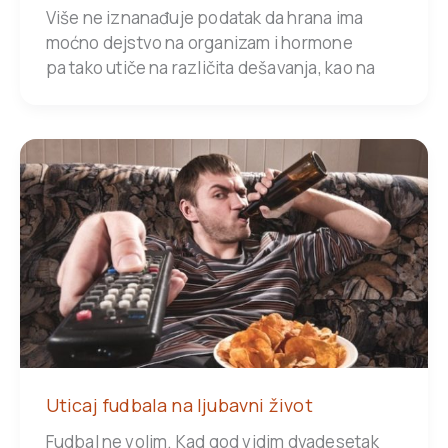
Više ne iznanađuje podatak da hrana ima
moćno dejstvo na organizam i hormone
pa tako utiče na različita dešavanja, kao na
Uticaj fudbala na ljubavni život
Fudbal ne volim. Kad god vidim dvadesetak