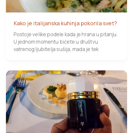
Kako je italijanska kuhinja pokorila svet?
Postoje velike podele kada je hrana u pitanju.
U jednom momentu bićete u društvu
vatrenog ljubitelja sušija, mada je tek