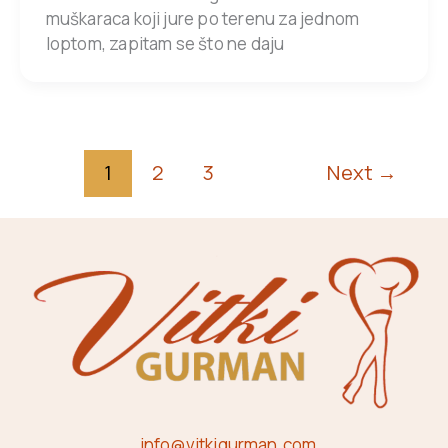
muškaraca koji jure po terenu za jednom
loptom, zapitam se što ne daju
1
2
3
Next
→
info@vitkigurman.com