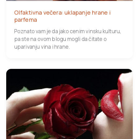
Olfaktivna večera: uklapanje hrane i
parfema
Poznato vam je da jako cenim vinsku kulturu,
pa ste na ovom blogu mogli da čitate o
uparivanju vina i hrane.