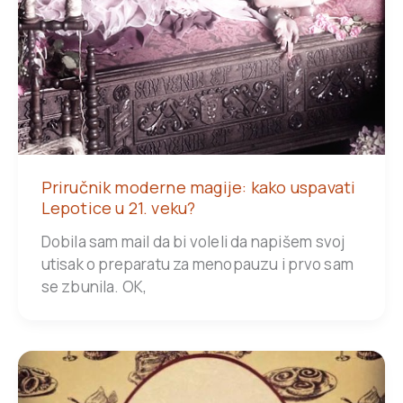
Priručnik moderne magije: kako uspavati
Lepotice u 21. veku?
Dobila sam mail da bi voleli da napišem svoj
utisak o preparatu za menopauzu i prvo sam
se zbunila. OK,