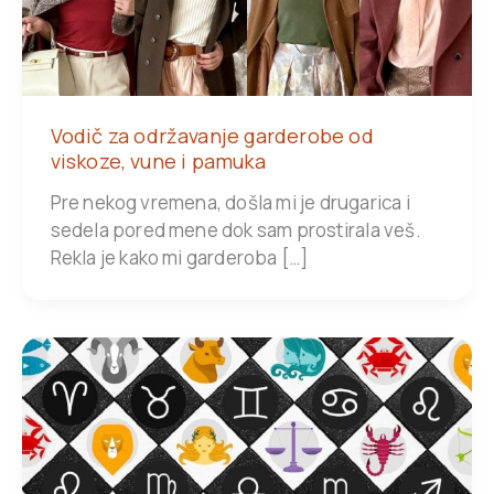
Vodič za održavanje garderobe od
viskoze, vune i pamuka
Pre nekog vremena, došla mi je drugarica i
sedela pored mene dok sam prostirala veš.
Rekla je kako mi garderoba […]