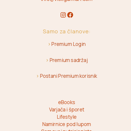
Samo za članove:
>
Premium Login
>
Premium sadržaj
>
Postani Premium korisnik
eBooks
Varjača i šporet
Lifestyle
Namirnice pod lupom