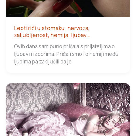
Leptirići u stomaku: nervoza,
zaljubljenost, hemija, ljubav…
Ovih dana sam puno pričala s prijateljima o
ljubavi i izborima. Pričali smo i o hemiji među
ljudima pa zaključili da je