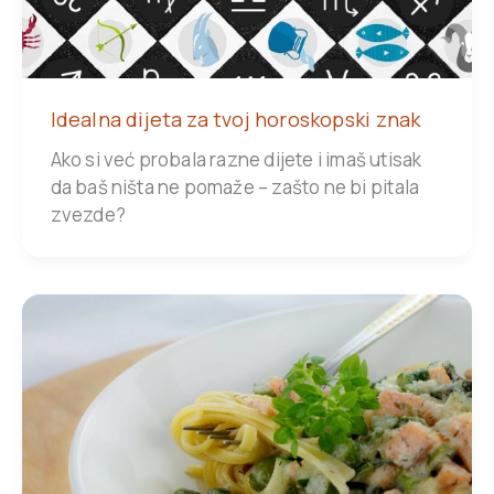
Idealna dijeta za tvoj horoskopski znak
Ako si već probala razne dijete i imaš utisak
da baš ništa ne pomaže – zašto ne bi pitala
zvezde?