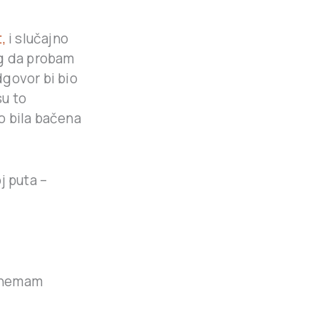
,
i slučajno
og da probam
dgovor bi bio
su to
no bila bačena
j puta –
ma nemam