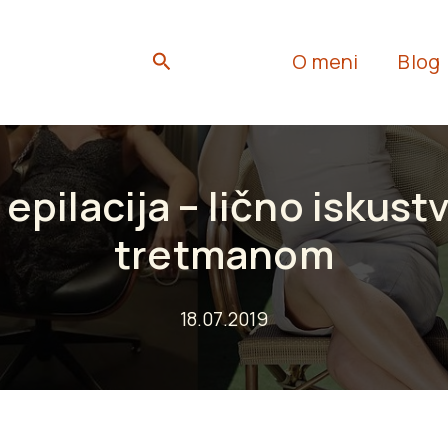
Search
O meni
Blog
 epilacija – lično iskustv
tretmanom
18.07.2019