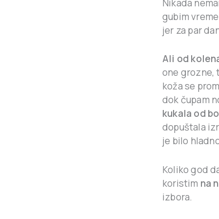
Nikada nemam
gubim vreme 
jer za par da
Ali od kolen
one grozne, 
koža se prom
dok čupam no
kukala od b
dopuštala izr
je bilo hladn
Koliko god 
koristim
na 
izbora.