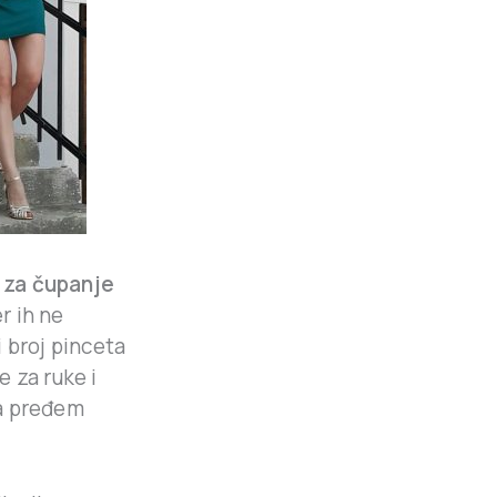
 za čupanje
r ih ne
 broj pinceta
e za ruke i
da pređem