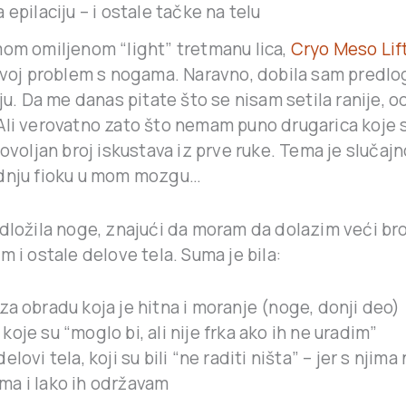
 epilaciju – i ostale tačke na telu
mom omiljenom “light” tretmanu lica,
Cryo Meso Lift
 svoj problem s nogama. Naravno, dobila sam predl
iju. Da me danas pitate što se nisam setila ranije, o
Ali verovatno zato što nemam puno drugarica koje 
dovoljan broj iskustava iz prve ruke. Tema je slučaj
dnju fioku u mom mozgu…
dložila noge, znajući da moram da dolazim veći bro
m i ostale delove tela. Suma je bila:
 za obradu koja je hitna i moranje (noge, donji deo)
koje su “moglo bi, ali nije frka ako ih ne uradim”
delovi tela, koji su bili “ne raditi ništa” – jer s nji
ma i lako ih održavam