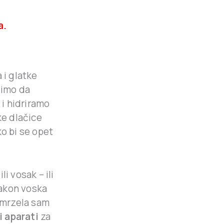
a.
 i glatke
limo da
i hidriramo
ke dlačice
ko bi se opet
li vosak – ili
nakon voska
, mrzela sam
i aparati
za