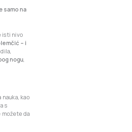
se samo na
 isti nivo
lemčić – i
dila,
bog nogu
,
 nauka, kao
a s
ne možete da