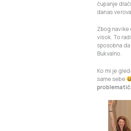
čupanje dlač
danas verova
Zbog navike 
visok. To rad
sposobna da 
Bukvalno.
Ko mi je gled
same sebe
problematič