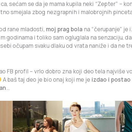
ica, sećam se da je mama kupila neki “Zepter” – ko
tno smejala zbog nezgrapnih i malobrojnih pinceta
od rane mladosti,
moj prag bola
na “čerupanje” je 
im godinama i toliko sam ogluglala na senzaciju, d
sebi očupam svaku dlaku od vrata naniže i da ne t
ao FB profil – vrlo dobro zna koji deo tela najviše v
A baš taj deo je bio onaj koji me je
izdao i postao
an
…