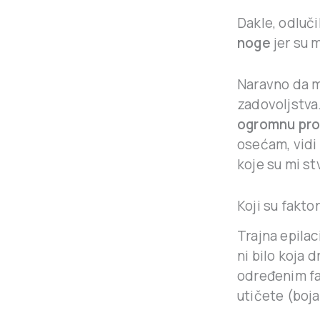
Dakle, odluči
noge
jer su m
Naravno da mi
zadovoljstva.
ogromnu pr
osećam, vidi 
koje su mi st
Koji su fakto
Trajna epila
ni bilo koja 
određenim fa
utičete (boja