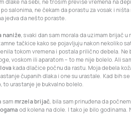
 dlake na sebi, ne trošim previše vremena na depil
po salonima, ne čekam da porastu za vosak i ništa 
na jedva da nešto poraste.
a naniže
, svaki dan sam morala da uzimam brijač u 
tamne tačkice kako se pojavljuju nakon nekoliko s
enila tokom vremena i postala prilično debela. Ne 
ge, voskom ili aparatom – to me nije bolelo. Ali s
olova
kada dlačice počnu da rastu. Moja debela koža
astanje čupanih dlaka i one su urastale. Kad bih se n
o, to urastanje je bukvalno bolelo.
da sam
mrzela brijač
, bila sam prinuđena da počnem
nogama
od kolena na dole. I tako je bilo godinama.