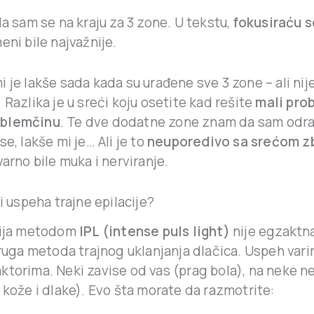
la sam se na kraju za 3 zone. U tekstu,
fokusiraću 
eni bile najvažnije.
 je lakše sada kada su urađene sve 3 zone – ali nije
 Razlika je u sreći koju osetite kad rešite
mali prob
oblemčinu
. Te dve dodatne zone znam da sam odra
se, lakše mi je… Ali je to
neuporedivo sa srećom z
varno bile muka i nerviranje.
ri uspeha trajne epilacije?
cija metodom
IPL (intense puls light)
nije egzaktna
druga metoda trajnog uklanjanja dlačica. Uspeh varir
ktorima. Neki zavise od vas (prag bola), na neke 
 kože i dlake). Evo šta morate da razmotrite: