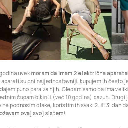
 godina uvek
moram da imam 2 električna aparata
i aparati su oni najjednostavniji, kupujem ih često je
dajem puno para za njih. Gledam samo da ima veliki
S jednim čupam bikini i
(već 10 godina)
pazuh. Drugi j
 ne podnosim dlake, koristim ih svaki 2. ili 3. dan 
ožavam ovaj svoj sistem!