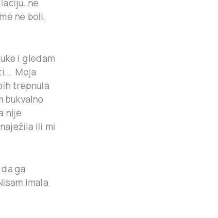
aciju, ne
me ne boli,
ruke i gledam
ati… Moja
bih trepnula
am bukvalno
 nije
aježila ili mi
 da ga
 Nisam imala