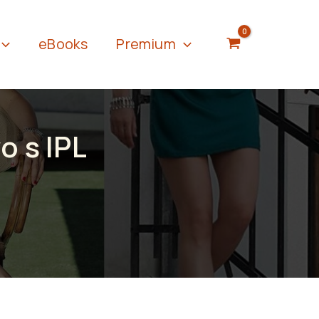
eBooks
Premium
o s IPL