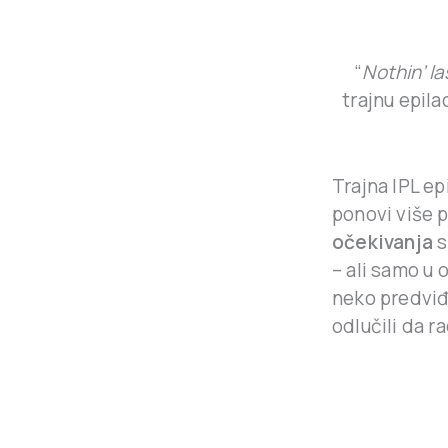
“
Nothin’ l
trajnu epila
Trajna IPL ep
ponovi više p
očekivanja
s
– ali samo u 
neko predviđ
odlučili da r