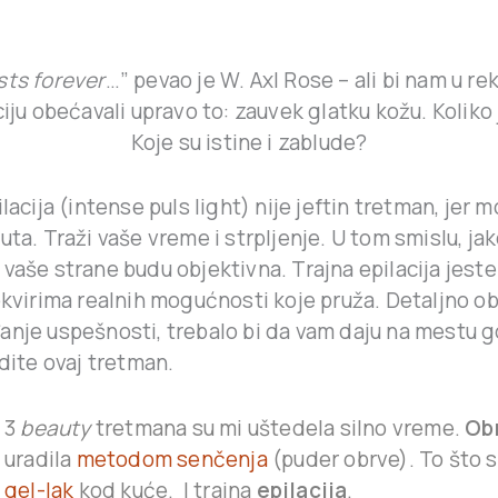
asts forever
…” pevao je W. Axl Rose – ali bi nam u r
ciju obećavali upravo to: zauvek glatku kožu. Koliko
Koje su istine i zablude?
ilacija (intense puls light) nije jeftin tretman, jer 
uta. Traži vaše vreme i strpljenje. U tom smislu, jak
 vaše strane budu objektivna. Trajna epilacija jest
okvirima realnih mogućnosti koje pruža. Detaljno o
anje uspešnosti, trebalo bi da vam daju na mestu 
adite ovaj tretman.
3
beauty
tretmana su mi uštedela silno vreme.
Ob
uradila
metodom senčenja
(puder obrve). To što 
gel-lak
kod kuće. I trajna
epilacija
.