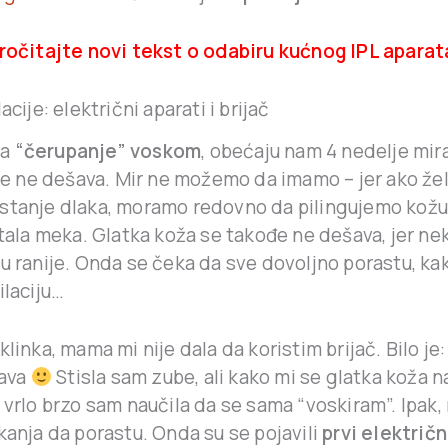
ročitajte novi tekst o odabiru kućnog IPL aparat
acije: električni aparati i brijač
na
“čerupanje” voskom
, obećaju nam 4 nedelje mira
 se ne dešava. Mir ne možemo da imamo – jer ako že
stanje dlaka, moramo redovno da pilingujemo kožu 
stala meka. Glatka koža se takođe ne dešava, jer ne
u ranije. Onda se čeka da sve dovoljno porastu, ka
ilaciju…
linka, mama mi nije dala da koristim brijač. Bilo je: i
kava
Stisla sam zube, ali kako mi se glatka koža 
 vrlo brzo sam naučila da se sama “voskiram”. Ipak
kanja da porastu. Onda su se pojavili
prvi električn