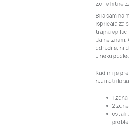
Zone hitne za
Bila sam na 
ispričala za
trajnu epilac
da ne znam. 
odradile, ni 
u neku posle
Kad mi je pre
razmotrila sa
1 zona
2 zone 
ostali 
proble