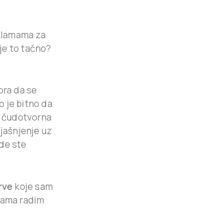
eklamama za
 je to tačno?
mora da se
o je bitno da
e čudotvorna
bjašnjenje uz
gde ste
rve
koje sam
sama radim