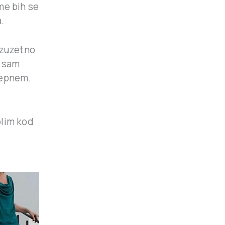
me bih se
.
izuzetno
a sam
repnem.
olim kod