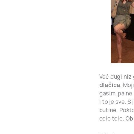
Već dugi niz
dlačica
. Moj
gasim, pa ne 
i to je sve. 
butine. Pošto
celo telo.
Ob