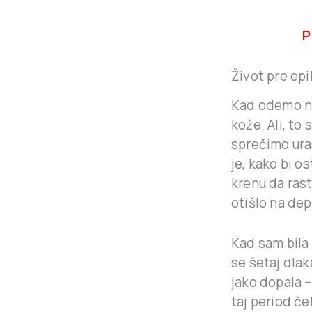
P
Život pre epil
Kad odemo 
kože. Ali, to
sprečimo ura
je, kako bi o
krenu da rast
otišlo na dep
Kad sam bila k
se šetaj dla
jako dopala –
taj period če