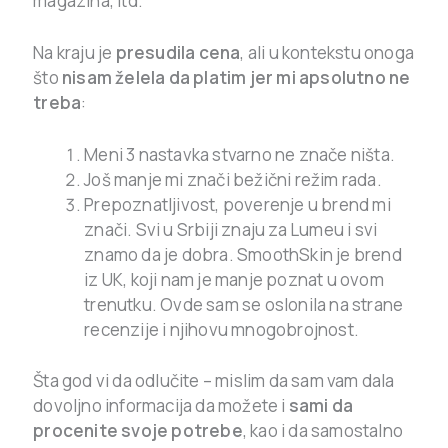
magazina, itd.
Na kraju je
presudila cena
, ali u kontekstu onoga
što
nisam želela da platim jer mi apsolutno ne
treba
:
Meni 3 nastavka stvarno ne znače ništa.
Još manje mi znači bežični režim rada.
Prepoznatljivost, poverenje u brend mi
znači. Svi u Srbiji znaju za Lumeu i svi
znamo da je dobra. SmoothSkin je brend
iz UK, koji nam je manje poznat u ovom
trenutku. Ovde sam se oslonila na strane
recenzije i njihovu mnogobrojnost.
Šta god vi da odlučite – mislim da sam vam dala
dovoljno informacija da možete i
sami da
procenite svoje potrebe
, kao i da samostalno