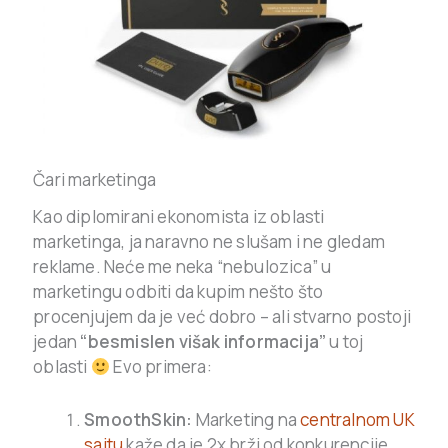
Čari marketinga
Kao diplomirani ekonomista iz oblasti
marketinga, ja naravno ne slušam i ne gledam
reklame. Neće me neka “nebulozica” u
marketingu odbiti da kupim nešto što
procenjujem da je već dobro – ali stvarno postoji
jedan
“besmislen višak informacija”
u toj
oblasti
Evo primera:
SmoothSkin:
Marketing na
centralnom UK
sajtu
kaže da je 2x brži od konkurencije,