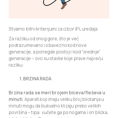
Stvarno bitni kriterijumi za izbor IPL uređaja
Za razliku od onog gore, što je već
podrazumevano i obavezno kod nove
generacije, a ponegde postoji i kod “srednje”
generacije – ovo su stavke koje prave najveću
razliku:
1. BRZINA RADA
Brzina rada se meri brojem biceva/fleševa u
minuti.
Aparati koji imaju veliku broj blickanja u
minuti mogu da bukvalno klizaju preko velikih
površina – tipa: vučete ga po nogama i on blicka,