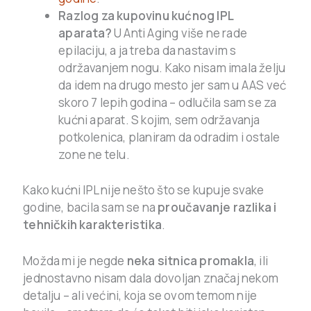
Razlog za kupovinu kućnog IPL
aparata?
U Anti Aging više ne rade
epilaciju, a ja treba da nastavim s
održavanjem nogu. Kako nisam imala želju
da idem na drugo mesto jer sam u AAS već
skoro 7 lepih godina – odlučila sam se za
kućni aparat. S kojim, sem održavanja
potkolenica, planiram da odradim i ostale
zone ne telu.
Kako kućni IPL nije nešto što se kupuje svake
godine, bacila sam se na
proučavanje razlika i
tehničkih karakteristika
.
Možda mi je negde
neka sitnica promakla
, ili
jednostavno nisam dala dovoljan značaj nekom
detalju – ali većini, koja se ovom temom nije