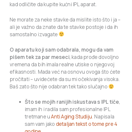
kad odličite da kupite kućni IPL aparat.
Ne morate za neke stavke da mislite isto što i ja –
ali je važno da znate da te stavke postoje i da ih
samostalno izvagate
O aparatu koji sam odabrala, mogu da vam
pišem tek za par meseci
, kada prođe dovoljno
vremena da bih imala realne utiske o njegovoj
efikasnosti. Mada već na osnovu ovoga što ćete
pročitati – uvidećete da su mi očekivanja visoka.
Baš zato što nije odabran tek tako slučajno
Što se mojih ranijih iskustava s IPL tiče
,
imam ih i radila sam profesionalne IPL
tretmane u
Anti Aging Studiju
. Napisala
sam vam jako
detaljan tekst o tome pre 4
godine
.