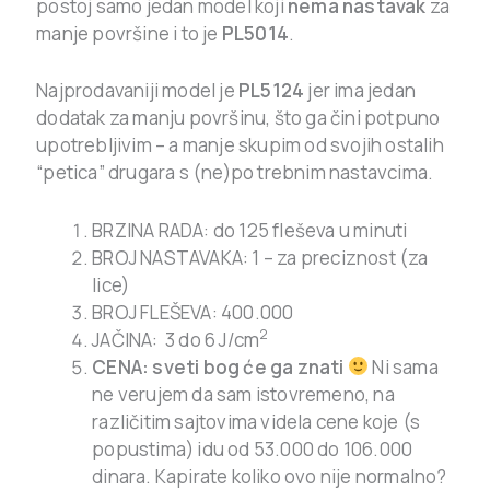
postoj samo jedan model koji
nema nastavak
za
manje površine i to je
PL5014
.
Najprodavaniji model je
PL5124
jer ima jedan
dodatak za manju površinu, što ga čini potpuno
upotrebljivim – a manje skupim od svojih ostalih
“petica” drugara s (ne)po trebnim nastavcima.
BRZINA RADA: do 125 fleševa u minuti
BROJ NASTAVAKA: 1 – za preciznost (za
lice)
BROJ FLEŠEVA: 400.000
2
JAČINA: 3 do 6 J/cm
CENA: sveti bog će ga znati
Ni sama
ne verujem da sam istovremeno, na
različitim sajtovima videla cene koje (s
popustima) idu od 53.000 do 106.000
dinara. Kapirate koliko ovo nije normalno?