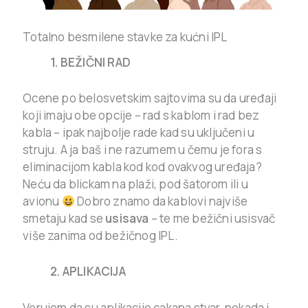
Totalno besmilene stavke za kućni IPL
1. BEŽIČNI RAD
Ocene po belosvetskim sajtovima su da uređaji
koji imaju obe opcije – rad s kablom i rad bez
kabla – ipak najbolje rade kad su uključeni u
struju. A ja baš i ne razumem u čemu je fora s
eliminacijom kabla kod kod ovakvog uređaja?
Neću da blickam na plaži, pod šatorom ili u
avionu
Dobro znamo da kablovi najviše
smetaju kad se
usisava
– te me bežični usisvač
više zanima od bežičnog IPL.
2. APLIKACIJA
Verujem da su aplikacije cakana stvar, nekada i