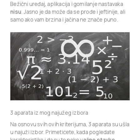
Bežični uređaj, aplikacija i gomilanje nastavaka
nisu
. Jasno je da može da se prođe i jeftinije, ali
samo ako vam brzina i jačina ne znače puno.
3 aparata iz mog najužeg izbora
Na osnovu svih ovih kriterijuma, 3 aparata su ušla
u najuži izbor. Primetićete, kada pogledate
karakteristike i da su te neke v
ažne stavke