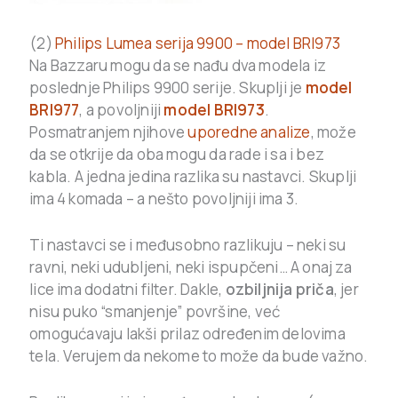
(2)
Philips Lumea serija 9900 – model BRI973
Na Bazzaru mogu da se nađu dva modela iz
poslednje Philips 9900 serije. Skuplji je
model
BRI977
, a povoljniji
model BRI973
.
Posmatranjem njihove
uporedne analize
, može
da se otkrije da oba mogu da rade i sa i bez
kabla. A jedna jedina razlika su nastavci. Skuplji
ima 4 komada – a nešto povoljniji ima 3.
Ti nastavci se i međusobno razlikuju – neki su
ravni, neki udubljeni, neki ispupčeni… A onaj za
lice ima dodatni filter. Dakle,
ozbiljnija priča
, jer
nisu puko “smanjenje” površine, već
omogućavaju lakši prilaz određenim delovima
tela. Verujem da nekome to može da bude važno.