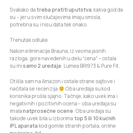
Svakako da
treba pratiti uputstva
, kakva god da
su – jer u svim slučajevima imaju smisla,
potrebna su i nisu data tek onako.
Trenutak odluke
Nakon eliminacije Brauna, iz veoma jasnih
razloga, gore navedenih u delu “cena” – ostala
su mi
samo 2 uređaja
: Lumea BRI973 & Pure Fit.
Otišla sam na Amazon i ostale strane sajtove i
načitala se recenzija
Oba uređaja su kod
korisnika prošla sjajno. Tačnije, kako uvek ima i
negativnih i pozitivnih ocena – oba uređaja su
imala
natprosečne ocene
. Oba uređaja su
takođe uvek bila u izborima
top 5 ili 10 kućnih
IPL aparata
kod gomile stranih portala, online