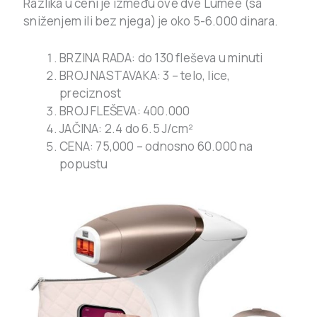
Razlika u ceni je između ove dve Lumee (sa
sniženjem ili bez njega) je oko 5-6.000 dinara.
BRZINA RADA: do 130 fleševa u minuti
BROJ NASTAVAKA: 3 – telo, lice,
preciznost
BROJ FLEŠEVA: 400.000
JAČINA: 2.4 do 6.5 J/cm²
CENA: 75,000 – odnosno 60.000 na
popustu