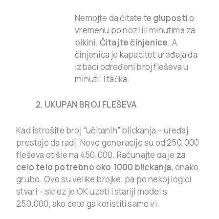
Nemojte da čitate te
gluposti
o
vremenu po nozi ili minutima za
bikini.
Čitajte činjenice
. A
činjenica je kapacitet uređaja da
izbaci određeni broj fleševa u
minuti. I tačka.
2. UKUPAN BROJ FLEŠEVA
Kad istrošite broj “učitanih” blickanja – uređaj
prestaje da radi. Nove generacije su od 250.000
fleševa otišle na 450.000. Računajte da je
za
celo telo potrebno oko 1000 blickanja
, onako
grubo. Ovo su velike brojke, pa po nekoj logici
stvari – skroz je OK uzeti i stariji model s
250.000, ako ćete ga koristiti samo vi.