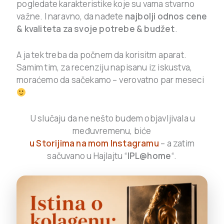
pogledate karakteristike koje su vama stvarno
važne. I naravno, da nađete
najbolji odnos cene
& kvaliteta za svoje potrebe & budžet
.
A ja tek treba da počnem da korisitm aparat.
Samim tim, za recenziju napisanu iz iskustva,
moraćemo da sačekamo – verovatno par meseci
U slučaju da ne nešto budem objavljivala u
međuvremenu, biće
u Storijima na mom Instagramu
– a zatim
sačuvano u Hajlajtu “
IPL@home
“.