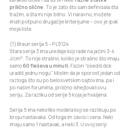
prilično slične
. To je zato što sam definisala šta
tražim, a šta mi nije bitno. Vi naravno, možete
imati potpuno drugačije kriterijume – ovo je ipak
moja lista:
(1) Braun serija 5 – PL5124
Stara serija 3 ima uređaje koji rade na jačini 3-4
2
J/cm
. To nije strašno, koliko je strašno što imaju
samo
60 fleševa u minuti
. Fazon “osediš dok
uradiš jednu nogu”. Mislim da je sporost jedan od
razloga što su po belosvetskim sajtovima, pa i
po našim forumima, prilično ishejtovali ovu
seriju. Za razliku od serije 5 koja je hvaljena.
Serija 5 ima nekoliko modela koji se razlikuju po
broju nastavaka. Od toga im zavisi i cena. Neki
imaju samo 1 nastavak, a neki 3. U ovoj seriji