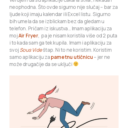
neophodna. Što ovde sigurno nije slučaj – bar za
ljude koji imaju kalendar ili Excel listu. Sigurno
bih umela da se izblickam bez da gledam u
telefon. Pričam iz iskustva… Imam aplikaciju za
moj
Air Fryer
, pa je nisam koristila više od 2 puta
i to kada sam ga tek kupila. Imam i aplikaciju za
svoj
Sous Vide
štap. Ni to ne koristim. Koristim
samo aplikaciju za
pametnu utičnicu
– jer ne
može drugačije da se uključi