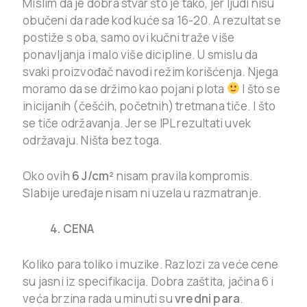
Mislim da je dobra stvar što je tako, jer ljudi nisu
obučeni da rade kod kuće sa 16-20. A rezultat se
postiže s oba, samo ovi kučni traže više
ponavljanja i malo više dicipline. U smislu da
svaki proizvođač navodi režim korišćenja. Njega
moramo da se držimo kao pojani plota
I što se
inicijanih (češćih, početnih) tretmana tiče. I što
se tiče održavanja. Jer se IPL rezultati uvek
održavaju. Ništa bez toga.
Oko ovih
6 J/cm²
nisam pravila kompromis.
Slabije uređaje nisam ni uzela u razmatranje.
4. CENA
Koliko para toliko i muzike. Razlozi za veće cene
su jasni iz specifikacija. Dobra zaštita, jačina 6 i
veća brzina rada u minuti su
vredni para
.