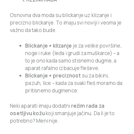
Osnovna dva moda su blickanje uz klizanje i
precizno blickanje. To imaju svi noviji i veoma je
važno da tako bude.
Blickanje
+ klizanje
je za velike površine,
noge i ruke (leđa i grudi za muškarce) – a
to je ono kada samo stisnemo dugme, a
aparat rafalno izbacuje fleševe.
Blickanje + preciznost
su za bikini,
pazuh, lice – kada za svaki fleš moramo da
pritisnemo dugmence.
Neki aparati imaju dodatni
režim rada za
osetljivu kožu
koji smanjuje jačinu. Da li je to
potrebno? Meni nije.