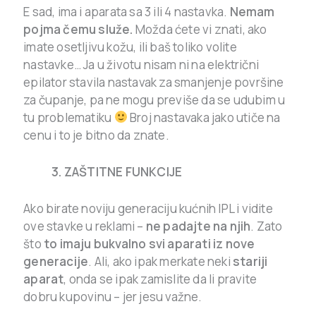
E sad, ima i aparata sa 3 ili 4 nastavka.
Nemam
pojma čemu služe.
Možda ćete vi znati, ako
imate osetljivu kožu, ili baš toliko volite
nastavke… Ja u životu nisam ni na električni
epilator stavila nastavak za smanjenje površine
za čupanje, pa ne mogu previše da se udubim u
tu problematiku
Broj nastavaka jako utiče na
cenu i to je bitno da znate.
3. ZAŠTITNE FUNKCIJE
Ako birate noviju generaciju kućnih IPL i vidite
ove stavke u reklami –
ne padajte na njih
. Zato
što
to
imaju bukvalno svi aparati iz nove
generacije
. Ali, ako ipak merkate neki
stariji
aparat
, onda se ipak zamislite da li pravite
dobru kupovinu – jer jesu važne.