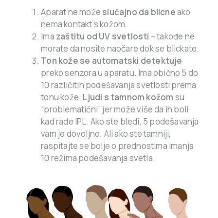
Aparat ne može
slučajno da blicne
ako
nema kontakt s kožom.
Ima
zaštitu od UV svetlosti
– takođe ne
morate da nosite naočare dok se blickate.
Ton kože se automatski detektuje
preko senzora u aparatu. Ima obično 5 do
10 različitih podešavanja svetlosti prema
tonu kože.
Ljudi s tamnom kožom
su
“problematični” jer može više da ih boli
kad rade IPL. Ako ste bledi, 5 podešavanja
vam je dovoljno. Ali ako ste tamniji,
raspitajte se bolje o prednostima imanja
10 režima podešavanja svetla.