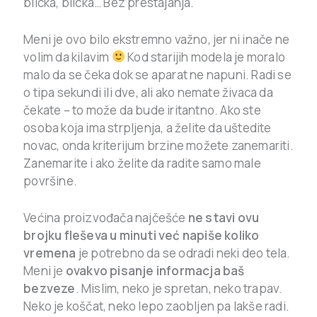
blicka, blicka… Bez prestajanja.
Meni je ovo bilo ekstremno važno, jer ni inače ne
volim da kilavim
Kod starijih modela je moralo
malo da se čeka dok se aparat ne napuni. Radi se
o tipa sekundi ili dve, ali ako nemate živaca da
čekate – to može da bude iritantno. Ako ste
osoba koja ima strpljenja, a želite da uštedite
novac, onda kriterijum brzine možete zanemariti.
Zanemarite i ako želite da radite samo male
površine.
Većina proizvođača najčešće
ne stavi ovu
brojku fleševa u minuti već napiše koliko
vremena
je potrebno da se odradi neki deo tela.
Meni je
ovakvo pisanje informacja baš
bezveze
. Mislim, neko je spretan, neko trapav.
Neko je koščat, neko lepo zaobljen pa lakše radi.