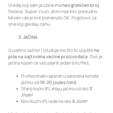
Uređaj koji sam ja uzela ima
neograničen broj
fleševa. Super zvuči, ali mi nije bilo presudno.
Mislim i da je sve pomenuto OK. Pogotovo za
one koji gledaju cenu.
3. JAČINA
Izuzetno važno! I izluđuje me što to uopšte
ne
piše na sajtovima većine proizvođača
. Ovo je
jačina kojom će vas udariti jedan blic/fleš.
Profesionalni aparati u salonima koriste
jačinu od
16-20 joules/cm2
Stariji kućni IPL imaju jačinu od oko
3
J/cm²
Novi kućni IPL rade na oko
6 J/cm²