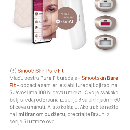
(3)
SmoothSkin Pure Fit
Mlađu sestru
Pure Fit
uređaja –
Smootskin
Bare
Fit
– odbacila sam jer je slabiji uređaj koji radi na
3 J/cm² i ima 100 bliceva u minuti. Ovo je svakako
bolji uređaj od Brauna iz serije 3 sa onih jadnih 60
bliceva u minuti. A isto koštaju. Ako tražite nešto
na
limitiranom budžetu
, precrtajte Braun iz
serije 3 i uzmite ovo.