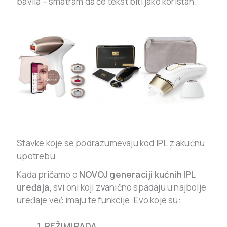
bavila – smatram da će tekst biti jako koristan.
Stavke koje se podrazumevaju kod IPL z akućnu
upotrebu
Kada pričamo o
NOVOJ generaciji kućnih IPL
uređaja
, svi oni koji zvanično spadaju u najbolje
uređaje već imaju te funkcije. Evo koje su:
1. REŽIMI RADA