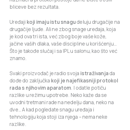
bliceve bez rezultata.
Uređaji
koji imaju istu snagu
deluju drugačije na
drugačije ljude. Ali ne zbog snage uređaja, koja
je kod ova tri ista, već zbog boje vaše kože,
jačine vaših dlaka, vaše discipline u korišćenju…
Što je takođe slučaj i sa IPL u salonu, kao što već
znamo.
Svaki proizvođač je radio svoja
istraživanja
da
dođe do zaključka
koji je najefikasniji protokol
rada s njihovim aparatom
. I odatle potiču
razlike u režimu upotrebe. Neko kaže da se
uvodni tretmani rade na nedelju dana, neko na
dve… A kad pogledate snagu uređaja i
tehnologiju koja stoji iza njega – nema neke
razlike.