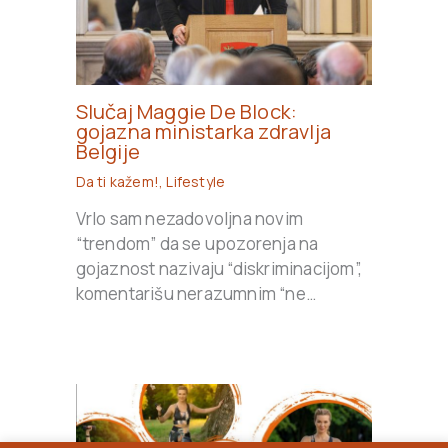
Slučaj Maggie De Block:
gojazna ministarka zdravlja
Belgije
Da ti kažem!
,
Lifestyle
Vrlo sam nezadovoljna novim
“trendom” da se upozorenja na
gojaznost nazivaju “diskriminacijom”,
komentarišu nerazumnim “ne…