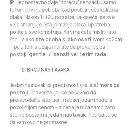
IPL jednostavno daje “goreću” senzaciju samo
tokom prvih upotreba kad postoji veća količina
dlaka. Nakon 1 ili 2 upotrebe, taj osećaj se sve
više smanjuje. Što je manje dlaka, upotreba
postaje sve komotnija. Ali vi nećete misliti isto
što i ja
ako ste osoba s jako osetljivom kožom
– pa u tom slučaju morate da proverite da li
postoji
“gentle” / “sensitive” režim rada
.
2. BROJ NASTAVAKA
Jedan nastavak za preciznost (za lice)
mora da
postoji
. Proverite, jer se dešavalo da
proizvođač u istoj seriji izbaci jedan model s
povoljnijom cenom – a cena je niža samo zato
što ne postoji
ni jedan nastavak
. Potrudite se
da vam ovo ne promakne.