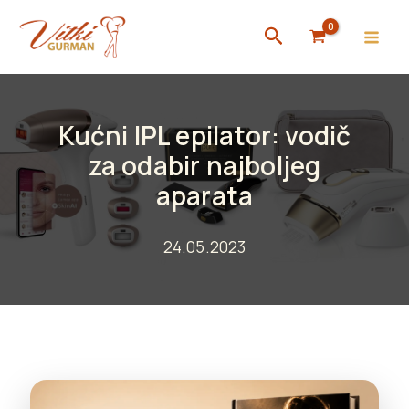
Skip
Search
to
content
Kućni IPL epilator: vodič
za odabir najboljeg
aparata
24.05.2023