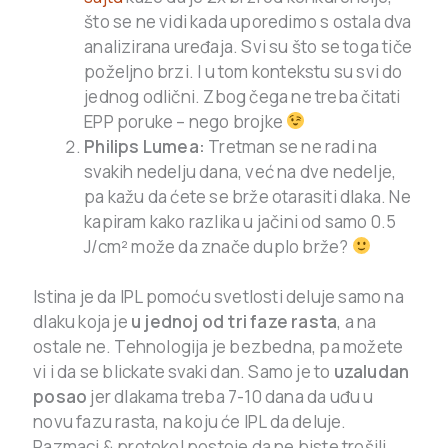
što se ne vidi kada uporedimo s ostala dva
analizirana uređaja. Svi su što se toga tiče
poželjno brzi. I u tom kontekstu su svi do
jednog odlični. Zbog čega ne treba čitati
EPP poruke – nego brojke
Philips Lumea:
Tretman se ne radi na
svakih nedelju dana, već na dve nedelje,
pa kažu da ćete se brže otarasiti dlaka. Ne
kapiram kako razlika u jačini od samo 0.5
J/cm² može da znače duplo brže?
Istina je da IPL pomoću svetlosti deluje samo na
dlaku koja je
u jednoj od tri faze rasta
, a na
ostale ne. Tehnologija je bezbedna, pa možete
vi i da se blickate svaki dan. Samo je to
uzaludan
posao
jer dlakama treba 7-10 dana da uđu u
novu fazu rasta, na koju će IPL da deluje.
Razmaci & protokol postoje da ne biste trošili