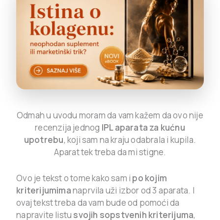
Odmah u uvodu moram da vam kažem da ovo nije
recenzija jednog
IPL aparata za kućnu
upotrebu
, koji sam na kraju odabrala i kupila.
Aparat tek treba da mi stigne.
Ovo je tekst o tome kako sam i
po kojim
kriterijumima
naprvila uži izbor od 3 aparata. I
ovaj tekst treba da vam bude od pomoći da
napravite listu
svojih sopstvenih kriterijuma
,