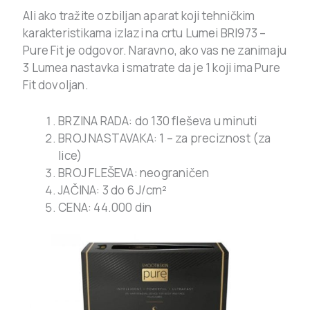
Ali ako tražite ozbiljan aparat koji tehničkim
karakteristikama izlazi na crtu Lumei BRI973 –
Pure Fit je odgovor. Naravno, ako vas ne zanimaju
3 Lumea nastavka i smatrate da je 1 koji ima Pure
Fit dovoljan.
BRZINA RADA: do 130 fleševa u minuti
BROJ NASTAVAKA: 1 – za preciznost (za
lice)
BROJ FLEŠEVA: neograničen
JAČINA: 3 do 6 J/cm²
CENA: 44.000 din