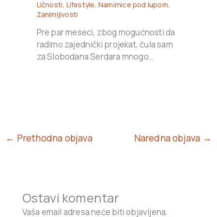
Ličnosti
,
Lifestyle
,
Namirnice pod lupom
,
Zanimljivosti
Pre par meseci, zbog mogućnosti da
radimo zajednički projekat, čula sam
za Slobodana Serdara mnogo…
← Prethodna objava
Naredna objava →
Ostavi komentar
Vaša email adresa neće biti objavljena.