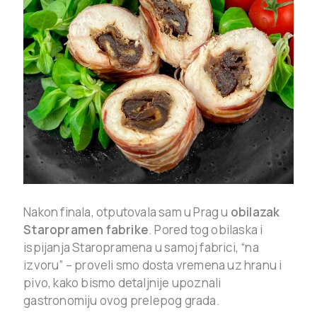
Nakon finala, otputovala sam u Prag u
obilazak
Staropramen fabrike
. Pored tog obilaska i
ispijanja Staropramena u samoj fabrici, “na
izvoru” – proveli smo dosta vremena uz hranu i
pivo, kako bismo detaljnije upoznali
gastronomiju ovog prelepog grada.