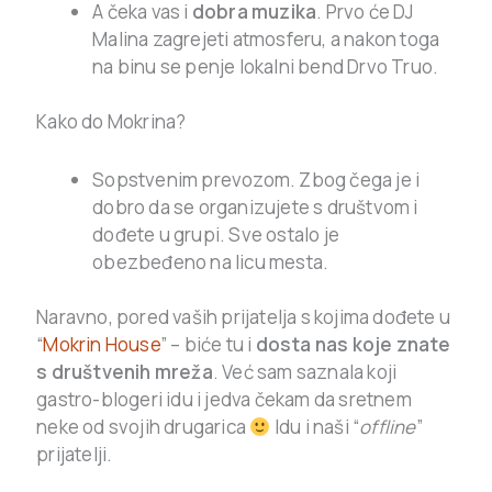
A čeka vas i
dobra muzika
. Prvo će DJ
Malina zagrejeti atmosferu, a nakon toga
na binu se penje lokalni bend Drvo Truo.
Kako do Mokrina?
Sopstvenim prevozom. Zbog čega je i
dobro da se organizujete s društvom i
dođete u grupi. Sve ostalo je
obezbeđeno na licu mesta.
Naravno, pored vaših prijatelja s kojima dođete u
“
Mokrin House
” – biće tu i
dosta nas koje znate
s društvenih mreža
. Već sam saznala koji
gastro-blogeri idu i jedva čekam da sretnem
neke od svojih drugarica
Idu i naši “
offline
”
prijatelji.