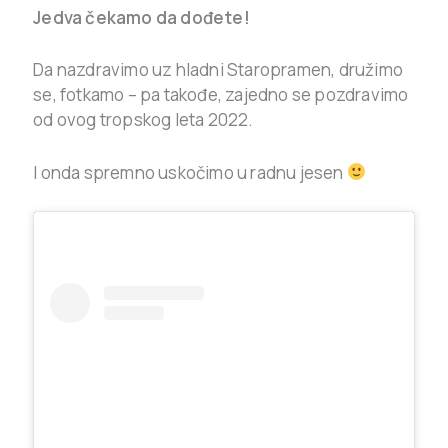
Jedva čekamo da dođete!
Da nazdravimo uz hladni Staropramen, družimo
se, fotkamo – pa takođe, zajedno se pozdravimo
od ovog tropskog leta 2022.
I onda spremno uskočimo u radnu jesen