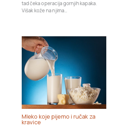
tad čeka operacija gornjih kapaka.
Višak kože na njima…
Mleko koje pijemo i ručak za
kravice