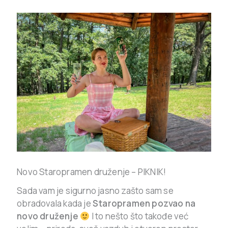
Novo Staropramen druženje – PIKNIK!
Sada vam je sigurno jasno zašto sam se
obradovala kada je
Staropramen pozvao na
novo druženje
I to nešto što takođe već