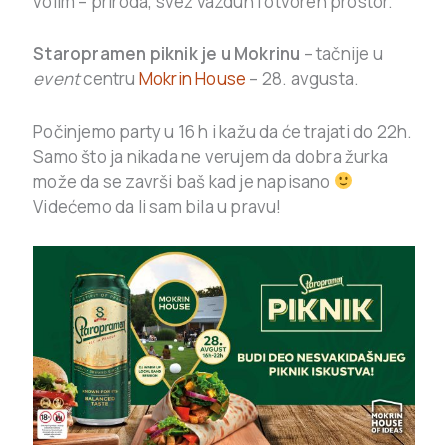
volim – priroda, svež vazduh i otvoren prostor.
Staropramen piknik je u Mokrinu
– tačnije u
event
centru
Mokrin House
– 28. avgusta.
Počinjemo party u 16 h i kažu da će trajati do 22h.
Samo što ja nikada ne verujem da dobra žurka
može da se završi baš kad je napisano
Videćemo da li sam bila u pravu!