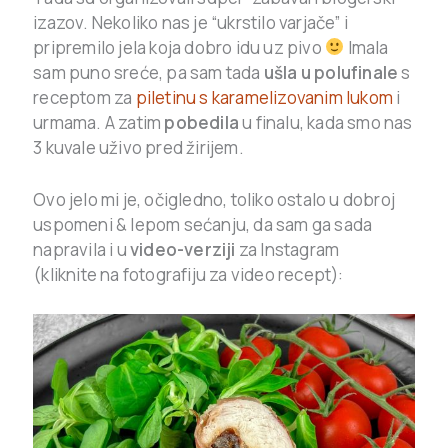
izazov. Nekoliko nas je “ukrstilo varjače” i
pripremilo jela koja dobro idu uz pivo
Imala
sam puno sreće, pa sam tada
ušla u polufinale
s
receptom za
piletinu s karamelizovanim lukom
i
urmama. A zatim
pobedila
u finalu, kada smo nas
3 kuvale uživo pred žirijem.
Ovo jelo mi je, očigledno, toliko ostalo u dobroj
uspomeni & lepom sećanju, da sam ga sada
napravila i u
video-verziji
za Instagram
(kliknite na fotografiju za video recept):