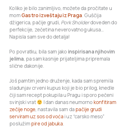
Koliko je bilo zanimljivo, možete da pročitate u
mom
Gastro izveštaju iz Praga
. Guščija
džigerica, pačije grudi,
Pork Sholder
doveden do
perfekcije, zečetina neverovatnog ukusa…
Napisla sam sve do detalja!
Po povratku, bila sam jako
inspirisana njihovim
jelima
, pa sam kasnije prijateljima pripremala
slične đakonije.
Još pamtim jedno druženje, kada sam spremila
sladunjav crveni kupus koji je bio prilog, knedle
čiji sam recept pokupila u Pragu i sporo pečeni
svinjski vrat
I dan danas neumorno
konfitiram
zečije noge
, nastavila sam da
pačije grudi
serviram uz sos od voća
i uz “carsko meso”
poslužim
pire od jabuka
.