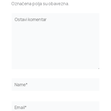
Označena polja su obavezna.
Type
here..
Name*
Email*