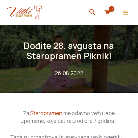
Skip
Search
to
content
Dođite 28. avgusta na
Staropramen Piknik!
26.08.2022
Za
Staropramen
me odavno vežu lepe
upomene, koje datiraju od pre 7 godina…
Tada su organizovali super-zabavan blogerski