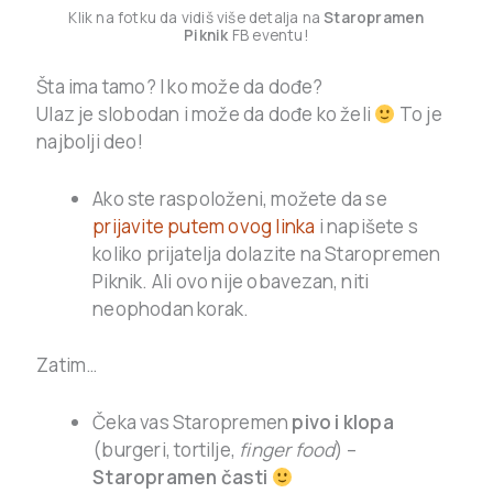
Klik na fotku da vidiš više detalja na
Staropramen
Piknik
FB eventu!
Šta ima tamo? I ko može da dođe?
Ulaz je slobodan i može da dođe ko želi
To je
najbolji deo!
Ako ste raspoloženi, možete da se
prijavite putem ovog linka
i napišete s
koliko prijatelja dolazite na Staropremen
Piknik. Ali ovo nije obavezan, niti
neophodan korak.
Zatim…
Čeka vas Staropremen
pivo i klopa
(burgeri, tortilje,
finger food
) –
Staropramen časti