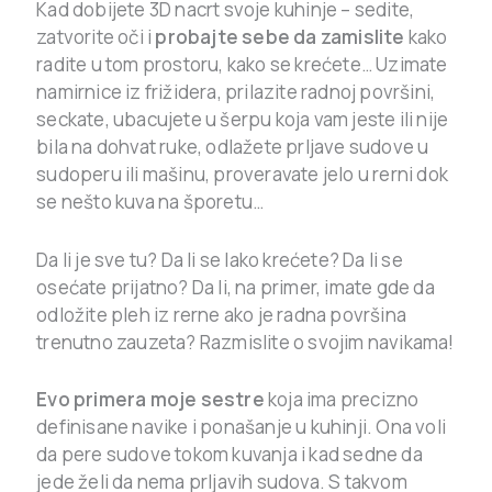
Kad dobijete 3D nacrt svoje kuhinje – sedite,
zatvorite oči i
probajte sebe da zamislite
kako
radite u tom prostoru, kako se krećete… Uzimate
namirnice iz frižidera, prilazite radnoj površini,
seckate, ubacujete u šerpu koja vam jeste ili nije
bila na dohvat ruke, odlažete prljave sudove u
sudoperu ili mašinu, proveravate jelo u rerni dok
se nešto kuva na šporetu…
Da li je sve tu? Da li se lako krećete? Da li se
osećate prijatno? Da li, na primer, imate gde da
odložite pleh iz rerne ako je radna površina
trenutno zauzeta? Razmislite o svojim navikama!
Evo primera moje sestre
koja ima precizno
definisane navike i ponašanje u kuhinji. Ona voli
da pere sudove tokom kuvanja i kad sedne da
jede želi da nema prljavih sudova. S takvom