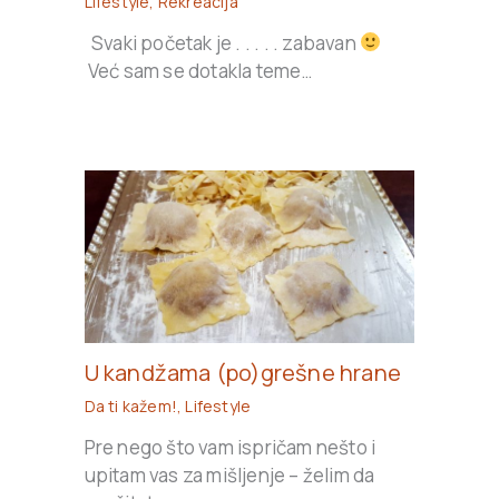
Lifestyle
,
Rekreacija
Svaki početak je . . . . . zabavan
Već sam se dotakla teme…
U kandžama (po)grešne hrane
Da ti kažem!
,
Lifestyle
Pre nego što vam ispričam nešto i
upitam vas za mišljenje – želim da