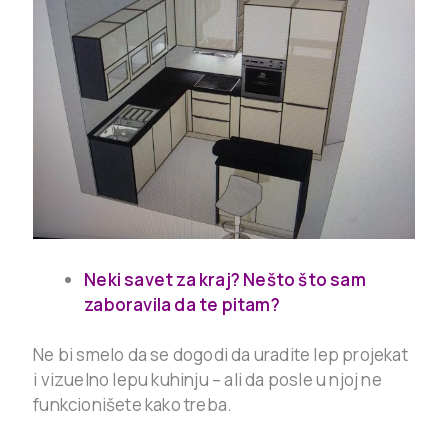
Neki savet za kraj? Nešto što sam
zaboravila da te pitam?
Ne bi smelo da se dogodi da uradite lep projekat
i vizuelno lepu kuhinju – ali da posle u njoj ne
funkcionišete kako treba.