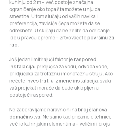
kuhinju od 2 m – već postoje značajna
ograničenje oko toga šta možete u nju da
smestite. U tom slučaju od vaših navika i
preferencija, zavisiće čega možete da se
odreknete. U slučaju da ne želite da odricanje
ide u pravcu opreme – žrtvovaćete
površinu za
rad
.
Još jedan limitirajući faktor je
raspored
instalacija
: priključka za vodu, odvoda vode,
priključaka za trofaznu i monofaznu struju. Ako
nećete
investrati u izmene instalacija
, svaki
vaš projekat moraće da bude uklopljen u
postojeći raspored.
Ne zaboravljamo naravno ni na
broj članova
domaćinstva
. Ne samo kad pričamo o tehnici,
već i o kuhinjskim elementima – veličini i broju