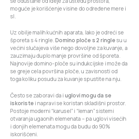
se odustane od ideje za uštedu prostora,
moguće je korišćenje visine do određene mere i
sl.
Uz obilje malih kućnih aparata, lako je odreći se
šporeta s 4 ringle.
Domino ploče s 2 ringle
su u
većini slučajeva više nego dovoljne za kuvanje, a
zauzimaju duplo manje provršine od šporeta.
Najnovije domino-ploče su indukcijske i može da
se greje cela površina ploče, u zavisnosti od
toga koliku posudu za kuvanje spustite na nju.
Često se zaboravi da i
uglovi mogu da se
iskoriste
i napravi se koristan skladišni prostor.
Postoje moderni “karusel” i “leman” sistemi
otvaranja ugaonih elemenata – pa uglovi visećih
i donjih elemenata mogu da budu do 90%
iskorišćeni.