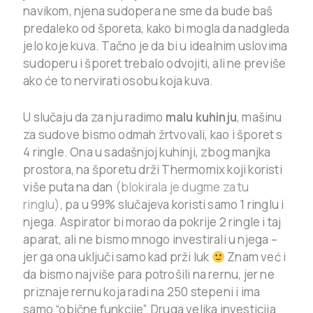
navikom, njena sudopera ne sme da bude baš
predaleko od šporeta, kako bi mogla da nadgleda
jelo koje kuva. Tačno je da bi u idealnim uslovima
sudoperu i šporet trebalo odvojiti, ali ne previše
ako će to nervirati osobu koja kuva.
U slučaju da za nju radimo
malu kuhinju
, mašinu
za sudove bismo odmah žrtvovali, kao i šporet s
4 ringle. Ona u sadašnjoj kuhinji, zbog manjka
prostora, na šporetu drži Thermomix koji koristi
više puta na dan
(blokirala je dugme za tu
ringlu)
, pa u 99% slučajeva koristi samo 1 ringlu i
njega. Aspirator bi morao da pokrije 2 ringle i taj
aparat, ali ne bismo mnogo investirali u njega –
jer ga ona uključi samo kad prži luk
Znam već i
da bismo najviše para potrošili na rernu, jer ne
priznaje rernu koja radi na 250 stepeni i ima
samo “obične funkcije”. Druga velika investicija