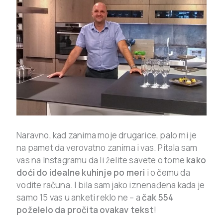
Naravno, kad zanima moje drugarice, palo mi je
na pamet da verovatno zanima i vas. Pitala sam
vas na Instagramu da li želite savete o tome
kako
doći do idealne kuhinje po meri
i o čemu da
vodite računa. I bila sam jako iznenađena kada je
samo 15 vas u anketi reklo ne – a
čak 554
poželelo da pročita ovakav tekst
!