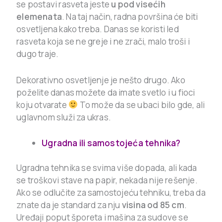
se postavi rasveta jeste
u pod visećih
elemenata
. Na taj način, radna površina će biti
osvetljena kako treba. Danas se koristi led
rasveta koja se ne greje i ne zrači, malo troši i
dugo traje.
Dekorativno osvetljenje je nešto drugo. Ako
poželite danas možete da imate svetlo i u fioci
koju otvarate
To može da se ubaci bilo gde, ali
uglavnom služi za ukras.
Ugradna ili samostojeća tehnika?
Ugradna tehnika se svima više dopada, ali kada
se troškovi stave na papir, nekada nije rešenje.
Ako se odlučite za samostojeću tehniku, treba da
znate da je standard za nju
visina od 85 cm
.
Uređaji poput šporeta i mašina za sudove se