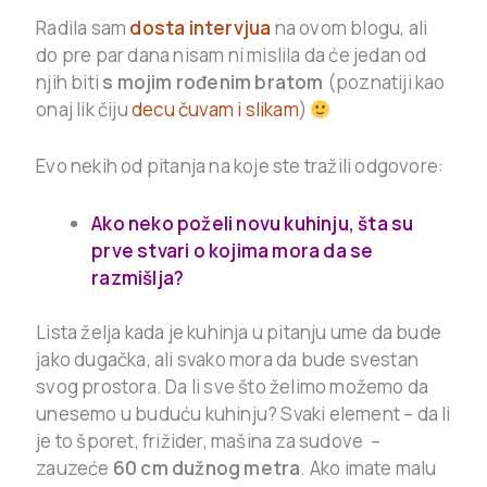
Radila sam
dosta intervjua
na ovom blogu, ali
do pre par dana nisam ni mislila da će jedan od
njih biti
s mojim rođenim bratom
(poznatiji kao
onaj lik čiju
decu čuvam i slikam
)
Evo nekih od pitanja na koje ste tražili odgovore:
Ako neko poželi novu kuhinju, šta su
prve stvari o kojima mora da se
razmišlja?
Lista želja kada je kuhinja u pitanju ume da bude
jako dugačka, ali svako mora da bude svestan
svog prostora. Da li sve što želimo možemo da
unesemo u buduću kuhinju? Svaki element – da li
je to šporet, frižider, mašina za sudove –
zauzeće
60 cm dužnog metra
. Ako imate malu