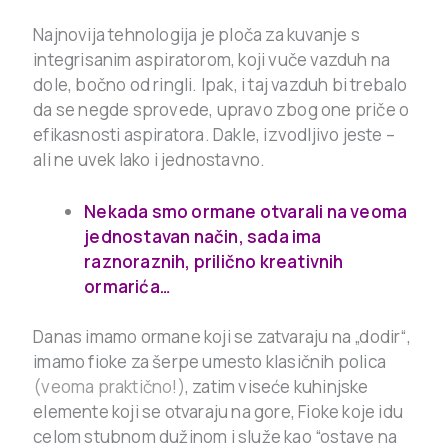
Najnovija tehnologija je ploča za kuvanje s
integrisanim aspiratorom, koji vuče vazduh na
dole, bočno od ringli. Ipak, i taj vazduh bi trebalo
da se negde sprovede, upravo zbog one priče o
efikasnosti aspiratora. Dakle, izvodljivo jeste –
ali ne uvek lako i jednostavno.
Nekada smo ormane otvarali na veoma
jednostavan način, sada ima
raznoraznih, prilično kreativnih
ormarića…
Danas imamo ormane koji se zatvaraju na „dodir“,
imamo fioke za šerpe umesto klasičnih polica
(veoma praktično!)
, zatim viseće kuhinjske
elemente koji se otvaraju na gore, Fioke koje idu
celom stubnom dužinom i služe kao “ostave na