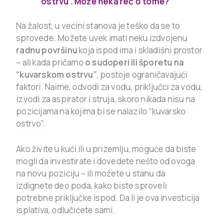
ostrvu”. Može neka reč o tome?
Na žalost, u većini stanova je teško da se to
sprovede. Možete uvek imati neku izdvojenu
radnu površinu
koja ispod ima i skladišni prostor
– ali kada pričamo
o sudoperi ili šporetu na
“kuvarskom ostrvu”
, postoje ograničavajući
faktori. Naime, odvodi za vodu, priključci za vodu,
izvodi za aspirator i struja, skoro nikada nisu na
pozicijama na kojima bi se nalazilo “kuvarsko
ostrvo”.
Ako živite u kući ili u prizemlju, moguće da biste
mogli da investirate i dovedete nešto od ovoga
na novu poziciju – ili možete u stanu da
izdignete deo poda, kako biste sproveli
potrebne priključke ispod. Da li je ova investicija
isplativa, odlučićete sami.