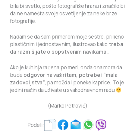
bila bi svetlo, pošto fotografiše hranu i značilo bi
da ne namešta svoje osvetljenje za neke brze
fotografije.
Nadam se da sam primerom moje sestre, prilično
plastičnim i jednostavnim, ilustrovao kako
treba
da razmišljate o sopstvenim navikama
…
Ako je kuhinja rađena po meri, onda ona mora da
bude
odgovor na vaš ritam, potrebe i “mala
zadovoljstva”
, pa možda i poneke kaprice. To je
jedini način da uživate u svakodnevnom radu
(Marko Petrović)
Podeli: