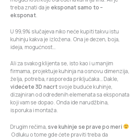
treba znati da je
eksponat samo to –
eksponat
.
U 99,9% slučajeva niko neće kupiti takvu istu
kuhinju kakva je izložena. Ona je dezen, boja,
ideja, mogućnost…
Ali za svakog klijenta se, isto kao i u manjim
firmama, projektuje kuhinja na osnovu dimenzija,
želja, potreba, rasporeda priključaka… Dakle,
videćete 3D nacrt
svoje buduće kuhinje,
dizajniran od određenih elemenata sa eksponata
koji vam se dopao. Onda ide narudžbina,
isporuka i montaža.
Drugim rečima,
sve kuhinje se prave po meri
Odluku o tome gde ćete praviti treba da