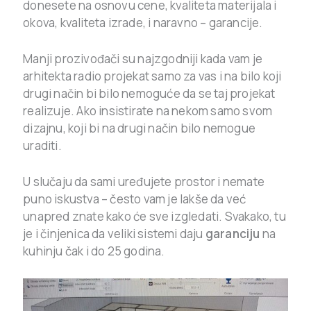
donesete na osnovu cene, kvaliteta materijala i
okova, kvaliteta izrade, i naravno – garancije.
Manji prozivođači su najzgodniji kada vam je
arhitekta radio projekat samo za vas i na bilo koji
drugi način bi bilo nemoguće da se taj projekat
realizuje. Ako insistirate na nekom samo svom
dizajnu, koji bi na drugi način bilo nemogue
uraditi.
U slučaju da sami uređujete prostor i nemate
puno iskustva – često vam je lakše da već
unapred znate kako će sve izgledati. Svakako, tu
je i činjenica da veliki sistemi daju
garanciju
na
kuhinju čak i do 25 godina.