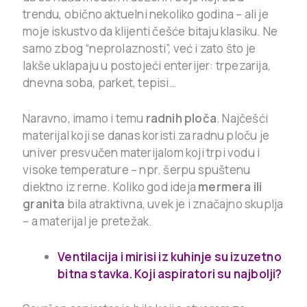
trendu, obično aktuelni nekoliko godina – ali je
moje iskustvo da klijenti češće bitaju klasiku. Ne
samo zbog “neprolaznosti”, već i zato što je
lakše uklapaju u postojeći enterijer: trpezarija,
dnevna soba, parket, tepisi…
Naravno, imamo i temu
radnih ploča
. Najčešći
materijal koji se danas koristi za radnu ploču je
univer presvučen materijalom koji trpi vodu i
visoke temperature – npr. šerpu spuštenu
diektno iz rerne. Koliko god ideja
mermera ili
granita
bila atraktivna, uvek je i značajno skuplja
– a materijal je pretežak.
Ventilacija i mirisi iz kuhinje su izuzetno
bitna stavka. Koji aspiratori su najbolji?