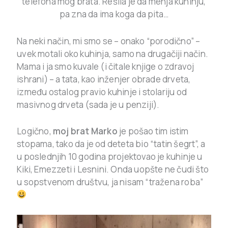
telefona mog brata. Rešila je da menja kuhinju,
pa zna da ima koga da pita…
Na neki način, mi smo se – onako “porodično” –
uvek motali oko kuhinja, samo na drugačiji način.
Mama i ja smo kuvale (i čitale knjige o zdravoj
ishrani) – a tata, kao inženjer obrade drveta,
između ostalog pravio kuhinje i stolariju od
masivnog drveta (sada je u penziji).
Logično,
moj brat Marko
je pošao tim istim
stopama, tako da je od deteta bio “tatin šegrt”, a
u poslednjih 10 godina projektovao je kuhinje u
Kiki, Emezzeti i Lesnini. Onda uopšte ne čudi što
u sopstvenom društvu, ja nisam “tražena roba”