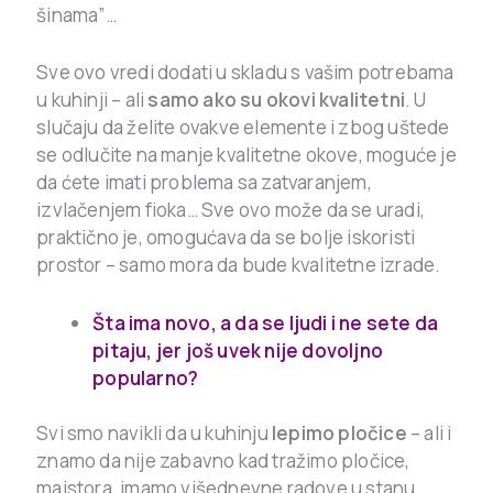
šinama”…
Sve ovo vredi dodati u skladu s vašim potrebama
u kuhinji – ali
samo ako su okovi kvalitetni
. U
slučaju da želite ovakve elemente i zbog uštede
se odlučite na manje kvalitetne okove, moguće je
da ćete imati problema sa zatvaranjem,
izvlačenjem fioka… Sve ovo može da se uradi,
praktično je, omogućava da se bolje iskoristi
prostor – samo mora da bude kvalitetne izrade.
Šta ima novo, a da se ljudi i ne sete da
pitaju, jer još uvek nije dovoljno
popularno?
Svi smo navikli da u kuhinju
lepimo pločice
– ali i
znamo da nije zabavno kad tražimo pločice,
majstora, imamo višednevne radove u stanu…