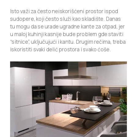
Isto važi za često neiskorišćeni prostor ispod
sudopere, koji često služi kao skladište. Danas
tu mogu da se urade ugradne kante za otpad, jer
u maloj kuhinji kasnije bude problem gde staviti
“sitnice”, uključujući i kantu. Drugim rečima, treba
iskoristiti svaki delić prostora i svako ćoše.