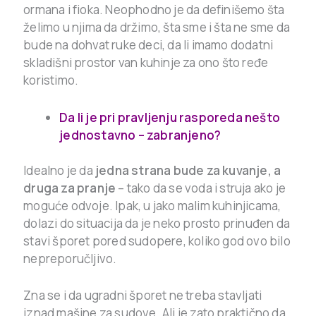
ormana i fioka. Neophodno je da definišemo šta
želimo u njima da držimo, šta sme i šta ne sme da
bude na dohvat ruke deci, da li imamo dodatni
skladišni prostor van kuhinje za ono što ređe
koristimo.
Da li je pri pravljenju rasporeda nešto
jednostavno – zabranjeno?
Idealno je da
jedna strana bude za kuvanje, a
druga za pranje
– tako da se voda i struja ako je
moguće odvoje. Ipak, u jako malim kuhinjicama,
dolazi do situacija da je neko prosto prinuđen da
stavi šporet pored sudopere, koliko god ovo bilo
nepreporučljivo.
Zna se i da ugradni šporet ne treba stavljati
iznad mašine za sudove. Ali je zato praktično da