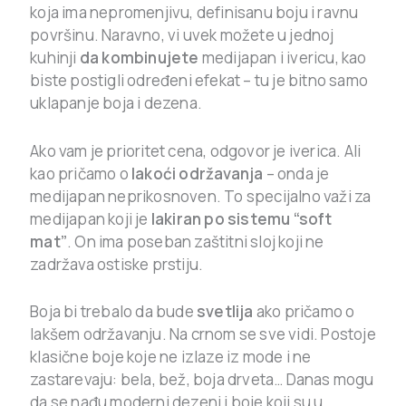
koja ima nepromenjivu, definisanu boju i ravnu
površinu. Naravno, vi uvek možete u jednoj
kuhinji
da kombinujete
medijapan i ivericu, kao
biste postigli određeni efekat – tu je bitno samo
uklapanje boja i dezena.
Ako vam je prioritet cena, odgovor je iverica. Ali
kao pričamo o
lakoći održavanja
– onda je
medijapan neprikosnoven. To specijalno važi za
medijapan koji je
lakiran po sistemu “soft
mat”
. On ima poseban zaštitni sloj koji ne
zadržava ostiske prstiju.
Boja bi trebalo da bude
svetlija
ako pričamo o
lakšem održavanju. Na crnom se sve vidi. Postoje
klasične boje koje ne izlaze iz mode i ne
zastarevaju: bela, bež, boja drveta… Danas mogu
da se nađu moderni dezeni i boje koji su u