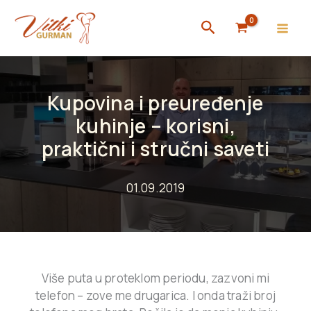
Skip
Search
to
content
Kupovina i preuređenje
kuhinje – korisni,
praktični i stručni saveti
01.09.2019
Više puta u proteklom periodu, zazvoni mi
telefon – zove me drugarica. I onda traži broj