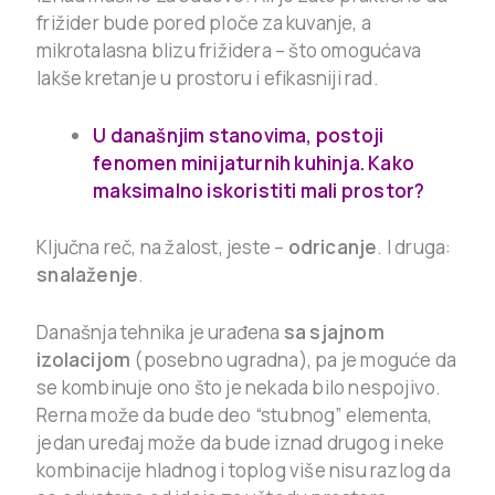
frižider bude pored ploče za kuvanje, a
mikrotalasna blizu frižidera – što omogućava
lakše kretanje u prostoru i efikasniji rad.
U današnjim stanovima, postoji
fenomen minijaturnih kuhinja. Kako
maksimalno iskoristiti mali prostor?
Ključna reč, na žalost, jeste –
odricanje
. I druga:
snalaženje
.
Današnja tehnika je urađena
sa sjajnom
izolacijom
(posebno ugradna), pa je moguće da
se kombinuje ono što je nekada bilo nespojivo.
Rerna može da bude deo “stubnog” elementa,
jedan uređaj može da bude iznad drugog i neke
kombinacije hladnog i toplog više nisu razlog da