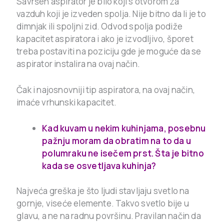
Savršen aspirator je bilo koji s otvorom za
vazduh koji je izveden spolja. Nije bitno da li je to
dimnjak ili spoljni zid. Odvod spolja podiže
kapacitet aspiratora i ako je izvodljivo, šporet
treba postaviti na poziciju gde je moguće da se
aspirator instalira na ovaj način.
Čak i najosnovniji tip aspiratora, na ovaj način,
imaće vrhunski kapacitet.
Kad kuvam u nekim kuhinjama, posebnu
pažnju moram da obratim na to da u
polumraku ne isečem prst. Šta je bitno
kada se osvetljava kuhinja?
Najveća greška je što ljudi stavljaju svetlo na
gornje, viseće elemente. Takvo svetlo bije u
glavu, a ne na radnu površinu. Pravilan način da