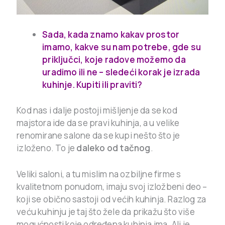
Sada, kada znamo kakav prostor
imamo, kakve su nam potrebe, gde su
priključci, koje radove možemo da
uradimo ili ne – sledeći korak je izrada
kuhinje. Kupiti ili praviti?
Kod nas i dalje postoji mišljenje da se kod
majstora ide da se pravi kuhinja, a u velike
renomirane salone da se kupi nešto što je
izloženo. To je
daleko od tačnog
.
Veliki saloni, a tu mislim na ozbiljne firme s
kvalitetnom ponudom, imaju svoj izložbeni deo –
koji se obično sastoji od većih kuhinja. Razlog za
veću kuhinju je taj što žele da prikažu što više
mogućnosti koje određena kuhinja ima. Ali je