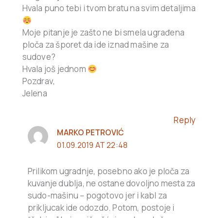
Hvala puno tebi i tvom bratu na svim detaljima
Moje pitanje je zašto ne bi smela ugrađena
ploča za šporet da ide iznad mašine za
sudove?
Hvala još jednom
Pozdrav,
Jelena
Reply
MARKO PETROVIĆ
01.09.2019 AT 22:48
Prilikom ugradnje, posebno ako je ploča za
kuvanje dublja, ne ostane dovoljno mesta za
sudo-mašinu – pogotovo jer i kabl za
prikljucak ide odozdo. Potom, postoje i