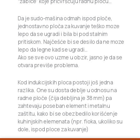
“žabice” koje pričvršćuju radnu ploču…
Da je sudo-mašina odmah ispod ploče,
jednostavno ploča za kuvanje teško moze
lepo da se ugradi i bila bi pod stalnim
pritiskom. Najčešće bi se desilo da ne moze
lepo da legne kad se ugradi…
Ako se sve ovo uzme u obzir, jasno je da se
otvara previše problema.
Kod indukcijskih ploca postoji još jedna
razlika. One su dosta deblje u odnosu na
radne ploče (čija debljina je 38 mm) pa
zahtevaju poseban element i metalnu
zaštitu, kako bi se obezbedilo korišćenje
kuhinjskih elemenata (npr. fioka, ukoliko su
dole, ispod ploce za kuvanje)