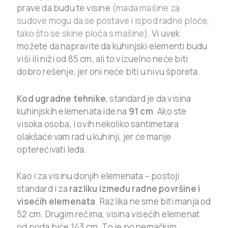
prave da budu te visine
(mada mašine za
sudove mogu da se postave i ispod radne ploče,
tako što se skine ploča s mašine)
. Vi uvek
možete da napravite da kuhinjski elementi budu
viši ili niži od 85 cm, ali to vizuelno neće biti
dobro rešenje, jer oni neće biti u nivu šporeta.
Kod ugradne tehnike
, standard je da visina
kuhinjskih elemenata ide na
91 cm
. Ako ste
visoka osoba, i ovih nekoliko santimetara
olakšaće vam rad u kuhinji, jer će manje
opterećivati leđa.
Kao i za visinu donjih elemenata – postoji
standard i za
razliku između radne površine i
visećih elemenata
. Razlika ne sme biti manja od
52 cm. Drugim rečima, visina visećih elemenat
od poda biće 143 cm. To je po nemačkim