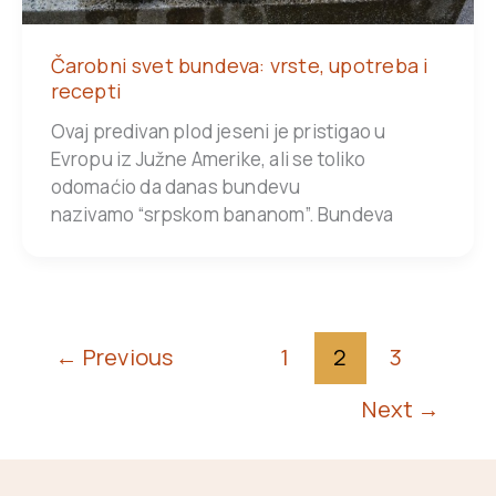
Čarobni svet bundeva: vrste, upotreba i
recepti
Ovaj predivan plod jeseni je pristigao u
Evropu iz Južne Amerike, ali se toliko
odomaćio da danas bundevu
nazivamo “srpskom bananom”. Bundeva
←
Previous
1
2
3
Next
→