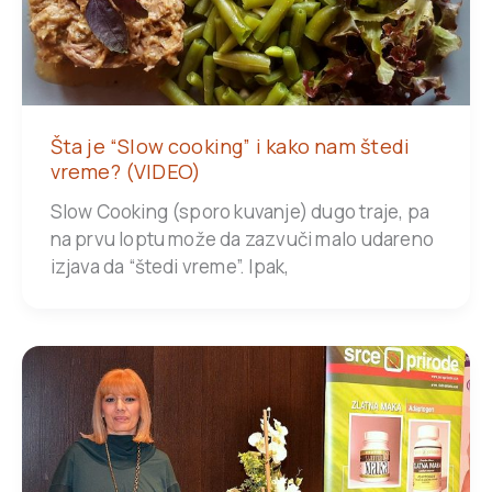
Šta je “Slow cooking” i kako nam štedi
vreme? (VIDEO)
Slow Cooking (sporo kuvanje) dugo traje, pa
na prvu loptu može da zazvuči malo udareno
izjava da “štedi vreme”. Ipak,