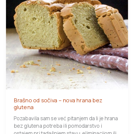
Brašno od sočiva – nova hrana bez
glutena
Pozabavila sam se već pitanjem da li je hrana
bez glutena potreba ili pomodarstvo i
ostajem pri tadašnjem stavu: eliminacijom ili