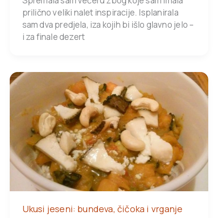
Spremala sam večeru zbog koje sam imala
prilično veliki nalet inspiracije. Isplanirala
sam dva predjela, iza kojih bi išlo glavno jelo –
i za finale dezert
Ukusi jeseni: bundeva, čičoka i vrganje