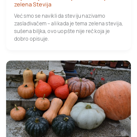
zelena Stevija
Već smo se navikli da steviju nazivamo
zaslađivačem – ali kada je tema zelena stevija,
sušena biljka, ovo uopšte nije reč koja je
dobro opisuje.