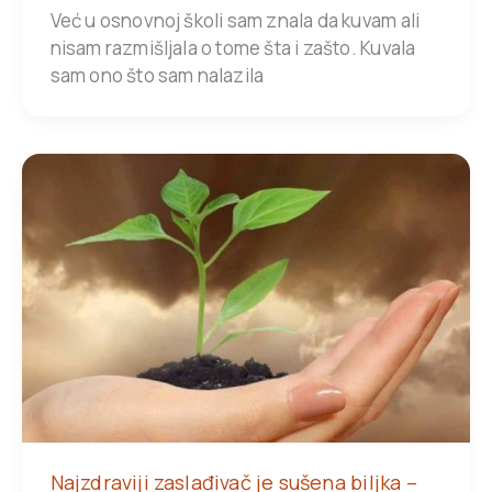
Već u osnovnoj školi sam znala da kuvam ali
nisam razmišljala o tome šta i zašto. Kuvala
sam ono što sam nalazila
Najzdraviji zaslađivač je sušena biljka –