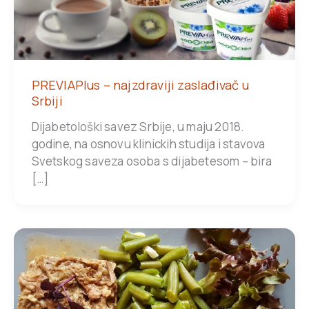
PREVIAPlus – najzdraviji zaslađivač u
Srbiji
Dijabetološki savez Srbije, u maju 2018.
godine, na osnovu klinickih studija i stavova
Svetskog saveza osoba s dijabetesom – bira
[…]