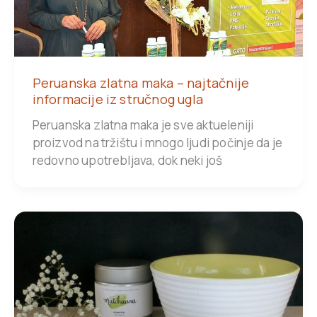
Peruanska zlatna maka – najtačnije
informacije iz stručnog ugla
Peruanska zlatna maka je sve aktueleniji
proizvod na tržištu i mnogo ljudi počinje da je
redovno upotrebljava, dok neki još