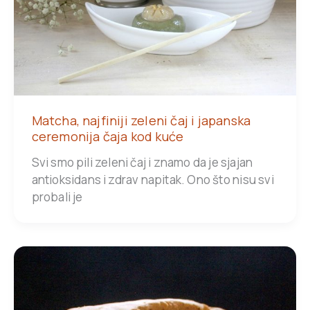
Matcha, najfiniji zeleni čaj i japanska
ceremonija čaja kod kuće
Svi smo pili zeleni čaj i znamo da je sjajan
antioksidans i zdrav napitak. Ono što nisu svi
probali je