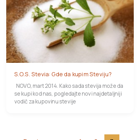
S.O.S. Stevia: Gde da kupim Steviju?
NOVO, mart 2014. Kako sada stevija može da
se kupi kod nas, pogledajte novi najdetaljniji
vodič za kupovinu stevije