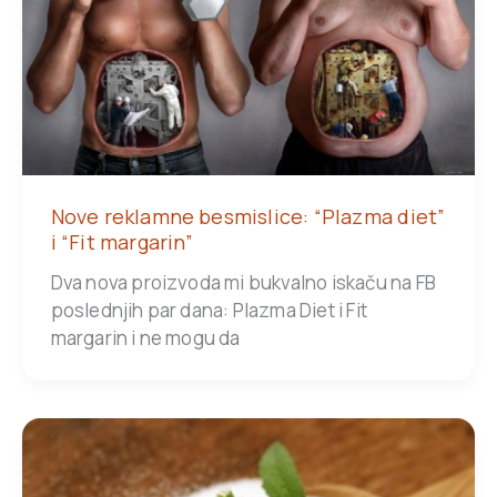
Nove reklamne besmislice: “Plazma diet”
i “Fit margarin”
Dva nova proizvoda mi bukvalno iskaču na FB
poslednjih par dana: Plazma Diet i Fit
margarin i ne mogu da