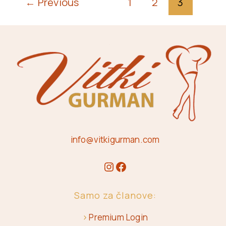
←
Previous
1
2
3
info@vitkigurman.com
Samo za članove:
>
Premium Login