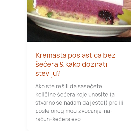
Kremasta poslastica bez
šećera & kako dozirati
steviju?
Ako ste rešili da sasečete
količine šećera koje unosite (a
stvarno se nadam da jeste!) pre ili
posle onog mog zvocanja-na-
račun-šećera evo