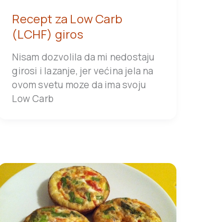
Recept za Low Carb
(LCHF) giros
Nisam dozvolila da mi nedostaju
girosi i lazanje, jer većina jela na
ovom svetu moze da ima svoju
Low Carb