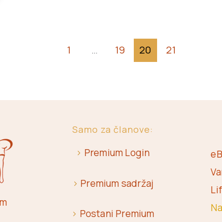
1
…
19
20
21
Samo za članove:
>
Premium Login
eB
Va
>
Premium sadržaj
Li
om
Na
>
Postani Premium