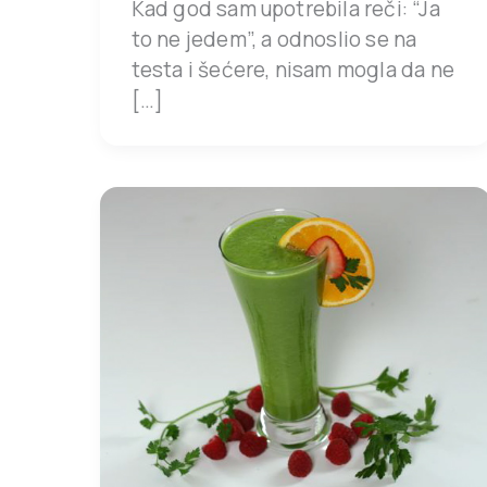
Kad god sam upotrebila reči: “Ja
to ne jedem”, a odnoslio se na
testa i šećere, nisam mogla da ne
[…]