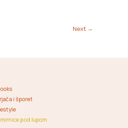
Next
→
ooks
rjača i šporet
festyle
mirnice pod lupom