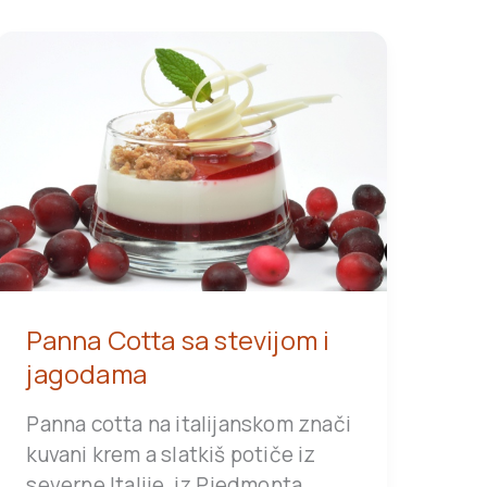
Panna Cotta sa stevijom i
jagodama
Panna cotta na italijanskom znači
kuvani krem a slatkiš potiče iz
severne Italije, iz Piedmonta.