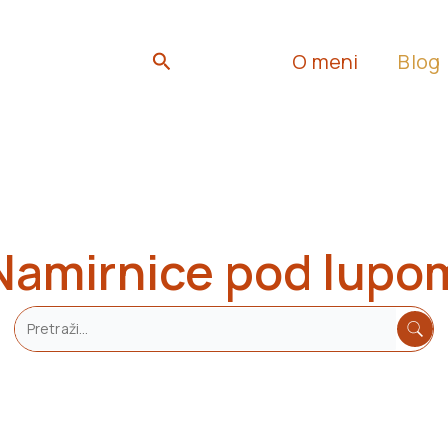
Search
O meni
Blog
Namirnice pod lupo