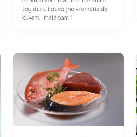
ručku ili večeri a pri tome imam
tog dana i dovoljno vremena da
kuvam. Imala sam i