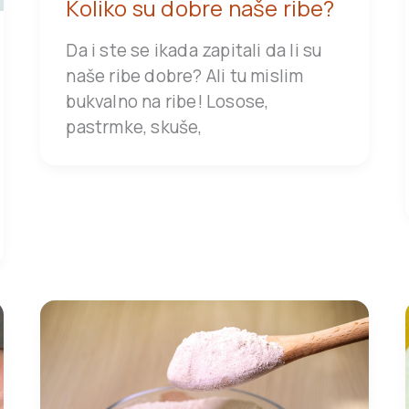
Koliko su dobre naše ribe?
Da i ste se ikada zapitali da li su
naše ribe dobre? Ali tu mislim
bukvalno na ribe! Losose,
pastrmke, skuše,