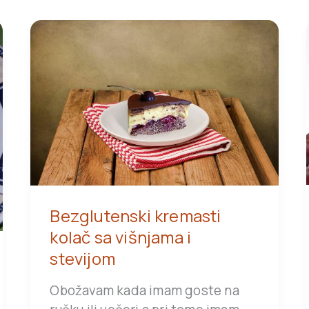
Bezglutenski kremasti
kolač sa višnjama i
stevijom
Obožavam kada imam goste na