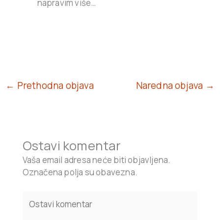
napravim više…
← Prethodna objava
Naredna objava →
Ostavi komentar
Vaša email adresa neće biti objavljena.
Označena polja su obavezna.
Type
here..