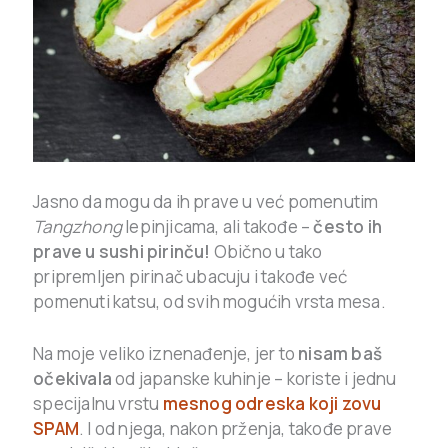
Jasno da mogu da ih prave u već pomenutim
Tangzhong
lepinjicama, ali takođe –
često ih
prave u sushi pirinču!
Obično u tako
pripremljen pirinač ubacuju i takođe već
pomenuti katsu, od svih mogućih vrsta mesa.
Na moje veliko iznenađenje, jer to
nisam baš
očekivala
od japanske kuhinje – koriste i jednu
specijalnu vrstu
mesnog odreska koji zovu
SPAM
. I od njega, nakon prženja, takođe prave