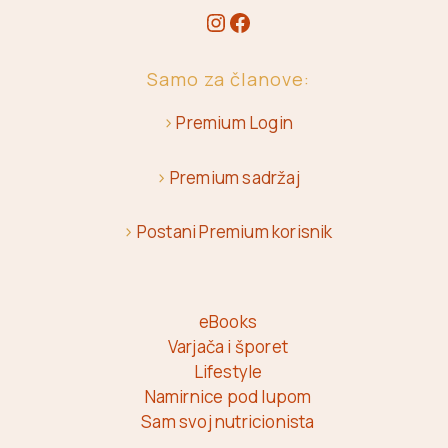
Samo za članove:
>
Premium Login
>
Premium sadržaj
>
Postani Premium korisnik
eBooks
Varjača i šporet
Lifestyle
Namirnice pod lupom
Sam svoj nutricionista