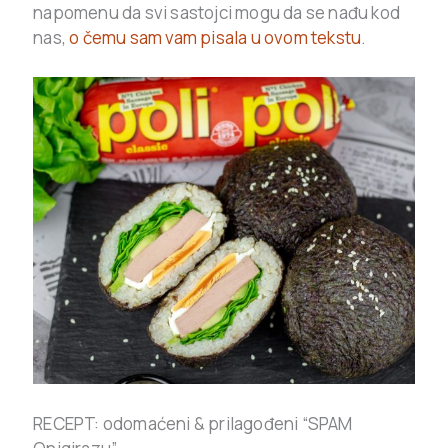
napomenu da svi sastojci mogu da se nađu kod
nas,
o čemu sam vam pisala u ovom tekstu
.
RECEPT: odomaćeni & prilagođeni “SPAM