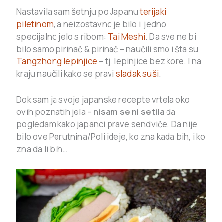
Nastavila sam šetnju po Japanu
terijaki
piletinom
, a neizostavno je bilo i jedno
specijalno jelo s ribom:
Tai Meshi
. Da sve ne bi
bilo samo pirinač & pirinač – naučili smo i šta su
Tangzhong lepinjice
– tj. lepinjice bez kore. I na
kraju naučili kako se pravi
sladak suši
.
Dok sam ja svoje japanske recepte vrtela oko
ovih poznatih jela –
nisam se ni setila
da
pogledam kako japanci prave sendviče. Da nije
bilo ove Perutnina/Poli ideje, ko zna kada bih, i ko
zna da li bih…