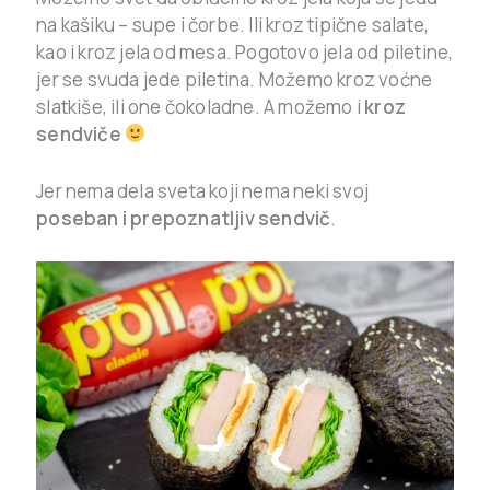
na kašiku – supe i čorbe. Ili kroz tipične salate,
kao i kroz jela od mesa. Pogotovo jela od piletine,
jer se svuda jede piletina. Možemo kroz voćne
slatkiše, ili one čokoladne. A možemo i
kroz
sendviče
Jer nema dela sveta koji nema neki svoj
poseban i prepoznatljiv sendvič
.