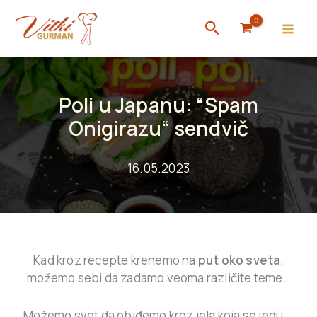
Skip
Search
to
content
Poli u Japanu: “Spam
Onigirazu“ sendvič
16.05.2023
Kad kroz recepte krenemo na
put oko sveta
,
možemo sebi da zadamo veoma različite teme…
Možemo svet da obiđemo kroz jela koja se jedu