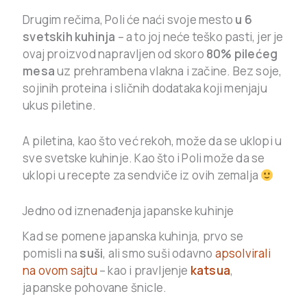
Drugim rečima, Poli će naći svoje mesto
u 6
svetskih kuhinja
– a to joj neće teško pasti, jer je
ovaj proizvod napravljen od skoro
80% pilećeg
mesa
uz prehrambena vlakna i začine. Bez soje,
sojinih proteina i sličnih dodataka koji menjaju
ukus piletine.
A piletina, kao što već rekoh, može da se uklopi u
sve svetske kuhinje. Kao što i Poli može da se
uklopi u recepte za sendviče iz ovih zemalja
Jedno od iznenađenja japanske kuhinje
Kad se pomene japanska kuhinja, prvo se
pomisli na
suši
, ali smo suši odavno
apsolvirali
na ovom sajtu
– kao i pravljenje
katsua
,
japanske pohovane šnicle.