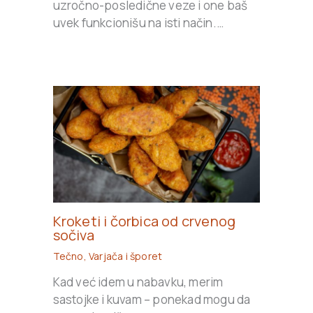
uzročno-posledične veze i one baš
uvek funkcionišu na isti način.…
Kroketi i čorbica od crvenog
sočiva
Tečno
,
Varjača i šporet
Kad već idem u nabavku, merim
sastojke i kuvam – ponekad mogu da