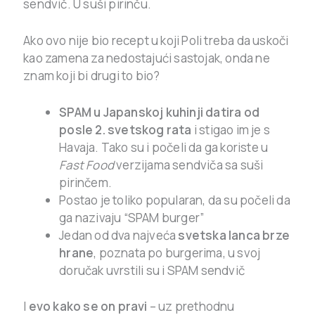
sendvič. U suši pirinču.
Ako ovo nije bio recept u koji Poli treba da uskoči
kao zamena za nedostajući sastojak, onda ne
znam koji bi drugi to bio?
SPAM u Japanskoj kuhinji datira od
posle 2. svetskog rata
i stigao im je s
Havaja. Tako su i počeli da ga koriste u
Fast Food
verzijama sendviča sa suši
pirinčem.
Postao je toliko popularan, da su počeli da
ga nazivaju “SPAM burger”
Jedan od dva najveća
svetska lanca brze
hrane
, poznata po burgerima, u svoj
doručak uvrstili su i SPAM sendvič
I
evo kako se on pravi
– uz prethodnu