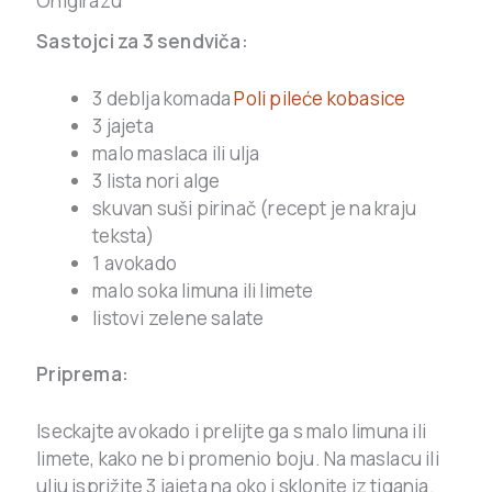
Onigirazu”
Sastojci za 3 sendviča:
3 deblja komada
Poli pileće kobasice
3 jajeta
malo maslaca ili ulja
3 lista nori alge
skuvan suši pirinač (recept je na kraju
teksta)
1 avokado
malo soka limuna ili limete
listovi zelene salate
Priprema:
Iseckajte avokado i prelijte ga s malo limuna ili
limete, kako ne bi promenio boju. Na maslacu ili
ulju isprižite 3 jajeta na oko i sklonite iz tiganja.