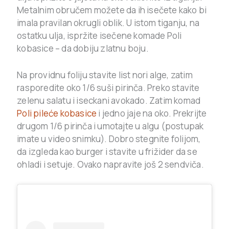
Metalnim obručem možete da ih isečete kako bi
imala pravilan okrugli oblik. U istom tiganju, na
ostatku ulja, ispržite isečene komade Poli
kobasice – da dobiju zlatnu boju.
Na providnu foliju stavite list nori alge, zatim
rasporedite oko 1/6 suši pirinča. Preko stavite
zelenu salatu i iseckani avokado. Zatim komad
Poli pileće kobasice
i jedno jaje na oko. Prekrijte
drugom 1/6 pirinča i umotajte u algu (postupak
imate u video snimku). Dobro stegnite folijom,
da izgleda kao burger i stavite u frižider da se
ohladi i setuje. Ovako napravite još 2 sendviča.