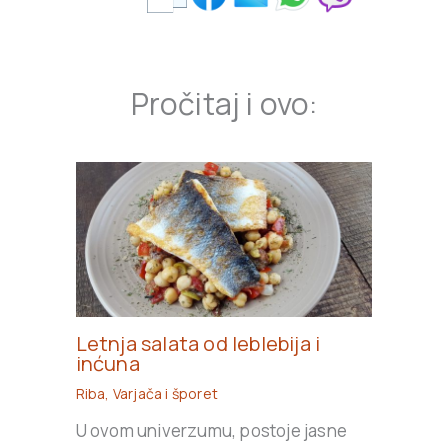
Pročitaj i ovo:
Letnja salata od leblebija i
inćuna
Riba
,
Varjača i šporet
U ovom univerzumu, postoje jasne