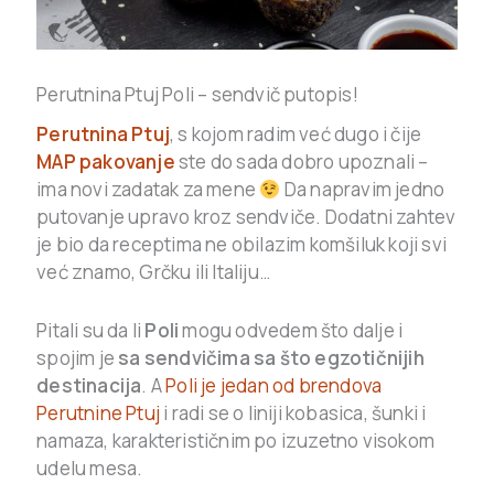
Perutnina Ptuj Poli – sendvič putopis!
Perutnina Ptuj
, s kojom radim već dugo i čije
MAP pakovanje
ste do sada dobro upoznali –
ima novi zadatak za mene
Da napravim jedno
putovanje upravo kroz sendviče. Dodatni zahtev
je bio da receptima ne obilazim komšiluk koji svi
već znamo, Grčku ili Italiju…
Pitali su da li
Poli
mogu odvedem što dalje i
spojim je
sa sendvičima sa što egzotičnijih
destinacija
. A
Poli je jedan od brendova
Perutnine Ptuj
i radi se o liniji kobasica, šunki i
namaza, karakterističnim po izuzetno visokom
udelu mesa.