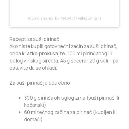
A post shared by MAJA (@vitkigurman)
Recept za suši pirinač
Ako niste kupili gotov tečni začin za suši pirinač,
onda
kratko prokuvajte
: 100 ml pirinčanog ili
belog vinskog sirćeta, 45 g šećera i 20 g soli – pa
ostavite da se ohladi.
Za suši pirinač je potrebno:
300 g pirinča okruglog zrna (suši pirinač ili
kočanski)
60 ml tečnog začina za pirinač (kupljen ili
domaći)