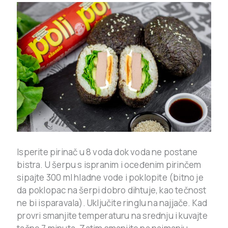
Isperite pirinač u 8 voda dok voda ne postane
bistra. U šerpu s ispranim i oceđenim pirinčem
sipajte 300 ml hladne vode i poklopite (bitno je
da poklopac na šerpi dobro dihtuje, kao tečnost
ne bi isparavala). Uključite ringlu na najjače. Kad
provri smanjite temperaturu na srednju i kuvajte