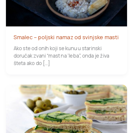
Smalec – poljski namaz od svinjske masti
Ako ste od onih koji se kunu u starinski
doručak zvani “mast na ‘leba”, onda je živa
šteta ako do […]