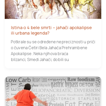
Istina o 4 bele smrti – jahači apokalipse
ili urbana legenda?
Potkrale su se određene nepreciznosti u priči
o čuvena Četiri Bela Jahača Prehrambene
Apokalipse. Neka njihova braća
blizanci, Smeđi Jahači, dobili su