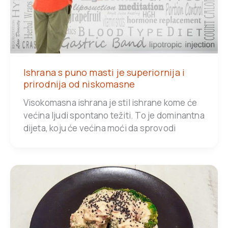
Ishrana s puno masti je superiornija i
prirodnija od niskomasne
Visokomasna ishrana je stil ishrane kome će
većina ljudi spontano težiti. To je dominantna
dijeta, koju će većina moći da sprovodi