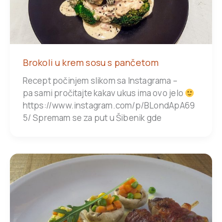
Brokoli u krem sosu s pančetom
Recept počinjem slikom sa Instagrama –
pa sami pročitajte kakav ukus ima ovo jelo
https://www.instagram.com/p/BLondApA69
5/ Spremam se za put u Šibenik gde