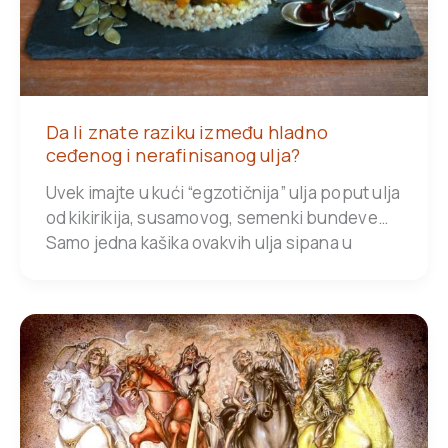
Da li znate raziku između hladno
ceđenog i nerafinisanog ulja?
Uvek imajte u kući “egzotičnija” ulja poput ulja
od kikirikija, susamovog, semenki bundeve…
Samo jedna kašika ovakvih ulja sipana u