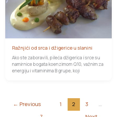
Ražnjići od srca i džigerice u slanini
Ako ste zaboravili, pileća džigerica i srce su
namirnice bogata koenzimom Q10, važnim za
energiju i vitaminima B grupe, koji
←
Previous
1
2
3
…
7
Next
→