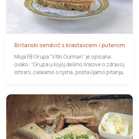
Britanski sendvič s krastavcem i puterom
Moja FB Grupa “Vitki Gurman” je opisana
ovako: “Grupa u kojoj delimo linkove o zdravoj
ishrani, ćaskamo o njima, postavljamo pitanja,