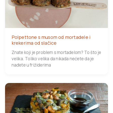
Polpettone s musom od mortadele i
krekerima od slačice
Znate koji je problem s mortadelom? To što je
velika. Toliko velika da nikada nećete da je
nađete u frižiderima