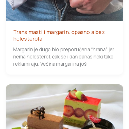
Trans masti i margarin: opasno a bez
holesterola
Margarin je dugo bio preporučena “hrana” jer
nema holesterol, čak se i dan danas neki tako
reklamiraju. Većina margarina još