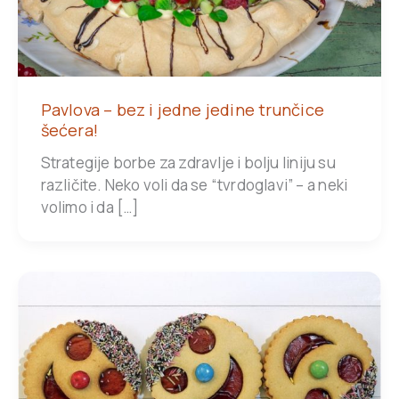
Pavlova – bez i jedne jedine trunčice
šećera!
Strategije borbe za zdravlje i bolju liniju su
različite. Neko voli da se “tvrdoglavi” – a neki
volimo i da […]