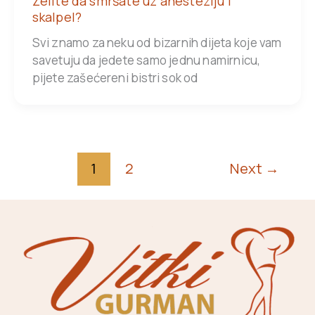
Želite da smršate uz anesteziju i
skalpel?
Svi znamo za neku od bizarnih dijeta koje vam
savetuju da jedete samo jednu namirnicu,
pijete zašećereni bistri sok od
1
2
Next
→