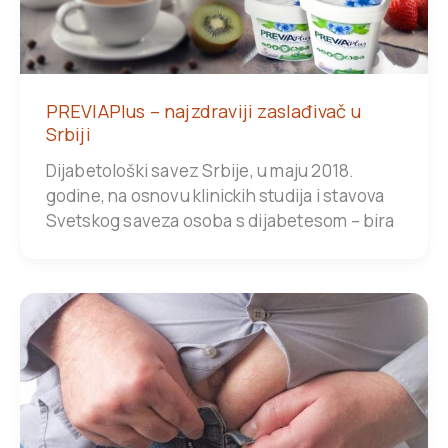
PREVIAPlus – najzdraviji zaslađivač u
Srbiji
Dijabetološki savez Srbije, u maju 2018.
godine, na osnovu klinickih studija i stavova
Svetskog saveza osoba s dijabetesom – bira