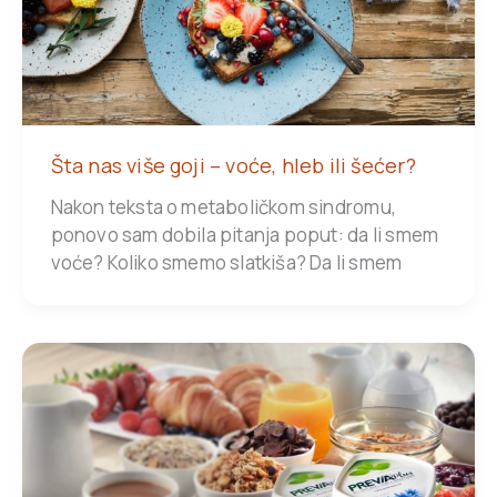
Šta nas više goji – voće, hleb ili šećer?
Nakon teksta o metaboličkom sindromu,
ponovo sam dobila pitanja poput: da li smem
voće? Koliko smemo slatkiša? Da li smem