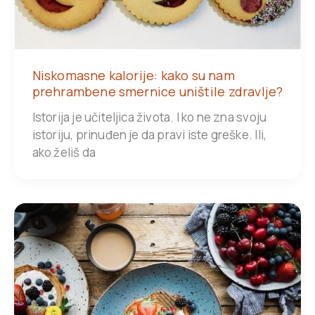
Niskomasne kalorije: kako su nam
prehrambene smernice uništile zdravlje?
Istorija je učiteljica života. I ko ne zna svoju
istoriju, prinuđen je da pravi iste greške. Ili,
ako želiš da