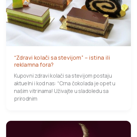
“Zdravi kolači sa stevijom” – istina ili
reklamna fora?
Kupovni zdravi kolači sa stevijom postaju
aktuelni i kod nas: “Crna čokolada je opet u
našim vitrinama! Uživajte u sladoledu sa
prirodnim