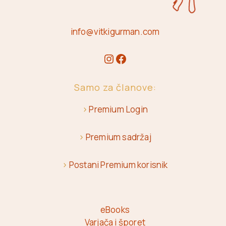
info@vitkigurman.com
Samo za članove:
>
Premium Login
>
Premium sadržaj
>
Postani Premium korisnik
eBooks
Varjača i šporet