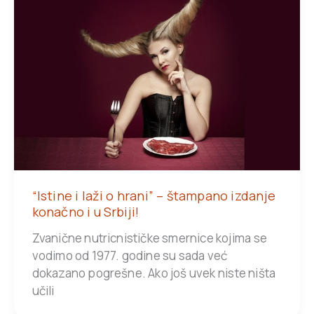
“Istine i laži o hrani” – štampano izdanje
konačno i u Srbiji!
Zvanične nutricnističke smernice kojima se
vodimo od 1977. godine su sada već
dokazano pogrešne. Ako još uvek niste ništa
učili