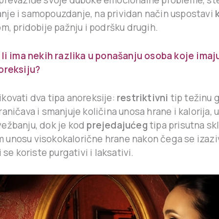
je i samopouzdanje, na prividan način uspostavi
m, pridobije pažnju i podršku drugih.
 li ima nekih razlika u ponašanju osoba koje imaj
oreksiju?
kovati dva tipa anoreksije:
restriktivni
tip težinu 
aničava i smanjuje količina unosa hrane i kalorija, 
ežbanju, dok je kod
prejedajućeg
tipa prisutna sk
unosu visokokalorične hrane nakon čega se izazi
 se koriste purgativi i laksativi.