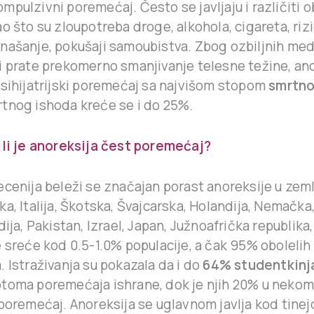
pulzivni poremećaj. Često se javljaju i različiti ob
o što su zloupotreba droge, alkohola, cigareta, riz
našanje, pokušaji samoubistva. Zbog ozbiljnih med
i prate prekomerno smanjivanje telesne težine, an
psihijatrijski poremećaj sa najvišom stopom
smrtno
tnog ishoda kreće se i do 25%.
 li je anoreksija čest poremećaj?
ecenija beleži se značajan porast anoreksije u zem
a, Italija, Škotska, Švajcarska, Holandija, Nemačka, 
dija, Pakistan, Izrael, Japan, Južnoafrička republika, 
e sreće kod 0.5-1.0% populacije, a čak 95% obolelih
 Istraživanja su pokazala da i do
64% studentkinj
toma poremećaja ishrane, dok je njih 20% u nekom
poremećaj. Anoreksija se uglavnom javlja kod tinejd