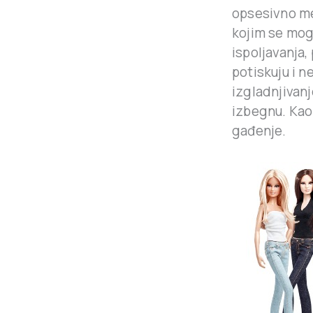
opsesivno mer
kojim se mog
ispoljavanja,
potiskuju i n
izgladnjivan
izbegnu. Kao 
gađenje.