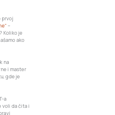
 prvoj
me“
–
? Koliko je
onašamo ako
ik na
vne i master
u, gde je
T-a
voli da čita i
pravi