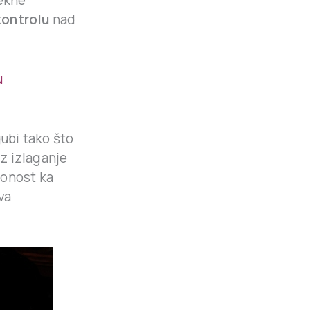
kontrolu
nad
u
gubi tako što
uz izlaganje
lonost ka
va