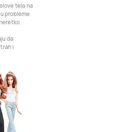
elove tela na
aju probleme
 neretko
ju da
trah i