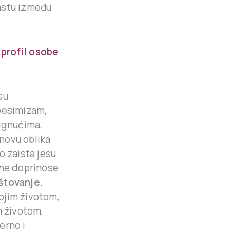
astu između
 profil osobe
su
 pesimizam,
tignućima,
novu oblika
o zaista jesu
ene doprinose
štovanje
.
ojim životom,
m životom,
erno i