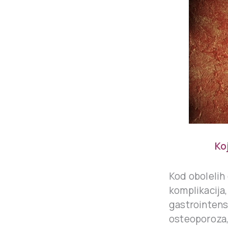
Ko
Kod obolelih o
komplikacija,
gastrointens
osteoporoza, 