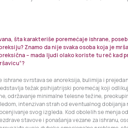
vana, šta karakteriše poremećaje ishrane, pose
oreksiju? Znamo da nije svaka osoba koja je mrša
oreksična – mada ljudi olako koriste tu reč kad 
ršavicu“?
ishrane svrstava se anoreksija, bulimija i prejedan
edstavlja težak psihijatrijski poremećaj koji odliku
ne, održavanje minimalne telesne težine, preokupi
ledom, intenzivan strah od eventualnog dobijanja na
rocenjivanje svog izgleda. Kod obolelih se menja 
 nezdrave stavove i ponašanja vezane za ishranu, o
prevaziđe svoje duboke emocionalne probleme, st