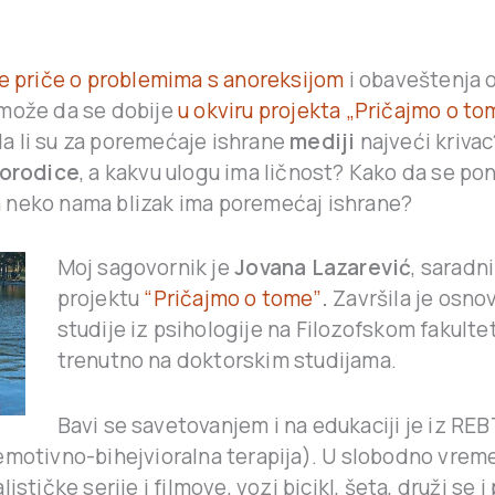
te priče o problemima s anoreksijom
i obaveštenja o
može da se dobije
u okviru projekta „Pričajmo o to
 li su za poremećaje ishrane
mediji
najveći krivac
orodice
, a kakvu ulogu ima ličnost? Kako da se p
neko nama blizak ima poremećaj ishrane?
Moj sagovornik je
Jovana Lazarević
, saradn
projektu
“Pričajmo o tome”
.
Završila je osno
studije iz psihologije na Filozofskom fakultet
trenutno na doktorskim studijama.
Bavi se savetovanjem i na edukaciji je iz REB
motivno-bihejvioralna terapija). U slobodno vreme 
ističke serije i filmove, vozi bicikl, šeta, druži se i 