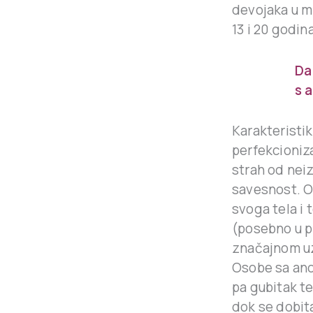
devojaka u m
13 i 20 godina
Da
s 
Karakteristi
perfekcioniz
strah od nei
savesnost. O
svoga tela i 
(posebno u p
značajnom uz
Osobe sa ano
pa gubitak te
dok se dobita