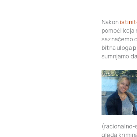
Nakon
istini
pomoći koja 
saznaćemo da
bitna uloga
p
sumnjamo da 
(racionalno-e
gleda kriminal