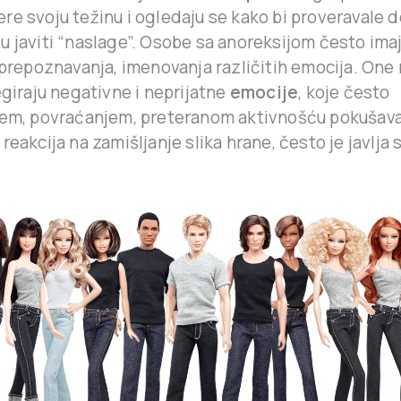
e svoju težinu i ogledaju se kako bi proveravale d
u javiti “naslage”. Osobe sa anoreksijom često im
 prepoznavanja, imenovanja različitih emocija. One
egiraju negativne i neprijatne
emocije
, koje često
jem, povraćanjem, preteranom aktivnošću pokušava
reakcija na zamišljanje slika hrane, često je javlja s