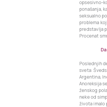
opsesivno-kom
ponašanja, ka
seksualno po
problema koj
predstavlja 
Procenat smr
Da
Poslednjih d
sveta: Švedsk
Argentina, In
Anoreksija s
ženskog pola.
neke od simp
života imalo 