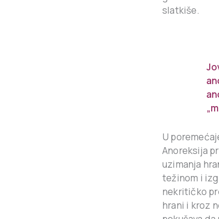
slatkiše.
.
Jo
an
an
„m
U poremećaje 
Anoreksija pr
uzimanja hra
težinom i izg
nekritičko p
hrani i kroz
pokušava da 