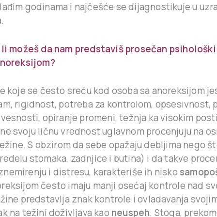
lađim godinama i najčešće se dijagnostikuje u uzr
.
 li možeš da nam predstaviš prosečan psihološki
anoreksijom?
ke koje se često sreću kod osoba sa anoreksijom je
am, rigidnost, potreba za kontrolom, opsesivnost,
zvesnosti, opiranje promeni, težnja ka visokim pos
ne svoju ličnu vrednost uglavnom procenjuju na os
težine. S obzirom da sebe opažaju debljima nego št
redelu stomaka, zadnjice i butina) i da takve proc
nemirenju i distresu, karakteriše ih nisko
samopo
reksijom često imaju manji osećaj kontrole nad sv
žine predstavlja znak kontrole i ovladavanja svoji
k na težini doživljava kao
neuspeh
. Stoga, prekom