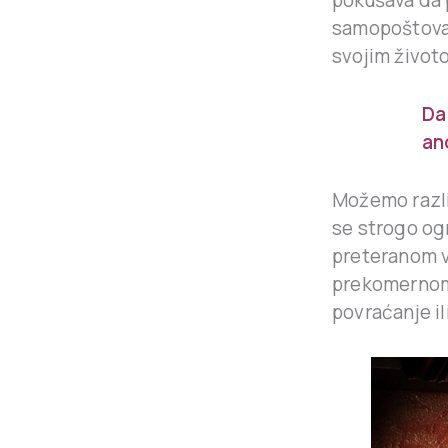
samopoštovan
svojim životo
Da
an
Možemo razli
se strogo ogr
preteranom v
prekomernom 
povraćanje ili