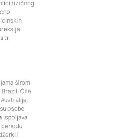
lici rizičnog
ično
icinskih
oreksija
sti
.
ljama širom
Brazil, Čile,
Australija.
 su osobe
a
ispoljava
 periodu
žerki i