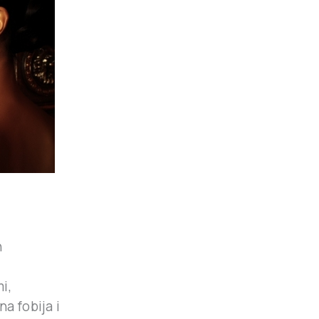
h
i,
a fobija i