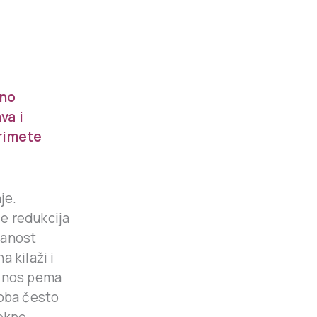
bno
va i
primete
je.
je redukcija
ranost
 kilaži i
odnos pema
soba često
ekne